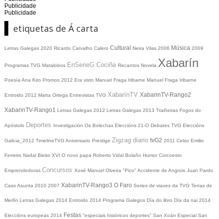
Publicidade
Publicidade
etiquetas de Á carta
Cultural
Música
Letras Galegas 2020
Ricardo Carvalho Calero
Neira Vilas
2006
2009
Xabarín
EnSerieG
Cociña
Programas TVG
Matalobos
Recantos
Novela
Poesía
Ana Kiro
Promos
2012
Era visto
Manuel Fraga Iribarne
Manuel Fraga Iribarne
XabarínTV
XabarinTV-Rango2
Entroido 2012
Marta Ortega
Entrevistas TVG
XabarinTV-Rango1
Letras Galegas 2012
Letras Galegas
2013
Traiñeiras
Fogos do
Deportes
Apóstolo
Investigación
Os Bolechas
Eleccións 21-O
Debates TVG
Eleccións
Zigzag diario
tvG2
Galicia_2012
TimelineTVG
Aniversario Prestige
2011
Celso Emilio
Ferreiro
Nadal
Bieito XVI
O novo papa
Roberto Vidal Bolaño
Humor
Corcoesto
Concursos
Emprendedoras
Xosé Manuel Olveira "Pico"
Accidente de Angrois
Juan Pardo
XabarinTV-Rango3
O Faro
Caso Asunta
2010
2007
Series de viaxes da TVG
Terras de
Merlín
Letras Galegas 2014
Entroido 2014
Programa Galegos
Día do libro
Día da nai
2014
Festas
Eleccións europeas 2014
"especiais históricos deportes"
San Xoán
Especial San