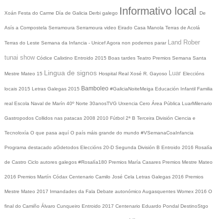
Informativo local
Xoán
Festa do Carme
Día de Galicia
Derbi galego
De
Asís a Compostela
Serramoura
Serramoura video
Eirado
Casa Manola
Terras de Acolá
Land Rober
Terras do Leste
Semana da Infancia - Unicef
Agora non podemos parar
tunai show
Códice Calixtino
Entroido 2015
Boas tardes
Teatro
Premios
Semana Santa
Lingua de signos
Luar
Mestre Mateo 15
Hospital Real
Xosé R. Gayoso
Eleccións
Bamboleo
locais 2015
Letras Galegas 2015
#GaliciaNoiteMeiga
Educación Infantil
Familia
real
Escola Naval de Marín
40º Norte
30anosTVG
Urxencia Cero
Área Pública
LuarMilenario
Gastropodos
Collidos nas patacas
2008
2010
Fútbol 2ª B
Terceira División
Ciencia e
Tecnoloxía
O que pasa aquí
O país máis grande do mundo
#VSemanaCoaInfancia
Programa destacado
aGdetodos
Eleccións 20-D
Segunda División B
Entroido 2016
Rosalía
de Castro
Ciclo autores galegos
#Rosalía180
Premios María Casares
Premios Mestre Mateo
2016
Premios Martín Códax
Centenario Camilo José Cela
Letras Galegas 2016
Premios
Mestre Mateo 2017
Irmandades da Fala
Debate autonómico
Augasquentes
Womex 2016
O
final do Camiño
Álvaro Cunqueiro
Entroido 2017
Centenario Eduardo Pondal
DestinoStgo