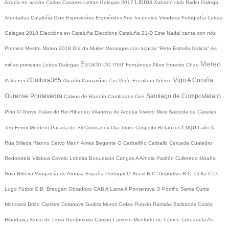
Libros
Axuda en acción
Carlos Casares
Letras Galegas 2017
Xabarín club
Radio Galega
Atentados Cataluña
Cine
Exposicións
Efemérides
Arte
Incendios
Viradeira
Fotografía
Letras
Galegas 2018
Eleccións en Cataluña
Eleccións Cataluña 21-D
Este Nadal canta con nós
Premios Mestre Mateo 2018
Día da Muller
Morangos con açúcar
"Reto Estrella Galicia"
As
Meteo
Estado do mar
miñas primeiras Letras Galegas
Fernández Albor
Ernesto Chao
#Cultura365
Vigo
A Coruña
Valderrei
Abadín
Camariñas
Zas
Verín
Escultura
Arteixo
Ourense
Pontevedra
Santiago de Compostela
Calvos de Randín
Cambados
Cee
O
Pino
O Grove
Palas de Rei
Ribadeo
Vilanova de Arousa
Viveiro
Meis
Salceda de Caselas
Lugo
Teo
Ferrol
Monfero
Parada de Sil
Coristanco
Oia
Touro
Cospeito
Betanzos
Lalín
A
Rúa
Silleda
Rianxo
Cervo
Marín
Ames
Begonte
O Carballiño
Carballo
Cerceda
Cualedro
Redondela
Vilaboa
Covelo
Lobeira
Boqueixón
Cangas
A Arnoia
Padrón
Culleredo
Moaña
Noia
Ribeira
Vilagarcía de Arousa
España
Portugal
O Brasil
R.C. Deportivo
R.C. Celta
C.D.
Lugo
Fútbol
C.B. Breogán
Obradoiro CAB
A Lama
A Pontenova
O Porriño
Sarria
Curtis
Mondariz
Brión
Cambre
Celanova
Guitiriz
Muros
Ordes
Punxín
Ramirás
Barbadás
Coirós
Ribadavia
Xinzo de Limia
Soutomaior
Campo Lameiro
Monforte de Lemos
Taboadela
As