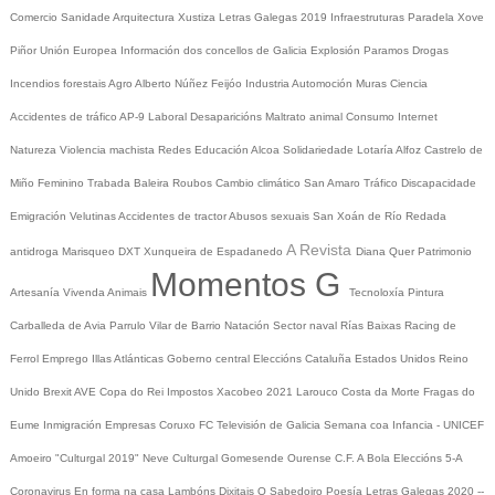
Comercio
Sanidade
Arquitectura
Xustiza
Letras Galegas 2019
Infraestruturas
Paradela
Xove
Piñor
Unión Europea
Información dos concellos de Galicia
Explosión Paramos
Drogas
Incendios forestais
Agro
Alberto Núñez Feijóo
Industria
Automoción
Muras
Ciencia
Accidentes de tráfico
AP-9
Laboral
Desaparicións
Maltrato animal
Consumo
Internet
Natureza
Violencia machista
Redes
Educación
Alcoa
Solidariedade
Lotaría
Alfoz
Castrelo de
Miño
Feminino
Trabada
Baleira
Roubos
Cambio climático
San Amaro
Tráfico
Discapacidade
Emigración
Velutinas
Accidentes de tractor
Abusos sexuais
San Xoán de Río
Redada
A Revista
antidroga
Marisqueo
DXT
Xunqueira de Espadanedo
Diana Quer
Patrimonio
Momentos G
Artesanía
Vivenda
Animais
Tecnoloxía
Pintura
Carballeda de Avia
Parrulo
Vilar de Barrio
Natación
Sector naval
Rías Baixas
Racing de
Ferrol
Emprego
Illas Atlánticas
Goberno central
Eleccións
Cataluña
Estados Unidos
Reino
Unido
Brexit
AVE
Copa do Rei
Impostos
Xacobeo 2021
Larouco
Costa da Morte
Fragas do
Eume
Inmigración
Empresas
Coruxo FC
Televisión de Galicia
Semana coa Infancia - UNICEF
Amoeiro
"Culturgal 2019"
Neve
Culturgal
Gomesende
Ourense C.F.
A Bola
Eleccións 5-A
Coronavirus
En forma na casa
Lambóns Dixitais
O Sabedoiro
Poesía Letras Galegas 2020
--