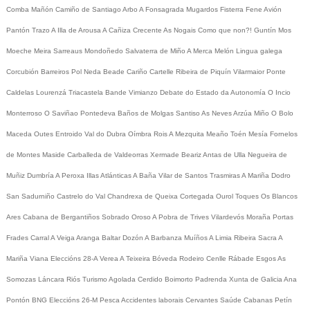
Comba
Mañón
Camiño de Santiago
Arbo
A Fonsagrada
Mugardos
Fisterra
Fene
Avión
Pantón
Trazo
A Illa de Arousa
A Cañiza
Crecente
As Nogais
Como que non?!
Guntín
Mos
Moeche
Meira
Sarreaus
Mondoñedo
Salvaterra de Miño
A Merca
Melón
Lingua galega
Corcubión
Barreiros
Pol
Neda
Beade
Cariño
Cartelle
Ribeira de Piquín
Vilarmaior
Ponte
Caldelas
Lourenzá
Triacastela
Bande
Vimianzo
Debate do Estado da Autonomía
O Incio
Monterroso
O Saviñao
Pontedeva
Baños de Molgas
Santiso
As Neves
Arzúa
Miño
O Bolo
Maceda
Outes
Entroido
Val do Dubra
Oímbra
Rois
A Mezquita
Meaño
Toén
Mesía
Fornelos
de Montes
Maside
Carballeda de Valdeorras
Xermade
Beariz
Antas de Ulla
Negueira de
Muñiz
Dumbría
A Peroxa
Illas Atlánticas
A Baña
Vilar de Santos
Trasmiras
A Mariña
Dodro
San Sadurniño
Castrelo do Val
Chandrexa de Queixa
Cortegada
Ourol
Toques
Os Blancos
Ares
Cabana de Bergantiños
Sobrado
Oroso
A Pobra de Trives
Vilardevós
Moraña
Portas
Frades
Carral
A Veiga
Aranga
Baltar
Dozón
A Barbanza
Muíños
A Limia
Ribeira Sacra
A
Mariña
Viana
Eleccións 28-A
Verea
A Teixeira
Bóveda
Rodeiro
Cenlle
Rábade
Esgos
As
Somozas
Láncara
Riós
Turismo
Agolada
Cerdido
Boimorto
Padrenda
Xunta de Galicia
Ana
Pontón
BNG
Eleccións 26-M
Pesca
Accidentes laborais
Cervantes
Saúde
Cabanas
Petín