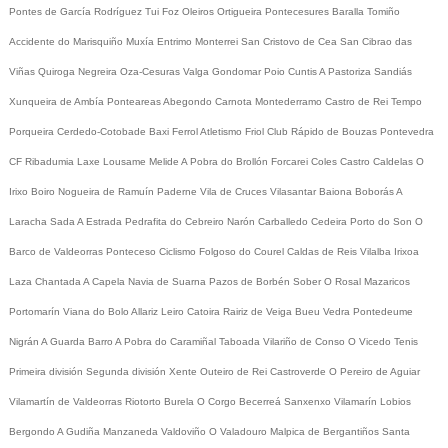
Pontes de García Rodríguez
Tui
Foz
Oleiros
Ortigueira
Pontecesures
Baralla
Tomiño
Accidente do Marisquiño
Muxía
Entrimo
Monterrei
San Cristovo de Cea
San Cibrao das
Viñas
Quiroga
Negreira
Oza-Cesuras
Valga
Gondomar
Poio
Cuntis
A Pastoriza
Sandiás
Xunqueira de Ambía
Ponteareas
Abegondo
Carnota
Montederramo
Castro de Rei
Tempo
Porqueira
Cerdedo-Cotobade
Baxi Ferrol
Atletismo
Friol
Club Rápido de Bouzas
Pontevedra
CF
Ribadumia
Laxe
Lousame
Melide
A Pobra do Brollón
Forcarei
Coles
Castro Caldelas
O
Irixo
Boiro
Nogueira de Ramuín
Paderne
Vila de Cruces
Vilasantar
Baiona
Boborás
A
Laracha
Sada
A Estrada
Pedrafita do Cebreiro
Narón
Carballedo
Cedeira
Porto do Son
O
Barco de Valdeorras
Ponteceso
Ciclismo
Folgoso do Courel
Caldas de Reis
Vilalba
Irixoa
Laza
Chantada
A Capela
Navia de Suarna
Pazos de Borbén
Sober
O Rosal
Mazaricos
Portomarín
Viana do Bolo
Allariz
Leiro
Catoira
Rairiz de Veiga
Bueu
Vedra
Pontedeume
Nigrán
A Guarda
Barro
A Pobra do Caramiñal
Taboada
Vilariño de Conso
O Vicedo
Tenis
Primeira división
Segunda división
Xente
Outeiro de Rei
Castroverde
O Pereiro de Aguiar
Vilamartín de Valdeorras
Riotorto
Burela
O Corgo
Becerreá
Sanxenxo
Vilamarín
Lobios
Bergondo
A Gudiña
Manzaneda
Valdoviño
O Valadouro
Malpica de Bergantiños
Santa