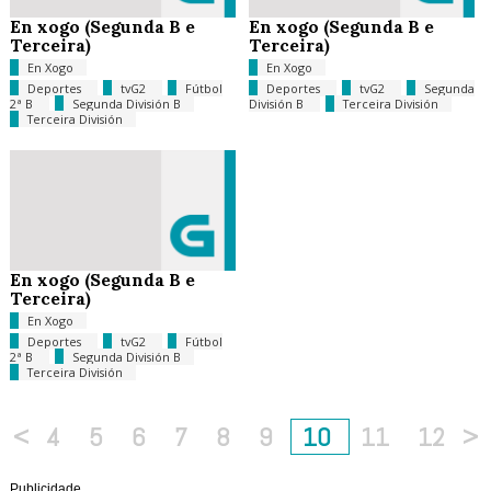
En xogo (Segunda B e
En xogo (Segunda B e
Terceira)
Terceira)
En Xogo
En Xogo
Deportes
tvG2
Fútbol
Deportes
tvG2
Segunda
2ª B
Segunda División B
División B
Terceira División
Terceira División
En xogo (Segunda B e
Terceira)
En Xogo
Deportes
tvG2
Fútbol
2ª B
Segunda División B
Terceira División
<
4
5
6
7
8
9
10
11
12
>
Publicidade