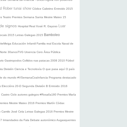
d Rober tunai show
Códice Calixtino
Entroido 2015
es
Teatro
Premios
Semana Santa
Mestre Mateo 15
de signos
Luar
Hospital Real
Xosé R. Gayoso
Bamboleo
 locais 2015
Letras Galegas 2015
oiteMeiga
Educación Infantil
Familia real
Escola Naval de
 Norte
30anosTVG
Urxencia Cero
Área Pública
ario
Gastropodos
Collidos nas patacas
2008
2010
Fútbol
ira División
Ciencia e Tecnoloxía
O que pasa aquí
O país
nde do mundo
#VSemanaCoaInfancia
Programa destacado
s
Eleccións 20-D
Segunda División B
Entroido 2016
e Castro
Ciclo autores galegos
#Rosalía180
Premios María
remios Mestre Mateo 2016
Premios Martín Códax
o Camilo José Cela
Letras Galegas 2016
Premios Mestre
17
Irmandades da Fala
Debate autonómico
Augasquentes