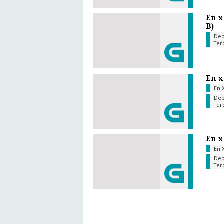
En x
B)
Dep
Ter
En x
En 
Dep
Ter
En x
En 
Dep
Ter