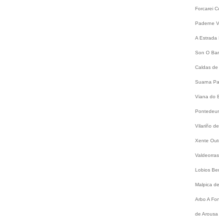
Forcarei
C
Paderne
V
A Estrada
Son
O Bar
Caldas de
Suarna
Pa
Viana do 
Pontede
Vilariño 
Xente
Out
Valdeorra
Lobios
Be
Malpica d
Arbo
A Fo
de Arousa