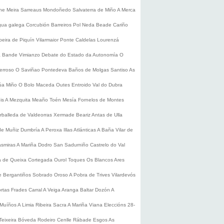
he
Meira
Sarreaus
Mondoñedo
Salvaterra de Miño
A Merca
gua galega
Corcubión
Barreiros
Pol
Neda
Beade
Cariño
beira de Piquín
Vilarmaior
Ponte Caldelas
Lourenzá
a
Bande
Vimianzo
Debate do Estado da Autonomía
O
erroso
O Saviñao
Pontedeva
Baños de Molgas
Santiso
As
úa
Miño
O Bolo
Maceda
Outes
Entroido
Val do Dubra
is
A Mezquita
Meaño
Toén
Mesía
Fornelos de Montes
rballeda de Valdeorras
Xermade
Beariz
Antas de Ulla
de Muñiz
Dumbría
A Peroxa
Illas Atlánticas
A Baña
Vilar de
asmiras
A Mariña
Dodro
San Sadurniño
Castrelo do Val
a de Queixa
Cortegada
Ourol
Toques
Os Blancos
Ares
 Bergantiños
Sobrado
Oroso
A Pobra de Trives
Vilardevós
rtas
Frades
Carral
A Veiga
Aranga
Baltar
Dozón
A
Muíños
A Limia
Ribeira Sacra
A Mariña
Viana
Eleccións 28-
Teixeira
Bóveda
Rodeiro
Cenlle
Rábade
Esgos
As