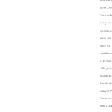
Lan
parar
Boas tard
Lingua 
Eleccións
#GaliciaN
Marín
40º
LuarMilen
2ª B
Terce
máis gra
aGdetodo
Rosalía d
Casares
P
Centenari
Mateo 20