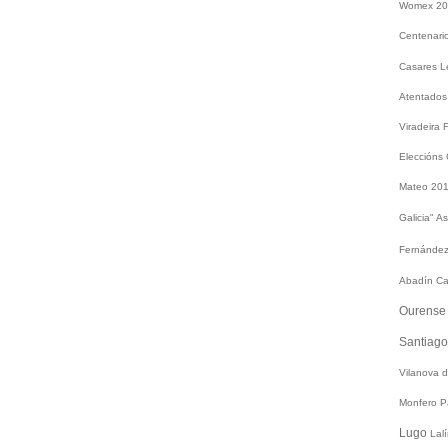
Womex 2
Centenari
Casares
L
Atentados
Viradeira
Eleccións
Mateo 20
Galicia"
As
Fernández
Abadín
Ca
Ourens
Santiag
Vilanova 
Monfero
P
Lugo
Lal