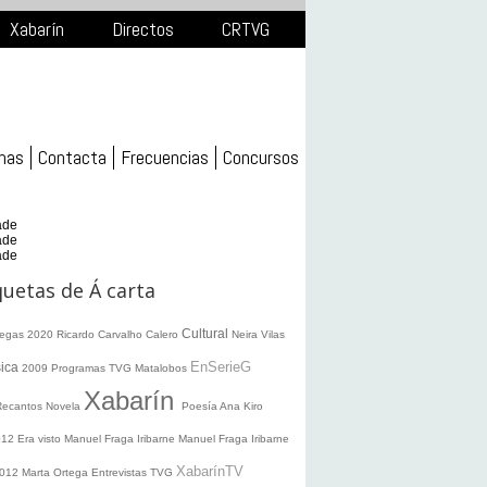
Xabarín
Directos
CRTVG
mas
Contacta
Frecuencias
Concursos
ade
ade
ade
quetas de Á carta
Cultural
legas 2020
Ricardo Carvalho Calero
Neira Vilas
EnSerieG
ica
2009
Programas TVG
Matalobos
Xabarín
Recantos
Novela
Poesía
Ana Kiro
012
Era visto
Manuel Fraga Iribarne
Manuel Fraga Iribarne
XabarínTV
2012
Marta Ortega
Entrevistas TVG