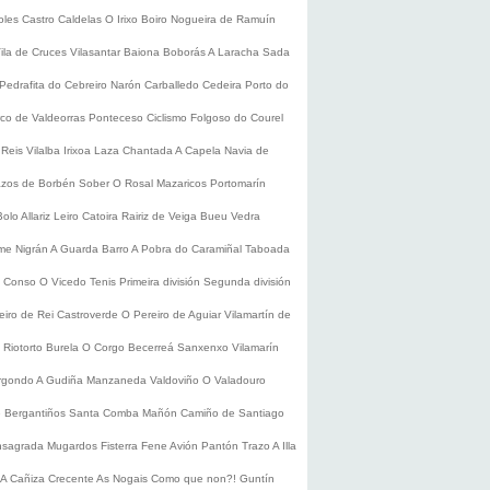
oles
Castro Caldelas
O Irixo
Boiro
Nogueira de Ramuín
ila de Cruces
Vilasantar
Baiona
Boborás
A Laracha
Sada
Pedrafita do Cebreiro
Narón
Carballedo
Cedeira
Porto do
co de Valdeorras
Ponteceso
Ciclismo
Folgoso do Courel
 Reis
Vilalba
Irixoa
Laza
Chantada
A Capela
Navia de
zos de Borbén
Sober
O Rosal
Mazaricos
Portomarín
Bolo
Allariz
Leiro
Catoira
Rairiz de Veiga
Bueu
Vedra
ume
Nigrán
A Guarda
Barro
A Pobra do Caramiñal
Taboada
de Conso
O Vicedo
Tenis
Primeira división
Segunda división
eiro de Rei
Castroverde
O Pereiro de Aguiar
Vilamartín de
s
Riotorto
Burela
O Corgo
Becerreá
Sanxenxo
Vilamarín
rgondo
A Gudiña
Manzaneda
Valdoviño
O Valadouro
e Bergantiños
Santa Comba
Mañón
Camiño de Santiago
nsagrada
Mugardos
Fisterra
Fene
Avión
Pantón
Trazo
A Illa
A Cañiza
Crecente
As Nogais
Como que non?!
Guntín