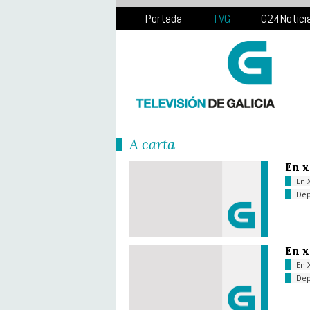
Portada
TVG
G24Notici
Á carta
En x
En 
Dep
En x
En 
Dep