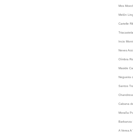
Mos
Moec
Melón
Lin
Cartelle
Ri
Triacastel
Incio
Mont
Neves
Arz
Oímbra
Ro
Maside
Ca
Negueira 
Santos
Tr
Chandrex
Cabana de
Moraña
Po
Barbanza
A
Verea
A 