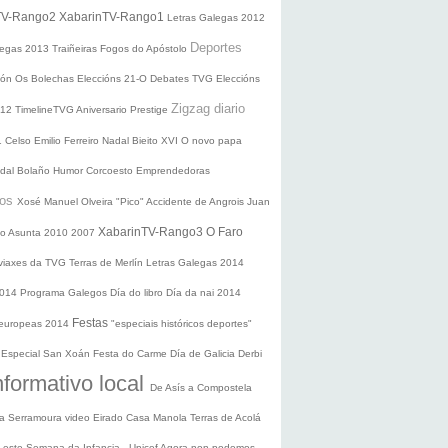
TV-Rango2
XabarinTV-Rango1
Letras Galegas 2012
Deportes
legas
2013
Traiñeiras
Fogos do Apóstolo
ción
Os Bolechas
Eleccións 21-O
Debates TVG
Eleccións
Zigzag diario
012
TimelineTVG
Aniversario Prestige
1
Celso Emilio Ferreiro
Nadal
Bieito XVI
O novo papa
idal Bolaño
Humor
Corcoesto
Emprendedoras
sos
Xosé Manuel Olveira "Pico"
Accidente de Angrois
Juan
XabarinTV-Rango3
O Faro
o Asunta
2010
2007
 viaxes da TVG
Terras de Merlín
Letras Galegas 2014
2014
Programa Galegos
Día do libro
Día da nai
2014
Festas
 europeas 2014
"especiais históricos deportes"
n
Especial San Xoán
Festa do Carme
Día de Galicia
Derbi
nformativo local
De Asís a Compostela
ra
Serramoura video
Eirado
Casa Manola
Terras de Acolá
 Leste
Semana da Infancia - Unicef
Agora non podemos