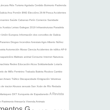
Láncara
Riós
Turismo
Agolada
Cerdido
Boimorto
Padrenda
Galicia
Ana Pontón
BNG
Eleccións 26-M
Pesca
Accidentes
ervantes
Saúde
Cabanas
Petín
Comercio
Sanidade
ura
Xustiza
Letras Galegas 2019
Infraestruturas
Paradela
r
Unión Europea
Información dos concellos de Galicia
 Paramos
Drogas
Incendios forestais
Agro
Alberto Núñez
ustria
Automoción
Muras
Ciencia
Accidentes de tráfico
AP-9
saparicións
Maltrato animal
Consumo
Internet
Natureza
 machista
Redes
Educación
Alcoa
Solidariedade
Lotaría
relo de Miño
Feminino
Trabada
Baleira
Roubos
Cambio
an Amaro
Tráfico
Discapacidade
Emigración
Velutinas
 de tractor
Abusos sexuais
San Xoán de Río
Redada
A Revista
Marisqueo
DXT
Xunqueira de Espadanedo
er
Patrimonio
Artesanía
Vivenda
Animais
mentos G