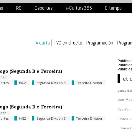
as
RG
Deportes
#Cultura365
O tempo
Á carta
TVG en directo
Programación
Progra
Publicid
Publicid
Publicid
ogo (Segunda B e Terceira)
Xogo
eti
ortes
tvG2
Segunda División B
Terceira División
Letras Ga
Mús
2006
ogo (Segunda B e Terceira)
Cociña
Xogo
ortes
tvG2
Segunda División B
Terceira División
Promos
2
Entroido 