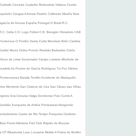
Carballo
Cerceda
Cualedro
Redondela
Vilaboa
Covelo
oqueixón
Cangas
A Arnoia
Padrón
Culleredo
Moaña
Noia
lagarcía de Arousa
España
Portugal
O Brasil
R.C.
R.C. Celta
C.D. Lugo
Fútbol
C.B. Breogán
Obradoiro CAB
Pontenova
O Porriño
Sarria
Curtis
Mondariz
Brión
Cambre
Guitiriz
Muros
Ordes
Punxín
Ramirás
Barbadás
Coirós
Xinzo de Limia
Soutomaior
Campo Lameiro
Monforte de
boadela
As Pontes de García Rodríguez
Tui
Foz
Oleiros
Pontecesures
Baralla
Tomiño
Accidente do Marisquiño
rimo
Monterrei
San Cristovo de Cea
San Cibrao das Viñas
egreira
Oza-Cesuras
Valga
Gondomar
Poio
Cuntis
A
Sandiás
Xunqueira de Ambía
Ponteareas
Abegondo
ontederramo
Castro de Rei
Tempo
Porqueira
Cerdedo-
Baxi Ferrol
Atletismo
Friol
Club Rápido de Bouzas
ra CF
Ribadumia
Laxe
Lousame
Melide
A Pobra do Brollón