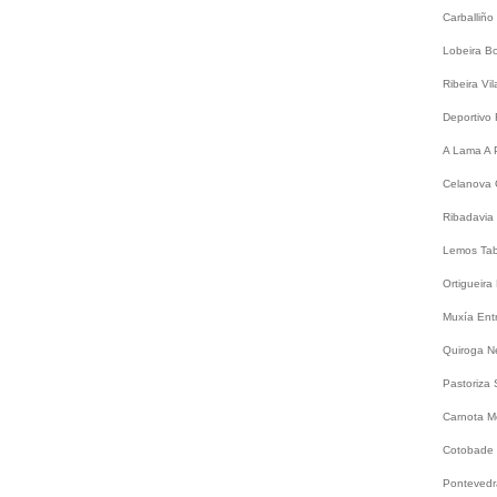
Carballiño
Lobeira
B
Ribeira
Vi
Deportivo
A Lama
A 
Celanova
Ribadavia
Lemos
Ta
Ortigueira
Muxía
Ent
Quiroga
N
Pastoriza
Carnota
M
Cotobade
Ponteved