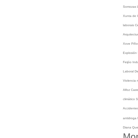
Somozas
Xunta de 
laborais
C
Arquitect
Xove
Piño
Explosión
Feijóo
Ind
Laboral
De
Violencia
Alfoz
Cast
climático
S
Accidentes
antidroga
Diana Qu
Mo