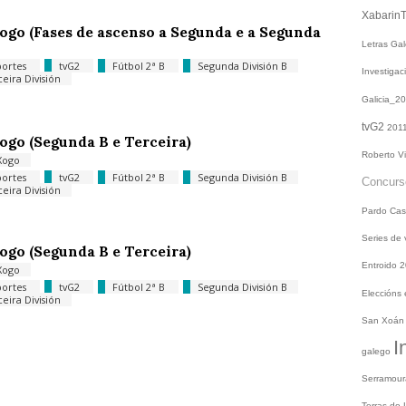
Xabarin
ogo (Fases de ascenso a Segunda e a Segunda
Letras Ga
ortes
tvG2
Fútbol 2ª B
Segunda División B
Investiga
ceira División
Galicia_2
tvG2
201
ogo (Segunda B e Terceira)
Roberto V
Xogo
ortes
tvG2
Fútbol 2ª B
Segunda División B
Concur
ceira División
Pardo
Cas
Series de
ogo (Segunda B e Terceira)
Entroido 
Xogo
ortes
tvG2
Fútbol 2ª B
Segunda División B
Eleccións
ceira División
San Xoá
I
galego
Serramou
Terras do