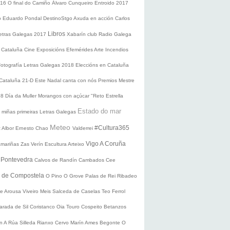
016
O final do Camiño
Álvaro Cunqueiro
Entroido 2017
o Eduardo Pondal
DestinoStgo
Axuda en acción
Carlos
Libros
etras Galegas 2017
Xabarín club
Radio Galega
 Cataluña
Cine
Exposicións
Efemérides
Arte
Incendios
Fotografía
Letras Galegas 2018
Eleccións en Cataluña
 Cataluña 21-D
Este Nadal canta con nós
Premios Mestre
18
Día da Muller
Morangos con açúcar
"Reto Estrella
Estado do mar
 miñas primeiras Letras Galegas
Meteo
#Cultura365
 Albor
Ernesto Chao
Valderrei
Vigo
A Coruña
mariñas
Zas
Verín
Escultura
Arteixo
e
Pontevedra
Calvos de Randín
Cambados
Cee
o de Compostela
O Pino
O Grove
Palas de Rei
Ribadeo
de Arousa
Viveiro
Meis
Salceda de Caselas
Teo
Ferrol
arada de Sil
Coristanco
Oia
Touro
Cospeito
Betanzos
ín
A Rúa
Silleda
Rianxo
Cervo
Marín
Ames
Begonte
O