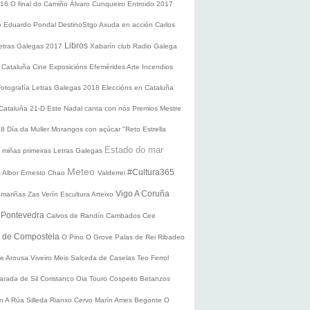
016
O final do Camiño
Álvaro Cunqueiro
Entroido 2017
o Eduardo Pondal
DestinoStgo
Axuda en acción
Carlos
Libros
etras Galegas 2017
Xabarín club
Radio Galega
 Cataluña
Cine
Exposicións
Efemérides
Arte
Incendios
Fotografía
Letras Galegas 2018
Eleccións en Cataluña
 Cataluña 21-D
Este Nadal canta con nós
Premios Mestre
18
Día da Muller
Morangos con açúcar
"Reto Estrella
Estado do mar
 miñas primeiras Letras Galegas
Meteo
#Cultura365
 Albor
Ernesto Chao
Valderrei
Vigo
A Coruña
mariñas
Zas
Verín
Escultura
Arteixo
e
Pontevedra
Calvos de Randín
Cambados
Cee
o de Compostela
O Pino
O Grove
Palas de Rei
Ribadeo
de Arousa
Viveiro
Meis
Salceda de Caselas
Teo
Ferrol
arada de Sil
Coristanco
Oia
Touro
Cospeito
Betanzos
ín
A Rúa
Silleda
Rianxo
Cervo
Marín
Ames
Begonte
O