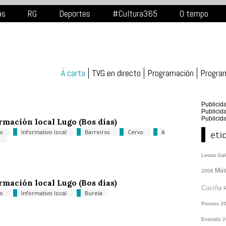
as
RG
Deportes
#Cultura365
O tempo
Á carta
TVG en directo
Programación
Progra
Publicid
Publicid
Publicid
rmación local Lugo (Bos días)
go
Informativo local
Barreiros
Cervo
A
eti
a
Letras Ga
Mús
2006
rmación local Lugo (Bos días)
Cociña
go
Informativo local
Burela
Promos
2
Entroido 