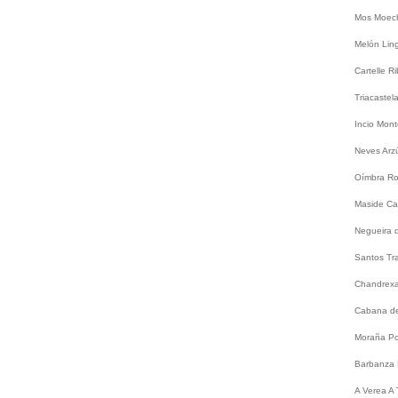
Mos
Moec
Melón
Lin
Cartelle
Ri
Triacastel
Incio
Mont
Neves
Arz
Oímbra
Ro
Maside
Ca
Negueira 
Santos
Tr
Chandrex
Cabana de
Moraña
Po
Barbanza
A
Verea
A 