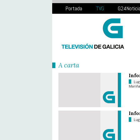
Portada
TVG
G24Notici
Á carta
Info
Lu
Mariñ
Info
Lu