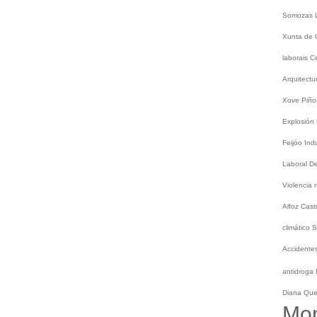
Somozas
Xunta de 
laborais
C
Arquitect
Xove
Piño
Explosión
Feijóo
Ind
Laboral
De
Violencia
Alfoz
Cast
climático
S
Accidentes
antidroga
Diana Qu
Mo