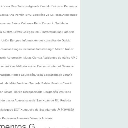
Láncara
Riós
Turismo
Agolada
Cerdido
Boimorto
Padrenda
Galicia
Ana Pontón
BNG
Eleccións 26-M
Pesca
Accidentes
ervantes
Saúde
Cabanas
Petín
Comercio
Sanidade
ura
Xustiza
Letras Galegas 2019
Infraestruturas
Paradela
r
Unión Europea
Información dos concellos de Galicia
 Paramos
Drogas
Incendios forestais
Agro
Alberto Núñez
ustria
Automoción
Muras
Ciencia
Accidentes de tráfico
AP-9
saparicións
Maltrato animal
Consumo
Internet
Natureza
 machista
Redes
Educación
Alcoa
Solidariedade
Lotaría
relo de Miño
Feminino
Trabada
Baleira
Roubos
Cambio
an Amaro
Tráfico
Discapacidade
Emigración
Velutinas
 de tractor
Abusos sexuais
San Xoán de Río
Redada
A Revista
Marisqueo
DXT
Xunqueira de Espadanedo
er
Patrimonio
Artesanía
Vivenda
Animais
mentos G