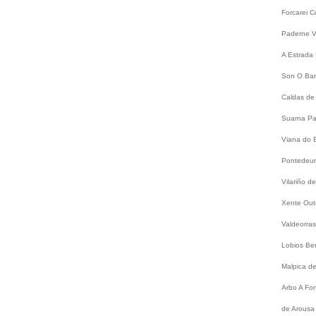
Forcarei
C
Paderne
V
A Estrada
Son
O Bar
Caldas de
Suarna
Pa
Viana do 
Pontede
Vilariño 
Xente
Out
Valdeorra
Lobios
Be
Malpica d
Arbo
A Fo
de Arousa