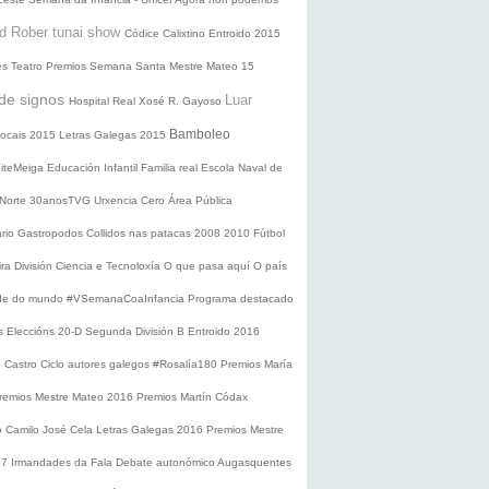
d Rober tunai show
Códice Calixtino
Entroido 2015
es
Teatro
Premios
Semana Santa
Mestre Mateo 15
de signos
Luar
Hospital Real
Xosé R. Gayoso
Bamboleo
 locais 2015
Letras Galegas 2015
oiteMeiga
Educación Infantil
Familia real
Escola Naval de
 Norte
30anosTVG
Urxencia Cero
Área Pública
ario
Gastropodos
Collidos nas patacas
2008
2010
Fútbol
ira División
Ciencia e Tecnoloxía
O que pasa aquí
O país
nde do mundo
#VSemanaCoaInfancia
Programa destacado
s
Eleccións 20-D
Segunda División B
Entroido 2016
e Castro
Ciclo autores galegos
#Rosalía180
Premios María
remios Mestre Mateo 2016
Premios Martín Códax
o Camilo José Cela
Letras Galegas 2016
Premios Mestre
17
Irmandades da Fala
Debate autonómico
Augasquentes