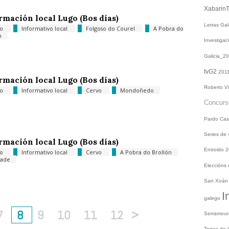
Xabarin
rmación local Lugo (Bos días)
Letras Ga
go
Informativo local
Folgoso do Courel
A Pobra do
n
Investiga
Galicia_2
tvG2
201
rmación local Lugo (Bos días)
Roberto V
go
Informativo local
Cervo
Mondoñedo
Concur
Pardo
Cas
Series de
rmación local Lugo (Bos días)
Entroido 
go
Informativo local
Cervo
A Pobra do Brollón
ade
Eleccións
San Xoá
I
galego
7
8
9
10
11
12
>
Serramou
Terras do