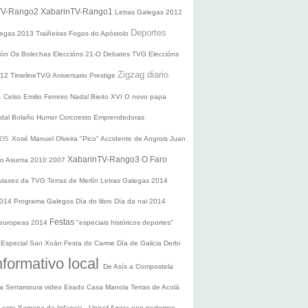
TV-Rango2
XabarinTV-Rango1
Letras Galegas 2012
Deportes
legas
2013
Traiñeiras
Fogos do Apóstolo
ción
Os Bolechas
Eleccións 21-O
Debates TVG
Eleccións
Zigzag diario
012
TimelineTVG
Aniversario Prestige
1
Celso Emilio Ferreiro
Nadal
Bieito XVI
O novo papa
idal Bolaño
Humor
Corcoesto
Emprendedoras
sos
Xosé Manuel Olveira "Pico"
Accidente de Angrois
Juan
XabarinTV-Rango3
O Faro
o Asunta
2010
2007
 viaxes da TVG
Terras de Merlín
Letras Galegas 2014
2014
Programa Galegos
Día do libro
Día da nai
2014
Festas
 europeas 2014
"especiais históricos deportes"
n
Especial San Xoán
Festa do Carme
Día de Galicia
Derbi
nformativo local
De Asís a Compostela
ra
Serramoura video
Eirado
Casa Manola
Terras de Acolá
 Leste
Semana da Infancia - Unicef
Agora non podemos