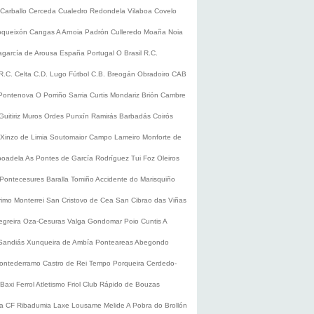
Carballo
Cerceda
Cualedro
Redondela
Vilaboa
Covelo
oqueixón
Cangas
A Arnoia
Padrón
Culleredo
Moaña
Noia
lagarcía de Arousa
España
Portugal
O Brasil
R.C.
R.C. Celta
C.D. Lugo
Fútbol
C.B. Breogán
Obradoiro CAB
Pontenova
O Porriño
Sarria
Curtis
Mondariz
Brión
Cambre
Guitiriz
Muros
Ordes
Punxín
Ramirás
Barbadás
Coirós
Xinzo de Limia
Soutomaior
Campo Lameiro
Monforte de
boadela
As Pontes de García Rodríguez
Tui
Foz
Oleiros
Pontecesures
Baralla
Tomiño
Accidente do Marisquiño
rimo
Monterrei
San Cristovo de Cea
San Cibrao das Viñas
egreira
Oza-Cesuras
Valga
Gondomar
Poio
Cuntis
A
Sandiás
Xunqueira de Ambía
Ponteareas
Abegondo
ontederramo
Castro de Rei
Tempo
Porqueira
Cerdedo-
Baxi Ferrol
Atletismo
Friol
Club Rápido de Bouzas
ra CF
Ribadumia
Laxe
Lousame
Melide
A Pobra do Brollón