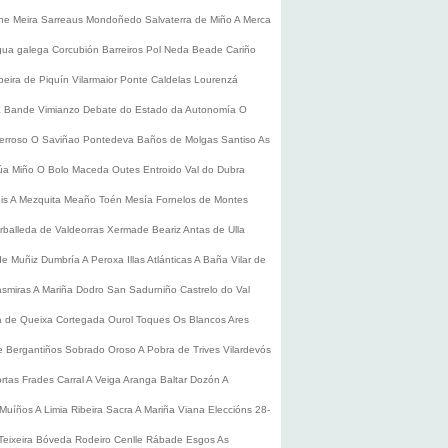
he
Meira
Sarreaus
Mondoñedo
Salvaterra de Miño
A Merca
gua galega
Corcubión
Barreiros
Pol
Neda
Beade
Cariño
beira de Piquín
Vilarmaior
Ponte Caldelas
Lourenzá
a
Bande
Vimianzo
Debate do Estado da Autonomía
O
erroso
O Saviñao
Pontedeva
Baños de Molgas
Santiso
As
úa
Miño
O Bolo
Maceda
Outes
Entroido
Val do Dubra
is
A Mezquita
Meaño
Toén
Mesía
Fornelos de Montes
rballeda de Valdeorras
Xermade
Beariz
Antas de Ulla
de Muñiz
Dumbría
A Peroxa
Illas Atlánticas
A Baña
Vilar de
asmiras
A Mariña
Dodro
San Sadurniño
Castrelo do Val
a de Queixa
Cortegada
Ourol
Toques
Os Blancos
Ares
 Bergantiños
Sobrado
Oroso
A Pobra de Trives
Vilardevós
rtas
Frades
Carral
A Veiga
Aranga
Baltar
Dozón
A
Muíños
A Limia
Ribeira Sacra
A Mariña
Viana
Eleccións 28-
Teixeira
Bóveda
Rodeiro
Cenlle
Rábade
Esgos
As