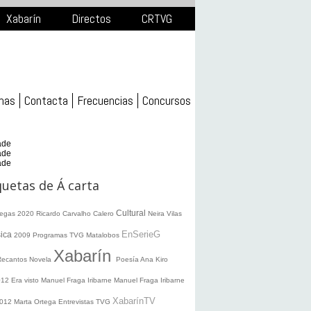
Xabarín
Directos
CRTVG
mas
Contacta
Frecuencias
Concursos
ade
ade
ade
quetas de Á carta
Cultural
legas 2020
Ricardo Carvalho Calero
Neira Vilas
EnSerieG
ica
2009
Programas TVG
Matalobos
Xabarín
Recantos
Novela
Poesía
Ana Kiro
012
Era visto
Manuel Fraga Iribarne
Manuel Fraga Iribarne
XabarínTV
2012
Marta Ortega
Entrevistas TVG