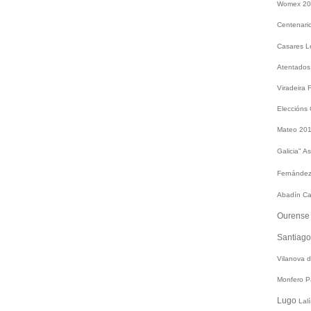
Womex 2
Centenari
Casares
L
Atentados
Viradeira
Eleccións
Mateo 20
Galicia"
As
Fernández
Abadín
Ca
Ourens
Santiag
Vilanova 
Monfero
P
Lugo
Lal