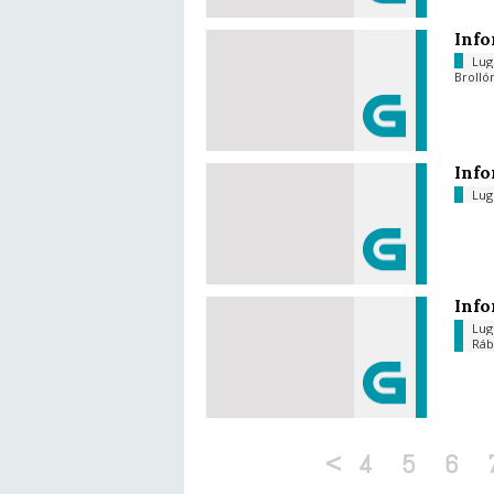
Info
Lu
Brolló
Info
Lu
Info
Lu
Ráb
<
4
5
6