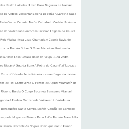
oles
Castro Caldelas
O Irixo
Boiro
Nogueira de Ramuín
ila de Cruces
Vilasantar
Baiona
Boborás
A Laracha
Sada
Pedrafita do Cebreiro
Narón
Carballedo
Cedeira
Porto do
co de Valdeorras
Ponteceso
Ciclismo
Folgoso do Courel
 Reis
Vilalba
Irixoa
Laza
Chantada
A Capela
Navia de
zos de Borbén
Sober
O Rosal
Mazaricos
Portomarín
Bolo
Allariz
Leiro
Catoira
Rairiz de Veiga
Bueu
Vedra
ume
Nigrán
A Guarda
Barro
A Pobra do Caramiñal
Taboada
de Conso
O Vicedo
Tenis
Primeira división
Segunda división
eiro de Rei
Castroverde
O Pereiro de Aguiar
Vilamartín de
s
Riotorto
Burela
O Corgo
Becerreá
Sanxenxo
Vilamarín
rgondo
A Gudiña
Manzaneda
Valdoviño
O Valadouro
e Bergantiños
Santa Comba
Mañón
Camiño de Santiago
nsagrada
Mugardos
Fisterra
Fene
Avión
Pantón
Trazo
A Illa
A Cañiza
Crecente
As Nogais
Como que non?!
Guntín