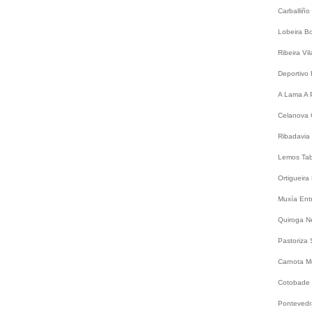
Carballiño
Lobeira
B
Ribeira
Vi
Deportivo
A Lama
A 
Celanova
Ribadavia
Lemos
Ta
Ortigueira
Muxía
Ent
Quiroga
N
Pastoriza
Carnota
M
Cotobade
Ponteved