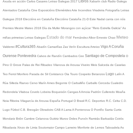
Libros
Axuda en acción
Carlos Casares
Letras Galegas 2017
Xabarín club
Radio Galega
Atentados Cataluña
Cine
Exposicións
Efemérides
Arte
Incendios
Viradeira
Fotografía
Letras
Galegas 2018
Eleccións en Cataluña
Eleccións Cataluña 21-D
Este Nadal canta con nós
Premios Mestre Mateo 2018
Día da Muller
Morangos con açúcar
"Reto Estrella Galicia"
As
Meteo
Estado do mar
miñas primeiras Letras Galegas
Fernández Albor
Ernesto Chao
#Cultura365
Vigo
A Coruña
Valderrei
Abadín
Camariñas
Zas
Verín
Escultura
Arteixo
Ourense
Pontevedra
Santiago de Compostela
Calvos de Randín
Cambados
Cee
O
Pino
O Grove
Palas de Rei
Ribadeo
Vilanova de Arousa
Viveiro
Meis
Salceda de Caselas
Lugo
Teo
Ferrol
Monfero
Parada de Sil
Coristanco
Oia
Touro
Cospeito
Betanzos
Lalín
A
Rúa
Silleda
Rianxo
Cervo
Marín
Ames
Begonte
O Carballiño
Carballo
Cerceda
Cualedro
Redondela
Vilaboa
Covelo
Lobeira
Boqueixón
Cangas
A Arnoia
Padrón
Culleredo
Moaña
Noia
Ribeira
Vilagarcía de Arousa
España
Portugal
O Brasil
R.C. Deportivo
R.C. Celta
C.D.
Lugo
Fútbol
C.B. Breogán
Obradoiro CAB
A Lama
A Pontenova
O Porriño
Sarria
Curtis
Mondariz
Brión
Cambre
Celanova
Guitiriz
Muros
Ordes
Punxín
Ramirás
Barbadás
Coirós
Ribadavia
Xinzo de Limia
Soutomaior
Campo Lameiro
Monforte de Lemos
Taboadela
As