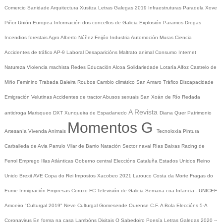
Comercio
Sanidade
Arquitectura
Xustiza
Letras Galegas 2019
Infraestruturas
Paradela
Xove
Piñor
Unión Europea
Información dos concellos de Galicia
Explosión Paramos
Drogas
Incendios forestais
Agro
Alberto Núñez Feijóo
Industria
Automoción
Muras
Ciencia
Accidentes de tráfico
AP-9
Laboral
Desaparicións
Maltrato animal
Consumo
Internet
Natureza
Violencia machista
Redes
Educación
Alcoa
Solidariedade
Lotaría
Alfoz
Castrelo de
Miño
Feminino
Trabada
Baleira
Roubos
Cambio climático
San Amaro
Tráfico
Discapacidade
Emigración
Velutinas
Accidentes de tractor
Abusos sexuais
San Xoán de Río
Redada
A Revista
antidroga
Marisqueo
DXT
Xunqueira de Espadanedo
Diana Quer
Patrimonio
Momentos G
Artesanía
Vivenda
Animais
Tecnoloxía
Pintura
Carballeda de Avia
Parrulo
Vilar de Barrio
Natación
Sector naval
Rías Baixas
Racing de
Ferrol
Emprego
Illas Atlánticas
Goberno central
Eleccións
Cataluña
Estados Unidos
Reino
Unido
Brexit
AVE
Copa do Rei
Impostos
Xacobeo 2021
Larouco
Costa da Morte
Fragas do
Eume
Inmigración
Empresas
Coruxo FC
Televisión de Galicia
Semana coa Infancia - UNICEF
Amoeiro
"Culturgal 2019"
Neve
Culturgal
Gomesende
Ourense C.F.
A Bola
Eleccións 5-A
Coronavirus
En forma na casa
Lambóns Dixitais
O Sabedoiro
Poesía Letras Galegas 2020
--