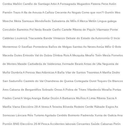
Comba
Mañón
Camiño de Santiago
Arbo
A Fonsagrada
Mugardos
Fisterra
Fene
Avión
Pantón
Trazo
A Illa de Arousa
A Cañiza
Crecente
As Nogais
Como que non?!
Guntín
Mos
Moeche
Meira
Sarreaus
Mondoñedo
Salvaterra de Miño
A Merca
Melón
Lingua galega
Corcubión
Barreiros
Pol
Neda
Beade
Cariño
Cartelle
Ribeira de Piquín
Vilarmaior
Ponte
Caldelas
Lourenzá
Triacastela
Bande
Vimianzo
Debate do Estado da Autonomía
O Incio
Monterroso
O Saviñao
Pontedeva
Baños de Molgas
Santiso
As Neves
Arzúa
Miño
O Bolo
Maceda
Outes
Entroido
Val do Dubra
Oímbra
Rois
A Mezquita
Meaño
Toén
Mesía
Fornelos
de Montes
Maside
Carballeda de Valdeorras
Xermade
Beariz
Antas de Ulla
Negueira de
Muñiz
Dumbría
A Peroxa
Illas Atlánticas
A Baña
Vilar de Santos
Trasmiras
A Mariña
Dodro
San Sadurniño
Castrelo do Val
Chandrexa de Queixa
Cortegada
Ourol
Toques
Os Blancos
Ares
Cabana de Bergantiños
Sobrado
Oroso
A Pobra de Trives
Vilardevós
Moraña
Portas
Frades
Carral
A Veiga
Aranga
Baltar
Dozón
A Barbanza
Muíños
A Limia
Ribeira Sacra
A
Mariña
Viana
Eleccións 28-A
Verea
A Teixeira
Bóveda
Rodeiro
Cenlle
Rábade
Esgos
As
Somozas
Láncara
Riós
Turismo
Agolada
Cerdido
Boimorto
Padrenda
Xunta de Galicia
Ana
Pontón
BNG
Eleccións 26-M
Pesca
Accidentes laborais
Cervantes
Saúde
Cabanas
Petín