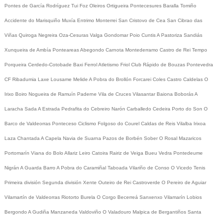
Pontes de García Rodríguez
Tui
Foz
Oleiros
Ortigueira
Pontecesures
Baralla
Tomiño
Accidente do Marisquiño
Muxía
Entrimo
Monterrei
San Cristovo de Cea
San Cibrao das
Viñas
Quiroga
Negreira
Oza-Cesuras
Valga
Gondomar
Poio
Cuntis
A Pastoriza
Sandiás
Xunqueira de Ambía
Ponteareas
Abegondo
Carnota
Montederramo
Castro de Rei
Tempo
Porqueira
Cerdedo-Cotobade
Baxi Ferrol
Atletismo
Friol
Club Rápido de Bouzas
Pontevedra
CF
Ribadumia
Laxe
Lousame
Melide
A Pobra do Brollón
Forcarei
Coles
Castro Caldelas
O
Irixo
Boiro
Nogueira de Ramuín
Paderne
Vila de Cruces
Vilasantar
Baiona
Boborás
A
Laracha
Sada
A Estrada
Pedrafita do Cebreiro
Narón
Carballedo
Cedeira
Porto do Son
O
Barco de Valdeorras
Ponteceso
Ciclismo
Folgoso do Courel
Caldas de Reis
Vilalba
Irixoa
Laza
Chantada
A Capela
Navia de Suarna
Pazos de Borbén
Sober
O Rosal
Mazaricos
Portomarín
Viana do Bolo
Allariz
Leiro
Catoira
Rairiz de Veiga
Bueu
Vedra
Pontedeume
Nigrán
A Guarda
Barro
A Pobra do Caramiñal
Taboada
Vilariño de Conso
O Vicedo
Tenis
Primeira división
Segunda división
Xente
Outeiro de Rei
Castroverde
O Pereiro de Aguiar
Vilamartín de Valdeorras
Riotorto
Burela
O Corgo
Becerreá
Sanxenxo
Vilamarín
Lobios
Bergondo
A Gudiña
Manzaneda
Valdoviño
O Valadouro
Malpica de Bergantiños
Santa