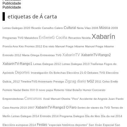
Publicidade
Publicidade
etiquetas de Á carta
Cultural
Música
Letras Galegas 2020
Ricardo Carvalho Calero
Neira Vilas
2006
2009
Xabarín
EnSerieG
Cociña
Programas TVG
Matalobos
Recantos
Novela
Poesía
Ana Kiro
Promos
2012
Era visto
Manuel Fraga Iribarne
Manuel Fraga Iribarne
XabarínTV
XabarinTV-Rango2
Entroido 2012
Marta Ortega
Entrevistas TVG
XabarinTV-Rango1
Letras Galegas 2012
Letras Galegas
2013
Traiñeiras
Fogos do
Deportes
Apóstolo
Investigación
Os Bolechas
Eleccións 21-O
Debates TVG
Eleccións
Zigzag diario
tvG2
Galicia_2012
TimelineTVG
Aniversario Prestige
2011
Celso Emilio
Ferreiro
Nadal
Bieito XVI
O novo papa
Roberto Vidal Bolaño
Humor
Corcoesto
Concursos
Emprendedoras
Xosé Manuel Olveira "Pico"
Accidente de Angrois
Juan Pardo
XabarinTV-Rango3
O Faro
Caso Asunta
2010
2007
Series de viaxes da TVG
Terras de
Merlín
Letras Galegas 2014
Entroido 2014
Programa Galegos
Día do libro
Día da nai
2014
Festas
Eleccións europeas 2014
"especiais históricos deportes"
San Xoán
Especial San