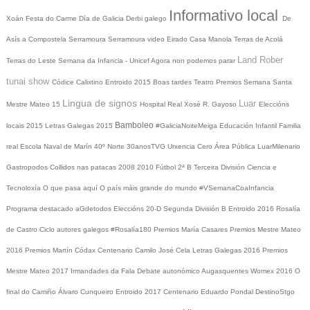
Informativo local
Xoán
Festa do Carme
Día de Galicia
Derbi galego
De
Asís a Compostela
Serramoura
Serramoura video
Eirado
Casa Manola
Terras de Acolá
Land Rober
Terras do Leste
Semana da Infancia - Unicef
Agora non podemos parar
tunai show
Códice Calixtino
Entroido 2015
Boas tardes
Teatro
Premios
Semana Santa
Lingua de signos
Luar
Mestre Mateo 15
Hospital Real
Xosé R. Gayoso
Eleccións
Bamboleo
locais 2015
Letras Galegas 2015
#GaliciaNoiteMeiga
Educación Infantil
Familia
real
Escola Naval de Marín
40º Norte
30anosTVG
Urxencia Cero
Área Pública
LuarMilenario
Gastropodos
Collidos nas patacas
2008
2010
Fútbol 2ª B
Terceira División
Ciencia e
Tecnoloxía
O que pasa aquí
O país máis grande do mundo
#VSemanaCoaInfancia
Programa destacado
aGdetodos
Eleccións 20-D
Segunda División B
Entroido 2016
Rosalía
de Castro
Ciclo autores galegos
#Rosalía180
Premios María Casares
Premios Mestre Mateo
2016
Premios Martín Códax
Centenario Camilo José Cela
Letras Galegas 2016
Premios
Mestre Mateo 2017
Irmandades da Fala
Debate autonómico
Augasquentes
Womex 2016
O
final do Camiño
Álvaro Cunqueiro
Entroido 2017
Centenario Eduardo Pondal
DestinoStgo