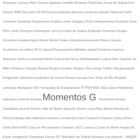
Somozas
Láncara
Riós
Turismo
Agolada
Cerdido
Boimorto
Padrenda
Xunta de Galicia
Ana
Pontón
BNG
Eleccións 26-M
Pesca
Accidentes laborais
Cervantes
Saúde
Cabanas
Petín
Comercio
Sanidade
Arquitectura
Xustiza
Letras Galegas 2019
Infraestruturas
Paradela
Xove
Piñor
Unión Europea
Información dos concellos de Galicia
Explosión Paramos
Drogas
Incendios forestais
Agro
Alberto Núñez Feijóo
Industria
Automoción
Muras
Ciencia
Accidentes de tráfico
AP-9
Laboral
Desaparicións
Maltrato animal
Consumo
Internet
Natureza
Violencia machista
Redes
Educación
Alcoa
Solidariedade
Lotaría
Alfoz
Castrelo de
Miño
Feminino
Trabada
Baleira
Roubos
Cambio climático
San Amaro
Tráfico
Discapacidade
Emigración
Velutinas
Accidentes de tractor
Abusos sexuais
San Xoán de Río
Redada
A Revista
antidroga
Marisqueo
DXT
Xunqueira de Espadanedo
Diana Quer
Patrimonio
Momentos G
Artesanía
Vivenda
Animais
Tecnoloxía
Pintura
Carballeda de Avia
Parrulo
Vilar de Barrio
Natación
Sector naval
Rías Baixas
Racing de
Ferrol
Emprego
Illas Atlánticas
Goberno central
Eleccións
Cataluña
Estados Unidos
Reino
Unido
Brexit
AVE
Copa do Rei
Impostos
Xacobeo 2021
Larouco
Costa da Morte
Fragas do
Eume
Inmigración
Empresas
Coruxo FC
Televisión de Galicia
Semana coa Infancia - UNICEF