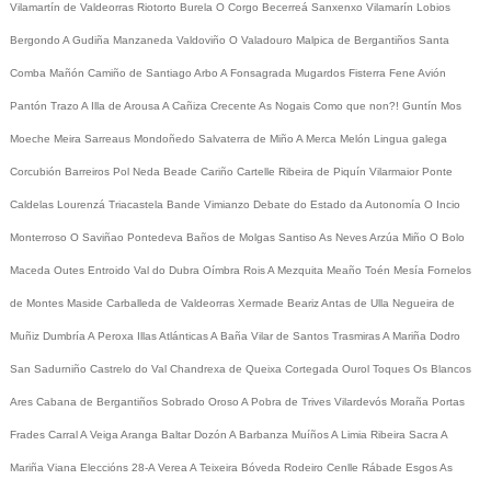
Vilamartín de Valdeorras
Riotorto
Burela
O Corgo
Becerreá
Sanxenxo
Vilamarín
Lobios
Bergondo
A Gudiña
Manzaneda
Valdoviño
O Valadouro
Malpica de Bergantiños
Santa
Comba
Mañón
Camiño de Santiago
Arbo
A Fonsagrada
Mugardos
Fisterra
Fene
Avión
Pantón
Trazo
A Illa de Arousa
A Cañiza
Crecente
As Nogais
Como que non?!
Guntín
Mos
Moeche
Meira
Sarreaus
Mondoñedo
Salvaterra de Miño
A Merca
Melón
Lingua galega
Corcubión
Barreiros
Pol
Neda
Beade
Cariño
Cartelle
Ribeira de Piquín
Vilarmaior
Ponte
Caldelas
Lourenzá
Triacastela
Bande
Vimianzo
Debate do Estado da Autonomía
O Incio
Monterroso
O Saviñao
Pontedeva
Baños de Molgas
Santiso
As Neves
Arzúa
Miño
O Bolo
Maceda
Outes
Entroido
Val do Dubra
Oímbra
Rois
A Mezquita
Meaño
Toén
Mesía
Fornelos
de Montes
Maside
Carballeda de Valdeorras
Xermade
Beariz
Antas de Ulla
Negueira de
Muñiz
Dumbría
A Peroxa
Illas Atlánticas
A Baña
Vilar de Santos
Trasmiras
A Mariña
Dodro
San Sadurniño
Castrelo do Val
Chandrexa de Queixa
Cortegada
Ourol
Toques
Os Blancos
Ares
Cabana de Bergantiños
Sobrado
Oroso
A Pobra de Trives
Vilardevós
Moraña
Portas
Frades
Carral
A Veiga
Aranga
Baltar
Dozón
A Barbanza
Muíños
A Limia
Ribeira Sacra
A
Mariña
Viana
Eleccións 28-A
Verea
A Teixeira
Bóveda
Rodeiro
Cenlle
Rábade
Esgos
As