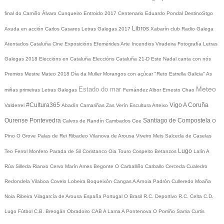
final do Camiño
Álvaro Cunqueiro
Entroido 2017
Centenario Eduardo Pondal
DestinoStgo
Libros
Axuda en acción
Carlos Casares
Letras Galegas 2017
Xabarín club
Radio Galega
Atentados Cataluña
Cine
Exposicións
Efemérides
Arte
Incendios
Viradeira
Fotografía
Letras
Galegas 2018
Eleccións en Cataluña
Eleccións Cataluña 21-D
Este Nadal canta con nós
Premios Mestre Mateo 2018
Día da Muller
Morangos con açúcar
"Reto Estrella Galicia"
As
Meteo
Estado do mar
miñas primeiras Letras Galegas
Fernández Albor
Ernesto Chao
#Cultura365
Vigo
A Coruña
Valderrei
Abadín
Camariñas
Zas
Verín
Escultura
Arteixo
Ourense
Pontevedra
Santiago de Compostela
Calvos de Randín
Cambados
Cee
O
Pino
O Grove
Palas de Rei
Ribadeo
Vilanova de Arousa
Viveiro
Meis
Salceda de Caselas
Lugo
Teo
Ferrol
Monfero
Parada de Sil
Coristanco
Oia
Touro
Cospeito
Betanzos
Lalín
A
Rúa
Silleda
Rianxo
Cervo
Marín
Ames
Begonte
O Carballiño
Carballo
Cerceda
Cualedro
Redondela
Vilaboa
Covelo
Lobeira
Boqueixón
Cangas
A Arnoia
Padrón
Culleredo
Moaña
Noia
Ribeira
Vilagarcía de Arousa
España
Portugal
O Brasil
R.C. Deportivo
R.C. Celta
C.D.
Lugo
Fútbol
C.B. Breogán
Obradoiro CAB
A Lama
A Pontenova
O Porriño
Sarria
Curtis