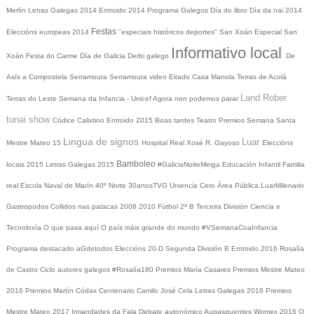
Merlín
Letras Galegas 2014
Entroido 2014
Programa Galegos
Día do libro
Día da nai
2014
Festas
Eleccións europeas 2014
"especiais históricos deportes"
San Xoán
Especial San
Informativo local
Xoán
Festa do Carme
Día de Galicia
Derbi galego
De
Asís a Compostela
Serramoura
Serramoura video
Eirado
Casa Manola
Terras de Acolá
Land Rober
Terras do Leste
Semana da Infancia - Unicef
Agora non podemos parar
tunai show
Códice Calixtino
Entroido 2015
Boas tardes
Teatro
Premios
Semana Santa
Lingua de signos
Luar
Mestre Mateo 15
Hospital Real
Xosé R. Gayoso
Eleccións
Bamboleo
locais 2015
Letras Galegas 2015
#GaliciaNoiteMeiga
Educación Infantil
Familia
real
Escola Naval de Marín
40º Norte
30anosTVG
Urxencia Cero
Área Pública
LuarMilenario
Gastropodos
Collidos nas patacas
2008
2010
Fútbol 2ª B
Terceira División
Ciencia e
Tecnoloxía
O que pasa aquí
O país máis grande do mundo
#VSemanaCoaInfancia
Programa destacado
aGdetodos
Eleccións 20-D
Segunda División B
Entroido 2016
Rosalía
de Castro
Ciclo autores galegos
#Rosalía180
Premios María Casares
Premios Mestre Mateo
2016
Premios Martín Códax
Centenario Camilo José Cela
Letras Galegas 2016
Premios
Mestre Mateo 2017
Irmandades da Fala
Debate autonómico
Augasquentes
Womex 2016
O