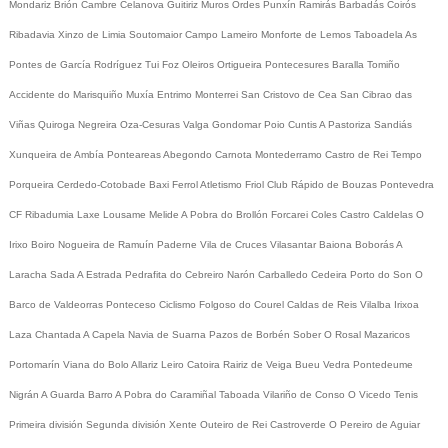
Mondariz
Brión
Cambre
Celanova
Guitiriz
Muros
Ordes
Punxín
Ramirás
Barbadás
Coirós
Ribadavia
Xinzo de Limia
Soutomaior
Campo Lameiro
Monforte de Lemos
Taboadela
As
Pontes de García Rodríguez
Tui
Foz
Oleiros
Ortigueira
Pontecesures
Baralla
Tomiño
Accidente do Marisquiño
Muxía
Entrimo
Monterrei
San Cristovo de Cea
San Cibrao das
Viñas
Quiroga
Negreira
Oza-Cesuras
Valga
Gondomar
Poio
Cuntis
A Pastoriza
Sandiás
Xunqueira de Ambía
Ponteareas
Abegondo
Carnota
Montederramo
Castro de Rei
Tempo
Porqueira
Cerdedo-Cotobade
Baxi Ferrol
Atletismo
Friol
Club Rápido de Bouzas
Pontevedra
CF
Ribadumia
Laxe
Lousame
Melide
A Pobra do Brollón
Forcarei
Coles
Castro Caldelas
O
Irixo
Boiro
Nogueira de Ramuín
Paderne
Vila de Cruces
Vilasantar
Baiona
Boborás
A
Laracha
Sada
A Estrada
Pedrafita do Cebreiro
Narón
Carballedo
Cedeira
Porto do Son
O
Barco de Valdeorras
Ponteceso
Ciclismo
Folgoso do Courel
Caldas de Reis
Vilalba
Irixoa
Laza
Chantada
A Capela
Navia de Suarna
Pazos de Borbén
Sober
O Rosal
Mazaricos
Portomarín
Viana do Bolo
Allariz
Leiro
Catoira
Rairiz de Veiga
Bueu
Vedra
Pontedeume
Nigrán
A Guarda
Barro
A Pobra do Caramiñal
Taboada
Vilariño de Conso
O Vicedo
Tenis
Primeira división
Segunda división
Xente
Outeiro de Rei
Castroverde
O Pereiro de Aguiar