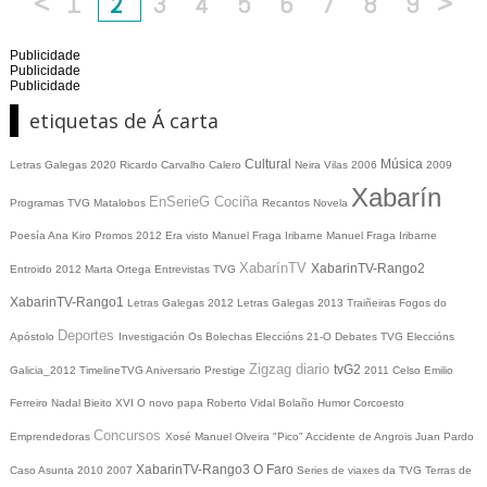
<
1
2
3
4
5
6
7
8
9
>
Publicidade
Publicidade
Publicidade
etiquetas de Á carta
Cultural
Música
Letras Galegas 2020
Ricardo Carvalho Calero
Neira Vilas
2006
2009
Xabarín
EnSerieG
Cociña
Programas TVG
Matalobos
Recantos
Novela
Poesía
Ana Kiro
Promos
2012
Era visto
Manuel Fraga Iribarne
Manuel Fraga Iribarne
XabarínTV
XabarinTV-Rango2
Entroido 2012
Marta Ortega
Entrevistas TVG
XabarinTV-Rango1
Letras Galegas 2012
Letras Galegas
2013
Traiñeiras
Fogos do
Deportes
Apóstolo
Investigación
Os Bolechas
Eleccións 21-O
Debates TVG
Eleccións
Zigzag diario
tvG2
Galicia_2012
TimelineTVG
Aniversario Prestige
2011
Celso Emilio
Ferreiro
Nadal
Bieito XVI
O novo papa
Roberto Vidal Bolaño
Humor
Corcoesto
Concursos
Emprendedoras
Xosé Manuel Olveira "Pico"
Accidente de Angrois
Juan Pardo
XabarinTV-Rango3
O Faro
Caso Asunta
2010
2007
Series de viaxes da TVG
Terras de