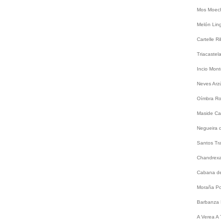
Mos
Moec
Melón
Lin
Cartelle
Ri
Triacastel
Incio
Mont
Neves
Arz
Oímbra
Ro
Maside
Ca
Negueira 
Santos
Tr
Chandrex
Cabana de
Moraña
Po
Barbanza
A
Verea
A 