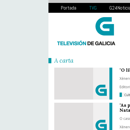
Portada
TVG
G24Notici
Á carta
"O l
Xénero
Editor
Cul
"As 
Nata
O cas
Xénero