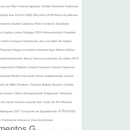
Láncara
Riós
Turismo
Agolada
Cerdido
Boimorto
Padrenda
Galicia
Ana Pontón
BNG
Eleccións 26-M
Pesca
Accidentes
ervantes
Saúde
Cabanas
Petín
Comercio
Sanidade
ura
Xustiza
Letras Galegas 2019
Infraestruturas
Paradela
r
Unión Europea
Información dos concellos de Galicia
 Paramos
Drogas
Incendios forestais
Agro
Alberto Núñez
ustria
Automoción
Muras
Ciencia
Accidentes de tráfico
AP-9
saparicións
Maltrato animal
Consumo
Internet
Natureza
 machista
Redes
Educación
Alcoa
Solidariedade
Lotaría
relo de Miño
Feminino
Trabada
Baleira
Roubos
Cambio
an Amaro
Tráfico
Discapacidade
Emigración
Velutinas
 de tractor
Abusos sexuais
San Xoán de Río
Redada
A Revista
Marisqueo
DXT
Xunqueira de Espadanedo
er
Patrimonio
Artesanía
Vivenda
Animais
mentos G