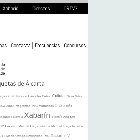
Xabarín
Directos
CRTVG
mas
Contacta
Frecuencias
Concursos
ade
ade
ade
quetas de Á carta
Cultural
legas 2020
Ricardo Carvalho Calero
Neira Vilas
EnSerieG
ica
2009
Programas TVG
Matalobos
Xabarín
Recantos
Novela
Poesía
Ana Kiro
012
Era visto
Manuel Fraga Iribarne
Manuel Fraga Iribarne
XabarínTV
2012
Marta Ortega
Entrevistas TVG