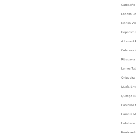
Carballiño
Lobeira
B
Ribeira
Vi
Deportivo
A Lama
A 
Celanova
Ribadavia
Lemos
Ta
Ortigueira
Muxía
Ent
Quiroga
N
Pastoriza
Carnota
M
Cotobade
Ponteved