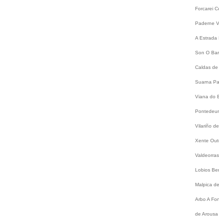
Forcarei
C
Paderne
V
A Estrada
Son
O Bar
Caldas de
Suarna
Pa
Viana do 
Pontede
Vilariño 
Xente
Out
Valdeorra
Lobios
Be
Malpica d
Arbo
A Fo
de Arousa