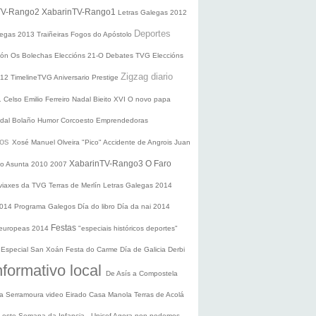
TV-Rango2
XabarinTV-Rango1
Letras Galegas 2012
Deportes
legas
2013
Traiñeiras
Fogos do Apóstolo
ción
Os Bolechas
Eleccións 21-O
Debates TVG
Eleccións
Zigzag diario
012
TimelineTVG
Aniversario Prestige
1
Celso Emilio Ferreiro
Nadal
Bieito XVI
O novo papa
idal Bolaño
Humor
Corcoesto
Emprendedoras
sos
Xosé Manuel Olveira "Pico"
Accidente de Angrois
Juan
XabarinTV-Rango3
O Faro
o Asunta
2010
2007
 viaxes da TVG
Terras de Merlín
Letras Galegas 2014
2014
Programa Galegos
Día do libro
Día da nai
2014
Festas
 europeas 2014
"especiais históricos deportes"
n
Especial San Xoán
Festa do Carme
Día de Galicia
Derbi
nformativo local
De Asís a Compostela
ra
Serramoura video
Eirado
Casa Manola
Terras de Acolá
 Leste
Semana da Infancia - Unicef
Agora non podemos