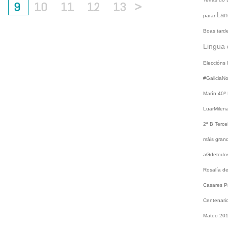
9
10
11
12
13
>
Lan
parar
Boas tard
Lingua 
Eleccións
#GaliciaN
Marín
40º
LuarMilen
2ª B
Terce
máis gra
aGdetodo
Rosalía d
Casares
P
Centenari
Mateo 20