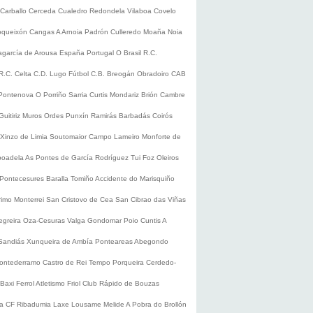
Carballo
Cerceda
Cualedro
Redondela
Vilaboa
Covelo
oqueixón
Cangas
A Arnoia
Padrón
Culleredo
Moaña
Noia
lagarcía de Arousa
España
Portugal
O Brasil
R.C.
R.C. Celta
C.D. Lugo
Fútbol
C.B. Breogán
Obradoiro CAB
Pontenova
O Porriño
Sarria
Curtis
Mondariz
Brión
Cambre
Guitiriz
Muros
Ordes
Punxín
Ramirás
Barbadás
Coirós
Xinzo de Limia
Soutomaior
Campo Lameiro
Monforte de
boadela
As Pontes de García Rodríguez
Tui
Foz
Oleiros
Pontecesures
Baralla
Tomiño
Accidente do Marisquiño
rimo
Monterrei
San Cristovo de Cea
San Cibrao das Viñas
egreira
Oza-Cesuras
Valga
Gondomar
Poio
Cuntis
A
Sandiás
Xunqueira de Ambía
Ponteareas
Abegondo
ontederramo
Castro de Rei
Tempo
Porqueira
Cerdedo-
Baxi Ferrol
Atletismo
Friol
Club Rápido de Bouzas
ra CF
Ribadumia
Laxe
Lousame
Melide
A Pobra do Brollón