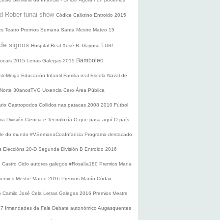
d Rober tunai show
Códice Calixtino
Entroido 2015
es
Teatro
Premios
Semana Santa
Mestre Mateo 15
de signos
Luar
Hospital Real
Xosé R. Gayoso
Bamboleo
 locais 2015
Letras Galegas 2015
oiteMeiga
Educación Infantil
Familia real
Escola Naval de
 Norte
30anosTVG
Urxencia Cero
Área Pública
ario
Gastropodos
Collidos nas patacas
2008
2010
Fútbol
ira División
Ciencia e Tecnoloxía
O que pasa aquí
O país
nde do mundo
#VSemanaCoaInfancia
Programa destacado
s
Eleccións 20-D
Segunda División B
Entroido 2016
e Castro
Ciclo autores galegos
#Rosalía180
Premios María
remios Mestre Mateo 2016
Premios Martín Códax
o Camilo José Cela
Letras Galegas 2016
Premios Mestre
17
Irmandades da Fala
Debate autonómico
Augasquentes