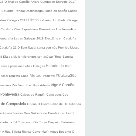
016
O final do Camiño
Álvaro Cunqueiro
Entroido 2017
o Eduardo Pondal
DestinoStgo
Axuda en acción
Carlos
Libros
etras Galegas 2017
Xabarín club
Radio Galega
 Cataluña
Cine
Exposicións
Efemérides
Arte
Incendios
Fotografía
Letras Galegas 2018
Eleccións en Cataluña
 Cataluña 21-D
Este Nadal canta con nós
Premios Mestre
18
Día da Muller
Morangos con açúcar
"Reto Estrella
Estado do mar
 miñas primeiras Letras Galegas
Meteo
#Cultura365
 Albor
Ernesto Chao
Valderrei
Vigo
A Coruña
mariñas
Zas
Verín
Escultura
Arteixo
e
Pontevedra
Calvos de Randín
Cambados
Cee
o de Compostela
O Pino
O Grove
Palas de Rei
Ribadeo
de Arousa
Viveiro
Meis
Salceda de Caselas
Teo
Ferrol
arada de Sil
Coristanco
Oia
Touro
Cospeito
Betanzos
ín
A Rúa
Silleda
Rianxo
Cervo
Marín
Ames
Begonte
O