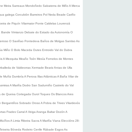
he
Meira
Sarreaus
Mondoñedo
Salvaterra de Miño
A Merca
gua galega
Corcubión
Barreiros
Pol
Neda
Beade
Cariño
beira de Piquín
Vilarmaior
Ponte Caldelas
Lourenzá
a
Bande
Vimianzo
Debate do Estado da Autonomía
O
erroso
O Saviñao
Pontedeva
Baños de Molgas
Santiso
As
úa
Miño
O Bolo
Maceda
Outes
Entroido
Val do Dubra
is
A Mezquita
Meaño
Toén
Mesía
Fornelos de Montes
rballeda de Valdeorras
Xermade
Beariz
Antas de Ulla
de Muñiz
Dumbría
A Peroxa
Illas Atlánticas
A Baña
Vilar de
asmiras
A Mariña
Dodro
San Sadurniño
Castrelo do Val
a de Queixa
Cortegada
Ourol
Toques
Os Blancos
Ares
 Bergantiños
Sobrado
Oroso
A Pobra de Trives
Vilardevós
rtas
Frades
Carral
A Veiga
Aranga
Baltar
Dozón
A
Muíños
A Limia
Ribeira Sacra
A Mariña
Viana
Eleccións 28-
Teixeira
Bóveda
Rodeiro
Cenlle
Rábade
Esgos
As