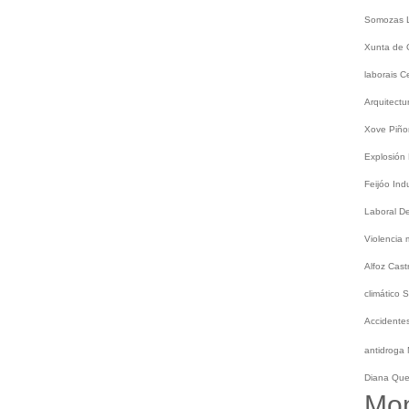
Somozas
Xunta de 
laborais
C
Arquitect
Xove
Piño
Explosión
Feijóo
Ind
Laboral
De
Violencia
Alfoz
Cast
climático
S
Accidentes
antidroga
Diana Qu
Mo