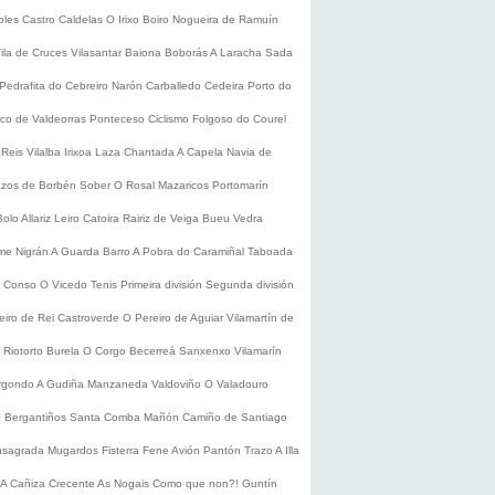
oles
Castro Caldelas
O Irixo
Boiro
Nogueira de Ramuín
ila de Cruces
Vilasantar
Baiona
Boborás
A Laracha
Sada
Pedrafita do Cebreiro
Narón
Carballedo
Cedeira
Porto do
co de Valdeorras
Ponteceso
Ciclismo
Folgoso do Courel
 Reis
Vilalba
Irixoa
Laza
Chantada
A Capela
Navia de
zos de Borbén
Sober
O Rosal
Mazaricos
Portomarín
Bolo
Allariz
Leiro
Catoira
Rairiz de Veiga
Bueu
Vedra
ume
Nigrán
A Guarda
Barro
A Pobra do Caramiñal
Taboada
de Conso
O Vicedo
Tenis
Primeira división
Segunda división
eiro de Rei
Castroverde
O Pereiro de Aguiar
Vilamartín de
s
Riotorto
Burela
O Corgo
Becerreá
Sanxenxo
Vilamarín
rgondo
A Gudiña
Manzaneda
Valdoviño
O Valadouro
e Bergantiños
Santa Comba
Mañón
Camiño de Santiago
nsagrada
Mugardos
Fisterra
Fene
Avión
Pantón
Trazo
A Illa
A Cañiza
Crecente
As Nogais
Como que non?!
Guntín