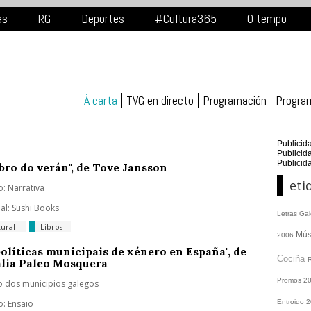
as
RG
Deportes
#Cultura365
O tempo
Á carta
TVG en directo
Programación
Progra
Publicid
Publicid
Publicid
ibro do verán", de Tove Jansson
eti
: Narrativa
ial: Sushi Books
Letras Ga
tural
Libros
Mús
2006
políticas municipais de xénero en España", de
Cociña
lia Paleo Mosquera
Promos
2
o dos municipios galegos
: Ensaio
Entroido 