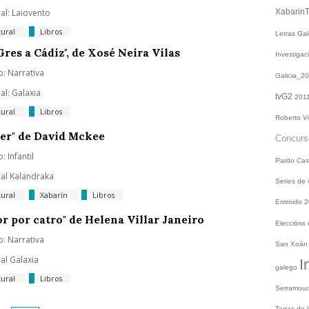
ial: Laiovento
Xabarin
tural
Libros
Letras Ga
Gres a Cádiz", de Xosé Neira Vilas
Investiga
: Narrativa
Galicia_2
ial: Galaxia
tvG2
201
tural
Libros
Roberto V
er" de David Mckee
Concur
: Infantil
Pardo
Cas
ial Kalandraka
Series de
tural
Xabarín
Libros
Entroido 
r por catro" de Helena Villar Janeiro
Eleccións
: Narrativa
San Xoá
ial Galaxia
I
galego
tural
Libros
Serramou
Terras do