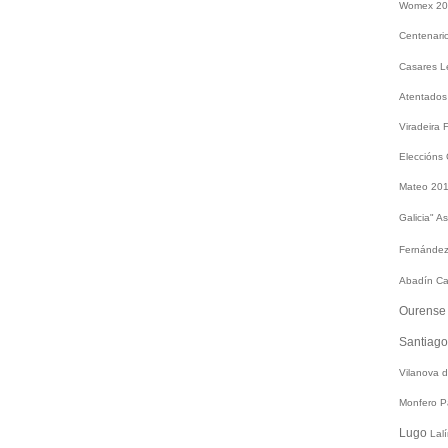
Womex 2
Centenari
Casares
L
Atentados
Viradeira
Eleccións
Mateo 20
Galicia"
As
Fernández
Abadín
Ca
Ourens
Santiag
Vilanova 
Monfero
P
Lugo
Lal