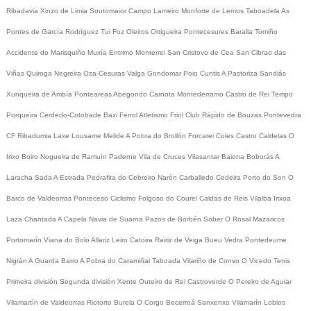
Ribadavia
Xinzo de Limia
Soutomaior
Campo Lameiro
Monforte de Lemos
Taboadela
As
Pontes de García Rodríguez
Tui
Foz
Oleiros
Ortigueira
Pontecesures
Baralla
Tomiño
Accidente do Marisquiño
Muxía
Entrimo
Monterrei
San Cristovo de Cea
San Cibrao das
Viñas
Quiroga
Negreira
Oza-Cesuras
Valga
Gondomar
Poio
Cuntis
A Pastoriza
Sandiás
Xunqueira de Ambía
Ponteareas
Abegondo
Carnota
Montederramo
Castro de Rei
Tempo
Porqueira
Cerdedo-Cotobade
Baxi Ferrol
Atletismo
Friol
Club Rápido de Bouzas
Pontevedra
CF
Ribadumia
Laxe
Lousame
Melide
A Pobra do Brollón
Forcarei
Coles
Castro Caldelas
O
Irixo
Boiro
Nogueira de Ramuín
Paderne
Vila de Cruces
Vilasantar
Baiona
Boborás
A
Laracha
Sada
A Estrada
Pedrafita do Cebreiro
Narón
Carballedo
Cedeira
Porto do Son
O
Barco de Valdeorras
Ponteceso
Ciclismo
Folgoso do Courel
Caldas de Reis
Vilalba
Irixoa
Laza
Chantada
A Capela
Navia de Suarna
Pazos de Borbén
Sober
O Rosal
Mazaricos
Portomarín
Viana do Bolo
Allariz
Leiro
Catoira
Rairiz de Veiga
Bueu
Vedra
Pontedeume
Nigrán
A Guarda
Barro
A Pobra do Caramiñal
Taboada
Vilariño de Conso
O Vicedo
Tenis
Primeira división
Segunda división
Xente
Outeiro de Rei
Castroverde
O Pereiro de Aguiar
Vilamartín de Valdeorras
Riotorto
Burela
O Corgo
Becerreá
Sanxenxo
Vilamarín
Lobios