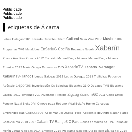
Publicidade
Publicidade
Publicidade
etiquetas de Á carta
Cultural
Música
Letras Galegas 2020
Ricardo Carvalho Calero
Neira Vilas
2006
2009
Xabarín
EnSerieG
Cociña
Programas TVG
Matalobos
Recantos
Novela
Poesía
Ana Kiro
Promos
2012
Era visto
Manuel Fraga Iribarne
Manuel Fraga Iribarne
XabarínTV
XabarinTV-Rango2
Entroido 2012
Marta Ortega
Entrevistas TVG
XabarinTV-Rango1
Letras Galegas 2012
Letras Galegas
2013
Traiñeiras
Fogos do
Deportes
Apóstolo
Investigación
Os Bolechas
Eleccións 21-O
Debates TVG
Eleccións
Zigzag diario
tvG2
Galicia_2012
TimelineTVG
Aniversario Prestige
2011
Celso Emilio
Ferreiro
Nadal
Bieito XVI
O novo papa
Roberto Vidal Bolaño
Humor
Corcoesto
Concursos
Emprendedoras
Xosé Manuel Olveira "Pico"
Accidente de Angrois
Juan Pardo
XabarinTV-Rango3
O Faro
Caso Asunta
2010
2007
Series de viaxes da TVG
Terras de
Merlín
Letras Galegas 2014
Entroido 2014
Programa Galegos
Día do libro
Día da nai
2014