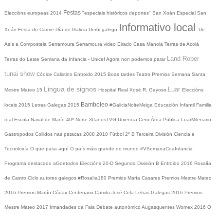
Festas
Eleccións europeas 2014
"especiais históricos deportes"
San Xoán
Especial San
Informativo local
Xoán
Festa do Carme
Día de Galicia
Derbi galego
De
Asís a Compostela
Serramoura
Serramoura video
Eirado
Casa Manola
Terras de Acolá
Land Rober
Terras do Leste
Semana da Infancia - Unicef
Agora non podemos parar
tunai show
Códice Calixtino
Entroido 2015
Boas tardes
Teatro
Premios
Semana Santa
Lingua de signos
Luar
Mestre Mateo 15
Hospital Real
Xosé R. Gayoso
Eleccións
Bamboleo
locais 2015
Letras Galegas 2015
#GaliciaNoiteMeiga
Educación Infantil
Familia
real
Escola Naval de Marín
40º Norte
30anosTVG
Urxencia Cero
Área Pública
LuarMilenario
Gastropodos
Collidos nas patacas
2008
2010
Fútbol 2ª B
Terceira División
Ciencia e
Tecnoloxía
O que pasa aquí
O país máis grande do mundo
#VSemanaCoaInfancia
Programa destacado
aGdetodos
Eleccións 20-D
Segunda División B
Entroido 2016
Rosalía
de Castro
Ciclo autores galegos
#Rosalía180
Premios María Casares
Premios Mestre Mateo
2016
Premios Martín Códax
Centenario Camilo José Cela
Letras Galegas 2016
Premios
Mestre Mateo 2017
Irmandades da Fala
Debate autonómico
Augasquentes
Womex 2016
O