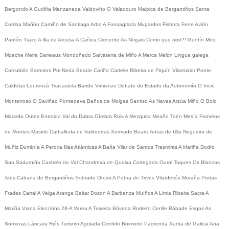
Bergondo
A Gudiña
Manzaneda
Valdoviño
O Valadouro
Malpica de Bergantiños
Santa
Comba
Mañón
Camiño de Santiago
Arbo
A Fonsagrada
Mugardos
Fisterra
Fene
Avión
Pantón
Trazo
A Illa de Arousa
A Cañiza
Crecente
As Nogais
Como que non?!
Guntín
Mos
Moeche
Meira
Sarreaus
Mondoñedo
Salvaterra de Miño
A Merca
Melón
Lingua galega
Corcubión
Barreiros
Pol
Neda
Beade
Cariño
Cartelle
Ribeira de Piquín
Vilarmaior
Ponte
Caldelas
Lourenzá
Triacastela
Bande
Vimianzo
Debate do Estado da Autonomía
O Incio
Monterroso
O Saviñao
Pontedeva
Baños de Molgas
Santiso
As Neves
Arzúa
Miño
O Bolo
Maceda
Outes
Entroido
Val do Dubra
Oímbra
Rois
A Mezquita
Meaño
Toén
Mesía
Fornelos
de Montes
Maside
Carballeda de Valdeorras
Xermade
Beariz
Antas de Ulla
Negueira de
Muñiz
Dumbría
A Peroxa
Illas Atlánticas
A Baña
Vilar de Santos
Trasmiras
A Mariña
Dodro
San Sadurniño
Castrelo do Val
Chandrexa de Queixa
Cortegada
Ourol
Toques
Os Blancos
Ares
Cabana de Bergantiños
Sobrado
Oroso
A Pobra de Trives
Vilardevós
Moraña
Portas
Frades
Carral
A Veiga
Aranga
Baltar
Dozón
A Barbanza
Muíños
A Limia
Ribeira Sacra
A
Mariña
Viana
Eleccións 28-A
Verea
A Teixeira
Bóveda
Rodeiro
Cenlle
Rábade
Esgos
As
Somozas
Láncara
Riós
Turismo
Agolada
Cerdido
Boimorto
Padrenda
Xunta de Galicia
Ana