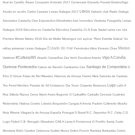
final do Camiño
Álvaro Cunqueiro
Entroido 2017
Centenario Eduardo Pondal
DestinoStgo
Libros
Axuda en acción
Carlos Casares
Letras Galegas 2017
Xabarín club
Radio Galega
Atentados Cataluña
Cine
Exposicións
Efemérides
Arte
Incendios
Viradeira
Fotografía
Letras
Galegas 2018
Eleccións en Cataluña
Eleccións Cataluña 21-D
Este Nadal canta con nós
Premios Mestre Mateo 2018
Día da Muller
Morangos con açúcar
"Reto Estrella Galicia"
As
Meteo
Estado do mar
miñas primeiras Letras Galegas
Fernández Albor
Ernesto Chao
#Cultura365
Vigo
A Coruña
Valderrei
Abadín
Camariñas
Zas
Verín
Escultura
Arteixo
Ourense
Pontevedra
Santiago de Compostela
Calvos de Randín
Cambados
Cee
O
Pino
O Grove
Palas de Rei
Ribadeo
Vilanova de Arousa
Viveiro
Meis
Salceda de Caselas
Lugo
Teo
Ferrol
Monfero
Parada de Sil
Coristanco
Oia
Touro
Cospeito
Betanzos
Lalín
A
Rúa
Silleda
Rianxo
Cervo
Marín
Ames
Begonte
O Carballiño
Carballo
Cerceda
Cualedro
Redondela
Vilaboa
Covelo
Lobeira
Boqueixón
Cangas
A Arnoia
Padrón
Culleredo
Moaña
Noia
Ribeira
Vilagarcía de Arousa
España
Portugal
O Brasil
R.C. Deportivo
R.C. Celta
C.D.
Lugo
Fútbol
C.B. Breogán
Obradoiro CAB
A Lama
A Pontenova
O Porriño
Sarria
Curtis
Mondariz
Brión
Cambre
Celanova
Guitiriz
Muros
Ordes
Punxín
Ramirás
Barbadás
Coirós