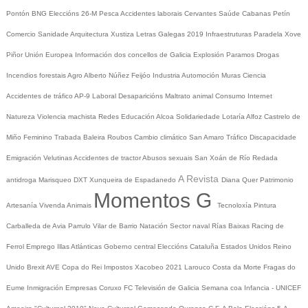
Pontón
BNG
Eleccións 26-M
Pesca
Accidentes laborais
Cervantes
Saúde
Cabanas
Petín
Comercio
Sanidade
Arquitectura
Xustiza
Letras Galegas 2019
Infraestruturas
Paradela
Xove
Piñor
Unión Europea
Información dos concellos de Galicia
Explosión Paramos
Drogas
Incendios forestais
Agro
Alberto Núñez Feijóo
Industria
Automoción
Muras
Ciencia
Accidentes de tráfico
AP-9
Laboral
Desaparicións
Maltrato animal
Consumo
Internet
Natureza
Violencia machista
Redes
Educación
Alcoa
Solidariedade
Lotaría
Alfoz
Castrelo de
Miño
Feminino
Trabada
Baleira
Roubos
Cambio climático
San Amaro
Tráfico
Discapacidade
Emigración
Velutinas
Accidentes de tractor
Abusos sexuais
San Xoán de Río
Redada
A Revista
antidroga
Marisqueo
DXT
Xunqueira de Espadanedo
Diana Quer
Patrimonio
Momentos G
Artesanía
Vivenda
Animais
Tecnoloxía
Pintura
Carballeda de Avia
Parrulo
Vilar de Barrio
Natación
Sector naval
Rías Baixas
Racing de
Ferrol
Emprego
Illas Atlánticas
Goberno central
Eleccións
Cataluña
Estados Unidos
Reino
Unido
Brexit
AVE
Copa do Rei
Impostos
Xacobeo 2021
Larouco
Costa da Morte
Fragas do
Eume
Inmigración
Empresas
Coruxo FC
Televisión de Galicia
Semana coa Infancia - UNICEF