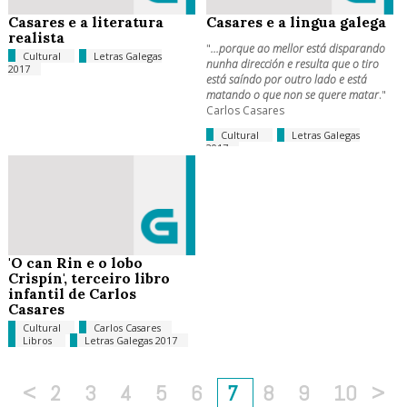
Casares e a literatura
Casares e a lingua galega
realista
"
...porque ao mellor está disparando
Cultural
Letras Galegas
nunha dirección e resulta que o tiro
2017
está saíndo por outro lado e está
matando o que non se quere matar
."
Carlos Casares
Cultural
Letras Galegas
2017
'O can Rin e o lobo
Crispín', terceiro libro
infantil de Carlos
Casares
Cultural
Carlos Casares
Libros
Letras Galegas 2017
<
2
3
4
5
6
7
8
9
10
>