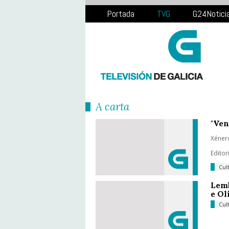
Portada
TVG
G24Notici
Á carta
"Ven
Xénero
Editor
Cul
Lemb
e Ol
Cul