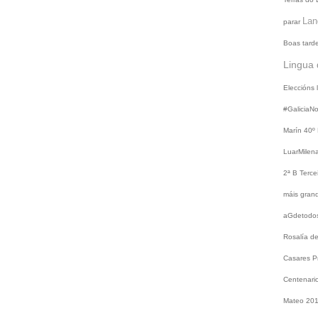
Lan
parar
Boas tard
Lingua 
Eleccións
#GaliciaN
Marín
40º
LuarMilen
2ª B
Terce
máis gra
aGdetodo
Rosalía d
Casares
P
Centenari
Mateo 20