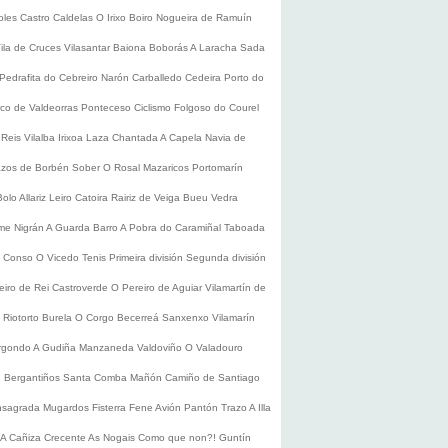
oles
Castro Caldelas
O Irixo
Boiro
Nogueira de Ramuín
ila de Cruces
Vilasantar
Baiona
Boborás
A Laracha
Sada
Pedrafita do Cebreiro
Narón
Carballedo
Cedeira
Porto do
co de Valdeorras
Ponteceso
Ciclismo
Folgoso do Courel
 Reis
Vilalba
Irixoa
Laza
Chantada
A Capela
Navia de
zos de Borbén
Sober
O Rosal
Mazaricos
Portomarín
Bolo
Allariz
Leiro
Catoira
Rairiz de Veiga
Bueu
Vedra
ume
Nigrán
A Guarda
Barro
A Pobra do Caramiñal
Taboada
de Conso
O Vicedo
Tenis
Primeira división
Segunda división
eiro de Rei
Castroverde
O Pereiro de Aguiar
Vilamartín de
s
Riotorto
Burela
O Corgo
Becerreá
Sanxenxo
Vilamarín
rgondo
A Gudiña
Manzaneda
Valdoviño
O Valadouro
e Bergantiños
Santa Comba
Mañón
Camiño de Santiago
nsagrada
Mugardos
Fisterra
Fene
Avión
Pantón
Trazo
A Illa
A Cañiza
Crecente
As Nogais
Como que non?!
Guntín