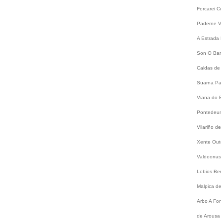
Forcarei
C
Paderne
V
A Estrada
Son
O Bar
Caldas de
Suarna
Pa
Viana do 
Pontede
Vilariño 
Xente
Out
Valdeorra
Lobios
Be
Malpica d
Arbo
A Fo
de Arousa