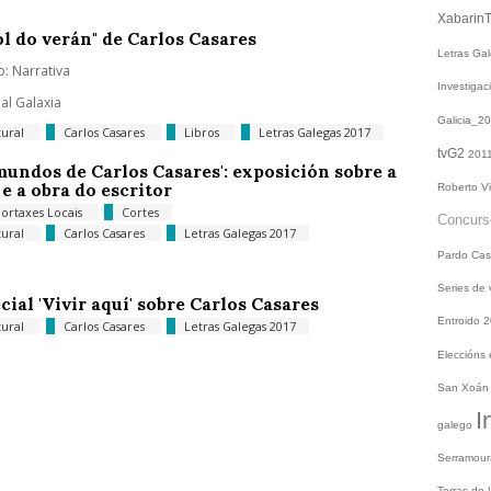
Xabarin
ol do verán" de Carlos Casares
Letras Ga
: Narrativa
Investiga
ial Galaxia
Galicia_2
tural
Carlos Casares
Libros
Letras Galegas 2017
tvG2
201
mundos de Carlos Casares': exposición sobre a
 e a obra do escritor
Roberto V
ortaxes Locais
Cortes
Concur
tural
Carlos Casares
Letras Galegas 2017
Pardo
Cas
Series de
cial 'Vivir aquí' sobre Carlos Casares
Entroido 
tural
Carlos Casares
Letras Galegas 2017
Eleccións
San Xoá
I
galego
Serramou
Terras do