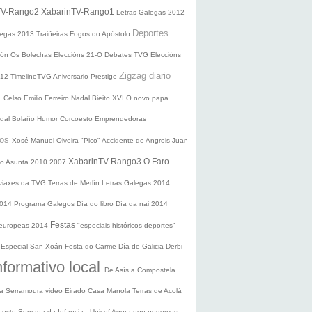
TV-Rango2
XabarinTV-Rango1
Letras Galegas 2012
Deportes
legas
2013
Traiñeiras
Fogos do Apóstolo
ción
Os Bolechas
Eleccións 21-O
Debates TVG
Eleccións
Zigzag diario
012
TimelineTVG
Aniversario Prestige
1
Celso Emilio Ferreiro
Nadal
Bieito XVI
O novo papa
idal Bolaño
Humor
Corcoesto
Emprendedoras
sos
Xosé Manuel Olveira "Pico"
Accidente de Angrois
Juan
XabarinTV-Rango3
O Faro
o Asunta
2010
2007
 viaxes da TVG
Terras de Merlín
Letras Galegas 2014
2014
Programa Galegos
Día do libro
Día da nai
2014
Festas
 europeas 2014
"especiais históricos deportes"
n
Especial San Xoán
Festa do Carme
Día de Galicia
Derbi
nformativo local
De Asís a Compostela
ra
Serramoura video
Eirado
Casa Manola
Terras de Acolá
 Leste
Semana da Infancia - Unicef
Agora non podemos