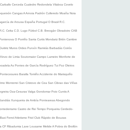
Carballo
Cerceda
Cualedro
Redondela
Vilaboa
Covelo
oqueixón
Cangas
A Arnoia
Padrón
Culleredo
Moaña
Noia
lagarcía de Arousa
España
Portugal
O Brasil
R.C.
R.C. Celta
C.D. Lugo
Fútbol
C.B. Breogán
Obradoiro CAB
Pontenova
O Porriño
Sarria
Curtis
Mondariz
Brión
Cambre
Guitiriz
Muros
Ordes
Punxín
Ramirás
Barbadás
Coirós
Xinzo de Limia
Soutomaior
Campo Lameiro
Monforte de
boadela
As Pontes de García Rodríguez
Tui
Foz
Oleiros
Pontecesures
Baralla
Tomiño
Accidente do Marisquiño
rimo
Monterrei
San Cristovo de Cea
San Cibrao das Viñas
egreira
Oza-Cesuras
Valga
Gondomar
Poio
Cuntis
A
Sandiás
Xunqueira de Ambía
Ponteareas
Abegondo
ontederramo
Castro de Rei
Tempo
Porqueira
Cerdedo-
Baxi Ferrol
Atletismo
Friol
Club Rápido de Bouzas
ra CF
Ribadumia
Laxe
Lousame
Melide
A Pobra do Brollón