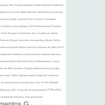
Láncara
Riós
Turismo
Agolada
Cerdido
Boimorto
Padrenda
Galicia
Ana Pontón
BNG
Eleccións 26-M
Pesca
Accidentes
ervantes
Saúde
Cabanas
Petín
Comercio
Sanidade
ura
Xustiza
Letras Galegas 2019
Infraestruturas
Paradela
r
Unión Europea
Información dos concellos de Galicia
 Paramos
Drogas
Incendios forestais
Agro
Alberto Núñez
ustria
Automoción
Muras
Ciencia
Accidentes de tráfico
AP-9
saparicións
Maltrato animal
Consumo
Internet
Natureza
 machista
Redes
Educación
Alcoa
Solidariedade
Lotaría
relo de Miño
Feminino
Trabada
Baleira
Roubos
Cambio
an Amaro
Tráfico
Discapacidade
Emigración
Velutinas
 de tractor
Abusos sexuais
San Xoán de Río
Redada
A Revista
Marisqueo
DXT
Xunqueira de Espadanedo
er
Patrimonio
Artesanía
Vivenda
Animais
mentos G