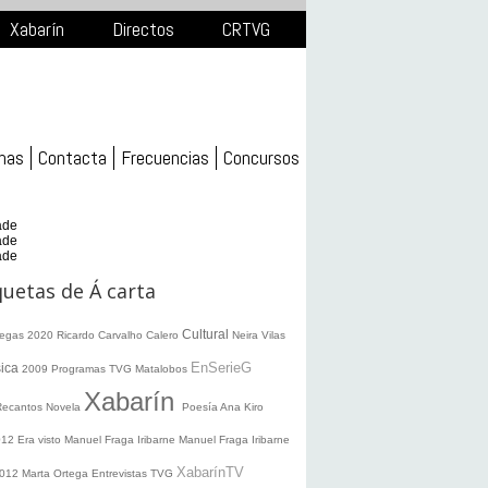
Xabarín
Directos
CRTVG
mas
Contacta
Frecuencias
Concursos
ade
ade
ade
quetas de Á carta
Cultural
legas 2020
Ricardo Carvalho Calero
Neira Vilas
EnSerieG
ica
2009
Programas TVG
Matalobos
Xabarín
Recantos
Novela
Poesía
Ana Kiro
012
Era visto
Manuel Fraga Iribarne
Manuel Fraga Iribarne
XabarínTV
2012
Marta Ortega
Entrevistas TVG