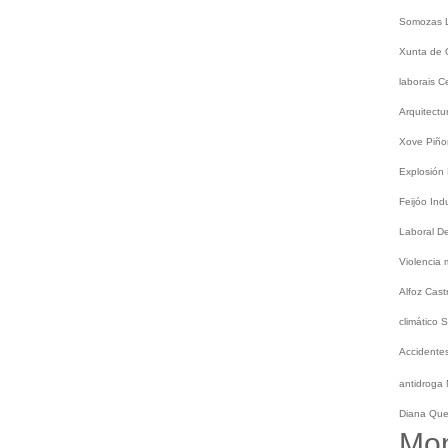
Somozas
Xunta de 
laborais
C
Arquitect
Xove
Piño
Explosión
Feijóo
Ind
Laboral
De
Violencia
Alfoz
Cast
climático
S
Accidentes
antidroga
Diana Qu
Mo