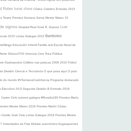
d Rober tunai show
Códice Calixtino
Entroido 2015
es
Teatro
Premios
Semana Santa
Mestre Mateo 15
de signos
Luar
Hospital Real
Xosé R. Gayoso
Bamboleo
 locais 2015
Letras Galegas 2015
oiteMeiga
Educación Infantil
Familia real
Escola Naval de
 Norte
30anosTVG
Urxencia Cero
Área Pública
ario
Gastropodos
Collidos nas patacas
2008
2010
Fútbol
ira División
Ciencia e Tecnoloxía
O que pasa aquí
O país
nde do mundo
#VSemanaCoaInfancia
Programa destacado
s
Eleccións 20-D
Segunda División B
Entroido 2016
e Castro
Ciclo autores galegos
#Rosalía180
Premios María
remios Mestre Mateo 2016
Premios Martín Códax
o Camilo José Cela
Letras Galegas 2016
Premios Mestre
17
Irmandades da Fala
Debate autonómico
Augasquentes