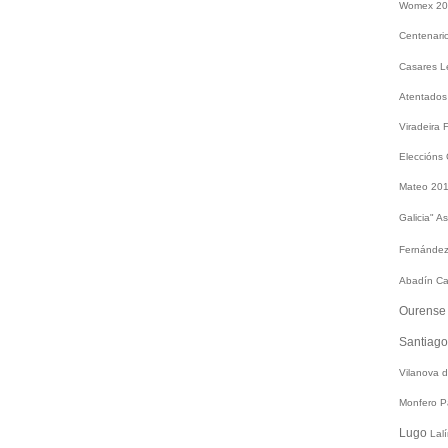
Womex 2
Centenari
Casares
L
Atentados
Viradeira
Eleccións
Mateo 20
Galicia"
As
Fernández
Abadín
Ca
Ourens
Santiag
Vilanova 
Monfero
P
Lugo
Lal