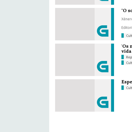
"O s
Xénero
Editor
Cul
'Os 
vida
Rep
Cul
Espe
Cul