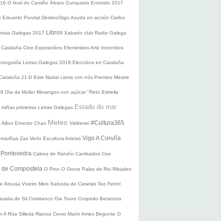
016
O final do Camiño
Álvaro Cunqueiro
Entroido 2017
o Eduardo Pondal
DestinoStgo
Axuda en acción
Carlos
Libros
etras Galegas 2017
Xabarín club
Radio Galega
 Cataluña
Cine
Exposicións
Efemérides
Arte
Incendios
Fotografía
Letras Galegas 2018
Eleccións en Cataluña
 Cataluña 21-D
Este Nadal canta con nós
Premios Mestre
18
Día da Muller
Morangos con açúcar
"Reto Estrella
Estado do mar
 miñas primeiras Letras Galegas
Meteo
#Cultura365
 Albor
Ernesto Chao
Valderrei
Vigo
A Coruña
mariñas
Zas
Verín
Escultura
Arteixo
e
Pontevedra
Calvos de Randín
Cambados
Cee
o de Compostela
O Pino
O Grove
Palas de Rei
Ribadeo
de Arousa
Viveiro
Meis
Salceda de Caselas
Teo
Ferrol
arada de Sil
Coristanco
Oia
Touro
Cospeito
Betanzos
ín
A Rúa
Silleda
Rianxo
Cervo
Marín
Ames
Begonte
O