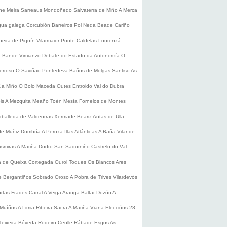
he
Meira
Sarreaus
Mondoñedo
Salvaterra de Miño
A Merca
gua galega
Corcubión
Barreiros
Pol
Neda
Beade
Cariño
beira de Piquín
Vilarmaior
Ponte Caldelas
Lourenzá
a
Bande
Vimianzo
Debate do Estado da Autonomía
O
erroso
O Saviñao
Pontedeva
Baños de Molgas
Santiso
As
úa
Miño
O Bolo
Maceda
Outes
Entroido
Val do Dubra
is
A Mezquita
Meaño
Toén
Mesía
Fornelos de Montes
rballeda de Valdeorras
Xermade
Beariz
Antas de Ulla
de Muñiz
Dumbría
A Peroxa
Illas Atlánticas
A Baña
Vilar de
asmiras
A Mariña
Dodro
San Sadurniño
Castrelo do Val
a de Queixa
Cortegada
Ourol
Toques
Os Blancos
Ares
 Bergantiños
Sobrado
Oroso
A Pobra de Trives
Vilardevós
rtas
Frades
Carral
A Veiga
Aranga
Baltar
Dozón
A
Muíños
A Limia
Ribeira Sacra
A Mariña
Viana
Eleccións 28-
Teixeira
Bóveda
Rodeiro
Cenlle
Rábade
Esgos
As