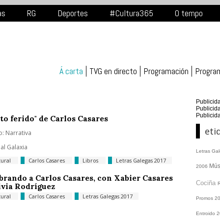
as
RG
Deportes
#Cultura365
O tempo
Á carta
TVG en directo
Programación
Progra
Publicid
Publicid
Publicid
to ferido" de Carlos Casares
eti
: Narrativa
ial Galaxia
Letras Ga
tural
Carlos Casares
Libros
Letras Galegas 2017
Mús
2006
rando a Carlos Casares, con Xabier Casares
Cociña
ivia Rodríguez
tural
Carlos Casares
Letras Galegas 2017
Promos
2
Entroido 