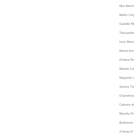
Mos
Moec
Melón
Lin
Cartelle
Ri
Triacastel
Incio
Mont
Neves
Arz
Oímbra
Ro
Maside
Ca
Negueira 
Santos
Tr
Chandrex
Cabana de
Moraña
Po
Barbanza
A
Verea
A 