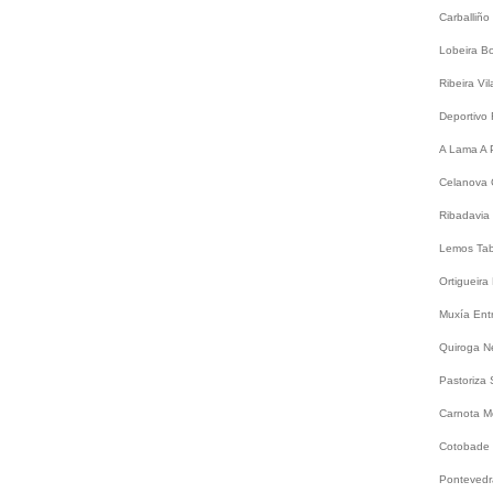
Carballiño
Lobeira
B
Ribeira
Vi
Deportivo
A Lama
A 
Celanova
Ribadavia
Lemos
Ta
Ortigueira
Muxía
Ent
Quiroga
N
Pastoriza
Carnota
M
Cotobade
Ponteved