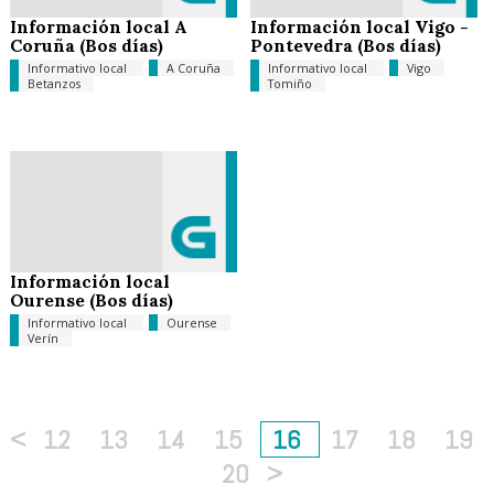
Información local A
Información local Vigo -
Coruña (Bos días)
Pontevedra (Bos días)
Informativo local
A Coruña
Informativo local
Vigo
Betanzos
Tomiño
Información local
Ourense (Bos días)
Informativo local
Ourense
Verín
<
12
13
14
15
16
17
18
19
20
>