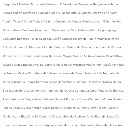
Bergondo
A Gudiña
Manzaneda
Valdoviño
O Valadouro
Malpica de Bergantiños
Santa
Comba
Mañón
Camiño de Santiago
Arbo
A Fonsagrada
Mugardos
Fisterra
Fene
Avión
Pantón
Trazo
A Illa de Arousa
A Cañiza
Crecente
As Nogais
Como que non?!
Guntín
Mos
Moeche
Meira
Sarreaus
Mondoñedo
Salvaterra de Miño
A Merca
Melón
Lingua galega
Corcubión
Barreiros
Pol
Neda
Beade
Cariño
Cartelle
Ribeira de Piquín
Vilarmaior
Ponte
Caldelas
Lourenzá
Triacastela
Bande
Vimianzo
Debate do Estado da Autonomía
O Incio
Monterroso
O Saviñao
Pontedeva
Baños de Molgas
Santiso
As Neves
Arzúa
Miño
O Bolo
Maceda
Outes
Entroido
Val do Dubra
Oímbra
Rois
A Mezquita
Meaño
Toén
Mesía
Fornelos
de Montes
Maside
Carballeda de Valdeorras
Xermade
Beariz
Antas de Ulla
Negueira de
Muñiz
Dumbría
A Peroxa
Illas Atlánticas
A Baña
Vilar de Santos
Trasmiras
A Mariña
Dodro
San Sadurniño
Castrelo do Val
Chandrexa de Queixa
Cortegada
Ourol
Toques
Os Blancos
Ares
Cabana de Bergantiños
Sobrado
Oroso
A Pobra de Trives
Vilardevós
Moraña
Portas
Frades
Carral
A Veiga
Aranga
Baltar
Dozón
A Barbanza
Muíños
A Limia
Ribeira Sacra
A
Mariña
Viana
Eleccións 28-A
Verea
A Teixeira
Bóveda
Rodeiro
Cenlle
Rábade
Esgos
As
Somozas
Láncara
Riós
Turismo
Agolada
Cerdido
Boimorto
Padrenda
Xunta de Galicia
Ana