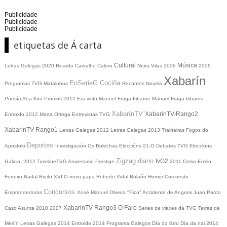
Publicidade
Publicidade
Publicidade
etiquetas de Á carta
Cultural
Música
Letras Galegas 2020
Ricardo Carvalho Calero
Neira Vilas
2006
2009
Xabarín
EnSerieG
Cociña
Programas TVG
Matalobos
Recantos
Novela
Poesía
Ana Kiro
Promos
2012
Era visto
Manuel Fraga Iribarne
Manuel Fraga Iribarne
XabarínTV
XabarinTV-Rango2
Entroido 2012
Marta Ortega
Entrevistas TVG
XabarinTV-Rango1
Letras Galegas 2012
Letras Galegas
2013
Traiñeiras
Fogos do
Deportes
Apóstolo
Investigación
Os Bolechas
Eleccións 21-O
Debates TVG
Eleccións
Zigzag diario
tvG2
Galicia_2012
TimelineTVG
Aniversario Prestige
2011
Celso Emilio
Ferreiro
Nadal
Bieito XVI
O novo papa
Roberto Vidal Bolaño
Humor
Corcoesto
Concursos
Emprendedoras
Xosé Manuel Olveira "Pico"
Accidente de Angrois
Juan Pardo
XabarinTV-Rango3
O Faro
Caso Asunta
2010
2007
Series de viaxes da TVG
Terras de
Merlín
Letras Galegas 2014
Entroido 2014
Programa Galegos
Día do libro
Día da nai
2014