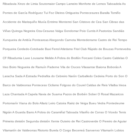
Ribadavia
Xinzo de Limia
Soutomaior
Campo Lameiro
Monforte de Lemos
Taboadela
As
Pontes de García Rodríguez
Tui
Foz
Oleiros
Ortigueira
Pontecesures
Baralla
Tomiño
Accidente do Marisquiño
Muxía
Entrimo
Monterrei
San Cristovo de Cea
San Cibrao das
Viñas
Quiroga
Negreira
Oza-Cesuras
Valga
Gondomar
Poio
Cuntis
A Pastoriza
Sandiás
Xunqueira de Ambía
Ponteareas
Abegondo
Carnota
Montederramo
Castro de Rei
Tempo
Porqueira
Cerdedo-Cotobade
Baxi Ferrol
Atletismo
Friol
Club Rápido de Bouzas
Pontevedra
CF
Ribadumia
Laxe
Lousame
Melide
A Pobra do Brollón
Forcarei
Coles
Castro Caldelas
O
Irixo
Boiro
Nogueira de Ramuín
Paderne
Vila de Cruces
Vilasantar
Baiona
Boborás
A
Laracha
Sada
A Estrada
Pedrafita do Cebreiro
Narón
Carballedo
Cedeira
Porto do Son
O
Barco de Valdeorras
Ponteceso
Ciclismo
Folgoso do Courel
Caldas de Reis
Vilalba
Irixoa
Laza
Chantada
A Capela
Navia de Suarna
Pazos de Borbén
Sober
O Rosal
Mazaricos
Portomarín
Viana do Bolo
Allariz
Leiro
Catoira
Rairiz de Veiga
Bueu
Vedra
Pontedeume
Nigrán
A Guarda
Barro
A Pobra do Caramiñal
Taboada
Vilariño de Conso
O Vicedo
Tenis
Primeira división
Segunda división
Xente
Outeiro de Rei
Castroverde
O Pereiro de Aguiar
Vilamartín de Valdeorras
Riotorto
Burela
O Corgo
Becerreá
Sanxenxo
Vilamarín
Lobios