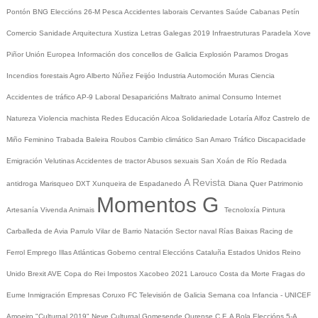
Pontón
BNG
Eleccións 26-M
Pesca
Accidentes laborais
Cervantes
Saúde
Cabanas
Petín
Comercio
Sanidade
Arquitectura
Xustiza
Letras Galegas 2019
Infraestruturas
Paradela
Xove
Piñor
Unión Europea
Información dos concellos de Galicia
Explosión Paramos
Drogas
Incendios forestais
Agro
Alberto Núñez Feijóo
Industria
Automoción
Muras
Ciencia
Accidentes de tráfico
AP-9
Laboral
Desaparicións
Maltrato animal
Consumo
Internet
Natureza
Violencia machista
Redes
Educación
Alcoa
Solidariedade
Lotaría
Alfoz
Castrelo de
Miño
Feminino
Trabada
Baleira
Roubos
Cambio climático
San Amaro
Tráfico
Discapacidade
Emigración
Velutinas
Accidentes de tractor
Abusos sexuais
San Xoán de Río
Redada
A Revista
antidroga
Marisqueo
DXT
Xunqueira de Espadanedo
Diana Quer
Patrimonio
Momentos G
Artesanía
Vivenda
Animais
Tecnoloxía
Pintura
Carballeda de Avia
Parrulo
Vilar de Barrio
Natación
Sector naval
Rías Baixas
Racing de
Ferrol
Emprego
Illas Atlánticas
Goberno central
Eleccións
Cataluña
Estados Unidos
Reino
Unido
Brexit
AVE
Copa do Rei
Impostos
Xacobeo 2021
Larouco
Costa da Morte
Fragas do
Eume
Inmigración
Empresas
Coruxo FC
Televisión de Galicia
Semana coa Infancia - UNICEF
Amoeiro
"Culturgal 2019"
Neve
Culturgal
Gomesende
Ourense C.F.
A Bola
Eleccións 5-A