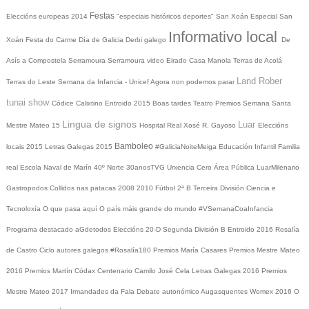
Festas
Eleccións europeas 2014
"especiais históricos deportes"
San Xoán
Especial San
Informativo local
Xoán
Festa do Carme
Día de Galicia
Derbi galego
De
Asís a Compostela
Serramoura
Serramoura video
Eirado
Casa Manola
Terras de Acolá
Land Rober
Terras do Leste
Semana da Infancia - Unicef
Agora non podemos parar
tunai show
Códice Calixtino
Entroido 2015
Boas tardes
Teatro
Premios
Semana Santa
Lingua de signos
Luar
Mestre Mateo 15
Hospital Real
Xosé R. Gayoso
Eleccións
Bamboleo
locais 2015
Letras Galegas 2015
#GaliciaNoiteMeiga
Educación Infantil
Familia
real
Escola Naval de Marín
40º Norte
30anosTVG
Urxencia Cero
Área Pública
LuarMilenario
Gastropodos
Collidos nas patacas
2008
2010
Fútbol 2ª B
Terceira División
Ciencia e
Tecnoloxía
O que pasa aquí
O país máis grande do mundo
#VSemanaCoaInfancia
Programa destacado
aGdetodos
Eleccións 20-D
Segunda División B
Entroido 2016
Rosalía
de Castro
Ciclo autores galegos
#Rosalía180
Premios María Casares
Premios Mestre Mateo
2016
Premios Martín Códax
Centenario Camilo José Cela
Letras Galegas 2016
Premios
Mestre Mateo 2017
Irmandades da Fala
Debate autonómico
Augasquentes
Womex 2016
O