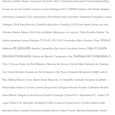
final do Camiño
Álvaro Cunqueiro
Entroido 2017
Centenario Eduardo Pondal
DestinoStgo
Libros
Axuda en acción
Carlos Casares
Letras Galegas 2017
Xabarín club
Radio Galega
Atentados Cataluña
Cine
Exposicións
Efemérides
Arte
Incendios
Viradeira
Fotografía
Letras
Galegas 2018
Eleccións en Cataluña
Eleccións Cataluña 21-D
Este Nadal canta con nós
Premios Mestre Mateo 2018
Día da Muller
Morangos con açúcar
"Reto Estrella Galicia"
As
Meteo
Estado do mar
miñas primeiras Letras Galegas
Fernández Albor
Ernesto Chao
#Cultura365
Vigo
A Coruña
Valderrei
Abadín
Camariñas
Zas
Verín
Escultura
Arteixo
Ourense
Pontevedra
Santiago de Compostela
Calvos de Randín
Cambados
Cee
O
Pino
O Grove
Palas de Rei
Ribadeo
Vilanova de Arousa
Viveiro
Meis
Salceda de Caselas
Lugo
Teo
Ferrol
Monfero
Parada de Sil
Coristanco
Oia
Touro
Cospeito
Betanzos
Lalín
A
Rúa
Silleda
Rianxo
Cervo
Marín
Ames
Begonte
O Carballiño
Carballo
Cerceda
Cualedro
Redondela
Vilaboa
Covelo
Lobeira
Boqueixón
Cangas
A Arnoia
Padrón
Culleredo
Moaña
Noia
Ribeira
Vilagarcía de Arousa
España
Portugal
O Brasil
R.C. Deportivo
R.C. Celta
C.D.
Lugo
Fútbol
C.B. Breogán
Obradoiro CAB
A Lama
A Pontenova
O Porriño
Sarria
Curtis
Mondariz
Brión
Cambre
Celanova
Guitiriz
Muros
Ordes
Punxín
Ramirás
Barbadás
Coirós