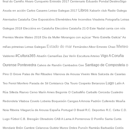
final do Camiño
Álvaro Cunqueiro
Entroido 2017
Centenario Eduardo Pondal
DestinoStgo
Libros
Axuda en acción
Carlos Casares
Letras Galegas 2017
Xabarín club
Radio Galega
Atentados Cataluña
Cine
Exposicións
Efemérides
Arte
Incendios
Viradeira
Fotografía
Letras
Galegas 2018
Eleccións en Cataluña
Eleccións Cataluña 21-D
Este Nadal canta con nós
Premios Mestre Mateo 2018
Día da Muller
Morangos con açúcar
"Reto Estrella Galicia"
As
Meteo
Estado do mar
miñas primeiras Letras Galegas
Fernández Albor
Ernesto Chao
#Cultura365
Vigo
A Coruña
Valderrei
Abadín
Camariñas
Zas
Verín
Escultura
Arteixo
Ourense
Pontevedra
Santiago de Compostela
Calvos de Randín
Cambados
Cee
O
Pino
O Grove
Palas de Rei
Ribadeo
Vilanova de Arousa
Viveiro
Meis
Salceda de Caselas
Lugo
Teo
Ferrol
Monfero
Parada de Sil
Coristanco
Oia
Touro
Cospeito
Betanzos
Lalín
A
Rúa
Silleda
Rianxo
Cervo
Marín
Ames
Begonte
O Carballiño
Carballo
Cerceda
Cualedro
Redondela
Vilaboa
Covelo
Lobeira
Boqueixón
Cangas
A Arnoia
Padrón
Culleredo
Moaña
Noia
Ribeira
Vilagarcía de Arousa
España
Portugal
O Brasil
R.C. Deportivo
R.C. Celta
C.D.
Lugo
Fútbol
C.B. Breogán
Obradoiro CAB
A Lama
A Pontenova
O Porriño
Sarria
Curtis
Mondariz
Brión
Cambre
Celanova
Guitiriz
Muros
Ordes
Punxín
Ramirás
Barbadás
Coirós