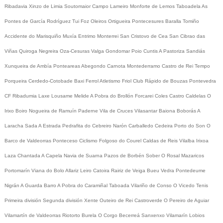
Ribadavia
Xinzo de Limia
Soutomaior
Campo Lameiro
Monforte de Lemos
Taboadela
As
Pontes de García Rodríguez
Tui
Foz
Oleiros
Ortigueira
Pontecesures
Baralla
Tomiño
Accidente do Marisquiño
Muxía
Entrimo
Monterrei
San Cristovo de Cea
San Cibrao das
Viñas
Quiroga
Negreira
Oza-Cesuras
Valga
Gondomar
Poio
Cuntis
A Pastoriza
Sandiás
Xunqueira de Ambía
Ponteareas
Abegondo
Carnota
Montederramo
Castro de Rei
Tempo
Porqueira
Cerdedo-Cotobade
Baxi Ferrol
Atletismo
Friol
Club Rápido de Bouzas
Pontevedra
CF
Ribadumia
Laxe
Lousame
Melide
A Pobra do Brollón
Forcarei
Coles
Castro Caldelas
O
Irixo
Boiro
Nogueira de Ramuín
Paderne
Vila de Cruces
Vilasantar
Baiona
Boborás
A
Laracha
Sada
A Estrada
Pedrafita do Cebreiro
Narón
Carballedo
Cedeira
Porto do Son
O
Barco de Valdeorras
Ponteceso
Ciclismo
Folgoso do Courel
Caldas de Reis
Vilalba
Irixoa
Laza
Chantada
A Capela
Navia de Suarna
Pazos de Borbén
Sober
O Rosal
Mazaricos
Portomarín
Viana do Bolo
Allariz
Leiro
Catoira
Rairiz de Veiga
Bueu
Vedra
Pontedeume
Nigrán
A Guarda
Barro
A Pobra do Caramiñal
Taboada
Vilariño de Conso
O Vicedo
Tenis
Primeira división
Segunda división
Xente
Outeiro de Rei
Castroverde
O Pereiro de Aguiar
Vilamartín de Valdeorras
Riotorto
Burela
O Corgo
Becerreá
Sanxenxo
Vilamarín
Lobios