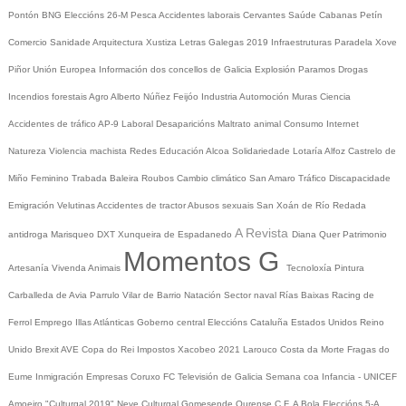
Pontón
BNG
Eleccións 26-M
Pesca
Accidentes laborais
Cervantes
Saúde
Cabanas
Petín
Comercio
Sanidade
Arquitectura
Xustiza
Letras Galegas 2019
Infraestruturas
Paradela
Xove
Piñor
Unión Europea
Información dos concellos de Galicia
Explosión Paramos
Drogas
Incendios forestais
Agro
Alberto Núñez Feijóo
Industria
Automoción
Muras
Ciencia
Accidentes de tráfico
AP-9
Laboral
Desaparicións
Maltrato animal
Consumo
Internet
Natureza
Violencia machista
Redes
Educación
Alcoa
Solidariedade
Lotaría
Alfoz
Castrelo de
Miño
Feminino
Trabada
Baleira
Roubos
Cambio climático
San Amaro
Tráfico
Discapacidade
Emigración
Velutinas
Accidentes de tractor
Abusos sexuais
San Xoán de Río
Redada
A Revista
antidroga
Marisqueo
DXT
Xunqueira de Espadanedo
Diana Quer
Patrimonio
Momentos G
Artesanía
Vivenda
Animais
Tecnoloxía
Pintura
Carballeda de Avia
Parrulo
Vilar de Barrio
Natación
Sector naval
Rías Baixas
Racing de
Ferrol
Emprego
Illas Atlánticas
Goberno central
Eleccións
Cataluña
Estados Unidos
Reino
Unido
Brexit
AVE
Copa do Rei
Impostos
Xacobeo 2021
Larouco
Costa da Morte
Fragas do
Eume
Inmigración
Empresas
Coruxo FC
Televisión de Galicia
Semana coa Infancia - UNICEF
Amoeiro
"Culturgal 2019"
Neve
Culturgal
Gomesende
Ourense C.F.
A Bola
Eleccións 5-A