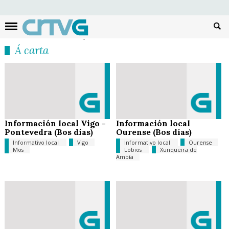
Busc
Á carta
Información local Vigo -
Información local
Pontevedra (Bos días)
Ourense (Bos días)
Informativo local
Vigo
Informativo local
Ourense
Mos
Lobios
Xunqueira de
Ambía