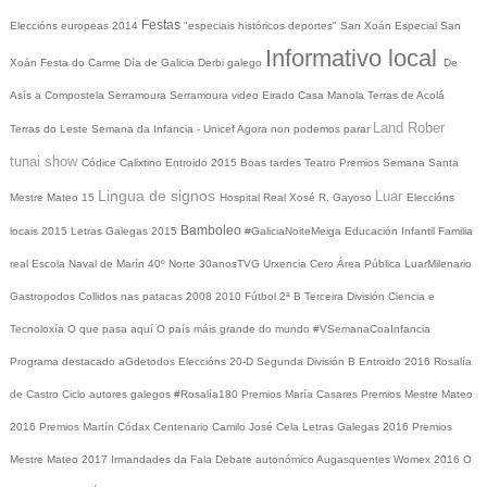
Festas
Eleccións europeas 2014
"especiais históricos deportes"
San Xoán
Especial San
Informativo local
Xoán
Festa do Carme
Día de Galicia
Derbi galego
De
Asís a Compostela
Serramoura
Serramoura video
Eirado
Casa Manola
Terras de Acolá
Land Rober
Terras do Leste
Semana da Infancia - Unicef
Agora non podemos parar
tunai show
Códice Calixtino
Entroido 2015
Boas tardes
Teatro
Premios
Semana Santa
Lingua de signos
Luar
Mestre Mateo 15
Hospital Real
Xosé R. Gayoso
Eleccións
Bamboleo
locais 2015
Letras Galegas 2015
#GaliciaNoiteMeiga
Educación Infantil
Familia
real
Escola Naval de Marín
40º Norte
30anosTVG
Urxencia Cero
Área Pública
LuarMilenario
Gastropodos
Collidos nas patacas
2008
2010
Fútbol 2ª B
Terceira División
Ciencia e
Tecnoloxía
O que pasa aquí
O país máis grande do mundo
#VSemanaCoaInfancia
Programa destacado
aGdetodos
Eleccións 20-D
Segunda División B
Entroido 2016
Rosalía
de Castro
Ciclo autores galegos
#Rosalía180
Premios María Casares
Premios Mestre Mateo
2016
Premios Martín Códax
Centenario Camilo José Cela
Letras Galegas 2016
Premios
Mestre Mateo 2017
Irmandades da Fala
Debate autonómico
Augasquentes
Womex 2016
O