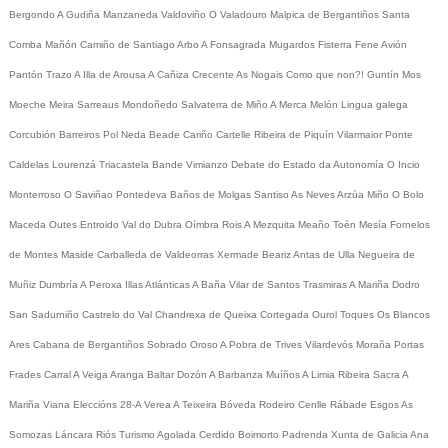
Bergondo
A Gudiña
Manzaneda
Valdoviño
O Valadouro
Malpica de Bergantiños
Santa
Comba
Mañón
Camiño de Santiago
Arbo
A Fonsagrada
Mugardos
Fisterra
Fene
Avión
Pantón
Trazo
A Illa de Arousa
A Cañiza
Crecente
As Nogais
Como que non?!
Guntín
Mos
Moeche
Meira
Sarreaus
Mondoñedo
Salvaterra de Miño
A Merca
Melón
Lingua galega
Corcubión
Barreiros
Pol
Neda
Beade
Cariño
Cartelle
Ribeira de Piquín
Vilarmaior
Ponte
Caldelas
Lourenzá
Triacastela
Bande
Vimianzo
Debate do Estado da Autonomía
O Incio
Monterroso
O Saviñao
Pontedeva
Baños de Molgas
Santiso
As Neves
Arzúa
Miño
O Bolo
Maceda
Outes
Entroido
Val do Dubra
Oímbra
Rois
A Mezquita
Meaño
Toén
Mesía
Fornelos
de Montes
Maside
Carballeda de Valdeorras
Xermade
Beariz
Antas de Ulla
Negueira de
Muñiz
Dumbría
A Peroxa
Illas Atlánticas
A Baña
Vilar de Santos
Trasmiras
A Mariña
Dodro
San Sadurniño
Castrelo do Val
Chandrexa de Queixa
Cortegada
Ourol
Toques
Os Blancos
Ares
Cabana de Bergantiños
Sobrado
Oroso
A Pobra de Trives
Vilardevós
Moraña
Portas
Frades
Carral
A Veiga
Aranga
Baltar
Dozón
A Barbanza
Muíños
A Limia
Ribeira Sacra
A
Mariña
Viana
Eleccións 28-A
Verea
A Teixeira
Bóveda
Rodeiro
Cenlle
Rábade
Esgos
As
Somozas
Láncara
Riós
Turismo
Agolada
Cerdido
Boimorto
Padrenda
Xunta de Galicia
Ana