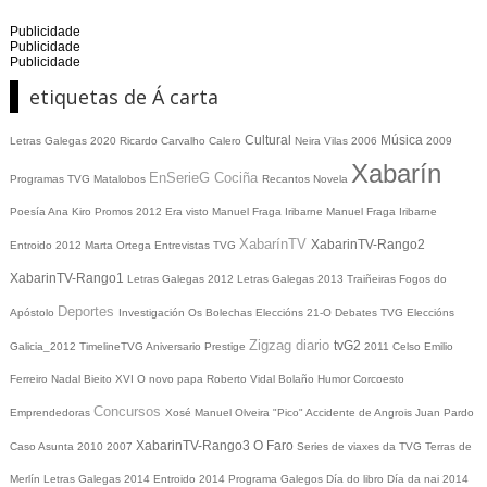
Publicidade
Publicidade
Publicidade
etiquetas de Á carta
Cultural
Música
Letras Galegas 2020
Ricardo Carvalho Calero
Neira Vilas
2006
2009
Xabarín
EnSerieG
Cociña
Programas TVG
Matalobos
Recantos
Novela
Poesía
Ana Kiro
Promos
2012
Era visto
Manuel Fraga Iribarne
Manuel Fraga Iribarne
XabarínTV
XabarinTV-Rango2
Entroido 2012
Marta Ortega
Entrevistas TVG
XabarinTV-Rango1
Letras Galegas 2012
Letras Galegas
2013
Traiñeiras
Fogos do
Deportes
Apóstolo
Investigación
Os Bolechas
Eleccións 21-O
Debates TVG
Eleccións
Zigzag diario
tvG2
Galicia_2012
TimelineTVG
Aniversario Prestige
2011
Celso Emilio
Ferreiro
Nadal
Bieito XVI
O novo papa
Roberto Vidal Bolaño
Humor
Corcoesto
Concursos
Emprendedoras
Xosé Manuel Olveira "Pico"
Accidente de Angrois
Juan Pardo
XabarinTV-Rango3
O Faro
Caso Asunta
2010
2007
Series de viaxes da TVG
Terras de
Merlín
Letras Galegas 2014
Entroido 2014
Programa Galegos
Día do libro
Día da nai
2014