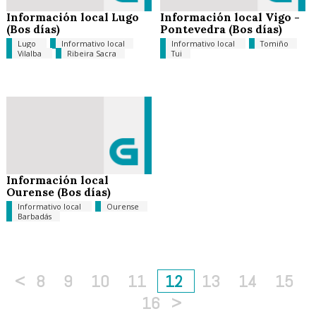
Información local Lugo
Información local Vigo -
(Bos días)
Pontevedra (Bos días)
Lugo
Informativo local
Informativo local
Tomiño
Vilalba
Ribeira Sacra
Tui
Información local
Ourense (Bos días)
Informativo local
Ourense
Barbadás
<
8
9
10
11
12
13
14
15
16
>