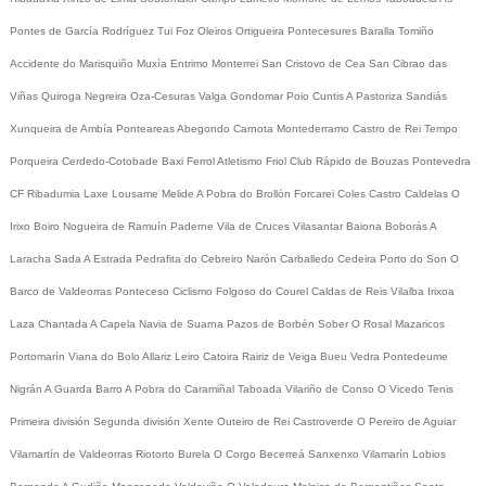
Pontes de García Rodríguez
Tui
Foz
Oleiros
Ortigueira
Pontecesures
Baralla
Tomiño
Accidente do Marisquiño
Muxía
Entrimo
Monterrei
San Cristovo de Cea
San Cibrao das
Viñas
Quiroga
Negreira
Oza-Cesuras
Valga
Gondomar
Poio
Cuntis
A Pastoriza
Sandiás
Xunqueira de Ambía
Ponteareas
Abegondo
Carnota
Montederramo
Castro de Rei
Tempo
Porqueira
Cerdedo-Cotobade
Baxi Ferrol
Atletismo
Friol
Club Rápido de Bouzas
Pontevedra
CF
Ribadumia
Laxe
Lousame
Melide
A Pobra do Brollón
Forcarei
Coles
Castro Caldelas
O
Irixo
Boiro
Nogueira de Ramuín
Paderne
Vila de Cruces
Vilasantar
Baiona
Boborás
A
Laracha
Sada
A Estrada
Pedrafita do Cebreiro
Narón
Carballedo
Cedeira
Porto do Son
O
Barco de Valdeorras
Ponteceso
Ciclismo
Folgoso do Courel
Caldas de Reis
Vilalba
Irixoa
Laza
Chantada
A Capela
Navia de Suarna
Pazos de Borbén
Sober
O Rosal
Mazaricos
Portomarín
Viana do Bolo
Allariz
Leiro
Catoira
Rairiz de Veiga
Bueu
Vedra
Pontedeume
Nigrán
A Guarda
Barro
A Pobra do Caramiñal
Taboada
Vilariño de Conso
O Vicedo
Tenis
Primeira división
Segunda división
Xente
Outeiro de Rei
Castroverde
O Pereiro de Aguiar
Vilamartín de Valdeorras
Riotorto
Burela
O Corgo
Becerreá
Sanxenxo
Vilamarín
Lobios