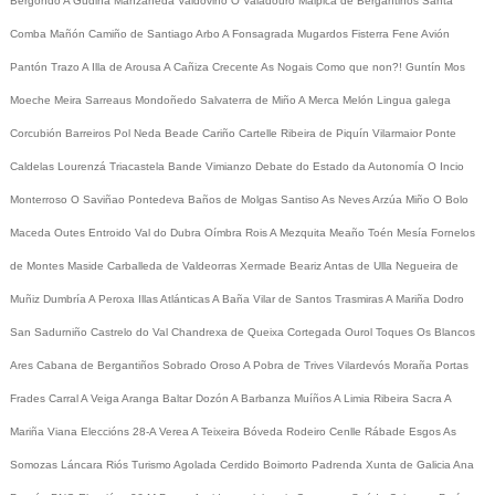
Bergondo
A Gudiña
Manzaneda
Valdoviño
O Valadouro
Malpica de Bergantiños
Santa
Comba
Mañón
Camiño de Santiago
Arbo
A Fonsagrada
Mugardos
Fisterra
Fene
Avión
Pantón
Trazo
A Illa de Arousa
A Cañiza
Crecente
As Nogais
Como que non?!
Guntín
Mos
Moeche
Meira
Sarreaus
Mondoñedo
Salvaterra de Miño
A Merca
Melón
Lingua galega
Corcubión
Barreiros
Pol
Neda
Beade
Cariño
Cartelle
Ribeira de Piquín
Vilarmaior
Ponte
Caldelas
Lourenzá
Triacastela
Bande
Vimianzo
Debate do Estado da Autonomía
O Incio
Monterroso
O Saviñao
Pontedeva
Baños de Molgas
Santiso
As Neves
Arzúa
Miño
O Bolo
Maceda
Outes
Entroido
Val do Dubra
Oímbra
Rois
A Mezquita
Meaño
Toén
Mesía
Fornelos
de Montes
Maside
Carballeda de Valdeorras
Xermade
Beariz
Antas de Ulla
Negueira de
Muñiz
Dumbría
A Peroxa
Illas Atlánticas
A Baña
Vilar de Santos
Trasmiras
A Mariña
Dodro
San Sadurniño
Castrelo do Val
Chandrexa de Queixa
Cortegada
Ourol
Toques
Os Blancos
Ares
Cabana de Bergantiños
Sobrado
Oroso
A Pobra de Trives
Vilardevós
Moraña
Portas
Frades
Carral
A Veiga
Aranga
Baltar
Dozón
A Barbanza
Muíños
A Limia
Ribeira Sacra
A
Mariña
Viana
Eleccións 28-A
Verea
A Teixeira
Bóveda
Rodeiro
Cenlle
Rábade
Esgos
As
Somozas
Láncara
Riós
Turismo
Agolada
Cerdido
Boimorto
Padrenda
Xunta de Galicia
Ana