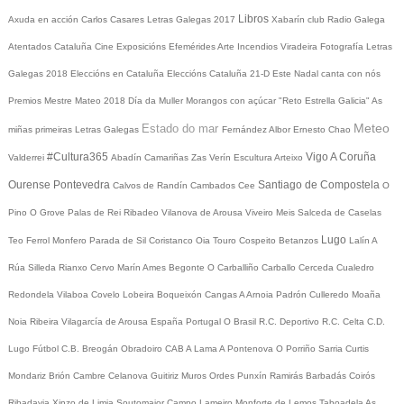
Libros
Axuda en acción
Carlos Casares
Letras Galegas 2017
Xabarín club
Radio Galega
Atentados Cataluña
Cine
Exposicións
Efemérides
Arte
Incendios
Viradeira
Fotografía
Letras
Galegas 2018
Eleccións en Cataluña
Eleccións Cataluña 21-D
Este Nadal canta con nós
Premios Mestre Mateo 2018
Día da Muller
Morangos con açúcar
"Reto Estrella Galicia"
As
Meteo
Estado do mar
miñas primeiras Letras Galegas
Fernández Albor
Ernesto Chao
#Cultura365
Vigo
A Coruña
Valderrei
Abadín
Camariñas
Zas
Verín
Escultura
Arteixo
Ourense
Pontevedra
Santiago de Compostela
Calvos de Randín
Cambados
Cee
O
Pino
O Grove
Palas de Rei
Ribadeo
Vilanova de Arousa
Viveiro
Meis
Salceda de Caselas
Lugo
Teo
Ferrol
Monfero
Parada de Sil
Coristanco
Oia
Touro
Cospeito
Betanzos
Lalín
A
Rúa
Silleda
Rianxo
Cervo
Marín
Ames
Begonte
O Carballiño
Carballo
Cerceda
Cualedro
Redondela
Vilaboa
Covelo
Lobeira
Boqueixón
Cangas
A Arnoia
Padrón
Culleredo
Moaña
Noia
Ribeira
Vilagarcía de Arousa
España
Portugal
O Brasil
R.C. Deportivo
R.C. Celta
C.D.
Lugo
Fútbol
C.B. Breogán
Obradoiro CAB
A Lama
A Pontenova
O Porriño
Sarria
Curtis
Mondariz
Brión
Cambre
Celanova
Guitiriz
Muros
Ordes
Punxín
Ramirás
Barbadás
Coirós
Ribadavia
Xinzo de Limia
Soutomaior
Campo Lameiro
Monforte de Lemos
Taboadela
As