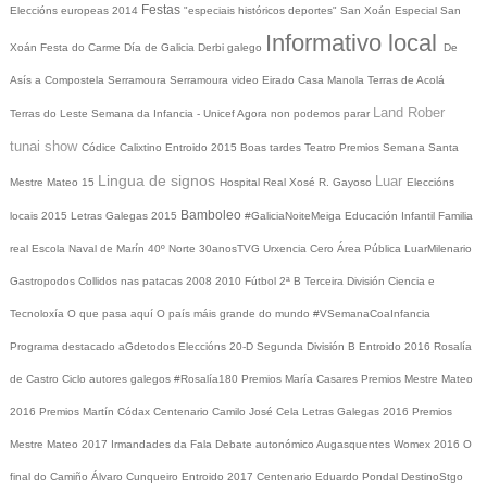
Festas
Eleccións europeas 2014
"especiais históricos deportes"
San Xoán
Especial San
Informativo local
Xoán
Festa do Carme
Día de Galicia
Derbi galego
De
Asís a Compostela
Serramoura
Serramoura video
Eirado
Casa Manola
Terras de Acolá
Land Rober
Terras do Leste
Semana da Infancia - Unicef
Agora non podemos parar
tunai show
Códice Calixtino
Entroido 2015
Boas tardes
Teatro
Premios
Semana Santa
Lingua de signos
Luar
Mestre Mateo 15
Hospital Real
Xosé R. Gayoso
Eleccións
Bamboleo
locais 2015
Letras Galegas 2015
#GaliciaNoiteMeiga
Educación Infantil
Familia
real
Escola Naval de Marín
40º Norte
30anosTVG
Urxencia Cero
Área Pública
LuarMilenario
Gastropodos
Collidos nas patacas
2008
2010
Fútbol 2ª B
Terceira División
Ciencia e
Tecnoloxía
O que pasa aquí
O país máis grande do mundo
#VSemanaCoaInfancia
Programa destacado
aGdetodos
Eleccións 20-D
Segunda División B
Entroido 2016
Rosalía
de Castro
Ciclo autores galegos
#Rosalía180
Premios María Casares
Premios Mestre Mateo
2016
Premios Martín Códax
Centenario Camilo José Cela
Letras Galegas 2016
Premios
Mestre Mateo 2017
Irmandades da Fala
Debate autonómico
Augasquentes
Womex 2016
O
final do Camiño
Álvaro Cunqueiro
Entroido 2017
Centenario Eduardo Pondal
DestinoStgo