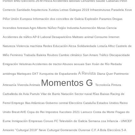
Pontón
BNG
Eleccións 26-M
Pesca
Accidentes laborais
Cervantes
Saúde
Cabanas
Petín
Comercio
Sanidade
Arquitectura
Xustiza
Letras Galegas 2019
Infraestruturas
Paradela
Xove
Piñor
Unión Europea
Información dos concellos de Galicia
Explosión Paramos
Drogas
Incendios forestais
Agro
Alberto Núñez Feijóo
Industria
Automoción
Muras
Ciencia
Accidentes de tráfico
AP-9
Laboral
Desaparicións
Maltrato animal
Consumo
Internet
Natureza
Violencia machista
Redes
Educación
Alcoa
Solidariedade
Lotaría
Alfoz
Castrelo de
Miño
Feminino
Trabada
Baleira
Roubos
Cambio climático
San Amaro
Tráfico
Discapacidade
Emigración
Velutinas
Accidentes de tractor
Abusos sexuais
San Xoán de Río
Redada
A Revista
antidroga
Marisqueo
DXT
Xunqueira de Espadanedo
Diana Quer
Patrimonio
Momentos G
Artesanía
Vivenda
Animais
Tecnoloxía
Pintura
Carballeda de Avia
Parrulo
Vilar de Barrio
Natación
Sector naval
Rías Baixas
Racing de
Ferrol
Emprego
Illas Atlánticas
Goberno central
Eleccións
Cataluña
Estados Unidos
Reino
Unido
Brexit
AVE
Copa do Rei
Impostos
Xacobeo 2021
Larouco
Costa da Morte
Fragas do
Eume
Inmigración
Empresas
Coruxo FC
Televisión de Galicia
Semana coa Infancia - UNICEF
Amoeiro
"Culturgal 2019"
Neve
Culturgal
Gomesende
Ourense C.F.
A Bola
Eleccións 5-A