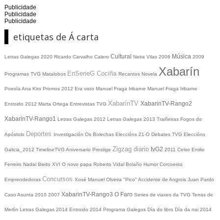
Publicidade
Publicidade
Publicidade
etiquetas de Á carta
Cultural
Música
Letras Galegas 2020
Ricardo Carvalho Calero
Neira Vilas
2006
2009
Xabarín
EnSerieG
Cociña
Programas TVG
Matalobos
Recantos
Novela
Poesía
Ana Kiro
Promos
2012
Era visto
Manuel Fraga Iribarne
Manuel Fraga Iribarne
XabarínTV
XabarinTV-Rango2
Entroido 2012
Marta Ortega
Entrevistas TVG
XabarinTV-Rango1
Letras Galegas 2012
Letras Galegas
2013
Traiñeiras
Fogos do
Deportes
Apóstolo
Investigación
Os Bolechas
Eleccións 21-O
Debates TVG
Eleccións
Zigzag diario
tvG2
Galicia_2012
TimelineTVG
Aniversario Prestige
2011
Celso Emilio
Ferreiro
Nadal
Bieito XVI
O novo papa
Roberto Vidal Bolaño
Humor
Corcoesto
Concursos
Emprendedoras
Xosé Manuel Olveira "Pico"
Accidente de Angrois
Juan Pardo
XabarinTV-Rango3
O Faro
Caso Asunta
2010
2007
Series de viaxes da TVG
Terras de
Merlín
Letras Galegas 2014
Entroido 2014
Programa Galegos
Día do libro
Día da nai
2014