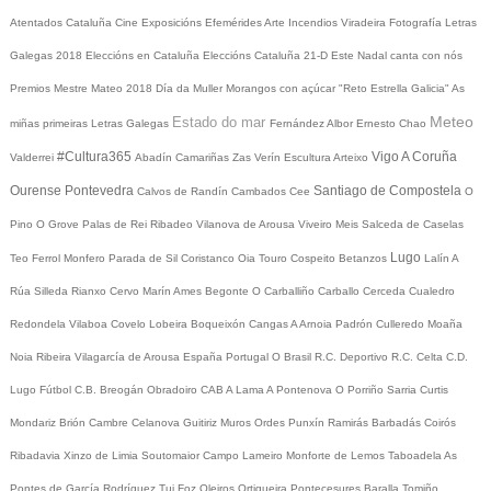
Atentados Cataluña
Cine
Exposicións
Efemérides
Arte
Incendios
Viradeira
Fotografía
Letras
Galegas 2018
Eleccións en Cataluña
Eleccións Cataluña 21-D
Este Nadal canta con nós
Premios Mestre Mateo 2018
Día da Muller
Morangos con açúcar
"Reto Estrella Galicia"
As
Meteo
Estado do mar
miñas primeiras Letras Galegas
Fernández Albor
Ernesto Chao
#Cultura365
Vigo
A Coruña
Valderrei
Abadín
Camariñas
Zas
Verín
Escultura
Arteixo
Ourense
Pontevedra
Santiago de Compostela
Calvos de Randín
Cambados
Cee
O
Pino
O Grove
Palas de Rei
Ribadeo
Vilanova de Arousa
Viveiro
Meis
Salceda de Caselas
Lugo
Teo
Ferrol
Monfero
Parada de Sil
Coristanco
Oia
Touro
Cospeito
Betanzos
Lalín
A
Rúa
Silleda
Rianxo
Cervo
Marín
Ames
Begonte
O Carballiño
Carballo
Cerceda
Cualedro
Redondela
Vilaboa
Covelo
Lobeira
Boqueixón
Cangas
A Arnoia
Padrón
Culleredo
Moaña
Noia
Ribeira
Vilagarcía de Arousa
España
Portugal
O Brasil
R.C. Deportivo
R.C. Celta
C.D.
Lugo
Fútbol
C.B. Breogán
Obradoiro CAB
A Lama
A Pontenova
O Porriño
Sarria
Curtis
Mondariz
Brión
Cambre
Celanova
Guitiriz
Muros
Ordes
Punxín
Ramirás
Barbadás
Coirós
Ribadavia
Xinzo de Limia
Soutomaior
Campo Lameiro
Monforte de Lemos
Taboadela
As
Pontes de García Rodríguez
Tui
Foz
Oleiros
Ortigueira
Pontecesures
Baralla
Tomiño