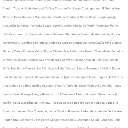
Pantón
Trazo
A Illa de Arousa
A Cañiza
Crecente
As Nogais
Como que non?!
Guntín
Mos
Moeche
Meira
Sarreaus
Mondoñedo
Salvaterra de Miño
A Merca
Melón
Lingua galega
Corcubión
Barreiros
Pol
Neda
Beade
Cariño
Cartelle
Ribeira de Piquín
Vilarmaior
Ponte
Caldelas
Lourenzá
Triacastela
Bande
Vimianzo
Debate do Estado da Autonomía
O Incio
Monterroso
O Saviñao
Pontedeva
Baños de Molgas
Santiso
As Neves
Arzúa
Miño
O Bolo
Maceda
Outes
Entroido
Val do Dubra
Oímbra
Rois
A Mezquita
Meaño
Toén
Mesía
Fornelos
de Montes
Maside
Carballeda de Valdeorras
Xermade
Beariz
Antas de Ulla
Negueira de
Muñiz
Dumbría
A Peroxa
Illas Atlánticas
A Baña
Vilar de Santos
Trasmiras
A Mariña
Dodro
San Sadurniño
Castrelo do Val
Chandrexa de Queixa
Cortegada
Ourol
Toques
Os Blancos
Ares
Cabana de Bergantiños
Sobrado
Oroso
A Pobra de Trives
Vilardevós
Moraña
Portas
Frades
Carral
A Veiga
Aranga
Baltar
Dozón
A Barbanza
Muíños
A Limia
Ribeira Sacra
A
Mariña
Viana
Eleccións 28-A
Verea
A Teixeira
Bóveda
Rodeiro
Cenlle
Rábade
Esgos
As
Somozas
Láncara
Riós
Turismo
Agolada
Cerdido
Boimorto
Padrenda
Xunta de Galicia
Ana
Pontón
BNG
Eleccións 26-M
Pesca
Accidentes laborais
Cervantes
Saúde
Cabanas
Petín