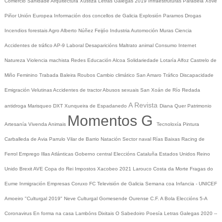
Comercio
Sanidade
Arquitectura
Xustiza
Letras Galegas 2019
Infraestruturas
Paradela
Xove
Piñor
Unión Europea
Información dos concellos de Galicia
Explosión Paramos
Drogas
Incendios forestais
Agro
Alberto Núñez Feijóo
Industria
Automoción
Muras
Ciencia
Accidentes de tráfico
AP-9
Laboral
Desaparicións
Maltrato animal
Consumo
Internet
Natureza
Violencia machista
Redes
Educación
Alcoa
Solidariedade
Lotaría
Alfoz
Castrelo de
Miño
Feminino
Trabada
Baleira
Roubos
Cambio climático
San Amaro
Tráfico
Discapacidade
Emigración
Velutinas
Accidentes de tractor
Abusos sexuais
San Xoán de Río
Redada
A Revista
antidroga
Marisqueo
DXT
Xunqueira de Espadanedo
Diana Quer
Patrimonio
Momentos G
Artesanía
Vivenda
Animais
Tecnoloxía
Pintura
Carballeda de Avia
Parrulo
Vilar de Barrio
Natación
Sector naval
Rías Baixas
Racing de
Ferrol
Emprego
Illas Atlánticas
Goberno central
Eleccións
Cataluña
Estados Unidos
Reino
Unido
Brexit
AVE
Copa do Rei
Impostos
Xacobeo 2021
Larouco
Costa da Morte
Fragas do
Eume
Inmigración
Empresas
Coruxo FC
Televisión de Galicia
Semana coa Infancia - UNICEF
Amoeiro
"Culturgal 2019"
Neve
Culturgal
Gomesende
Ourense C.F.
A Bola
Eleccións 5-A
Coronavirus
En forma na casa
Lambóns Dixitais
O Sabedoiro
Poesía Letras Galegas 2020
--