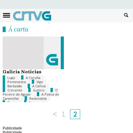
Busc
Á carta
Galicia Noticias
Lugo
A Coruña
Pontevedra
Vigo
Barbadás
A Cañiza
Crecente
Guitiriz
O
Pereiro de Aguiar
A Pobra do
Caramiñal
Redondela
Rianxo
Sanxenxo
<
1
2
Publicidade
Publicidade