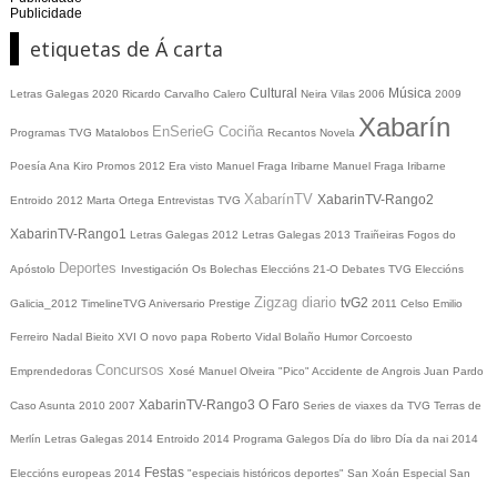
Publicidade
etiquetas de Á carta
Cultural
Música
Letras Galegas 2020
Ricardo Carvalho Calero
Neira Vilas
2006
2009
Xabarín
EnSerieG
Cociña
Programas TVG
Matalobos
Recantos
Novela
Poesía
Ana Kiro
Promos
2012
Era visto
Manuel Fraga Iribarne
Manuel Fraga Iribarne
XabarínTV
XabarinTV-Rango2
Entroido 2012
Marta Ortega
Entrevistas TVG
XabarinTV-Rango1
Letras Galegas 2012
Letras Galegas
2013
Traiñeiras
Fogos do
Deportes
Apóstolo
Investigación
Os Bolechas
Eleccións 21-O
Debates TVG
Eleccións
Zigzag diario
tvG2
Galicia_2012
TimelineTVG
Aniversario Prestige
2011
Celso Emilio
Ferreiro
Nadal
Bieito XVI
O novo papa
Roberto Vidal Bolaño
Humor
Corcoesto
Concursos
Emprendedoras
Xosé Manuel Olveira "Pico"
Accidente de Angrois
Juan Pardo
XabarinTV-Rango3
O Faro
Caso Asunta
2010
2007
Series de viaxes da TVG
Terras de
Merlín
Letras Galegas 2014
Entroido 2014
Programa Galegos
Día do libro
Día da nai
2014
Festas
Eleccións europeas 2014
"especiais históricos deportes"
San Xoán
Especial San