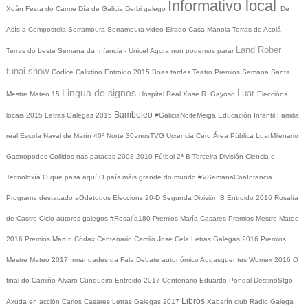
Informativo local
Xoán
Festa do Carme
Día de Galicia
Derbi galego
De
Asís a Compostela
Serramoura
Serramoura video
Eirado
Casa Manola
Terras de Acolá
Land Rober
Terras do Leste
Semana da Infancia - Unicef
Agora non podemos parar
tunai show
Códice Calixtino
Entroido 2015
Boas tardes
Teatro
Premios
Semana Santa
Lingua de signos
Luar
Mestre Mateo 15
Hospital Real
Xosé R. Gayoso
Eleccións
Bamboleo
locais 2015
Letras Galegas 2015
#GaliciaNoiteMeiga
Educación Infantil
Familia
real
Escola Naval de Marín
40º Norte
30anosTVG
Urxencia Cero
Área Pública
LuarMilenario
Gastropodos
Collidos nas patacas
2008
2010
Fútbol 2ª B
Terceira División
Ciencia e
Tecnoloxía
O que pasa aquí
O país máis grande do mundo
#VSemanaCoaInfancia
Programa destacado
aGdetodos
Eleccións 20-D
Segunda División B
Entroido 2016
Rosalía
de Castro
Ciclo autores galegos
#Rosalía180
Premios María Casares
Premios Mestre Mateo
2016
Premios Martín Códax
Centenario Camilo José Cela
Letras Galegas 2016
Premios
Mestre Mateo 2017
Irmandades da Fala
Debate autonómico
Augasquentes
Womex 2016
O
final do Camiño
Álvaro Cunqueiro
Entroido 2017
Centenario Eduardo Pondal
DestinoStgo
Libros
Axuda en acción
Carlos Casares
Letras Galegas 2017
Xabarín club
Radio Galega