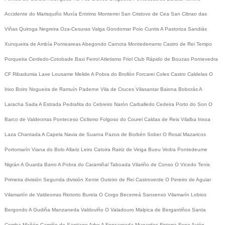
Accidente do Marisquiño
Muxía
Entrimo
Monterrei
San Cristovo de Cea
San Cibrao das
Viñas
Quiroga
Negreira
Oza-Cesuras
Valga
Gondomar
Poio
Cuntis
A Pastoriza
Sandiás
Xunqueira de Ambía
Ponteareas
Abegondo
Carnota
Montederramo
Castro de Rei
Tempo
Porqueira
Cerdedo-Cotobade
Baxi Ferrol
Atletismo
Friol
Club Rápido de Bouzas
Pontevedra
CF
Ribadumia
Laxe
Lousame
Melide
A Pobra do Brollón
Forcarei
Coles
Castro Caldelas
O
Irixo
Boiro
Nogueira de Ramuín
Paderne
Vila de Cruces
Vilasantar
Baiona
Boborás
A
Laracha
Sada
A Estrada
Pedrafita do Cebreiro
Narón
Carballedo
Cedeira
Porto do Son
O
Barco de Valdeorras
Ponteceso
Ciclismo
Folgoso do Courel
Caldas de Reis
Vilalba
Irixoa
Laza
Chantada
A Capela
Navia de Suarna
Pazos de Borbén
Sober
O Rosal
Mazaricos
Portomarín
Viana do Bolo
Allariz
Leiro
Catoira
Rairiz de Veiga
Bueu
Vedra
Pontedeume
Nigrán
A Guarda
Barro
A Pobra do Caramiñal
Taboada
Vilariño de Conso
O Vicedo
Tenis
Primeira división
Segunda división
Xente
Outeiro de Rei
Castroverde
O Pereiro de Aguiar
Vilamartín de Valdeorras
Riotorto
Burela
O Corgo
Becerreá
Sanxenxo
Vilamarín
Lobios
Bergondo
A Gudiña
Manzaneda
Valdoviño
O Valadouro
Malpica de Bergantiños
Santa
Comba
Mañón
Camiño de Santiago
Arbo
A Fonsagrada
Mugardos
Fisterra
Fene
Avión