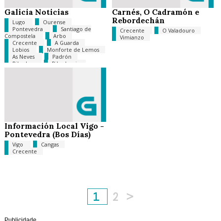
Galicia Noticias
Carnés, O Cadramón e
Rebordechán
Lugo
Ourense
Pontevedra
Santiago de
Crecente
O Valadouro
Compostela
Arbo
Vimianzo
Crecente
A Guarda
Lobios
Monforte de Lemos
As Neves
Padrón
Ribadeo
Ribadumia
Salvaterra de Miño
Tui
España
Portugal
Información Local Vigo -
Pontevedra (Bos Días)
Vigo
Cangas
Crecente
1
2
>
Publicidade