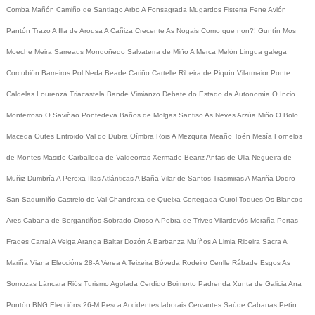
Comba
Mañón
Camiño de Santiago
Arbo
A Fonsagrada
Mugardos
Fisterra
Fene
Avión
Pantón
Trazo
A Illa de Arousa
A Cañiza
Crecente
As Nogais
Como que non?!
Guntín
Mos
Moeche
Meira
Sarreaus
Mondoñedo
Salvaterra de Miño
A Merca
Melón
Lingua galega
Corcubión
Barreiros
Pol
Neda
Beade
Cariño
Cartelle
Ribeira de Piquín
Vilarmaior
Ponte
Caldelas
Lourenzá
Triacastela
Bande
Vimianzo
Debate do Estado da Autonomía
O Incio
Monterroso
O Saviñao
Pontedeva
Baños de Molgas
Santiso
As Neves
Arzúa
Miño
O Bolo
Maceda
Outes
Entroido
Val do Dubra
Oímbra
Rois
A Mezquita
Meaño
Toén
Mesía
Fornelos
de Montes
Maside
Carballeda de Valdeorras
Xermade
Beariz
Antas de Ulla
Negueira de
Muñiz
Dumbría
A Peroxa
Illas Atlánticas
A Baña
Vilar de Santos
Trasmiras
A Mariña
Dodro
San Sadurniño
Castrelo do Val
Chandrexa de Queixa
Cortegada
Ourol
Toques
Os Blancos
Ares
Cabana de Bergantiños
Sobrado
Oroso
A Pobra de Trives
Vilardevós
Moraña
Portas
Frades
Carral
A Veiga
Aranga
Baltar
Dozón
A Barbanza
Muíños
A Limia
Ribeira Sacra
A
Mariña
Viana
Eleccións 28-A
Verea
A Teixeira
Bóveda
Rodeiro
Cenlle
Rábade
Esgos
As
Somozas
Láncara
Riós
Turismo
Agolada
Cerdido
Boimorto
Padrenda
Xunta de Galicia
Ana
Pontón
BNG
Eleccións 26-M
Pesca
Accidentes laborais
Cervantes
Saúde
Cabanas
Petín