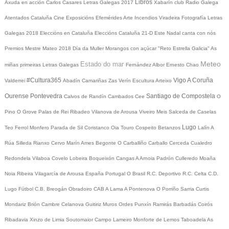
Libros
Axuda en acción
Carlos Casares
Letras Galegas 2017
Xabarín club
Radio Galega
Atentados Cataluña
Cine
Exposicións
Efemérides
Arte
Incendios
Viradeira
Fotografía
Letras
Galegas 2018
Eleccións en Cataluña
Eleccións Cataluña 21-D
Este Nadal canta con nós
Premios Mestre Mateo 2018
Día da Muller
Morangos con açúcar
"Reto Estrella Galicia"
As
Meteo
Estado do mar
miñas primeiras Letras Galegas
Fernández Albor
Ernesto Chao
#Cultura365
Vigo
A Coruña
Valderrei
Abadín
Camariñas
Zas
Verín
Escultura
Arteixo
Ourense
Pontevedra
Santiago de Compostela
Calvos de Randín
Cambados
Cee
O
Pino
O Grove
Palas de Rei
Ribadeo
Vilanova de Arousa
Viveiro
Meis
Salceda de Caselas
Lugo
Teo
Ferrol
Monfero
Parada de Sil
Coristanco
Oia
Touro
Cospeito
Betanzos
Lalín
A
Rúa
Silleda
Rianxo
Cervo
Marín
Ames
Begonte
O Carballiño
Carballo
Cerceda
Cualedro
Redondela
Vilaboa
Covelo
Lobeira
Boqueixón
Cangas
A Arnoia
Padrón
Culleredo
Moaña
Noia
Ribeira
Vilagarcía de Arousa
España
Portugal
O Brasil
R.C. Deportivo
R.C. Celta
C.D.
Lugo
Fútbol
C.B. Breogán
Obradoiro CAB
A Lama
A Pontenova
O Porriño
Sarria
Curtis
Mondariz
Brión
Cambre
Celanova
Guitiriz
Muros
Ordes
Punxín
Ramirás
Barbadás
Coirós
Ribadavia
Xinzo de Limia
Soutomaior
Campo Lameiro
Monforte de Lemos
Taboadela
As