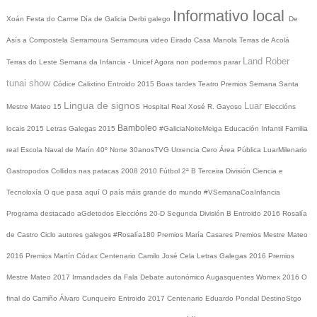
Informativo local
Xoán
Festa do Carme
Día de Galicia
Derbi galego
De
Asís a Compostela
Serramoura
Serramoura video
Eirado
Casa Manola
Terras de Acolá
Land Rober
Terras do Leste
Semana da Infancia - Unicef
Agora non podemos parar
tunai show
Códice Calixtino
Entroido 2015
Boas tardes
Teatro
Premios
Semana Santa
Lingua de signos
Luar
Mestre Mateo 15
Hospital Real
Xosé R. Gayoso
Eleccións
Bamboleo
locais 2015
Letras Galegas 2015
#GaliciaNoiteMeiga
Educación Infantil
Familia
real
Escola Naval de Marín
40º Norte
30anosTVG
Urxencia Cero
Área Pública
LuarMilenario
Gastropodos
Collidos nas patacas
2008
2010
Fútbol 2ª B
Terceira División
Ciencia e
Tecnoloxía
O que pasa aquí
O país máis grande do mundo
#VSemanaCoaInfancia
Programa destacado
aGdetodos
Eleccións 20-D
Segunda División B
Entroido 2016
Rosalía
de Castro
Ciclo autores galegos
#Rosalía180
Premios María Casares
Premios Mestre Mateo
2016
Premios Martín Códax
Centenario Camilo José Cela
Letras Galegas 2016
Premios
Mestre Mateo 2017
Irmandades da Fala
Debate autonómico
Augasquentes
Womex 2016
O
final do Camiño
Álvaro Cunqueiro
Entroido 2017
Centenario Eduardo Pondal
DestinoStgo