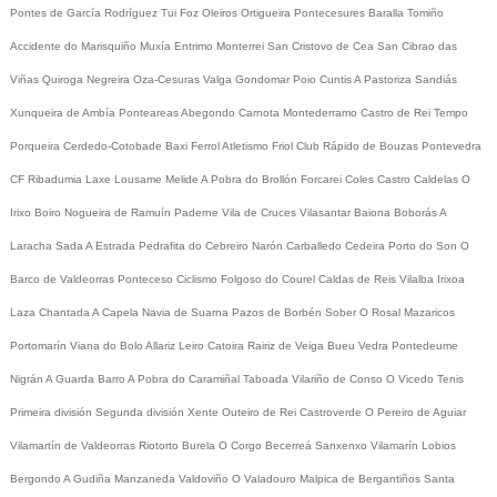
Pontes de García Rodríguez
Tui
Foz
Oleiros
Ortigueira
Pontecesures
Baralla
Tomiño
Accidente do Marisquiño
Muxía
Entrimo
Monterrei
San Cristovo de Cea
San Cibrao das
Viñas
Quiroga
Negreira
Oza-Cesuras
Valga
Gondomar
Poio
Cuntis
A Pastoriza
Sandiás
Xunqueira de Ambía
Ponteareas
Abegondo
Carnota
Montederramo
Castro de Rei
Tempo
Porqueira
Cerdedo-Cotobade
Baxi Ferrol
Atletismo
Friol
Club Rápido de Bouzas
Pontevedra
CF
Ribadumia
Laxe
Lousame
Melide
A Pobra do Brollón
Forcarei
Coles
Castro Caldelas
O
Irixo
Boiro
Nogueira de Ramuín
Paderne
Vila de Cruces
Vilasantar
Baiona
Boborás
A
Laracha
Sada
A Estrada
Pedrafita do Cebreiro
Narón
Carballedo
Cedeira
Porto do Son
O
Barco de Valdeorras
Ponteceso
Ciclismo
Folgoso do Courel
Caldas de Reis
Vilalba
Irixoa
Laza
Chantada
A Capela
Navia de Suarna
Pazos de Borbén
Sober
O Rosal
Mazaricos
Portomarín
Viana do Bolo
Allariz
Leiro
Catoira
Rairiz de Veiga
Bueu
Vedra
Pontedeume
Nigrán
A Guarda
Barro
A Pobra do Caramiñal
Taboada
Vilariño de Conso
O Vicedo
Tenis
Primeira división
Segunda división
Xente
Outeiro de Rei
Castroverde
O Pereiro de Aguiar
Vilamartín de Valdeorras
Riotorto
Burela
O Corgo
Becerreá
Sanxenxo
Vilamarín
Lobios
Bergondo
A Gudiña
Manzaneda
Valdoviño
O Valadouro
Malpica de Bergantiños
Santa