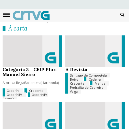
Busc
Á carta
Categoría 3 - CEIP Plur.
A Revista
Manuel Sieiro
Santiago de Compostela
Boiro
Cedeira
A bruxa Regañadentes (Harmonía)
Crecente
Melide
Pedrafita do Cebreiro
Xabarín
Crecente
Valga
XabarínTV
XabarinTV-
Rango2