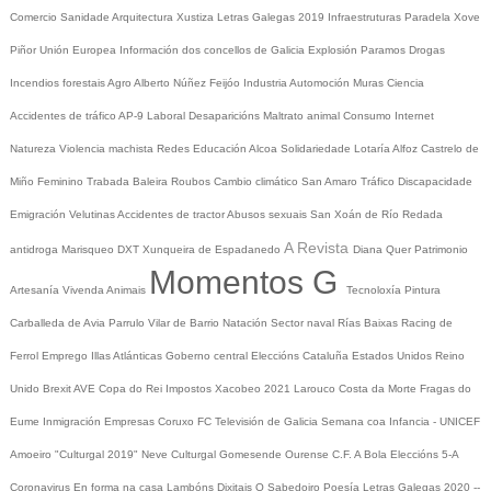
Comercio
Sanidade
Arquitectura
Xustiza
Letras Galegas 2019
Infraestruturas
Paradela
Xove
Piñor
Unión Europea
Información dos concellos de Galicia
Explosión Paramos
Drogas
Incendios forestais
Agro
Alberto Núñez Feijóo
Industria
Automoción
Muras
Ciencia
Accidentes de tráfico
AP-9
Laboral
Desaparicións
Maltrato animal
Consumo
Internet
Natureza
Violencia machista
Redes
Educación
Alcoa
Solidariedade
Lotaría
Alfoz
Castrelo de
Miño
Feminino
Trabada
Baleira
Roubos
Cambio climático
San Amaro
Tráfico
Discapacidade
Emigración
Velutinas
Accidentes de tractor
Abusos sexuais
San Xoán de Río
Redada
A Revista
antidroga
Marisqueo
DXT
Xunqueira de Espadanedo
Diana Quer
Patrimonio
Momentos G
Artesanía
Vivenda
Animais
Tecnoloxía
Pintura
Carballeda de Avia
Parrulo
Vilar de Barrio
Natación
Sector naval
Rías Baixas
Racing de
Ferrol
Emprego
Illas Atlánticas
Goberno central
Eleccións
Cataluña
Estados Unidos
Reino
Unido
Brexit
AVE
Copa do Rei
Impostos
Xacobeo 2021
Larouco
Costa da Morte
Fragas do
Eume
Inmigración
Empresas
Coruxo FC
Televisión de Galicia
Semana coa Infancia - UNICEF
Amoeiro
"Culturgal 2019"
Neve
Culturgal
Gomesende
Ourense C.F.
A Bola
Eleccións 5-A
Coronavirus
En forma na casa
Lambóns Dixitais
O Sabedoiro
Poesía Letras Galegas 2020
--