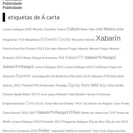
Publicidade
Publicidade
etiquetas de Á carta
Cultural
Música
Letras Galegas 2020
Ricardo Carvalho Calero
Neira Vilas
2006
2009
Xabarín
EnSerieG
Cociña
Programas TVG
Matalobos
Recantos
Novela
Poesía
Ana Kiro
Promos
2012
Era visto
Manuel Fraga Iribarne
Manuel Fraga Iribarne
XabarínTV
XabarinTV-Rango2
Entroido 2012
Marta Ortega
Entrevistas TVG
XabarinTV-Rango1
Letras Galegas 2012
Letras Galegas
2013
Traiñeiras
Fogos do
Deportes
Apóstolo
Investigación
Os Bolechas
Eleccións 21-O
Debates TVG
Eleccións
Zigzag diario
tvG2
Galicia_2012
TimelineTVG
Aniversario Prestige
2011
Celso Emilio
Ferreiro
Nadal
Bieito XVI
O novo papa
Roberto Vidal Bolaño
Humor
Corcoesto
Concursos
Emprendedoras
Xosé Manuel Olveira "Pico"
Accidente de Angrois
Juan Pardo
XabarinTV-Rango3
O Faro
Caso Asunta
2010
2007
Series de viaxes da TVG
Terras de
Merlín
Letras Galegas 2014
Entroido 2014
Programa Galegos
Día do libro
Día da nai
2014
Festas
Eleccións europeas 2014
"especiais históricos deportes"
San Xoán
Especial San