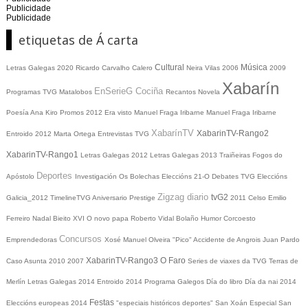
Publicidade
Publicidade
etiquetas de Á carta
Cultural
Música
Letras Galegas 2020
Ricardo Carvalho Calero
Neira Vilas
2006
2009
Xabarín
EnSerieG
Cociña
Programas TVG
Matalobos
Recantos
Novela
Poesía
Ana Kiro
Promos
2012
Era visto
Manuel Fraga Iribarne
Manuel Fraga Iribarne
XabarínTV
XabarinTV-Rango2
Entroido 2012
Marta Ortega
Entrevistas TVG
XabarinTV-Rango1
Letras Galegas 2012
Letras Galegas
2013
Traiñeiras
Fogos do
Deportes
Apóstolo
Investigación
Os Bolechas
Eleccións 21-O
Debates TVG
Eleccións
Zigzag diario
tvG2
Galicia_2012
TimelineTVG
Aniversario Prestige
2011
Celso Emilio
Ferreiro
Nadal
Bieito XVI
O novo papa
Roberto Vidal Bolaño
Humor
Corcoesto
Concursos
Emprendedoras
Xosé Manuel Olveira "Pico"
Accidente de Angrois
Juan Pardo
XabarinTV-Rango3
O Faro
Caso Asunta
2010
2007
Series de viaxes da TVG
Terras de
Merlín
Letras Galegas 2014
Entroido 2014
Programa Galegos
Día do libro
Día da nai
2014
Festas
Eleccións europeas 2014
"especiais históricos deportes"
San Xoán
Especial San