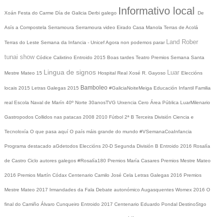
Informativo local
Xoán
Festa do Carme
Día de Galicia
Derbi galego
De
Asís a Compostela
Serramoura
Serramoura video
Eirado
Casa Manola
Terras de Acolá
Land Rober
Terras do Leste
Semana da Infancia - Unicef
Agora non podemos parar
tunai show
Códice Calixtino
Entroido 2015
Boas tardes
Teatro
Premios
Semana Santa
Lingua de signos
Luar
Mestre Mateo 15
Hospital Real
Xosé R. Gayoso
Eleccións
Bamboleo
locais 2015
Letras Galegas 2015
#GaliciaNoiteMeiga
Educación Infantil
Familia
real
Escola Naval de Marín
40º Norte
30anosTVG
Urxencia Cero
Área Pública
LuarMilenario
Gastropodos
Collidos nas patacas
2008
2010
Fútbol 2ª B
Terceira División
Ciencia e
Tecnoloxía
O que pasa aquí
O país máis grande do mundo
#VSemanaCoaInfancia
Programa destacado
aGdetodos
Eleccións 20-D
Segunda División B
Entroido 2016
Rosalía
de Castro
Ciclo autores galegos
#Rosalía180
Premios María Casares
Premios Mestre Mateo
2016
Premios Martín Códax
Centenario Camilo José Cela
Letras Galegas 2016
Premios
Mestre Mateo 2017
Irmandades da Fala
Debate autonómico
Augasquentes
Womex 2016
O
final do Camiño
Álvaro Cunqueiro
Entroido 2017
Centenario Eduardo Pondal
DestinoStgo