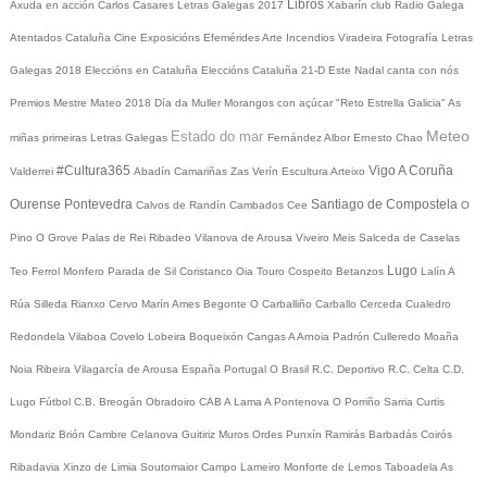
Libros
Axuda en acción
Carlos Casares
Letras Galegas 2017
Xabarín club
Radio Galega
Atentados Cataluña
Cine
Exposicións
Efemérides
Arte
Incendios
Viradeira
Fotografía
Letras
Galegas 2018
Eleccións en Cataluña
Eleccións Cataluña 21-D
Este Nadal canta con nós
Premios Mestre Mateo 2018
Día da Muller
Morangos con açúcar
"Reto Estrella Galicia"
As
Meteo
Estado do mar
miñas primeiras Letras Galegas
Fernández Albor
Ernesto Chao
#Cultura365
Vigo
A Coruña
Valderrei
Abadín
Camariñas
Zas
Verín
Escultura
Arteixo
Ourense
Pontevedra
Santiago de Compostela
Calvos de Randín
Cambados
Cee
O
Pino
O Grove
Palas de Rei
Ribadeo
Vilanova de Arousa
Viveiro
Meis
Salceda de Caselas
Lugo
Teo
Ferrol
Monfero
Parada de Sil
Coristanco
Oia
Touro
Cospeito
Betanzos
Lalín
A
Rúa
Silleda
Rianxo
Cervo
Marín
Ames
Begonte
O Carballiño
Carballo
Cerceda
Cualedro
Redondela
Vilaboa
Covelo
Lobeira
Boqueixón
Cangas
A Arnoia
Padrón
Culleredo
Moaña
Noia
Ribeira
Vilagarcía de Arousa
España
Portugal
O Brasil
R.C. Deportivo
R.C. Celta
C.D.
Lugo
Fútbol
C.B. Breogán
Obradoiro CAB
A Lama
A Pontenova
O Porriño
Sarria
Curtis
Mondariz
Brión
Cambre
Celanova
Guitiriz
Muros
Ordes
Punxín
Ramirás
Barbadás
Coirós
Ribadavia
Xinzo de Limia
Soutomaior
Campo Lameiro
Monforte de Lemos
Taboadela
As