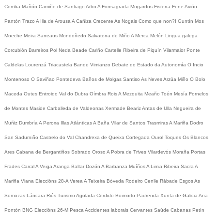
Comba
Mañón
Camiño de Santiago
Arbo
A Fonsagrada
Mugardos
Fisterra
Fene
Avión
Pantón
Trazo
A Illa de Arousa
A Cañiza
Crecente
As Nogais
Como que non?!
Guntín
Mos
Moeche
Meira
Sarreaus
Mondoñedo
Salvaterra de Miño
A Merca
Melón
Lingua galega
Corcubión
Barreiros
Pol
Neda
Beade
Cariño
Cartelle
Ribeira de Piquín
Vilarmaior
Ponte
Caldelas
Lourenzá
Triacastela
Bande
Vimianzo
Debate do Estado da Autonomía
O Incio
Monterroso
O Saviñao
Pontedeva
Baños de Molgas
Santiso
As Neves
Arzúa
Miño
O Bolo
Maceda
Outes
Entroido
Val do Dubra
Oímbra
Rois
A Mezquita
Meaño
Toén
Mesía
Fornelos
de Montes
Maside
Carballeda de Valdeorras
Xermade
Beariz
Antas de Ulla
Negueira de
Muñiz
Dumbría
A Peroxa
Illas Atlánticas
A Baña
Vilar de Santos
Trasmiras
A Mariña
Dodro
San Sadurniño
Castrelo do Val
Chandrexa de Queixa
Cortegada
Ourol
Toques
Os Blancos
Ares
Cabana de Bergantiños
Sobrado
Oroso
A Pobra de Trives
Vilardevós
Moraña
Portas
Frades
Carral
A Veiga
Aranga
Baltar
Dozón
A Barbanza
Muíños
A Limia
Ribeira Sacra
A
Mariña
Viana
Eleccións 28-A
Verea
A Teixeira
Bóveda
Rodeiro
Cenlle
Rábade
Esgos
As
Somozas
Láncara
Riós
Turismo
Agolada
Cerdido
Boimorto
Padrenda
Xunta de Galicia
Ana
Pontón
BNG
Eleccións 26-M
Pesca
Accidentes laborais
Cervantes
Saúde
Cabanas
Petín