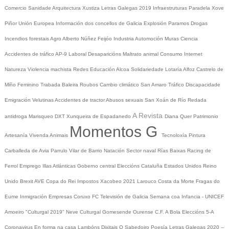
Comercio
Sanidade
Arquitectura
Xustiza
Letras Galegas 2019
Infraestruturas
Paradela
Xove
Piñor
Unión Europea
Información dos concellos de Galicia
Explosión Paramos
Drogas
Incendios forestais
Agro
Alberto Núñez Feijóo
Industria
Automoción
Muras
Ciencia
Accidentes de tráfico
AP-9
Laboral
Desaparicións
Maltrato animal
Consumo
Internet
Natureza
Violencia machista
Redes
Educación
Alcoa
Solidariedade
Lotaría
Alfoz
Castrelo de
Miño
Feminino
Trabada
Baleira
Roubos
Cambio climático
San Amaro
Tráfico
Discapacidade
Emigración
Velutinas
Accidentes de tractor
Abusos sexuais
San Xoán de Río
Redada
A Revista
antidroga
Marisqueo
DXT
Xunqueira de Espadanedo
Diana Quer
Patrimonio
Momentos G
Artesanía
Vivenda
Animais
Tecnoloxía
Pintura
Carballeda de Avia
Parrulo
Vilar de Barrio
Natación
Sector naval
Rías Baixas
Racing de
Ferrol
Emprego
Illas Atlánticas
Goberno central
Eleccións
Cataluña
Estados Unidos
Reino
Unido
Brexit
AVE
Copa do Rei
Impostos
Xacobeo 2021
Larouco
Costa da Morte
Fragas do
Eume
Inmigración
Empresas
Coruxo FC
Televisión de Galicia
Semana coa Infancia - UNICEF
Amoeiro
"Culturgal 2019"
Neve
Culturgal
Gomesende
Ourense C.F.
A Bola
Eleccións 5-A
Coronavirus
En forma na casa
Lambóns Dixitais
O Sabedoiro
Poesía Letras Galegas 2020
--