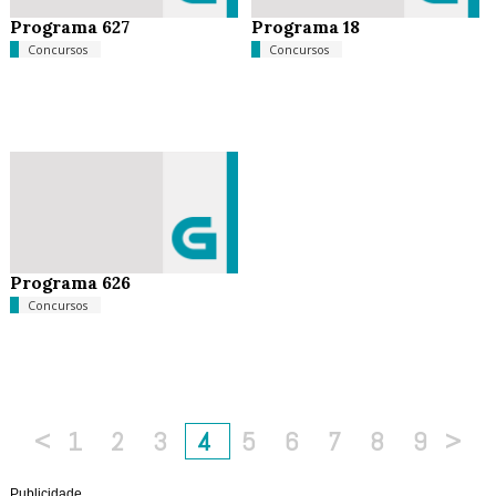
Programa 627
Programa 18
Concursos
Concursos
Programa 626
Concursos
<
1
2
3
4
5
6
7
8
9
>
Publicidade