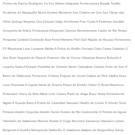
Pontes de García Rodríguez
Tui
Foz
Oleiros
Ortigueira
Pontecesures
Baralla
Tomiño
Accidente do Marisquiño
Muxía
Entrimo
Monterrei
San Cristovo de Cea
San Cibrao das
Viñas
Quiroga
Negreira
Oza-Cesuras
Valga
Gondomar
Poio
Cuntis
A Pastoriza
Sandiás
Xunqueira de Ambía
Ponteareas
Abegondo
Carnota
Montederramo
Castro de Rei
Tempo
Porqueira
Cerdedo-Cotobade
Baxi Ferrol
Atletismo
Friol
Club Rápido de Bouzas
Pontevedra
CF
Ribadumia
Laxe
Lousame
Melide
A Pobra do Brollón
Forcarei
Coles
Castro Caldelas
O
Irixo
Boiro
Nogueira de Ramuín
Paderne
Vila de Cruces
Vilasantar
Baiona
Boborás
A
Laracha
Sada
A Estrada
Pedrafita do Cebreiro
Narón
Carballedo
Cedeira
Porto do Son
O
Barco de Valdeorras
Ponteceso
Ciclismo
Folgoso do Courel
Caldas de Reis
Vilalba
Irixoa
Laza
Chantada
A Capela
Navia de Suarna
Pazos de Borbén
Sober
O Rosal
Mazaricos
Portomarín
Viana do Bolo
Allariz
Leiro
Catoira
Rairiz de Veiga
Bueu
Vedra
Pontedeume
Nigrán
A Guarda
Barro
A Pobra do Caramiñal
Taboada
Vilariño de Conso
O Vicedo
Tenis
Primeira división
Segunda división
Xente
Outeiro de Rei
Castroverde
O Pereiro de Aguiar
Vilamartín de Valdeorras
Riotorto
Burela
O Corgo
Becerreá
Sanxenxo
Vilamarín
Lobios
Bergondo
A Gudiña
Manzaneda
Valdoviño
O Valadouro
Malpica de Bergantiños
Santa