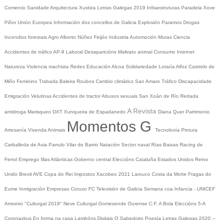
Comercio
Sanidade
Arquitectura
Xustiza
Letras Galegas 2019
Infraestruturas
Paradela
Xove
Piñor
Unión Europea
Información dos concellos de Galicia
Explosión Paramos
Drogas
Incendios forestais
Agro
Alberto Núñez Feijóo
Industria
Automoción
Muras
Ciencia
Accidentes de tráfico
AP-9
Laboral
Desaparicións
Maltrato animal
Consumo
Internet
Natureza
Violencia machista
Redes
Educación
Alcoa
Solidariedade
Lotaría
Alfoz
Castrelo de
Miño
Feminino
Trabada
Baleira
Roubos
Cambio climático
San Amaro
Tráfico
Discapacidade
Emigración
Velutinas
Accidentes de tractor
Abusos sexuais
San Xoán de Río
Redada
A Revista
antidroga
Marisqueo
DXT
Xunqueira de Espadanedo
Diana Quer
Patrimonio
Momentos G
Artesanía
Vivenda
Animais
Tecnoloxía
Pintura
Carballeda de Avia
Parrulo
Vilar de Barrio
Natación
Sector naval
Rías Baixas
Racing de
Ferrol
Emprego
Illas Atlánticas
Goberno central
Eleccións
Cataluña
Estados Unidos
Reino
Unido
Brexit
AVE
Copa do Rei
Impostos
Xacobeo 2021
Larouco
Costa da Morte
Fragas do
Eume
Inmigración
Empresas
Coruxo FC
Televisión de Galicia
Semana coa Infancia - UNICEF
Amoeiro
"Culturgal 2019"
Neve
Culturgal
Gomesende
Ourense C.F.
A Bola
Eleccións 5-A
Coronavirus
En forma na casa
Lambóns Dixitais
O Sabedoiro
Poesía Letras Galegas 2020
--