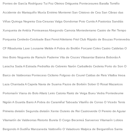
Pontes de García Rodríguez
Tui
Foz
Oleiros
Ortigueira
Pontecesures
Baralla
Tomiño
Accidente do Marisquiño
Muxía
Entrimo
Monterrei
San Cristovo de Cea
San Cibrao das
Viñas
Quiroga
Negreira
Oza-Cesuras
Valga
Gondomar
Poio
Cuntis
A Pastoriza
Sandiás
Xunqueira de Ambía
Ponteareas
Abegondo
Carnota
Montederramo
Castro de Rei
Tempo
Porqueira
Cerdedo-Cotobade
Baxi Ferrol
Atletismo
Friol
Club Rápido de Bouzas
Pontevedra
CF
Ribadumia
Laxe
Lousame
Melide
A Pobra do Brollón
Forcarei
Coles
Castro Caldelas
O
Irixo
Boiro
Nogueira de Ramuín
Paderne
Vila de Cruces
Vilasantar
Baiona
Boborás
A
Laracha
Sada
A Estrada
Pedrafita do Cebreiro
Narón
Carballedo
Cedeira
Porto do Son
O
Barco de Valdeorras
Ponteceso
Ciclismo
Folgoso do Courel
Caldas de Reis
Vilalba
Irixoa
Laza
Chantada
A Capela
Navia de Suarna
Pazos de Borbén
Sober
O Rosal
Mazaricos
Portomarín
Viana do Bolo
Allariz
Leiro
Catoira
Rairiz de Veiga
Bueu
Vedra
Pontedeume
Nigrán
A Guarda
Barro
A Pobra do Caramiñal
Taboada
Vilariño de Conso
O Vicedo
Tenis
Primeira división
Segunda división
Xente
Outeiro de Rei
Castroverde
O Pereiro de Aguiar
Vilamartín de Valdeorras
Riotorto
Burela
O Corgo
Becerreá
Sanxenxo
Vilamarín
Lobios
Bergondo
A Gudiña
Manzaneda
Valdoviño
O Valadouro
Malpica de Bergantiños
Santa