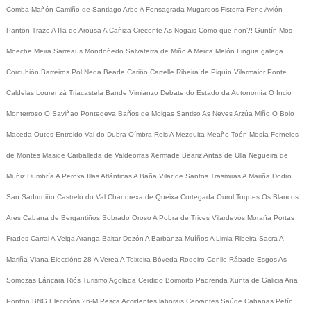
Comba
Mañón
Camiño de Santiago
Arbo
A Fonsagrada
Mugardos
Fisterra
Fene
Avión
Pantón
Trazo
A Illa de Arousa
A Cañiza
Crecente
As Nogais
Como que non?!
Guntín
Mos
Moeche
Meira
Sarreaus
Mondoñedo
Salvaterra de Miño
A Merca
Melón
Lingua galega
Corcubión
Barreiros
Pol
Neda
Beade
Cariño
Cartelle
Ribeira de Piquín
Vilarmaior
Ponte
Caldelas
Lourenzá
Triacastela
Bande
Vimianzo
Debate do Estado da Autonomía
O Incio
Monterroso
O Saviñao
Pontedeva
Baños de Molgas
Santiso
As Neves
Arzúa
Miño
O Bolo
Maceda
Outes
Entroido
Val do Dubra
Oímbra
Rois
A Mezquita
Meaño
Toén
Mesía
Fornelos
de Montes
Maside
Carballeda de Valdeorras
Xermade
Beariz
Antas de Ulla
Negueira de
Muñiz
Dumbría
A Peroxa
Illas Atlánticas
A Baña
Vilar de Santos
Trasmiras
A Mariña
Dodro
San Sadurniño
Castrelo do Val
Chandrexa de Queixa
Cortegada
Ourol
Toques
Os Blancos
Ares
Cabana de Bergantiños
Sobrado
Oroso
A Pobra de Trives
Vilardevós
Moraña
Portas
Frades
Carral
A Veiga
Aranga
Baltar
Dozón
A Barbanza
Muíños
A Limia
Ribeira Sacra
A
Mariña
Viana
Eleccións 28-A
Verea
A Teixeira
Bóveda
Rodeiro
Cenlle
Rábade
Esgos
As
Somozas
Láncara
Riós
Turismo
Agolada
Cerdido
Boimorto
Padrenda
Xunta de Galicia
Ana
Pontón
BNG
Eleccións 26-M
Pesca
Accidentes laborais
Cervantes
Saúde
Cabanas
Petín