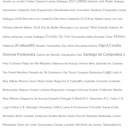
Libros
Axuda en acción
Carlos Casares
Letras Galegas 2017
Xabarín club
Radio Galega
Atentados Cataluña
Cine
Exposicións
Efemérides
Arte
Incendios
Viradeira
Fotografía
Letras
Galegas 2018
Eleccións en Cataluña
Eleccións Cataluña 21-D
Este Nadal canta con nós
Premios Mestre Mateo 2018
Día da Muller
Morangos con açúcar
"Reto Estrella Galicia"
As
Meteo
Estado do mar
miñas primeiras Letras Galegas
Fernández Albor
Ernesto Chao
#Cultura365
Vigo
A Coruña
Valderrei
Abadín
Camariñas
Zas
Verín
Escultura
Arteixo
Ourense
Pontevedra
Santiago de Compostela
Calvos de Randín
Cambados
Cee
O
Pino
O Grove
Palas de Rei
Ribadeo
Vilanova de Arousa
Viveiro
Meis
Salceda de Caselas
Lugo
Teo
Ferrol
Monfero
Parada de Sil
Coristanco
Oia
Touro
Cospeito
Betanzos
Lalín
A
Rúa
Silleda
Rianxo
Cervo
Marín
Ames
Begonte
O Carballiño
Carballo
Cerceda
Cualedro
Redondela
Vilaboa
Covelo
Lobeira
Boqueixón
Cangas
A Arnoia
Padrón
Culleredo
Moaña
Noia
Ribeira
Vilagarcía de Arousa
España
Portugal
O Brasil
R.C. Deportivo
R.C. Celta
C.D.
Lugo
Fútbol
C.B. Breogán
Obradoiro CAB
A Lama
A Pontenova
O Porriño
Sarria
Curtis
Mondariz
Brión
Cambre
Celanova
Guitiriz
Muros
Ordes
Punxín
Ramirás
Barbadás
Coirós
Ribadavia
Xinzo de Limia
Soutomaior
Campo Lameiro
Monforte de Lemos
Taboadela
As