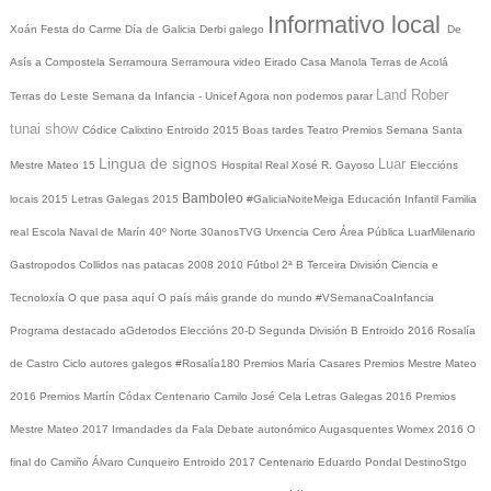
Informativo local
Xoán
Festa do Carme
Día de Galicia
Derbi galego
De
Asís a Compostela
Serramoura
Serramoura video
Eirado
Casa Manola
Terras de Acolá
Land Rober
Terras do Leste
Semana da Infancia - Unicef
Agora non podemos parar
tunai show
Códice Calixtino
Entroido 2015
Boas tardes
Teatro
Premios
Semana Santa
Lingua de signos
Luar
Mestre Mateo 15
Hospital Real
Xosé R. Gayoso
Eleccións
Bamboleo
locais 2015
Letras Galegas 2015
#GaliciaNoiteMeiga
Educación Infantil
Familia
real
Escola Naval de Marín
40º Norte
30anosTVG
Urxencia Cero
Área Pública
LuarMilenario
Gastropodos
Collidos nas patacas
2008
2010
Fútbol 2ª B
Terceira División
Ciencia e
Tecnoloxía
O que pasa aquí
O país máis grande do mundo
#VSemanaCoaInfancia
Programa destacado
aGdetodos
Eleccións 20-D
Segunda División B
Entroido 2016
Rosalía
de Castro
Ciclo autores galegos
#Rosalía180
Premios María Casares
Premios Mestre Mateo
2016
Premios Martín Códax
Centenario Camilo José Cela
Letras Galegas 2016
Premios
Mestre Mateo 2017
Irmandades da Fala
Debate autonómico
Augasquentes
Womex 2016
O
final do Camiño
Álvaro Cunqueiro
Entroido 2017
Centenario Eduardo Pondal
DestinoStgo