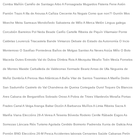
Comba
Mañón
Camiño de Santiago
Arbo
A Fonsagrada
Mugardos
Fisterra
Fene
Avión
Pantón
Trazo
A Illa de Arousa
A Cañiza
Crecente
As Nogais
Como que non?!
Guntín
Mos
Moeche
Meira
Sarreaus
Mondoñedo
Salvaterra de Miño
A Merca
Melón
Lingua galega
Corcubión
Barreiros
Pol
Neda
Beade
Cariño
Cartelle
Ribeira de Piquín
Vilarmaior
Ponte
Caldelas
Lourenzá
Triacastela
Bande
Vimianzo
Debate do Estado da Autonomía
O Incio
Monterroso
O Saviñao
Pontedeva
Baños de Molgas
Santiso
As Neves
Arzúa
Miño
O Bolo
Maceda
Outes
Entroido
Val do Dubra
Oímbra
Rois
A Mezquita
Meaño
Toén
Mesía
Fornelos
de Montes
Maside
Carballeda de Valdeorras
Xermade
Beariz
Antas de Ulla
Negueira de
Muñiz
Dumbría
A Peroxa
Illas Atlánticas
A Baña
Vilar de Santos
Trasmiras
A Mariña
Dodro
San Sadurniño
Castrelo do Val
Chandrexa de Queixa
Cortegada
Ourol
Toques
Os Blancos
Ares
Cabana de Bergantiños
Sobrado
Oroso
A Pobra de Trives
Vilardevós
Moraña
Portas
Frades
Carral
A Veiga
Aranga
Baltar
Dozón
A Barbanza
Muíños
A Limia
Ribeira Sacra
A
Mariña
Viana
Eleccións 28-A
Verea
A Teixeira
Bóveda
Rodeiro
Cenlle
Rábade
Esgos
As
Somozas
Láncara
Riós
Turismo
Agolada
Cerdido
Boimorto
Padrenda
Xunta de Galicia
Ana
Pontón
BNG
Eleccións 26-M
Pesca
Accidentes laborais
Cervantes
Saúde
Cabanas
Petín