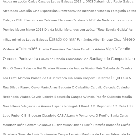
Libros
Axuda en acción
Carlos Casares
Letras Galegas 2017
Xabarín club
Radio Galega
Atentados Cataluña
Cine
Exposicións
Efemérides
Arte
Incendios
Viradeira
Fotografía
Letras
Galegas 2018
Eleccións en Cataluña
Eleccións Cataluña 21-D
Este Nadal canta con nós
Premios Mestre Mateo 2018
Día da Muller
Morangos con açúcar
"Reto Estrella Galicia"
As
Meteo
Estado do mar
miñas primeiras Letras Galegas
Fernández Albor
Ernesto Chao
#Cultura365
Vigo
A Coruña
Valderrei
Abadín
Camariñas
Zas
Verín
Escultura
Arteixo
Ourense
Pontevedra
Santiago de Compostela
Calvos de Randín
Cambados
Cee
O
Pino
O Grove
Palas de Rei
Ribadeo
Vilanova de Arousa
Viveiro
Meis
Salceda de Caselas
Lugo
Teo
Ferrol
Monfero
Parada de Sil
Coristanco
Oia
Touro
Cospeito
Betanzos
Lalín
A
Rúa
Silleda
Rianxo
Cervo
Marín
Ames
Begonte
O Carballiño
Carballo
Cerceda
Cualedro
Redondela
Vilaboa
Covelo
Lobeira
Boqueixón
Cangas
A Arnoia
Padrón
Culleredo
Moaña
Noia
Ribeira
Vilagarcía de Arousa
España
Portugal
O Brasil
R.C. Deportivo
R.C. Celta
C.D.
Lugo
Fútbol
C.B. Breogán
Obradoiro CAB
A Lama
A Pontenova
O Porriño
Sarria
Curtis
Mondariz
Brión
Cambre
Celanova
Guitiriz
Muros
Ordes
Punxín
Ramirás
Barbadás
Coirós
Ribadavia
Xinzo de Limia
Soutomaior
Campo Lameiro
Monforte de Lemos
Taboadela
As