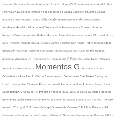
Comercio
Sanidade
Arquitectura
Xustiza
Letras Galegas 2019
Infraestruturas
Paradela
Xove
Piñor
Unión Europea
Información dos concellos de Galicia
Explosión Paramos
Drogas
Incendios forestais
Agro
Alberto Núñez Feijóo
Industria
Automoción
Muras
Ciencia
Accidentes de tráfico
AP-9
Laboral
Desaparicións
Maltrato animal
Consumo
Internet
Natureza
Violencia machista
Redes
Educación
Alcoa
Solidariedade
Lotaría
Alfoz
Castrelo de
Miño
Feminino
Trabada
Baleira
Roubos
Cambio climático
San Amaro
Tráfico
Discapacidade
Emigración
Velutinas
Accidentes de tractor
Abusos sexuais
San Xoán de Río
Redada
A Revista
antidroga
Marisqueo
DXT
Xunqueira de Espadanedo
Diana Quer
Patrimonio
Momentos G
Artesanía
Vivenda
Animais
Tecnoloxía
Pintura
Carballeda de Avia
Parrulo
Vilar de Barrio
Natación
Sector naval
Rías Baixas
Racing de
Ferrol
Emprego
Illas Atlánticas
Goberno central
Eleccións
Cataluña
Estados Unidos
Reino
Unido
Brexit
AVE
Copa do Rei
Impostos
Xacobeo 2021
Larouco
Costa da Morte
Fragas do
Eume
Inmigración
Empresas
Coruxo FC
Televisión de Galicia
Semana coa Infancia - UNICEF
Amoeiro
"Culturgal 2019"
Neve
Culturgal
Gomesende
Ourense C.F.
A Bola
Eleccións 5-A
Coronavirus
En forma na casa
Lambóns Dixitais
O Sabedoiro
Poesía Letras Galegas 2020
--