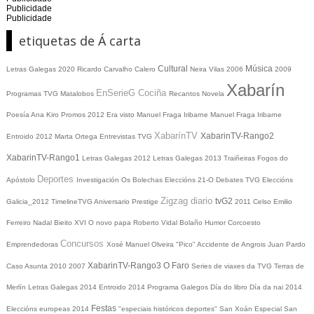
Publicidade
Publicidade
etiquetas de Á carta
Cultural
Música
Letras Galegas 2020
Ricardo Carvalho Calero
Neira Vilas
2006
2009
Xabarín
EnSerieG
Cociña
Programas TVG
Matalobos
Recantos
Novela
Poesía
Ana Kiro
Promos
2012
Era visto
Manuel Fraga Iribarne
Manuel Fraga Iribarne
XabarínTV
XabarinTV-Rango2
Entroido 2012
Marta Ortega
Entrevistas TVG
XabarinTV-Rango1
Letras Galegas 2012
Letras Galegas
2013
Traiñeiras
Fogos do
Deportes
Apóstolo
Investigación
Os Bolechas
Eleccións 21-O
Debates TVG
Eleccións
Zigzag diario
tvG2
Galicia_2012
TimelineTVG
Aniversario Prestige
2011
Celso Emilio
Ferreiro
Nadal
Bieito XVI
O novo papa
Roberto Vidal Bolaño
Humor
Corcoesto
Concursos
Emprendedoras
Xosé Manuel Olveira "Pico"
Accidente de Angrois
Juan Pardo
XabarinTV-Rango3
O Faro
Caso Asunta
2010
2007
Series de viaxes da TVG
Terras de
Merlín
Letras Galegas 2014
Entroido 2014
Programa Galegos
Día do libro
Día da nai
2014
Festas
Eleccións europeas 2014
"especiais históricos deportes"
San Xoán
Especial San