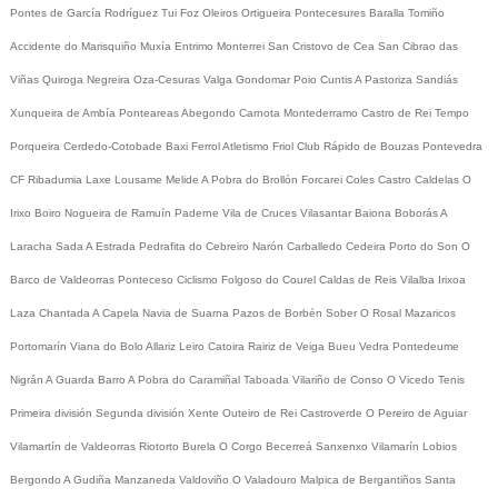
Pontes de García Rodríguez
Tui
Foz
Oleiros
Ortigueira
Pontecesures
Baralla
Tomiño
Accidente do Marisquiño
Muxía
Entrimo
Monterrei
San Cristovo de Cea
San Cibrao das
Viñas
Quiroga
Negreira
Oza-Cesuras
Valga
Gondomar
Poio
Cuntis
A Pastoriza
Sandiás
Xunqueira de Ambía
Ponteareas
Abegondo
Carnota
Montederramo
Castro de Rei
Tempo
Porqueira
Cerdedo-Cotobade
Baxi Ferrol
Atletismo
Friol
Club Rápido de Bouzas
Pontevedra
CF
Ribadumia
Laxe
Lousame
Melide
A Pobra do Brollón
Forcarei
Coles
Castro Caldelas
O
Irixo
Boiro
Nogueira de Ramuín
Paderne
Vila de Cruces
Vilasantar
Baiona
Boborás
A
Laracha
Sada
A Estrada
Pedrafita do Cebreiro
Narón
Carballedo
Cedeira
Porto do Son
O
Barco de Valdeorras
Ponteceso
Ciclismo
Folgoso do Courel
Caldas de Reis
Vilalba
Irixoa
Laza
Chantada
A Capela
Navia de Suarna
Pazos de Borbén
Sober
O Rosal
Mazaricos
Portomarín
Viana do Bolo
Allariz
Leiro
Catoira
Rairiz de Veiga
Bueu
Vedra
Pontedeume
Nigrán
A Guarda
Barro
A Pobra do Caramiñal
Taboada
Vilariño de Conso
O Vicedo
Tenis
Primeira división
Segunda división
Xente
Outeiro de Rei
Castroverde
O Pereiro de Aguiar
Vilamartín de Valdeorras
Riotorto
Burela
O Corgo
Becerreá
Sanxenxo
Vilamarín
Lobios
Bergondo
A Gudiña
Manzaneda
Valdoviño
O Valadouro
Malpica de Bergantiños
Santa