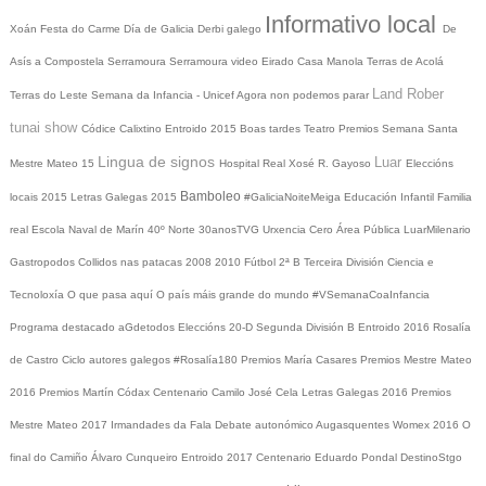
Informativo local
Xoán
Festa do Carme
Día de Galicia
Derbi galego
De
Asís a Compostela
Serramoura
Serramoura video
Eirado
Casa Manola
Terras de Acolá
Land Rober
Terras do Leste
Semana da Infancia - Unicef
Agora non podemos parar
tunai show
Códice Calixtino
Entroido 2015
Boas tardes
Teatro
Premios
Semana Santa
Lingua de signos
Luar
Mestre Mateo 15
Hospital Real
Xosé R. Gayoso
Eleccións
Bamboleo
locais 2015
Letras Galegas 2015
#GaliciaNoiteMeiga
Educación Infantil
Familia
real
Escola Naval de Marín
40º Norte
30anosTVG
Urxencia Cero
Área Pública
LuarMilenario
Gastropodos
Collidos nas patacas
2008
2010
Fútbol 2ª B
Terceira División
Ciencia e
Tecnoloxía
O que pasa aquí
O país máis grande do mundo
#VSemanaCoaInfancia
Programa destacado
aGdetodos
Eleccións 20-D
Segunda División B
Entroido 2016
Rosalía
de Castro
Ciclo autores galegos
#Rosalía180
Premios María Casares
Premios Mestre Mateo
2016
Premios Martín Códax
Centenario Camilo José Cela
Letras Galegas 2016
Premios
Mestre Mateo 2017
Irmandades da Fala
Debate autonómico
Augasquentes
Womex 2016
O
final do Camiño
Álvaro Cunqueiro
Entroido 2017
Centenario Eduardo Pondal
DestinoStgo