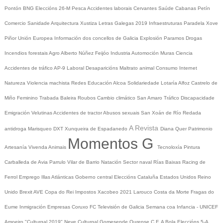
Pontón
BNG
Eleccións 26-M
Pesca
Accidentes laborais
Cervantes
Saúde
Cabanas
Petín
Comercio
Sanidade
Arquitectura
Xustiza
Letras Galegas 2019
Infraestruturas
Paradela
Xove
Piñor
Unión Europea
Información dos concellos de Galicia
Explosión Paramos
Drogas
Incendios forestais
Agro
Alberto Núñez Feijóo
Industria
Automoción
Muras
Ciencia
Accidentes de tráfico
AP-9
Laboral
Desaparicións
Maltrato animal
Consumo
Internet
Natureza
Violencia machista
Redes
Educación
Alcoa
Solidariedade
Lotaría
Alfoz
Castrelo de
Miño
Feminino
Trabada
Baleira
Roubos
Cambio climático
San Amaro
Tráfico
Discapacidade
Emigración
Velutinas
Accidentes de tractor
Abusos sexuais
San Xoán de Río
Redada
A Revista
antidroga
Marisqueo
DXT
Xunqueira de Espadanedo
Diana Quer
Patrimonio
Momentos G
Artesanía
Vivenda
Animais
Tecnoloxía
Pintura
Carballeda de Avia
Parrulo
Vilar de Barrio
Natación
Sector naval
Rías Baixas
Racing de
Ferrol
Emprego
Illas Atlánticas
Goberno central
Eleccións
Cataluña
Estados Unidos
Reino
Unido
Brexit
AVE
Copa do Rei
Impostos
Xacobeo 2021
Larouco
Costa da Morte
Fragas do
Eume
Inmigración
Empresas
Coruxo FC
Televisión de Galicia
Semana coa Infancia - UNICEF
Amoeiro
"Culturgal 2019"
Neve
Culturgal
Gomesende
Ourense C.F.
A Bola
Eleccións 5-A