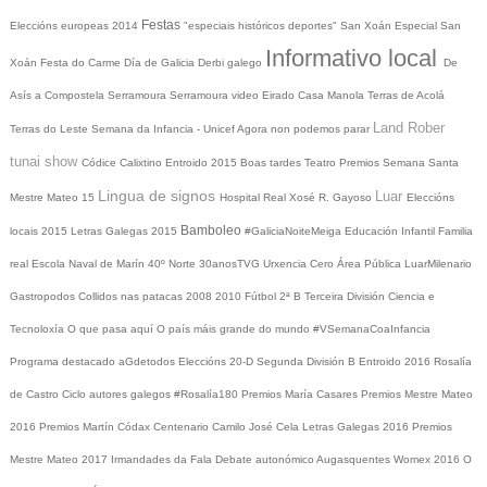
Festas
Eleccións europeas 2014
"especiais históricos deportes"
San Xoán
Especial San
Informativo local
Xoán
Festa do Carme
Día de Galicia
Derbi galego
De
Asís a Compostela
Serramoura
Serramoura video
Eirado
Casa Manola
Terras de Acolá
Land Rober
Terras do Leste
Semana da Infancia - Unicef
Agora non podemos parar
tunai show
Códice Calixtino
Entroido 2015
Boas tardes
Teatro
Premios
Semana Santa
Lingua de signos
Luar
Mestre Mateo 15
Hospital Real
Xosé R. Gayoso
Eleccións
Bamboleo
locais 2015
Letras Galegas 2015
#GaliciaNoiteMeiga
Educación Infantil
Familia
real
Escola Naval de Marín
40º Norte
30anosTVG
Urxencia Cero
Área Pública
LuarMilenario
Gastropodos
Collidos nas patacas
2008
2010
Fútbol 2ª B
Terceira División
Ciencia e
Tecnoloxía
O que pasa aquí
O país máis grande do mundo
#VSemanaCoaInfancia
Programa destacado
aGdetodos
Eleccións 20-D
Segunda División B
Entroido 2016
Rosalía
de Castro
Ciclo autores galegos
#Rosalía180
Premios María Casares
Premios Mestre Mateo
2016
Premios Martín Códax
Centenario Camilo José Cela
Letras Galegas 2016
Premios
Mestre Mateo 2017
Irmandades da Fala
Debate autonómico
Augasquentes
Womex 2016
O