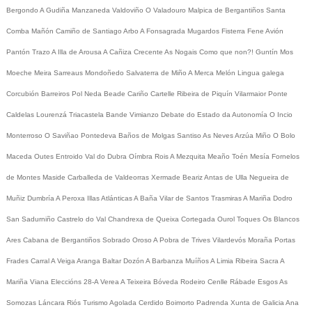
Bergondo
A Gudiña
Manzaneda
Valdoviño
O Valadouro
Malpica de Bergantiños
Santa
Comba
Mañón
Camiño de Santiago
Arbo
A Fonsagrada
Mugardos
Fisterra
Fene
Avión
Pantón
Trazo
A Illa de Arousa
A Cañiza
Crecente
As Nogais
Como que non?!
Guntín
Mos
Moeche
Meira
Sarreaus
Mondoñedo
Salvaterra de Miño
A Merca
Melón
Lingua galega
Corcubión
Barreiros
Pol
Neda
Beade
Cariño
Cartelle
Ribeira de Piquín
Vilarmaior
Ponte
Caldelas
Lourenzá
Triacastela
Bande
Vimianzo
Debate do Estado da Autonomía
O Incio
Monterroso
O Saviñao
Pontedeva
Baños de Molgas
Santiso
As Neves
Arzúa
Miño
O Bolo
Maceda
Outes
Entroido
Val do Dubra
Oímbra
Rois
A Mezquita
Meaño
Toén
Mesía
Fornelos
de Montes
Maside
Carballeda de Valdeorras
Xermade
Beariz
Antas de Ulla
Negueira de
Muñiz
Dumbría
A Peroxa
Illas Atlánticas
A Baña
Vilar de Santos
Trasmiras
A Mariña
Dodro
San Sadurniño
Castrelo do Val
Chandrexa de Queixa
Cortegada
Ourol
Toques
Os Blancos
Ares
Cabana de Bergantiños
Sobrado
Oroso
A Pobra de Trives
Vilardevós
Moraña
Portas
Frades
Carral
A Veiga
Aranga
Baltar
Dozón
A Barbanza
Muíños
A Limia
Ribeira Sacra
A
Mariña
Viana
Eleccións 28-A
Verea
A Teixeira
Bóveda
Rodeiro
Cenlle
Rábade
Esgos
As
Somozas
Láncara
Riós
Turismo
Agolada
Cerdido
Boimorto
Padrenda
Xunta de Galicia
Ana