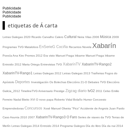
Publicidade
Publicidade
Publicidade
etiquetas de Á carta
Cultural
Música
Letras Galegas 2020
Ricardo Carvalho Calero
Neira Vilas
2006
2009
Xabarín
EnSerieG
Cociña
Programas TVG
Matalobos
Recantos
Novela
Poesía
Ana Kiro
Promos
2012
Era visto
Manuel Fraga Iribarne
Manuel Fraga Iribarne
XabarínTV
XabarinTV-Rango2
Entroido 2012
Marta Ortega
Entrevistas TVG
XabarinTV-Rango1
Letras Galegas 2012
Letras Galegas
2013
Traiñeiras
Fogos do
Deportes
Apóstolo
Investigación
Os Bolechas
Eleccións 21-O
Debates TVG
Eleccións
Zigzag diario
tvG2
Galicia_2012
TimelineTVG
Aniversario Prestige
2011
Celso Emilio
Ferreiro
Nadal
Bieito XVI
O novo papa
Roberto Vidal Bolaño
Humor
Corcoesto
Concursos
Emprendedoras
Xosé Manuel Olveira "Pico"
Accidente de Angrois
Juan Pardo
XabarinTV-Rango3
O Faro
Caso Asunta
2010
2007
Series de viaxes da TVG
Terras de
Merlín
Letras Galegas 2014
Entroido 2014
Programa Galegos
Día do libro
Día da nai
2014