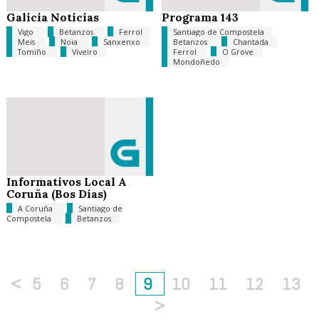
Galicia Noticias
Programa 143
Vigo
Betanzos
Ferrol
Santiago de Compostela
Meis
Noia
Sanxenxo
Betanzos
Chantada
Tomiño
Viveiro
Ferrol
O Grove
Mondoñedo
Informativos Local A
Coruña (Bos Días)
A Coruña
Santiago de
Compostela
Betanzos
<
5
6
7
8
9
10
11
12
13
>