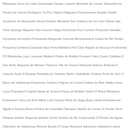
Ribadavia
Xinzo de Limia
Soutomaior
Campo Lameiro
Monforte de Lemos
Taboadela
As
Pontes de García Rodríguez
Tui
Foz
Oleiros
Ortigueira
Pontecesures
Baralla
Tomiño
Accidente do Marisquiño
Muxía
Entrimo
Monterrei
San Cristovo de Cea
San Cibrao das
Viñas
Quiroga
Negreira
Oza-Cesuras
Valga
Gondomar
Poio
Cuntis
A Pastoriza
Sandiás
Xunqueira de Ambía
Ponteareas
Abegondo
Carnota
Montederramo
Castro de Rei
Tempo
Porqueira
Cerdedo-Cotobade
Baxi Ferrol
Atletismo
Friol
Club Rápido de Bouzas
Pontevedra
CF
Ribadumia
Laxe
Lousame
Melide
A Pobra do Brollón
Forcarei
Coles
Castro Caldelas
O
Irixo
Boiro
Nogueira de Ramuín
Paderne
Vila de Cruces
Vilasantar
Baiona
Boborás
A
Laracha
Sada
A Estrada
Pedrafita do Cebreiro
Narón
Carballedo
Cedeira
Porto do Son
O
Barco de Valdeorras
Ponteceso
Ciclismo
Folgoso do Courel
Caldas de Reis
Vilalba
Irixoa
Laza
Chantada
A Capela
Navia de Suarna
Pazos de Borbén
Sober
O Rosal
Mazaricos
Portomarín
Viana do Bolo
Allariz
Leiro
Catoira
Rairiz de Veiga
Bueu
Vedra
Pontedeume
Nigrán
A Guarda
Barro
A Pobra do Caramiñal
Taboada
Vilariño de Conso
O Vicedo
Tenis
Primeira división
Segunda división
Xente
Outeiro de Rei
Castroverde
O Pereiro de Aguiar
Vilamartín de Valdeorras
Riotorto
Burela
O Corgo
Becerreá
Sanxenxo
Vilamarín
Lobios