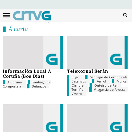
Busc
Á carta
Información Local A
Telexornal Serán
Coruña (Bos Días)
Lugo
Santiago de Compostela
Betanzos
Ferrol
Muros
A Coruña
Santiago de
Oímbra
Outeiro de Rei
Compostela
Betanzos
Tomiño
Vilagarcía de Arousa
Viveiro