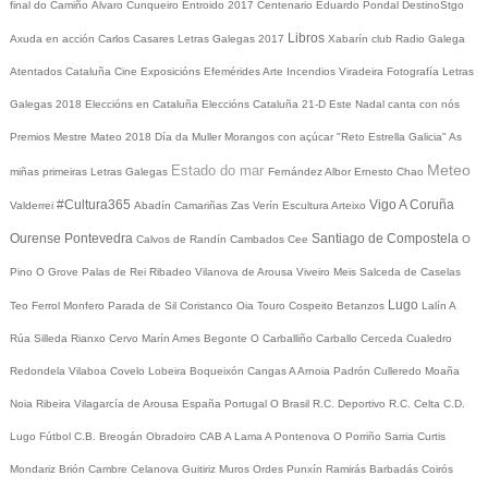
final do Camiño
Álvaro Cunqueiro
Entroido 2017
Centenario Eduardo Pondal
DestinoStgo
Libros
Axuda en acción
Carlos Casares
Letras Galegas 2017
Xabarín club
Radio Galega
Atentados Cataluña
Cine
Exposicións
Efemérides
Arte
Incendios
Viradeira
Fotografía
Letras
Galegas 2018
Eleccións en Cataluña
Eleccións Cataluña 21-D
Este Nadal canta con nós
Premios Mestre Mateo 2018
Día da Muller
Morangos con açúcar
"Reto Estrella Galicia"
As
Meteo
Estado do mar
miñas primeiras Letras Galegas
Fernández Albor
Ernesto Chao
#Cultura365
Vigo
A Coruña
Valderrei
Abadín
Camariñas
Zas
Verín
Escultura
Arteixo
Ourense
Pontevedra
Santiago de Compostela
Calvos de Randín
Cambados
Cee
O
Pino
O Grove
Palas de Rei
Ribadeo
Vilanova de Arousa
Viveiro
Meis
Salceda de Caselas
Lugo
Teo
Ferrol
Monfero
Parada de Sil
Coristanco
Oia
Touro
Cospeito
Betanzos
Lalín
A
Rúa
Silleda
Rianxo
Cervo
Marín
Ames
Begonte
O Carballiño
Carballo
Cerceda
Cualedro
Redondela
Vilaboa
Covelo
Lobeira
Boqueixón
Cangas
A Arnoia
Padrón
Culleredo
Moaña
Noia
Ribeira
Vilagarcía de Arousa
España
Portugal
O Brasil
R.C. Deportivo
R.C. Celta
C.D.
Lugo
Fútbol
C.B. Breogán
Obradoiro CAB
A Lama
A Pontenova
O Porriño
Sarria
Curtis
Mondariz
Brión
Cambre
Celanova
Guitiriz
Muros
Ordes
Punxín
Ramirás
Barbadás
Coirós