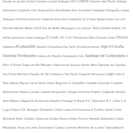
Libros
Axuda en acción
Carlos Casares
Letras Galegas 2017
Xabarín club
Radio Galega
Atentados Cataluña
Cine
Exposicións
Efemérides
Arte
Incendios
Viradeira
Fotografía
Letras
Galegas 2018
Eleccións en Cataluña
Eleccións Cataluña 21-D
Este Nadal canta con nós
Premios Mestre Mateo 2018
Día da Muller
Morangos con açúcar
"Reto Estrella Galicia"
As
Meteo
Estado do mar
miñas primeiras Letras Galegas
Fernández Albor
Ernesto Chao
#Cultura365
Vigo
A Coruña
Valderrei
Abadín
Camariñas
Zas
Verín
Escultura
Arteixo
Ourense
Pontevedra
Santiago de Compostela
Calvos de Randín
Cambados
Cee
O
Pino
O Grove
Palas de Rei
Ribadeo
Vilanova de Arousa
Viveiro
Meis
Salceda de Caselas
Lugo
Teo
Ferrol
Monfero
Parada de Sil
Coristanco
Oia
Touro
Cospeito
Betanzos
Lalín
A
Rúa
Silleda
Rianxo
Cervo
Marín
Ames
Begonte
O Carballiño
Carballo
Cerceda
Cualedro
Redondela
Vilaboa
Covelo
Lobeira
Boqueixón
Cangas
A Arnoia
Padrón
Culleredo
Moaña
Noia
Ribeira
Vilagarcía de Arousa
España
Portugal
O Brasil
R.C. Deportivo
R.C. Celta
C.D.
Lugo
Fútbol
C.B. Breogán
Obradoiro CAB
A Lama
A Pontenova
O Porriño
Sarria
Curtis
Mondariz
Brión
Cambre
Celanova
Guitiriz
Muros
Ordes
Punxín
Ramirás
Barbadás
Coirós
Ribadavia
Xinzo de Limia
Soutomaior
Campo Lameiro
Monforte de Lemos
Taboadela
As