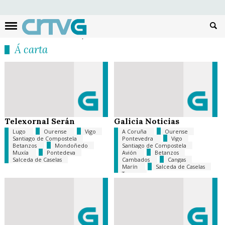
Busc
Á carta
Telexornal Serán
Galicia Noticias
Lugo
Ourense
Vigo
A Coruña
Ourense
Santiago de Compostela
Pontevedra
Vigo
Betanzos
Mondoñedo
Santiago de Compostela
Muxía
Pontedeva
Avión
Betanzos
Salceda de Caselas
Cambados
Cangas
Marín
Salceda de Caselas
Toques