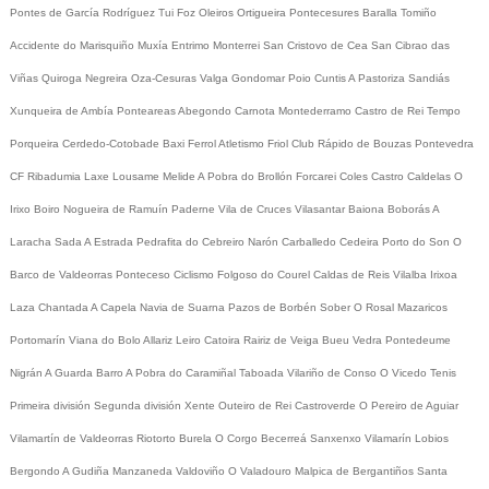
Pontes de García Rodríguez
Tui
Foz
Oleiros
Ortigueira
Pontecesures
Baralla
Tomiño
Accidente do Marisquiño
Muxía
Entrimo
Monterrei
San Cristovo de Cea
San Cibrao das
Viñas
Quiroga
Negreira
Oza-Cesuras
Valga
Gondomar
Poio
Cuntis
A Pastoriza
Sandiás
Xunqueira de Ambía
Ponteareas
Abegondo
Carnota
Montederramo
Castro de Rei
Tempo
Porqueira
Cerdedo-Cotobade
Baxi Ferrol
Atletismo
Friol
Club Rápido de Bouzas
Pontevedra
CF
Ribadumia
Laxe
Lousame
Melide
A Pobra do Brollón
Forcarei
Coles
Castro Caldelas
O
Irixo
Boiro
Nogueira de Ramuín
Paderne
Vila de Cruces
Vilasantar
Baiona
Boborás
A
Laracha
Sada
A Estrada
Pedrafita do Cebreiro
Narón
Carballedo
Cedeira
Porto do Son
O
Barco de Valdeorras
Ponteceso
Ciclismo
Folgoso do Courel
Caldas de Reis
Vilalba
Irixoa
Laza
Chantada
A Capela
Navia de Suarna
Pazos de Borbén
Sober
O Rosal
Mazaricos
Portomarín
Viana do Bolo
Allariz
Leiro
Catoira
Rairiz de Veiga
Bueu
Vedra
Pontedeume
Nigrán
A Guarda
Barro
A Pobra do Caramiñal
Taboada
Vilariño de Conso
O Vicedo
Tenis
Primeira división
Segunda división
Xente
Outeiro de Rei
Castroverde
O Pereiro de Aguiar
Vilamartín de Valdeorras
Riotorto
Burela
O Corgo
Becerreá
Sanxenxo
Vilamarín
Lobios
Bergondo
A Gudiña
Manzaneda
Valdoviño
O Valadouro
Malpica de Bergantiños
Santa