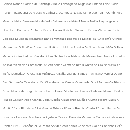
Comba
Mañón
Camiño de Santiago
Arbo
A Fonsagrada
Mugardos
Fisterra
Fene
Avión
Pantón
Trazo
A Illa de Arousa
A Cañiza
Crecente
As Nogais
Como que non?!
Guntín
Mos
Moeche
Meira
Sarreaus
Mondoñedo
Salvaterra de Miño
A Merca
Melón
Lingua galega
Corcubión
Barreiros
Pol
Neda
Beade
Cariño
Cartelle
Ribeira de Piquín
Vilarmaior
Ponte
Caldelas
Lourenzá
Triacastela
Bande
Vimianzo
Debate do Estado da Autonomía
O Incio
Monterroso
O Saviñao
Pontedeva
Baños de Molgas
Santiso
As Neves
Arzúa
Miño
O Bolo
Maceda
Outes
Entroido
Val do Dubra
Oímbra
Rois
A Mezquita
Meaño
Toén
Mesía
Fornelos
de Montes
Maside
Carballeda de Valdeorras
Xermade
Beariz
Antas de Ulla
Negueira de
Muñiz
Dumbría
A Peroxa
Illas Atlánticas
A Baña
Vilar de Santos
Trasmiras
A Mariña
Dodro
San Sadurniño
Castrelo do Val
Chandrexa de Queixa
Cortegada
Ourol
Toques
Os Blancos
Ares
Cabana de Bergantiños
Sobrado
Oroso
A Pobra de Trives
Vilardevós
Moraña
Portas
Frades
Carral
A Veiga
Aranga
Baltar
Dozón
A Barbanza
Muíños
A Limia
Ribeira Sacra
A
Mariña
Viana
Eleccións 28-A
Verea
A Teixeira
Bóveda
Rodeiro
Cenlle
Rábade
Esgos
As
Somozas
Láncara
Riós
Turismo
Agolada
Cerdido
Boimorto
Padrenda
Xunta de Galicia
Ana
Pontón
BNG
Eleccións 26-M
Pesca
Accidentes laborais
Cervantes
Saúde
Cabanas
Petín