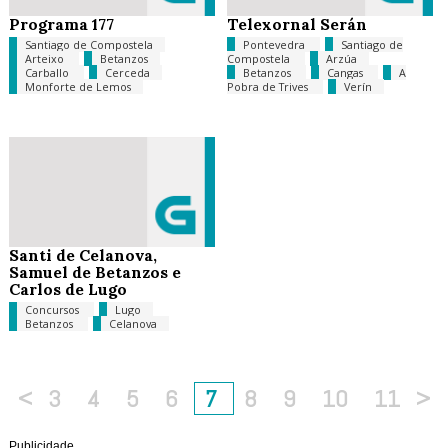
Programa 177
Telexornal Serán
Santiago de Compostela
Pontevedra
Santiago de
Arteixo
Betanzos
Compostela
Arzúa
Carballo
Cerceda
Betanzos
Cangas
A
Monforte de Lemos
Pobra de Trives
Verín
Santi de Celanova,
Samuel de Betanzos e
Carlos de Lugo
Concursos
Lugo
Betanzos
Celanova
<
3
4
5
6
7
8
9
10
11
>
Publicidade