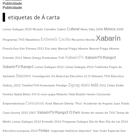
Publicidade
Publicidade
etiquetas de Á carta
Cultural
Música
Letras Galegas 2020
Ricardo Carvalho Calero
Neira Vilas
2006
2009
Xabarín
EnSerieG
Cociña
Programas TVG
Matalobos
Recantos
Novela
Poesía
Ana Kiro
Promos
2012
Era visto
Manuel Fraga Iribarne
Manuel Fraga Iribarne
XabarínTV
XabarinTV-Rango2
Entroido 2012
Marta Ortega
Entrevistas TVG
XabarinTV-Rango1
Letras Galegas 2012
Letras Galegas
2013
Traiñeiras
Fogos do
Deportes
Apóstolo
Investigación
Os Bolechas
Eleccións 21-O
Debates TVG
Eleccións
Zigzag diario
tvG2
Galicia_2012
TimelineTVG
Aniversario Prestige
2011
Celso Emilio
Ferreiro
Nadal
Bieito XVI
O novo papa
Roberto Vidal Bolaño
Humor
Corcoesto
Concursos
Emprendedoras
Xosé Manuel Olveira "Pico"
Accidente de Angrois
Juan Pardo
XabarinTV-Rango3
O Faro
Caso Asunta
2010
2007
Series de viaxes da TVG
Terras de
Merlín
Letras Galegas 2014
Entroido 2014
Programa Galegos
Día do libro
Día da nai
2014
Festas
Eleccións europeas 2014
"especiais históricos deportes"
San Xoán
Especial San