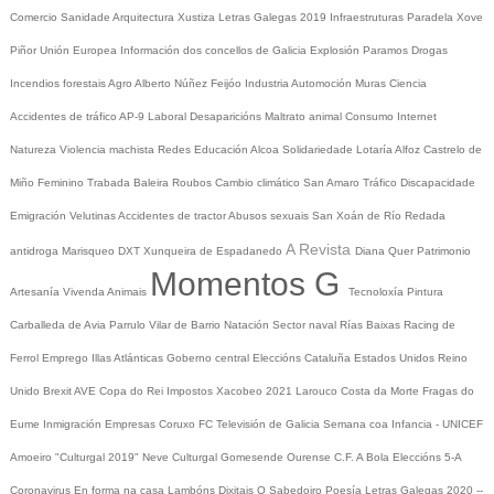
Comercio
Sanidade
Arquitectura
Xustiza
Letras Galegas 2019
Infraestruturas
Paradela
Xove
Piñor
Unión Europea
Información dos concellos de Galicia
Explosión Paramos
Drogas
Incendios forestais
Agro
Alberto Núñez Feijóo
Industria
Automoción
Muras
Ciencia
Accidentes de tráfico
AP-9
Laboral
Desaparicións
Maltrato animal
Consumo
Internet
Natureza
Violencia machista
Redes
Educación
Alcoa
Solidariedade
Lotaría
Alfoz
Castrelo de
Miño
Feminino
Trabada
Baleira
Roubos
Cambio climático
San Amaro
Tráfico
Discapacidade
Emigración
Velutinas
Accidentes de tractor
Abusos sexuais
San Xoán de Río
Redada
A Revista
antidroga
Marisqueo
DXT
Xunqueira de Espadanedo
Diana Quer
Patrimonio
Momentos G
Artesanía
Vivenda
Animais
Tecnoloxía
Pintura
Carballeda de Avia
Parrulo
Vilar de Barrio
Natación
Sector naval
Rías Baixas
Racing de
Ferrol
Emprego
Illas Atlánticas
Goberno central
Eleccións
Cataluña
Estados Unidos
Reino
Unido
Brexit
AVE
Copa do Rei
Impostos
Xacobeo 2021
Larouco
Costa da Morte
Fragas do
Eume
Inmigración
Empresas
Coruxo FC
Televisión de Galicia
Semana coa Infancia - UNICEF
Amoeiro
"Culturgal 2019"
Neve
Culturgal
Gomesende
Ourense C.F.
A Bola
Eleccións 5-A
Coronavirus
En forma na casa
Lambóns Dixitais
O Sabedoiro
Poesía Letras Galegas 2020
--