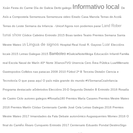
Informativo local
Xoán
Festa do Carme
Día de Galicia
Derbi galego
De
Asís a Compostela
Serramoura
Serramoura video
Eirado
Casa Manola
Terras de Acolá
Land Rober
Terras do Leste
Semana da Infancia - Unicef
Agora non podemos parar
tunai show
Códice Calixtino
Entroido 2015
Boas tardes
Teatro
Premios
Semana Santa
Lingua de signos
Luar
Mestre Mateo 15
Hospital Real
Xosé R. Gayoso
Eleccións
Bamboleo
locais 2015
Letras Galegas 2015
#GaliciaNoiteMeiga
Educación Infantil
Familia
real
Escola Naval de Marín
40º Norte
30anosTVG
Urxencia Cero
Área Pública
LuarMilenario
Gastropodos
Collidos nas patacas
2008
2010
Fútbol 2ª B
Terceira División
Ciencia e
Tecnoloxía
O que pasa aquí
O país máis grande do mundo
#VSemanaCoaInfancia
Programa destacado
aGdetodos
Eleccións 20-D
Segunda División B
Entroido 2016
Rosalía
de Castro
Ciclo autores galegos
#Rosalía180
Premios María Casares
Premios Mestre Mateo
2016
Premios Martín Códax
Centenario Camilo José Cela
Letras Galegas 2016
Premios
Mestre Mateo 2017
Irmandades da Fala
Debate autonómico
Augasquentes
Womex 2016
O
final do Camiño
Álvaro Cunqueiro
Entroido 2017
Centenario Eduardo Pondal
DestinoStgo