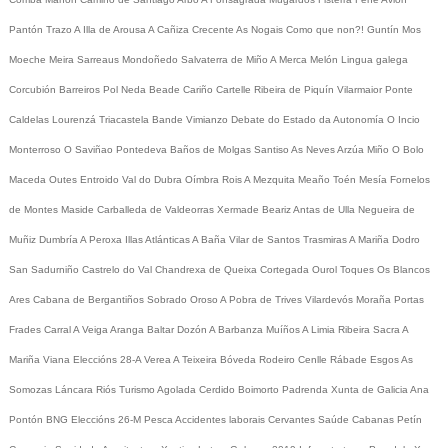
Pantón
Trazo
A Illa de Arousa
A Cañiza
Crecente
As Nogais
Como que non?!
Guntín
Mos
Moeche
Meira
Sarreaus
Mondoñedo
Salvaterra de Miño
A Merca
Melón
Lingua galega
Corcubión
Barreiros
Pol
Neda
Beade
Cariño
Cartelle
Ribeira de Piquín
Vilarmaior
Ponte
Caldelas
Lourenzá
Triacastela
Bande
Vimianzo
Debate do Estado da Autonomía
O Incio
Monterroso
O Saviñao
Pontedeva
Baños de Molgas
Santiso
As Neves
Arzúa
Miño
O Bolo
Maceda
Outes
Entroido
Val do Dubra
Oímbra
Rois
A Mezquita
Meaño
Toén
Mesía
Fornelos
de Montes
Maside
Carballeda de Valdeorras
Xermade
Beariz
Antas de Ulla
Negueira de
Muñiz
Dumbría
A Peroxa
Illas Atlánticas
A Baña
Vilar de Santos
Trasmiras
A Mariña
Dodro
San Sadurniño
Castrelo do Val
Chandrexa de Queixa
Cortegada
Ourol
Toques
Os Blancos
Ares
Cabana de Bergantiños
Sobrado
Oroso
A Pobra de Trives
Vilardevós
Moraña
Portas
Frades
Carral
A Veiga
Aranga
Baltar
Dozón
A Barbanza
Muíños
A Limia
Ribeira Sacra
A
Mariña
Viana
Eleccións 28-A
Verea
A Teixeira
Bóveda
Rodeiro
Cenlle
Rábade
Esgos
As
Somozas
Láncara
Riós
Turismo
Agolada
Cerdido
Boimorto
Padrenda
Xunta de Galicia
Ana
Pontón
BNG
Eleccións 26-M
Pesca
Accidentes laborais
Cervantes
Saúde
Cabanas
Petín