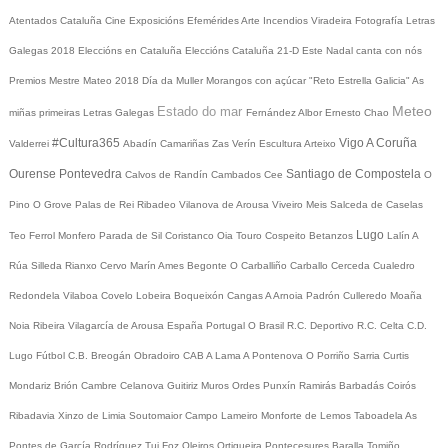
Atentados Cataluña
Cine
Exposicións
Efemérides
Arte
Incendios
Viradeira
Fotografía
Letras
Galegas 2018
Eleccións en Cataluña
Eleccións Cataluña 21-D
Este Nadal canta con nós
Premios Mestre Mateo 2018
Día da Muller
Morangos con açúcar
"Reto Estrella Galicia"
As
Meteo
Estado do mar
miñas primeiras Letras Galegas
Fernández Albor
Ernesto Chao
#Cultura365
Vigo
A Coruña
Valderrei
Abadín
Camariñas
Zas
Verín
Escultura
Arteixo
Ourense
Pontevedra
Santiago de Compostela
Calvos de Randín
Cambados
Cee
O
Pino
O Grove
Palas de Rei
Ribadeo
Vilanova de Arousa
Viveiro
Meis
Salceda de Caselas
Lugo
Teo
Ferrol
Monfero
Parada de Sil
Coristanco
Oia
Touro
Cospeito
Betanzos
Lalín
A
Rúa
Silleda
Rianxo
Cervo
Marín
Ames
Begonte
O Carballiño
Carballo
Cerceda
Cualedro
Redondela
Vilaboa
Covelo
Lobeira
Boqueixón
Cangas
A Arnoia
Padrón
Culleredo
Moaña
Noia
Ribeira
Vilagarcía de Arousa
España
Portugal
O Brasil
R.C. Deportivo
R.C. Celta
C.D.
Lugo
Fútbol
C.B. Breogán
Obradoiro CAB
A Lama
A Pontenova
O Porriño
Sarria
Curtis
Mondariz
Brión
Cambre
Celanova
Guitiriz
Muros
Ordes
Punxín
Ramirás
Barbadás
Coirós
Ribadavia
Xinzo de Limia
Soutomaior
Campo Lameiro
Monforte de Lemos
Taboadela
As
Pontes de García Rodríguez
Tui
Foz
Oleiros
Ortigueira
Pontecesures
Baralla
Tomiño