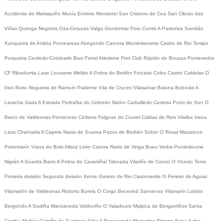
Accidente do Marisquiño
Muxía
Entrimo
Monterrei
San Cristovo de Cea
San Cibrao das
Viñas
Quiroga
Negreira
Oza-Cesuras
Valga
Gondomar
Poio
Cuntis
A Pastoriza
Sandiás
Xunqueira de Ambía
Ponteareas
Abegondo
Carnota
Montederramo
Castro de Rei
Tempo
Porqueira
Cerdedo-Cotobade
Baxi Ferrol
Atletismo
Friol
Club Rápido de Bouzas
Pontevedra
CF
Ribadumia
Laxe
Lousame
Melide
A Pobra do Brollón
Forcarei
Coles
Castro Caldelas
O
Irixo
Boiro
Nogueira de Ramuín
Paderne
Vila de Cruces
Vilasantar
Baiona
Boborás
A
Laracha
Sada
A Estrada
Pedrafita do Cebreiro
Narón
Carballedo
Cedeira
Porto do Son
O
Barco de Valdeorras
Ponteceso
Ciclismo
Folgoso do Courel
Caldas de Reis
Vilalba
Irixoa
Laza
Chantada
A Capela
Navia de Suarna
Pazos de Borbén
Sober
O Rosal
Mazaricos
Portomarín
Viana do Bolo
Allariz
Leiro
Catoira
Rairiz de Veiga
Bueu
Vedra
Pontedeume
Nigrán
A Guarda
Barro
A Pobra do Caramiñal
Taboada
Vilariño de Conso
O Vicedo
Tenis
Primeira división
Segunda división
Xente
Outeiro de Rei
Castroverde
O Pereiro de Aguiar
Vilamartín de Valdeorras
Riotorto
Burela
O Corgo
Becerreá
Sanxenxo
Vilamarín
Lobios
Bergondo
A Gudiña
Manzaneda
Valdoviño
O Valadouro
Malpica de Bergantiños
Santa
Comba
Mañón
Camiño de Santiago
Arbo
A Fonsagrada
Mugardos
Fisterra
Fene
Avión