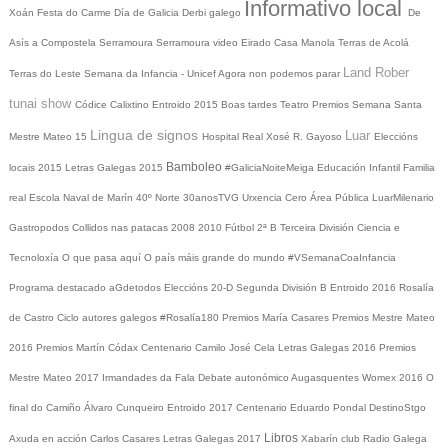
Informativo local
Xoán
Festa do Carme
Día de Galicia
Derbi galego
De
Asís a Compostela
Serramoura
Serramoura video
Eirado
Casa Manola
Terras de Acolá
Land Rober
Terras do Leste
Semana da Infancia - Unicef
Agora non podemos parar
tunai show
Códice Calixtino
Entroido 2015
Boas tardes
Teatro
Premios
Semana Santa
Lingua de signos
Luar
Mestre Mateo 15
Hospital Real
Xosé R. Gayoso
Eleccións
Bamboleo
locais 2015
Letras Galegas 2015
#GaliciaNoiteMeiga
Educación Infantil
Familia
real
Escola Naval de Marín
40º Norte
30anosTVG
Urxencia Cero
Área Pública
LuarMilenario
Gastropodos
Collidos nas patacas
2008
2010
Fútbol 2ª B
Terceira División
Ciencia e
Tecnoloxía
O que pasa aquí
O país máis grande do mundo
#VSemanaCoaInfancia
Programa destacado
aGdetodos
Eleccións 20-D
Segunda División B
Entroido 2016
Rosalía
de Castro
Ciclo autores galegos
#Rosalía180
Premios María Casares
Premios Mestre Mateo
2016
Premios Martín Códax
Centenario Camilo José Cela
Letras Galegas 2016
Premios
Mestre Mateo 2017
Irmandades da Fala
Debate autonómico
Augasquentes
Womex 2016
O
final do Camiño
Álvaro Cunqueiro
Entroido 2017
Centenario Eduardo Pondal
DestinoStgo
Libros
Axuda en acción
Carlos Casares
Letras Galegas 2017
Xabarín club
Radio Galega