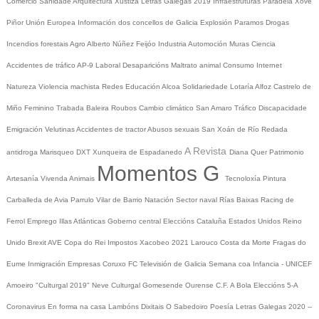
Comercio
Sanidade
Arquitectura
Xustiza
Letras Galegas 2019
Infraestruturas
Paradela
Xove
Piñor
Unión Europea
Información dos concellos de Galicia
Explosión Paramos
Drogas
Incendios forestais
Agro
Alberto Núñez Feijóo
Industria
Automoción
Muras
Ciencia
Accidentes de tráfico
AP-9
Laboral
Desaparicións
Maltrato animal
Consumo
Internet
Natureza
Violencia machista
Redes
Educación
Alcoa
Solidariedade
Lotaría
Alfoz
Castrelo de
Miño
Feminino
Trabada
Baleira
Roubos
Cambio climático
San Amaro
Tráfico
Discapacidade
Emigración
Velutinas
Accidentes de tractor
Abusos sexuais
San Xoán de Río
Redada
A Revista
antidroga
Marisqueo
DXT
Xunqueira de Espadanedo
Diana Quer
Patrimonio
Momentos G
Artesanía
Vivenda
Animais
Tecnoloxía
Pintura
Carballeda de Avia
Parrulo
Vilar de Barrio
Natación
Sector naval
Rías Baixas
Racing de
Ferrol
Emprego
Illas Atlánticas
Goberno central
Eleccións
Cataluña
Estados Unidos
Reino
Unido
Brexit
AVE
Copa do Rei
Impostos
Xacobeo 2021
Larouco
Costa da Morte
Fragas do
Eume
Inmigración
Empresas
Coruxo FC
Televisión de Galicia
Semana coa Infancia - UNICEF
Amoeiro
"Culturgal 2019"
Neve
Culturgal
Gomesende
Ourense C.F.
A Bola
Eleccións 5-A
Coronavirus
En forma na casa
Lambóns Dixitais
O Sabedoiro
Poesía Letras Galegas 2020
--