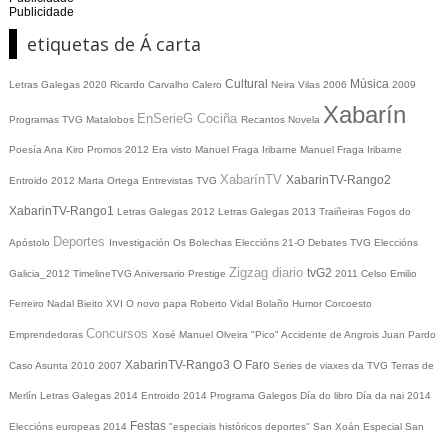
Publicidade
etiquetas de Á carta
Cultural
Música
Letras Galegas 2020
Ricardo Carvalho Calero
Neira Vilas
2006
2009
Xabarín
EnSerieG
Cociña
Programas TVG
Matalobos
Recantos
Novela
Poesía
Ana Kiro
Promos
2012
Era visto
Manuel Fraga Iribarne
Manuel Fraga Iribarne
XabarínTV
XabarinTV-Rango2
Entroido 2012
Marta Ortega
Entrevistas TVG
XabarinTV-Rango1
Letras Galegas 2012
Letras Galegas
2013
Traiñeiras
Fogos do
Deportes
Apóstolo
Investigación
Os Bolechas
Eleccións 21-O
Debates TVG
Eleccións
Zigzag diario
tvG2
Galicia_2012
TimelineTVG
Aniversario Prestige
2011
Celso Emilio
Ferreiro
Nadal
Bieito XVI
O novo papa
Roberto Vidal Bolaño
Humor
Corcoesto
Concursos
Emprendedoras
Xosé Manuel Olveira "Pico"
Accidente de Angrois
Juan Pardo
XabarinTV-Rango3
O Faro
Caso Asunta
2010
2007
Series de viaxes da TVG
Terras de
Merlín
Letras Galegas 2014
Entroido 2014
Programa Galegos
Día do libro
Día da nai
2014
Festas
Eleccións europeas 2014
"especiais históricos deportes"
San Xoán
Especial San