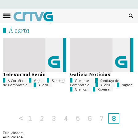
Busc
Á carta
Telexornal Serán
Galicia Noticias
A Coruña
Vigo
Santiago
Ourense
Santiago de
de Compostela
Allariz
Compostela
Allariz
Nigrán
Oleiros
Ribeira
<
1
2
3
4
5
6
7
8
Publicidade
Publicidade