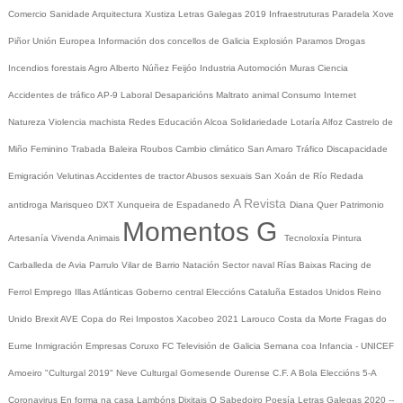
Comercio
Sanidade
Arquitectura
Xustiza
Letras Galegas 2019
Infraestruturas
Paradela
Xove
Piñor
Unión Europea
Información dos concellos de Galicia
Explosión Paramos
Drogas
Incendios forestais
Agro
Alberto Núñez Feijóo
Industria
Automoción
Muras
Ciencia
Accidentes de tráfico
AP-9
Laboral
Desaparicións
Maltrato animal
Consumo
Internet
Natureza
Violencia machista
Redes
Educación
Alcoa
Solidariedade
Lotaría
Alfoz
Castrelo de
Miño
Feminino
Trabada
Baleira
Roubos
Cambio climático
San Amaro
Tráfico
Discapacidade
Emigración
Velutinas
Accidentes de tractor
Abusos sexuais
San Xoán de Río
Redada
A Revista
antidroga
Marisqueo
DXT
Xunqueira de Espadanedo
Diana Quer
Patrimonio
Momentos G
Artesanía
Vivenda
Animais
Tecnoloxía
Pintura
Carballeda de Avia
Parrulo
Vilar de Barrio
Natación
Sector naval
Rías Baixas
Racing de
Ferrol
Emprego
Illas Atlánticas
Goberno central
Eleccións
Cataluña
Estados Unidos
Reino
Unido
Brexit
AVE
Copa do Rei
Impostos
Xacobeo 2021
Larouco
Costa da Morte
Fragas do
Eume
Inmigración
Empresas
Coruxo FC
Televisión de Galicia
Semana coa Infancia - UNICEF
Amoeiro
"Culturgal 2019"
Neve
Culturgal
Gomesende
Ourense C.F.
A Bola
Eleccións 5-A
Coronavirus
En forma na casa
Lambóns Dixitais
O Sabedoiro
Poesía Letras Galegas 2020
--