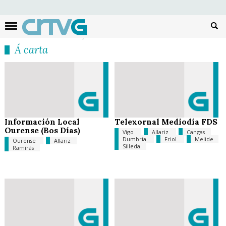
Busc
Á carta
Información Local
Telexornal Mediodía FDS
Ourense (Bos Días)
Vigo
Allariz
Cangas
Dumbría
Friol
Melide
Ourense
Allariz
Silleda
Ramirás