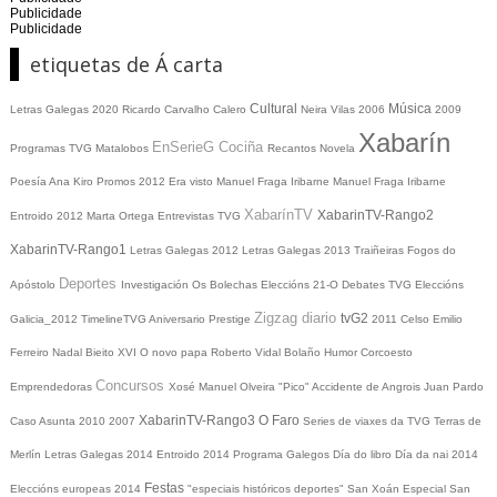
Publicidade
Publicidade
etiquetas de Á carta
Cultural
Música
Letras Galegas 2020
Ricardo Carvalho Calero
Neira Vilas
2006
2009
Xabarín
EnSerieG
Cociña
Programas TVG
Matalobos
Recantos
Novela
Poesía
Ana Kiro
Promos
2012
Era visto
Manuel Fraga Iribarne
Manuel Fraga Iribarne
XabarínTV
XabarinTV-Rango2
Entroido 2012
Marta Ortega
Entrevistas TVG
XabarinTV-Rango1
Letras Galegas 2012
Letras Galegas
2013
Traiñeiras
Fogos do
Deportes
Apóstolo
Investigación
Os Bolechas
Eleccións 21-O
Debates TVG
Eleccións
Zigzag diario
tvG2
Galicia_2012
TimelineTVG
Aniversario Prestige
2011
Celso Emilio
Ferreiro
Nadal
Bieito XVI
O novo papa
Roberto Vidal Bolaño
Humor
Corcoesto
Concursos
Emprendedoras
Xosé Manuel Olveira "Pico"
Accidente de Angrois
Juan Pardo
XabarinTV-Rango3
O Faro
Caso Asunta
2010
2007
Series de viaxes da TVG
Terras de
Merlín
Letras Galegas 2014
Entroido 2014
Programa Galegos
Día do libro
Día da nai
2014
Festas
Eleccións europeas 2014
"especiais históricos deportes"
San Xoán
Especial San