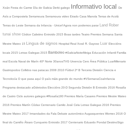
Informativo local
Xoán
Festa do Carme
Día de Galicia
Derbi galego
De
Asís a Compostela
Serramoura
Serramoura video
Eirado
Casa Manola
Terras de Acolá
Land Rober
Terras do Leste
Semana da Infancia - Unicef
Agora non podemos parar
tunai show
Códice Calixtino
Entroido 2015
Boas tardes
Teatro
Premios
Semana Santa
Lingua de signos
Luar
Mestre Mateo 15
Hospital Real
Xosé R. Gayoso
Eleccións
Bamboleo
locais 2015
Letras Galegas 2015
#GaliciaNoiteMeiga
Educación Infantil
Familia
real
Escola Naval de Marín
40º Norte
30anosTVG
Urxencia Cero
Área Pública
LuarMilenario
Gastropodos
Collidos nas patacas
2008
2010
Fútbol 2ª B
Terceira División
Ciencia e
Tecnoloxía
O que pasa aquí
O país máis grande do mundo
#VSemanaCoaInfancia
Programa destacado
aGdetodos
Eleccións 20-D
Segunda División B
Entroido 2016
Rosalía
de Castro
Ciclo autores galegos
#Rosalía180
Premios María Casares
Premios Mestre Mateo
2016
Premios Martín Códax
Centenario Camilo José Cela
Letras Galegas 2016
Premios
Mestre Mateo 2017
Irmandades da Fala
Debate autonómico
Augasquentes
Womex 2016
O
final do Camiño
Álvaro Cunqueiro
Entroido 2017
Centenario Eduardo Pondal
DestinoStgo