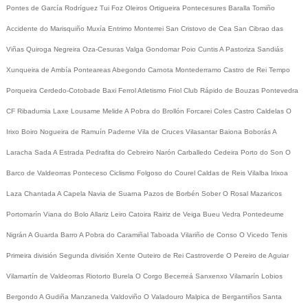
Pontes de García Rodríguez
Tui
Foz
Oleiros
Ortigueira
Pontecesures
Baralla
Tomiño
Accidente do Marisquiño
Muxía
Entrimo
Monterrei
San Cristovo de Cea
San Cibrao das
Viñas
Quiroga
Negreira
Oza-Cesuras
Valga
Gondomar
Poio
Cuntis
A Pastoriza
Sandiás
Xunqueira de Ambía
Ponteareas
Abegondo
Carnota
Montederramo
Castro de Rei
Tempo
Porqueira
Cerdedo-Cotobade
Baxi Ferrol
Atletismo
Friol
Club Rápido de Bouzas
Pontevedra
CF
Ribadumia
Laxe
Lousame
Melide
A Pobra do Brollón
Forcarei
Coles
Castro Caldelas
O
Irixo
Boiro
Nogueira de Ramuín
Paderne
Vila de Cruces
Vilasantar
Baiona
Boborás
A
Laracha
Sada
A Estrada
Pedrafita do Cebreiro
Narón
Carballedo
Cedeira
Porto do Son
O
Barco de Valdeorras
Ponteceso
Ciclismo
Folgoso do Courel
Caldas de Reis
Vilalba
Irixoa
Laza
Chantada
A Capela
Navia de Suarna
Pazos de Borbén
Sober
O Rosal
Mazaricos
Portomarín
Viana do Bolo
Allariz
Leiro
Catoira
Rairiz de Veiga
Bueu
Vedra
Pontedeume
Nigrán
A Guarda
Barro
A Pobra do Caramiñal
Taboada
Vilariño de Conso
O Vicedo
Tenis
Primeira división
Segunda división
Xente
Outeiro de Rei
Castroverde
O Pereiro de Aguiar
Vilamartín de Valdeorras
Riotorto
Burela
O Corgo
Becerreá
Sanxenxo
Vilamarín
Lobios
Bergondo
A Gudiña
Manzaneda
Valdoviño
O Valadouro
Malpica de Bergantiños
Santa