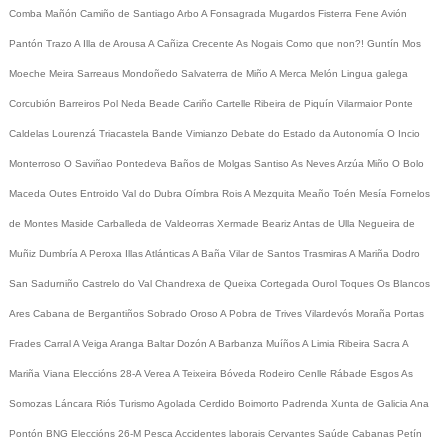
Comba
Mañón
Camiño de Santiago
Arbo
A Fonsagrada
Mugardos
Fisterra
Fene
Avión
Pantón
Trazo
A Illa de Arousa
A Cañiza
Crecente
As Nogais
Como que non?!
Guntín
Mos
Moeche
Meira
Sarreaus
Mondoñedo
Salvaterra de Miño
A Merca
Melón
Lingua galega
Corcubión
Barreiros
Pol
Neda
Beade
Cariño
Cartelle
Ribeira de Piquín
Vilarmaior
Ponte
Caldelas
Lourenzá
Triacastela
Bande
Vimianzo
Debate do Estado da Autonomía
O Incio
Monterroso
O Saviñao
Pontedeva
Baños de Molgas
Santiso
As Neves
Arzúa
Miño
O Bolo
Maceda
Outes
Entroido
Val do Dubra
Oímbra
Rois
A Mezquita
Meaño
Toén
Mesía
Fornelos
de Montes
Maside
Carballeda de Valdeorras
Xermade
Beariz
Antas de Ulla
Negueira de
Muñiz
Dumbría
A Peroxa
Illas Atlánticas
A Baña
Vilar de Santos
Trasmiras
A Mariña
Dodro
San Sadurniño
Castrelo do Val
Chandrexa de Queixa
Cortegada
Ourol
Toques
Os Blancos
Ares
Cabana de Bergantiños
Sobrado
Oroso
A Pobra de Trives
Vilardevós
Moraña
Portas
Frades
Carral
A Veiga
Aranga
Baltar
Dozón
A Barbanza
Muíños
A Limia
Ribeira Sacra
A
Mariña
Viana
Eleccións 28-A
Verea
A Teixeira
Bóveda
Rodeiro
Cenlle
Rábade
Esgos
As
Somozas
Láncara
Riós
Turismo
Agolada
Cerdido
Boimorto
Padrenda
Xunta de Galicia
Ana
Pontón
BNG
Eleccións 26-M
Pesca
Accidentes laborais
Cervantes
Saúde
Cabanas
Petín