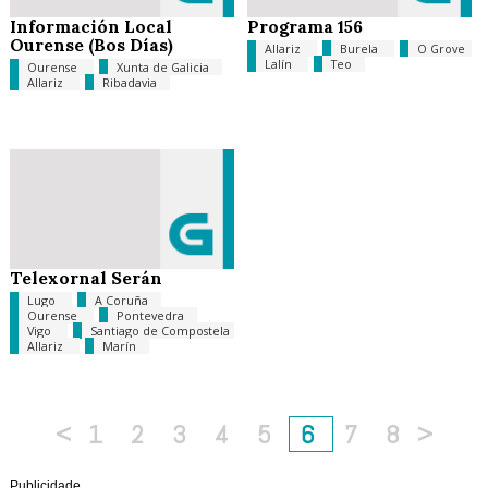
Información Local
Programa 156
Ourense (Bos Días)
Allariz
Burela
O Grove
Lalín
Teo
Ourense
Xunta de Galicia
Allariz
Ribadavia
Telexornal Serán
Lugo
A Coruña
Ourense
Pontevedra
Vigo
Santiago de Compostela
Allariz
Marín
<
1
2
3
4
5
6
7
8
>
Publicidade