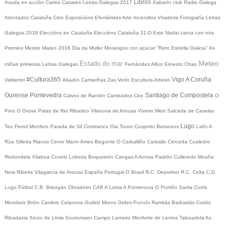
Libros
Axuda en acción
Carlos Casares
Letras Galegas 2017
Xabarín club
Radio Galega
Atentados Cataluña
Cine
Exposicións
Efemérides
Arte
Incendios
Viradeira
Fotografía
Letras
Galegas 2018
Eleccións en Cataluña
Eleccións Cataluña 21-D
Este Nadal canta con nós
Premios Mestre Mateo 2018
Día da Muller
Morangos con açúcar
"Reto Estrella Galicia"
As
Meteo
Estado do mar
miñas primeiras Letras Galegas
Fernández Albor
Ernesto Chao
#Cultura365
Vigo
A Coruña
Valderrei
Abadín
Camariñas
Zas
Verín
Escultura
Arteixo
Ourense
Pontevedra
Santiago de Compostela
Calvos de Randín
Cambados
Cee
O
Pino
O Grove
Palas de Rei
Ribadeo
Vilanova de Arousa
Viveiro
Meis
Salceda de Caselas
Lugo
Teo
Ferrol
Monfero
Parada de Sil
Coristanco
Oia
Touro
Cospeito
Betanzos
Lalín
A
Rúa
Silleda
Rianxo
Cervo
Marín
Ames
Begonte
O Carballiño
Carballo
Cerceda
Cualedro
Redondela
Vilaboa
Covelo
Lobeira
Boqueixón
Cangas
A Arnoia
Padrón
Culleredo
Moaña
Noia
Ribeira
Vilagarcía de Arousa
España
Portugal
O Brasil
R.C. Deportivo
R.C. Celta
C.D.
Lugo
Fútbol
C.B. Breogán
Obradoiro CAB
A Lama
A Pontenova
O Porriño
Sarria
Curtis
Mondariz
Brión
Cambre
Celanova
Guitiriz
Muros
Ordes
Punxín
Ramirás
Barbadás
Coirós
Ribadavia
Xinzo de Limia
Soutomaior
Campo Lameiro
Monforte de Lemos
Taboadela
As