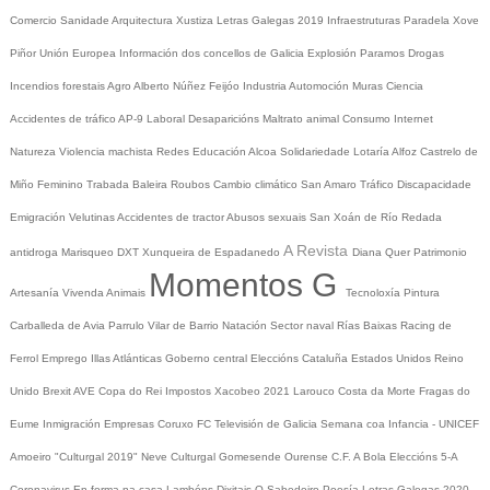
Comercio
Sanidade
Arquitectura
Xustiza
Letras Galegas 2019
Infraestruturas
Paradela
Xove
Piñor
Unión Europea
Información dos concellos de Galicia
Explosión Paramos
Drogas
Incendios forestais
Agro
Alberto Núñez Feijóo
Industria
Automoción
Muras
Ciencia
Accidentes de tráfico
AP-9
Laboral
Desaparicións
Maltrato animal
Consumo
Internet
Natureza
Violencia machista
Redes
Educación
Alcoa
Solidariedade
Lotaría
Alfoz
Castrelo de
Miño
Feminino
Trabada
Baleira
Roubos
Cambio climático
San Amaro
Tráfico
Discapacidade
Emigración
Velutinas
Accidentes de tractor
Abusos sexuais
San Xoán de Río
Redada
A Revista
antidroga
Marisqueo
DXT
Xunqueira de Espadanedo
Diana Quer
Patrimonio
Momentos G
Artesanía
Vivenda
Animais
Tecnoloxía
Pintura
Carballeda de Avia
Parrulo
Vilar de Barrio
Natación
Sector naval
Rías Baixas
Racing de
Ferrol
Emprego
Illas Atlánticas
Goberno central
Eleccións
Cataluña
Estados Unidos
Reino
Unido
Brexit
AVE
Copa do Rei
Impostos
Xacobeo 2021
Larouco
Costa da Morte
Fragas do
Eume
Inmigración
Empresas
Coruxo FC
Televisión de Galicia
Semana coa Infancia - UNICEF
Amoeiro
"Culturgal 2019"
Neve
Culturgal
Gomesende
Ourense C.F.
A Bola
Eleccións 5-A
Coronavirus
En forma na casa
Lambóns Dixitais
O Sabedoiro
Poesía Letras Galegas 2020
--