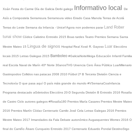
Informativo local
Xoán
Festa do Carme
Día de Galicia
Derbi galego
De
Asís a Compostela
Serramoura
Serramoura video
Eirado
Casa Manola
Terras de Acolá
Land Rober
Terras do Leste
Semana da Infancia - Unicef
Agora non podemos parar
tunai show
Códice Calixtino
Entroido 2015
Boas tardes
Teatro
Premios
Semana Santa
Lingua de signos
Luar
Mestre Mateo 15
Hospital Real
Xosé R. Gayoso
Eleccións
Bamboleo
locais 2015
Letras Galegas 2015
#GaliciaNoiteMeiga
Educación Infantil
Familia
real
Escola Naval de Marín
40º Norte
30anosTVG
Urxencia Cero
Área Pública
LuarMilenario
Gastropodos
Collidos nas patacas
2008
2010
Fútbol 2ª B
Terceira División
Ciencia e
Tecnoloxía
O que pasa aquí
O país máis grande do mundo
#VSemanaCoaInfancia
Programa destacado
aGdetodos
Eleccións 20-D
Segunda División B
Entroido 2016
Rosalía
de Castro
Ciclo autores galegos
#Rosalía180
Premios María Casares
Premios Mestre Mateo
2016
Premios Martín Códax
Centenario Camilo José Cela
Letras Galegas 2016
Premios
Mestre Mateo 2017
Irmandades da Fala
Debate autonómico
Augasquentes
Womex 2016
O
final do Camiño
Álvaro Cunqueiro
Entroido 2017
Centenario Eduardo Pondal
DestinoStgo