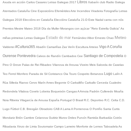
Libros
Axuda en acción
Carlos Casares
Letras Galegas 2017
Xabarín club
Radio Galega
Atentados Cataluña
Cine
Exposicións
Efemérides
Arte
Incendios
Viradeira
Fotografía
Letras
Galegas 2018
Eleccións en Cataluña
Eleccións Cataluña 21-D
Este Nadal canta con nós
Premios Mestre Mateo 2018
Día da Muller
Morangos con açúcar
"Reto Estrella Galicia"
As
Meteo
Estado do mar
miñas primeiras Letras Galegas
Fernández Albor
Ernesto Chao
#Cultura365
Vigo
A Coruña
Valderrei
Abadín
Camariñas
Zas
Verín
Escultura
Arteixo
Ourense
Pontevedra
Santiago de Compostela
Calvos de Randín
Cambados
Cee
O
Pino
O Grove
Palas de Rei
Ribadeo
Vilanova de Arousa
Viveiro
Meis
Salceda de Caselas
Lugo
Teo
Ferrol
Monfero
Parada de Sil
Coristanco
Oia
Touro
Cospeito
Betanzos
Lalín
A
Rúa
Silleda
Rianxo
Cervo
Marín
Ames
Begonte
O Carballiño
Carballo
Cerceda
Cualedro
Redondela
Vilaboa
Covelo
Lobeira
Boqueixón
Cangas
A Arnoia
Padrón
Culleredo
Moaña
Noia
Ribeira
Vilagarcía de Arousa
España
Portugal
O Brasil
R.C. Deportivo
R.C. Celta
C.D.
Lugo
Fútbol
C.B. Breogán
Obradoiro CAB
A Lama
A Pontenova
O Porriño
Sarria
Curtis
Mondariz
Brión
Cambre
Celanova
Guitiriz
Muros
Ordes
Punxín
Ramirás
Barbadás
Coirós
Ribadavia
Xinzo de Limia
Soutomaior
Campo Lameiro
Monforte de Lemos
Taboadela
As