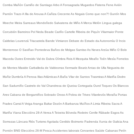
Comba
Mañón
Camiño de Santiago
Arbo
A Fonsagrada
Mugardos
Fisterra
Fene
Avión
Pantón
Trazo
A Illa de Arousa
A Cañiza
Crecente
As Nogais
Como que non?!
Guntín
Mos
Moeche
Meira
Sarreaus
Mondoñedo
Salvaterra de Miño
A Merca
Melón
Lingua galega
Corcubión
Barreiros
Pol
Neda
Beade
Cariño
Cartelle
Ribeira de Piquín
Vilarmaior
Ponte
Caldelas
Lourenzá
Triacastela
Bande
Vimianzo
Debate do Estado da Autonomía
O Incio
Monterroso
O Saviñao
Pontedeva
Baños de Molgas
Santiso
As Neves
Arzúa
Miño
O Bolo
Maceda
Outes
Entroido
Val do Dubra
Oímbra
Rois
A Mezquita
Meaño
Toén
Mesía
Fornelos
de Montes
Maside
Carballeda de Valdeorras
Xermade
Beariz
Antas de Ulla
Negueira de
Muñiz
Dumbría
A Peroxa
Illas Atlánticas
A Baña
Vilar de Santos
Trasmiras
A Mariña
Dodro
San Sadurniño
Castrelo do Val
Chandrexa de Queixa
Cortegada
Ourol
Toques
Os Blancos
Ares
Cabana de Bergantiños
Sobrado
Oroso
A Pobra de Trives
Vilardevós
Moraña
Portas
Frades
Carral
A Veiga
Aranga
Baltar
Dozón
A Barbanza
Muíños
A Limia
Ribeira Sacra
A
Mariña
Viana
Eleccións 28-A
Verea
A Teixeira
Bóveda
Rodeiro
Cenlle
Rábade
Esgos
As
Somozas
Láncara
Riós
Turismo
Agolada
Cerdido
Boimorto
Padrenda
Xunta de Galicia
Ana
Pontón
BNG
Eleccións 26-M
Pesca
Accidentes laborais
Cervantes
Saúde
Cabanas
Petín