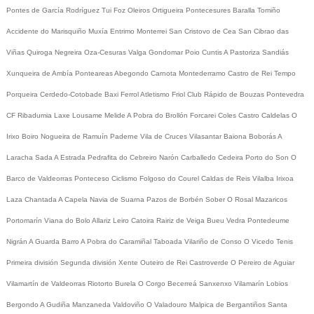
Pontes de García Rodríguez
Tui
Foz
Oleiros
Ortigueira
Pontecesures
Baralla
Tomiño
Accidente do Marisquiño
Muxía
Entrimo
Monterrei
San Cristovo de Cea
San Cibrao das
Viñas
Quiroga
Negreira
Oza-Cesuras
Valga
Gondomar
Poio
Cuntis
A Pastoriza
Sandiás
Xunqueira de Ambía
Ponteareas
Abegondo
Carnota
Montederramo
Castro de Rei
Tempo
Porqueira
Cerdedo-Cotobade
Baxi Ferrol
Atletismo
Friol
Club Rápido de Bouzas
Pontevedra
CF
Ribadumia
Laxe
Lousame
Melide
A Pobra do Brollón
Forcarei
Coles
Castro Caldelas
O
Irixo
Boiro
Nogueira de Ramuín
Paderne
Vila de Cruces
Vilasantar
Baiona
Boborás
A
Laracha
Sada
A Estrada
Pedrafita do Cebreiro
Narón
Carballedo
Cedeira
Porto do Son
O
Barco de Valdeorras
Ponteceso
Ciclismo
Folgoso do Courel
Caldas de Reis
Vilalba
Irixoa
Laza
Chantada
A Capela
Navia de Suarna
Pazos de Borbén
Sober
O Rosal
Mazaricos
Portomarín
Viana do Bolo
Allariz
Leiro
Catoira
Rairiz de Veiga
Bueu
Vedra
Pontedeume
Nigrán
A Guarda
Barro
A Pobra do Caramiñal
Taboada
Vilariño de Conso
O Vicedo
Tenis
Primeira división
Segunda división
Xente
Outeiro de Rei
Castroverde
O Pereiro de Aguiar
Vilamartín de Valdeorras
Riotorto
Burela
O Corgo
Becerreá
Sanxenxo
Vilamarín
Lobios
Bergondo
A Gudiña
Manzaneda
Valdoviño
O Valadouro
Malpica de Bergantiños
Santa