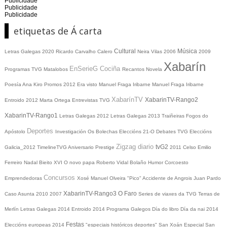
Publicidade
Publicidade
Publicidade
etiquetas de Á carta
Cultural
Música
Letras Galegas 2020
Ricardo Carvalho Calero
Neira Vilas
2006
2009
Xabarín
EnSerieG
Cociña
Programas TVG
Matalobos
Recantos
Novela
Poesía
Ana Kiro
Promos
2012
Era visto
Manuel Fraga Iribarne
Manuel Fraga Iribarne
XabarínTV
XabarinTV-Rango2
Entroido 2012
Marta Ortega
Entrevistas TVG
XabarinTV-Rango1
Letras Galegas 2012
Letras Galegas
2013
Traiñeiras
Fogos do
Deportes
Apóstolo
Investigación
Os Bolechas
Eleccións 21-O
Debates TVG
Eleccións
Zigzag diario
tvG2
Galicia_2012
TimelineTVG
Aniversario Prestige
2011
Celso Emilio
Ferreiro
Nadal
Bieito XVI
O novo papa
Roberto Vidal Bolaño
Humor
Corcoesto
Concursos
Emprendedoras
Xosé Manuel Olveira "Pico"
Accidente de Angrois
Juan Pardo
XabarinTV-Rango3
O Faro
Caso Asunta
2010
2007
Series de viaxes da TVG
Terras de
Merlín
Letras Galegas 2014
Entroido 2014
Programa Galegos
Día do libro
Día da nai
2014
Festas
Eleccións europeas 2014
"especiais históricos deportes"
San Xoán
Especial San