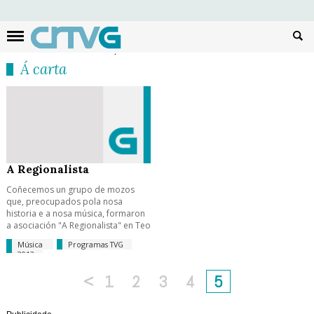
Busc
Á carta
A Regionalista
Coñecemos un grupo de mozos
que, preocupados pola nosa
historia e a nosa música, formaron
a asociación "A Regionalista" en Teo
Música
Programas TVG
2013
<
1
2
3
4
5