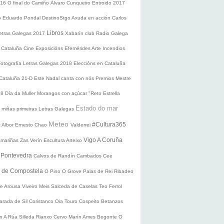
016
O final do Camiño
Álvaro Cunqueiro
Entroido 2017
o Eduardo Pondal
DestinoStgo
Axuda en acción
Carlos
Libros
etras Galegas 2017
Xabarín club
Radio Galega
 Cataluña
Cine
Exposicións
Efemérides
Arte
Incendios
Fotografía
Letras Galegas 2018
Eleccións en Cataluña
 Cataluña 21-D
Este Nadal canta con nós
Premios Mestre
18
Día da Muller
Morangos con açúcar
"Reto Estrella
Estado do mar
 miñas primeiras Letras Galegas
Meteo
#Cultura365
 Albor
Ernesto Chao
Valderrei
Vigo
A Coruña
mariñas
Zas
Verín
Escultura
Arteixo
e
Pontevedra
Calvos de Randín
Cambados
Cee
o de Compostela
O Pino
O Grove
Palas de Rei
Ribadeo
de Arousa
Viveiro
Meis
Salceda de Caselas
Teo
Ferrol
arada de Sil
Coristanco
Oia
Touro
Cospeito
Betanzos
ín
A Rúa
Silleda
Rianxo
Cervo
Marín
Ames
Begonte
O