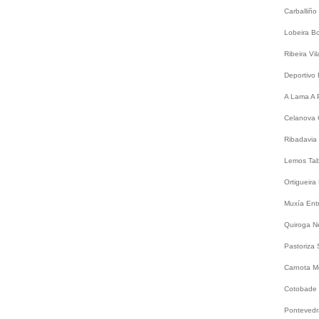
Carballiño
Lobeira
B
Ribeira
Vi
Deportivo
A Lama
A 
Celanova
Ribadavia
Lemos
Ta
Ortigueira
Muxía
Ent
Quiroga
N
Pastoriza
Carnota
M
Cotobade
Ponteved