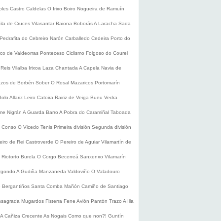
oles
Castro Caldelas
O Irixo
Boiro
Nogueira de Ramuín
ila de Cruces
Vilasantar
Baiona
Boborás
A Laracha
Sada
Pedrafita do Cebreiro
Narón
Carballedo
Cedeira
Porto do
co de Valdeorras
Ponteceso
Ciclismo
Folgoso do Courel
 Reis
Vilalba
Irixoa
Laza
Chantada
A Capela
Navia de
zos de Borbén
Sober
O Rosal
Mazaricos
Portomarín
Bolo
Allariz
Leiro
Catoira
Rairiz de Veiga
Bueu
Vedra
ume
Nigrán
A Guarda
Barro
A Pobra do Caramiñal
Taboada
de Conso
O Vicedo
Tenis
Primeira división
Segunda división
eiro de Rei
Castroverde
O Pereiro de Aguiar
Vilamartín de
s
Riotorto
Burela
O Corgo
Becerreá
Sanxenxo
Vilamarín
rgondo
A Gudiña
Manzaneda
Valdoviño
O Valadouro
e Bergantiños
Santa Comba
Mañón
Camiño de Santiago
nsagrada
Mugardos
Fisterra
Fene
Avión
Pantón
Trazo
A Illa
A Cañiza
Crecente
As Nogais
Como que non?!
Guntín