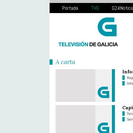
Portada
TVG
G24Notici
Á carta
Info
Rep
Inf
Capí
Ter
Ser