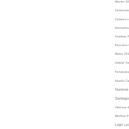
Womex 2
Centenari
Casares
L
Atentados
Viradeira
Eleccións
Mateo 20
Galicia"
As
Fernández
Abadín
Ca
Ourens
Santiag
Vilanova 
Monfero
P
Lugo
Lal