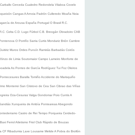
Carballo
Cerceda
Cualedro
Redondela
Vilaboa
Covelo
oqueixón
Cangas
A Arnoia
Padrón
Culleredo
Moaña
Noia
lagarcía de Arousa
España
Portugal
O Brasil
R.C.
R.C. Celta
C.D. Lugo
Fútbol
C.B. Breogán
Obradoiro CAB
Pontenova
O Porriño
Sarria
Curtis
Mondariz
Brión
Cambre
Guitiriz
Muros
Ordes
Punxín
Ramirás
Barbadás
Coirós
Xinzo de Limia
Soutomaior
Campo Lameiro
Monforte de
boadela
As Pontes de García Rodríguez
Tui
Foz
Oleiros
Pontecesures
Baralla
Tomiño
Accidente do Marisquiño
rimo
Monterrei
San Cristovo de Cea
San Cibrao das Viñas
egreira
Oza-Cesuras
Valga
Gondomar
Poio
Cuntis
A
Sandiás
Xunqueira de Ambía
Ponteareas
Abegondo
ontederramo
Castro de Rei
Tempo
Porqueira
Cerdedo-
Baxi Ferrol
Atletismo
Friol
Club Rápido de Bouzas
ra CF
Ribadumia
Laxe
Lousame
Melide
A Pobra do Brollón