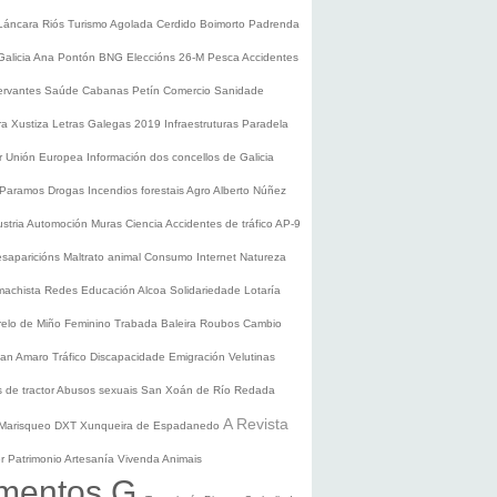
Láncara
Riós
Turismo
Agolada
Cerdido
Boimorto
Padrenda
Galicia
Ana Pontón
BNG
Eleccións 26-M
Pesca
Accidentes
ervantes
Saúde
Cabanas
Petín
Comercio
Sanidade
ura
Xustiza
Letras Galegas 2019
Infraestruturas
Paradela
r
Unión Europea
Información dos concellos de Galicia
 Paramos
Drogas
Incendios forestais
Agro
Alberto Núñez
ustria
Automoción
Muras
Ciencia
Accidentes de tráfico
AP-9
saparicións
Maltrato animal
Consumo
Internet
Natureza
 machista
Redes
Educación
Alcoa
Solidariedade
Lotaría
relo de Miño
Feminino
Trabada
Baleira
Roubos
Cambio
an Amaro
Tráfico
Discapacidade
Emigración
Velutinas
 de tractor
Abusos sexuais
San Xoán de Río
Redada
A Revista
Marisqueo
DXT
Xunqueira de Espadanedo
er
Patrimonio
Artesanía
Vivenda
Animais
mentos G