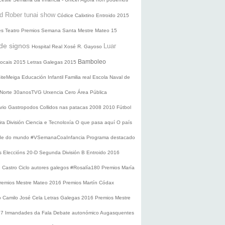
d Rober tunai show
Códice Calixtino
Entroido 2015
es
Teatro
Premios
Semana Santa
Mestre Mateo 15
de signos
Luar
Hospital Real
Xosé R. Gayoso
Bamboleo
 locais 2015
Letras Galegas 2015
oiteMeiga
Educación Infantil
Familia real
Escola Naval de
 Norte
30anosTVG
Urxencia Cero
Área Pública
ario
Gastropodos
Collidos nas patacas
2008
2010
Fútbol
ira División
Ciencia e Tecnoloxía
O que pasa aquí
O país
nde do mundo
#VSemanaCoaInfancia
Programa destacado
s
Eleccións 20-D
Segunda División B
Entroido 2016
e Castro
Ciclo autores galegos
#Rosalía180
Premios María
remios Mestre Mateo 2016
Premios Martín Códax
o Camilo José Cela
Letras Galegas 2016
Premios Mestre
17
Irmandades da Fala
Debate autonómico
Augasquentes