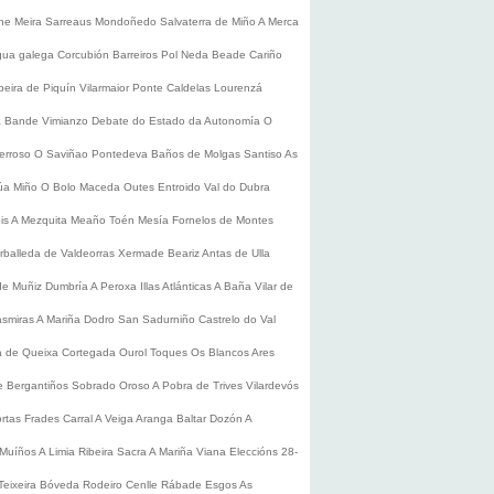
he
Meira
Sarreaus
Mondoñedo
Salvaterra de Miño
A Merca
gua galega
Corcubión
Barreiros
Pol
Neda
Beade
Cariño
beira de Piquín
Vilarmaior
Ponte Caldelas
Lourenzá
a
Bande
Vimianzo
Debate do Estado da Autonomía
O
erroso
O Saviñao
Pontedeva
Baños de Molgas
Santiso
As
úa
Miño
O Bolo
Maceda
Outes
Entroido
Val do Dubra
is
A Mezquita
Meaño
Toén
Mesía
Fornelos de Montes
rballeda de Valdeorras
Xermade
Beariz
Antas de Ulla
de Muñiz
Dumbría
A Peroxa
Illas Atlánticas
A Baña
Vilar de
asmiras
A Mariña
Dodro
San Sadurniño
Castrelo do Val
a de Queixa
Cortegada
Ourol
Toques
Os Blancos
Ares
 Bergantiños
Sobrado
Oroso
A Pobra de Trives
Vilardevós
rtas
Frades
Carral
A Veiga
Aranga
Baltar
Dozón
A
Muíños
A Limia
Ribeira Sacra
A Mariña
Viana
Eleccións 28-
Teixeira
Bóveda
Rodeiro
Cenlle
Rábade
Esgos
As