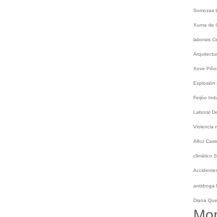
Somozas
Xunta de 
laborais
C
Arquitect
Xove
Piño
Explosión
Feijóo
Ind
Laboral
De
Violencia
Alfoz
Cast
climático
S
Accidentes
antidroga
Diana Qu
Mo