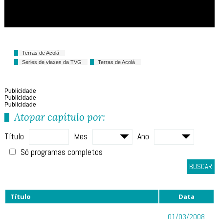
Terras de Acolá
Series de viaxes da TVG
Terras de Acolá
Publicidade
Publicidade
Publicidade
Atopar capítulo por:
Título
Mes
Ano
Só programas completos
BUSCAR
Título
Data
01/03/2008