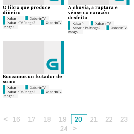
O libro que produce
A chuvia, a ruptura e
diñeiro
vénse co corazón
desfeito
Xabarín
XabarínTV
XabarinTV-Rango2
XabarinTV-
Xabarín
XabarínTV
Rango3
XabarinTV-Rango2
XabarinTV-
Rango3
Buscamos un loitador de
sumo
Xabarín
XabarínTV
XabarinTV-Rango2
XabarinTV-
Rango3
<
16
17
18
19
20
21
22
23
24
>