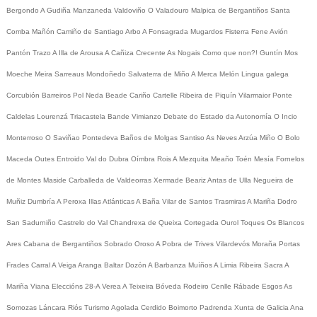
Bergondo
A Gudiña
Manzaneda
Valdoviño
O Valadouro
Malpica de Bergantiños
Santa
Comba
Mañón
Camiño de Santiago
Arbo
A Fonsagrada
Mugardos
Fisterra
Fene
Avión
Pantón
Trazo
A Illa de Arousa
A Cañiza
Crecente
As Nogais
Como que non?!
Guntín
Mos
Moeche
Meira
Sarreaus
Mondoñedo
Salvaterra de Miño
A Merca
Melón
Lingua galega
Corcubión
Barreiros
Pol
Neda
Beade
Cariño
Cartelle
Ribeira de Piquín
Vilarmaior
Ponte
Caldelas
Lourenzá
Triacastela
Bande
Vimianzo
Debate do Estado da Autonomía
O Incio
Monterroso
O Saviñao
Pontedeva
Baños de Molgas
Santiso
As Neves
Arzúa
Miño
O Bolo
Maceda
Outes
Entroido
Val do Dubra
Oímbra
Rois
A Mezquita
Meaño
Toén
Mesía
Fornelos
de Montes
Maside
Carballeda de Valdeorras
Xermade
Beariz
Antas de Ulla
Negueira de
Muñiz
Dumbría
A Peroxa
Illas Atlánticas
A Baña
Vilar de Santos
Trasmiras
A Mariña
Dodro
San Sadurniño
Castrelo do Val
Chandrexa de Queixa
Cortegada
Ourol
Toques
Os Blancos
Ares
Cabana de Bergantiños
Sobrado
Oroso
A Pobra de Trives
Vilardevós
Moraña
Portas
Frades
Carral
A Veiga
Aranga
Baltar
Dozón
A Barbanza
Muíños
A Limia
Ribeira Sacra
A
Mariña
Viana
Eleccións 28-A
Verea
A Teixeira
Bóveda
Rodeiro
Cenlle
Rábade
Esgos
As
Somozas
Láncara
Riós
Turismo
Agolada
Cerdido
Boimorto
Padrenda
Xunta de Galicia
Ana