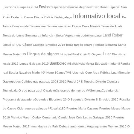
Festas
Eleccións europeas 2014
"especiais históricos deportes"
San Xoán
Especial San
Informativo local
Xoán
Festa do Carme
Día de Galicia
Derbi galego
De
Asís a Compostela
Serramoura
Serramoura video
Eirado
Casa Manola
Terras de Acolá
Land Rober
Terras do Leste
Semana da Infancia - Unicef
Agora non podemos parar
tunai show
Códice Calixtino
Entroido 2015
Boas tardes
Teatro
Premios
Semana Santa
Lingua de signos
Luar
Mestre Mateo 15
Hospital Real
Xosé R. Gayoso
Eleccións
Bamboleo
locais 2015
Letras Galegas 2015
#GaliciaNoiteMeiga
Educación Infantil
Familia
real
Escola Naval de Marín
40º Norte
30anosTVG
Urxencia Cero
Área Pública
LuarMilenario
Gastropodos
Collidos nas patacas
2008
2010
Fútbol 2ª B
Terceira División
Ciencia e
Tecnoloxía
O que pasa aquí
O país máis grande do mundo
#VSemanaCoaInfancia
Programa destacado
aGdetodos
Eleccións 20-D
Segunda División B
Entroido 2016
Rosalía
de Castro
Ciclo autores galegos
#Rosalía180
Premios María Casares
Premios Mestre Mateo
2016
Premios Martín Códax
Centenario Camilo José Cela
Letras Galegas 2016
Premios
Mestre Mateo 2017
Irmandades da Fala
Debate autonómico
Augasquentes
Womex 2016
O