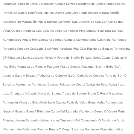
Ribadavia
Xinzo de Limia
Soutomaior
Campo Lameiro
Monforte de Lemos
Taboadela
As
Pontes de García Rodríguez
Tui
Foz
Oleiros
Ortigueira
Pontecesures
Baralla
Tomiño
Accidente do Marisquiño
Muxía
Entrimo
Monterrei
San Cristovo de Cea
San Cibrao das
Viñas
Quiroga
Negreira
Oza-Cesuras
Valga
Gondomar
Poio
Cuntis
A Pastoriza
Sandiás
Xunqueira de Ambía
Ponteareas
Abegondo
Carnota
Montederramo
Castro de Rei
Tempo
Porqueira
Cerdedo-Cotobade
Baxi Ferrol
Atletismo
Friol
Club Rápido de Bouzas
Pontevedra
CF
Ribadumia
Laxe
Lousame
Melide
A Pobra do Brollón
Forcarei
Coles
Castro Caldelas
O
Irixo
Boiro
Nogueira de Ramuín
Paderne
Vila de Cruces
Vilasantar
Baiona
Boborás
A
Laracha
Sada
A Estrada
Pedrafita do Cebreiro
Narón
Carballedo
Cedeira
Porto do Son
O
Barco de Valdeorras
Ponteceso
Ciclismo
Folgoso do Courel
Caldas de Reis
Vilalba
Irixoa
Laza
Chantada
A Capela
Navia de Suarna
Pazos de Borbén
Sober
O Rosal
Mazaricos
Portomarín
Viana do Bolo
Allariz
Leiro
Catoira
Rairiz de Veiga
Bueu
Vedra
Pontedeume
Nigrán
A Guarda
Barro
A Pobra do Caramiñal
Taboada
Vilariño de Conso
O Vicedo
Tenis
Primeira división
Segunda división
Xente
Outeiro de Rei
Castroverde
O Pereiro de Aguiar
Vilamartín de Valdeorras
Riotorto
Burela
O Corgo
Becerreá
Sanxenxo
Vilamarín
Lobios