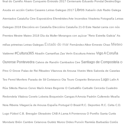
final do Camiño
Álvaro Cunqueiro
Entroido 2017
Centenario Eduardo Pondal
DestinoStgo
Libros
Axuda en acción
Carlos Casares
Letras Galegas 2017
Xabarín club
Radio Galega
Atentados Cataluña
Cine
Exposicións
Efemérides
Arte
Incendios
Viradeira
Fotografía
Letras
Galegas 2018
Eleccións en Cataluña
Eleccións Cataluña 21-D
Este Nadal canta con nós
Premios Mestre Mateo 2018
Día da Muller
Morangos con açúcar
"Reto Estrella Galicia"
As
Meteo
Estado do mar
miñas primeiras Letras Galegas
Fernández Albor
Ernesto Chao
#Cultura365
Vigo
A Coruña
Valderrei
Abadín
Camariñas
Zas
Verín
Escultura
Arteixo
Ourense
Pontevedra
Santiago de Compostela
Calvos de Randín
Cambados
Cee
O
Pino
O Grove
Palas de Rei
Ribadeo
Vilanova de Arousa
Viveiro
Meis
Salceda de Caselas
Lugo
Teo
Ferrol
Monfero
Parada de Sil
Coristanco
Oia
Touro
Cospeito
Betanzos
Lalín
A
Rúa
Silleda
Rianxo
Cervo
Marín
Ames
Begonte
O Carballiño
Carballo
Cerceda
Cualedro
Redondela
Vilaboa
Covelo
Lobeira
Boqueixón
Cangas
A Arnoia
Padrón
Culleredo
Moaña
Noia
Ribeira
Vilagarcía de Arousa
España
Portugal
O Brasil
R.C. Deportivo
R.C. Celta
C.D.
Lugo
Fútbol
C.B. Breogán
Obradoiro CAB
A Lama
A Pontenova
O Porriño
Sarria
Curtis
Mondariz
Brión
Cambre
Celanova
Guitiriz
Muros
Ordes
Punxín
Ramirás
Barbadás
Coirós