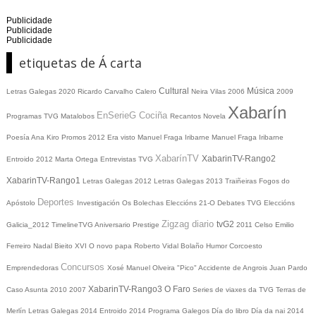
Publicidade
Publicidade
Publicidade
etiquetas de Á carta
Cultural
Música
Letras Galegas 2020
Ricardo Carvalho Calero
Neira Vilas
2006
2009
Xabarín
EnSerieG
Cociña
Programas TVG
Matalobos
Recantos
Novela
Poesía
Ana Kiro
Promos
2012
Era visto
Manuel Fraga Iribarne
Manuel Fraga Iribarne
XabarínTV
XabarinTV-Rango2
Entroido 2012
Marta Ortega
Entrevistas TVG
XabarinTV-Rango1
Letras Galegas 2012
Letras Galegas
2013
Traiñeiras
Fogos do
Deportes
Apóstolo
Investigación
Os Bolechas
Eleccións 21-O
Debates TVG
Eleccións
Zigzag diario
tvG2
Galicia_2012
TimelineTVG
Aniversario Prestige
2011
Celso Emilio
Ferreiro
Nadal
Bieito XVI
O novo papa
Roberto Vidal Bolaño
Humor
Corcoesto
Concursos
Emprendedoras
Xosé Manuel Olveira "Pico"
Accidente de Angrois
Juan Pardo
XabarinTV-Rango3
O Faro
Caso Asunta
2010
2007
Series de viaxes da TVG
Terras de
Merlín
Letras Galegas 2014
Entroido 2014
Programa Galegos
Día do libro
Día da nai
2014