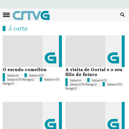
Busc
Á carta
O escudo comellón
A visita de Gorial e o seu
fillo do futuro
Xabarín
XabarínTV
XabarinTV-Rango2
XabarinTV-
Xabarín
XabarínTV
Rango3
XabarinTV-Rango2
XabarinTV-
Rango3