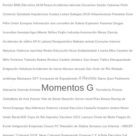
Pontón
BNG
Eleccións 26-M
Pesca
Accidentes laborais
Cervantes
Saúde
Cabanas
Petín
Comercio
Sanidade
Arquitectura
Xustiza
Letras Galegas 2019
Infraestruturas
Paradela
Xove
Piñor
Unión Europea
Información dos concellos de Galicia
Explosión Paramos
Drogas
Incendios forestais
Agro
Alberto Núñez Feijóo
Industria
Automoción
Muras
Ciencia
Accidentes de tráfico
AP-9
Laboral
Desaparicións
Maltrato animal
Consumo
Internet
Natureza
Violencia machista
Redes
Educación
Alcoa
Solidariedade
Lotaría
Alfoz
Castrelo de
Miño
Feminino
Trabada
Baleira
Roubos
Cambio climático
San Amaro
Tráfico
Discapacidade
Emigración
Velutinas
Accidentes de tractor
Abusos sexuais
San Xoán de Río
Redada
A Revista
antidroga
Marisqueo
DXT
Xunqueira de Espadanedo
Diana Quer
Patrimonio
Momentos G
Artesanía
Vivenda
Animais
Tecnoloxía
Pintura
Carballeda de Avia
Parrulo
Vilar de Barrio
Natación
Sector naval
Rías Baixas
Racing de
Ferrol
Emprego
Illas Atlánticas
Goberno central
Eleccións
Cataluña
Estados Unidos
Reino
Unido
Brexit
AVE
Copa do Rei
Impostos
Xacobeo 2021
Larouco
Costa da Morte
Fragas do
Eume
Inmigración
Empresas
Coruxo FC
Televisión de Galicia
Semana coa Infancia - UNICEF
Amoeiro
"Culturgal 2019"
Neve
Culturgal
Gomesende
Ourense C.F.
A Bola
Eleccións 5-A