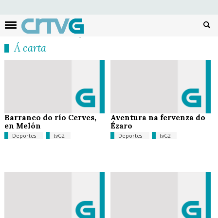
Busc
Á carta
Barranco do río Cerves,
Aventura na fervenza do
en Melón
Ézaro
Deportes
tvG2
Deportes
tvG2