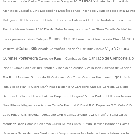
Libros
Axuda en acción
Carlos Casares
Letras Galegas 2017
Xabarín club
Radio Galega
Atentados Cataluña
Cine
Exposicións
Efemérides
Arte
Incendios
Viradeira
Fotografía
Letras
Galegas 2018
Eleccións en Cataluña
Eleccións Cataluña 21-D
Este Nadal canta con nós
Premios Mestre Mateo 2018
Día da Muller
Morangos con açúcar
"Reto Estrella Galicia"
As
Meteo
Estado do mar
miñas primeiras Letras Galegas
Fernández Albor
Ernesto Chao
#Cultura365
Vigo
A Coruña
Valderrei
Abadín
Camariñas
Zas
Verín
Escultura
Arteixo
Ourense
Pontevedra
Santiago de Compostela
Calvos de Randín
Cambados
Cee
O
Pino
O Grove
Palas de Rei
Ribadeo
Vilanova de Arousa
Viveiro
Meis
Salceda de Caselas
Lugo
Teo
Ferrol
Monfero
Parada de Sil
Coristanco
Oia
Touro
Cospeito
Betanzos
Lalín
A
Rúa
Silleda
Rianxo
Cervo
Marín
Ames
Begonte
O Carballiño
Carballo
Cerceda
Cualedro
Redondela
Vilaboa
Covelo
Lobeira
Boqueixón
Cangas
A Arnoia
Padrón
Culleredo
Moaña
Noia
Ribeira
Vilagarcía de Arousa
España
Portugal
O Brasil
R.C. Deportivo
R.C. Celta
C.D.
Lugo
Fútbol
C.B. Breogán
Obradoiro CAB
A Lama
A Pontenova
O Porriño
Sarria
Curtis
Mondariz
Brión
Cambre
Celanova
Guitiriz
Muros
Ordes
Punxín
Ramirás
Barbadás
Coirós
Ribadavia
Xinzo de Limia
Soutomaior
Campo Lameiro
Monforte de Lemos
Taboadela
As