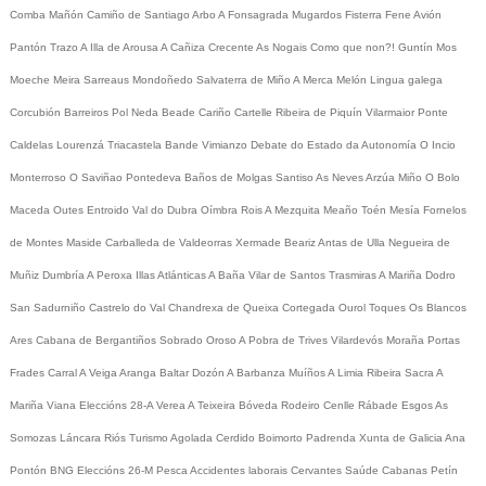
Comba
Mañón
Camiño de Santiago
Arbo
A Fonsagrada
Mugardos
Fisterra
Fene
Avión
Pantón
Trazo
A Illa de Arousa
A Cañiza
Crecente
As Nogais
Como que non?!
Guntín
Mos
Moeche
Meira
Sarreaus
Mondoñedo
Salvaterra de Miño
A Merca
Melón
Lingua galega
Corcubión
Barreiros
Pol
Neda
Beade
Cariño
Cartelle
Ribeira de Piquín
Vilarmaior
Ponte
Caldelas
Lourenzá
Triacastela
Bande
Vimianzo
Debate do Estado da Autonomía
O Incio
Monterroso
O Saviñao
Pontedeva
Baños de Molgas
Santiso
As Neves
Arzúa
Miño
O Bolo
Maceda
Outes
Entroido
Val do Dubra
Oímbra
Rois
A Mezquita
Meaño
Toén
Mesía
Fornelos
de Montes
Maside
Carballeda de Valdeorras
Xermade
Beariz
Antas de Ulla
Negueira de
Muñiz
Dumbría
A Peroxa
Illas Atlánticas
A Baña
Vilar de Santos
Trasmiras
A Mariña
Dodro
San Sadurniño
Castrelo do Val
Chandrexa de Queixa
Cortegada
Ourol
Toques
Os Blancos
Ares
Cabana de Bergantiños
Sobrado
Oroso
A Pobra de Trives
Vilardevós
Moraña
Portas
Frades
Carral
A Veiga
Aranga
Baltar
Dozón
A Barbanza
Muíños
A Limia
Ribeira Sacra
A
Mariña
Viana
Eleccións 28-A
Verea
A Teixeira
Bóveda
Rodeiro
Cenlle
Rábade
Esgos
As
Somozas
Láncara
Riós
Turismo
Agolada
Cerdido
Boimorto
Padrenda
Xunta de Galicia
Ana
Pontón
BNG
Eleccións 26-M
Pesca
Accidentes laborais
Cervantes
Saúde
Cabanas
Petín