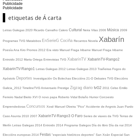
Publicidade
Publicidade
etiquetas de Á carta
Cultural
Música
Letras Galegas 2020
Ricardo Carvalho Calero
Neira Vilas
2006
2009
Xabarín
EnSerieG
Cociña
Programas TVG
Matalobos
Recantos
Novela
Poesía
Ana Kiro
Promos
2012
Era visto
Manuel Fraga Iribarne
Manuel Fraga Iribarne
XabarínTV
XabarinTV-Rango2
Entroido 2012
Marta Ortega
Entrevistas TVG
XabarinTV-Rango1
Letras Galegas 2012
Letras Galegas
2013
Traiñeiras
Fogos do
Deportes
Apóstolo
Investigación
Os Bolechas
Eleccións 21-O
Debates TVG
Eleccións
Zigzag diario
tvG2
Galicia_2012
TimelineTVG
Aniversario Prestige
2011
Celso Emilio
Ferreiro
Nadal
Bieito XVI
O novo papa
Roberto Vidal Bolaño
Humor
Corcoesto
Concursos
Emprendedoras
Xosé Manuel Olveira "Pico"
Accidente de Angrois
Juan Pardo
XabarinTV-Rango3
O Faro
Caso Asunta
2010
2007
Series de viaxes da TVG
Terras de
Merlín
Letras Galegas 2014
Entroido 2014
Programa Galegos
Día do libro
Día da nai
2014
Festas
Eleccións europeas 2014
"especiais históricos deportes"
San Xoán
Especial San