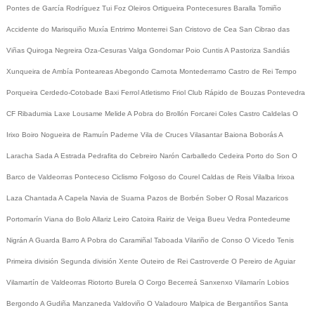
Pontes de García Rodríguez
Tui
Foz
Oleiros
Ortigueira
Pontecesures
Baralla
Tomiño
Accidente do Marisquiño
Muxía
Entrimo
Monterrei
San Cristovo de Cea
San Cibrao das
Viñas
Quiroga
Negreira
Oza-Cesuras
Valga
Gondomar
Poio
Cuntis
A Pastoriza
Sandiás
Xunqueira de Ambía
Ponteareas
Abegondo
Carnota
Montederramo
Castro de Rei
Tempo
Porqueira
Cerdedo-Cotobade
Baxi Ferrol
Atletismo
Friol
Club Rápido de Bouzas
Pontevedra
CF
Ribadumia
Laxe
Lousame
Melide
A Pobra do Brollón
Forcarei
Coles
Castro Caldelas
O
Irixo
Boiro
Nogueira de Ramuín
Paderne
Vila de Cruces
Vilasantar
Baiona
Boborás
A
Laracha
Sada
A Estrada
Pedrafita do Cebreiro
Narón
Carballedo
Cedeira
Porto do Son
O
Barco de Valdeorras
Ponteceso
Ciclismo
Folgoso do Courel
Caldas de Reis
Vilalba
Irixoa
Laza
Chantada
A Capela
Navia de Suarna
Pazos de Borbén
Sober
O Rosal
Mazaricos
Portomarín
Viana do Bolo
Allariz
Leiro
Catoira
Rairiz de Veiga
Bueu
Vedra
Pontedeume
Nigrán
A Guarda
Barro
A Pobra do Caramiñal
Taboada
Vilariño de Conso
O Vicedo
Tenis
Primeira división
Segunda división
Xente
Outeiro de Rei
Castroverde
O Pereiro de Aguiar
Vilamartín de Valdeorras
Riotorto
Burela
O Corgo
Becerreá
Sanxenxo
Vilamarín
Lobios
Bergondo
A Gudiña
Manzaneda
Valdoviño
O Valadouro
Malpica de Bergantiños
Santa