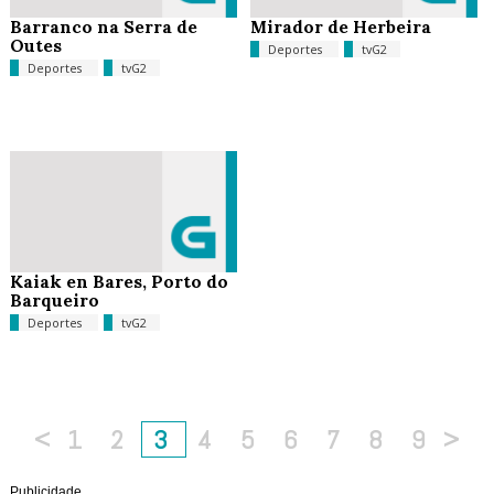
Barranco na Serra de
Mirador de Herbeira
Outes
Deportes
tvG2
Deportes
tvG2
Kaiak en Bares, Porto do
Barqueiro
Deportes
tvG2
<
1
2
3
4
5
6
7
8
9
>
Publicidade