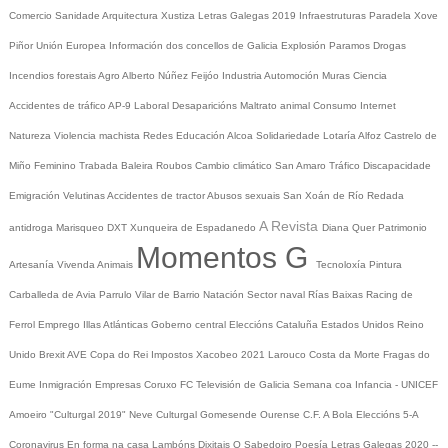
Comercio
Sanidade
Arquitectura
Xustiza
Letras Galegas 2019
Infraestruturas
Paradela
Xove
Piñor
Unión Europea
Información dos concellos de Galicia
Explosión Paramos
Drogas
Incendios forestais
Agro
Alberto Núñez Feijóo
Industria
Automoción
Muras
Ciencia
Accidentes de tráfico
AP-9
Laboral
Desaparicións
Maltrato animal
Consumo
Internet
Natureza
Violencia machista
Redes
Educación
Alcoa
Solidariedade
Lotaría
Alfoz
Castrelo de
Miño
Feminino
Trabada
Baleira
Roubos
Cambio climático
San Amaro
Tráfico
Discapacidade
Emigración
Velutinas
Accidentes de tractor
Abusos sexuais
San Xoán de Río
Redada
A Revista
antidroga
Marisqueo
DXT
Xunqueira de Espadanedo
Diana Quer
Patrimonio
Momentos G
Artesanía
Vivenda
Animais
Tecnoloxía
Pintura
Carballeda de Avia
Parrulo
Vilar de Barrio
Natación
Sector naval
Rías Baixas
Racing de
Ferrol
Emprego
Illas Atlánticas
Goberno central
Eleccións
Cataluña
Estados Unidos
Reino
Unido
Brexit
AVE
Copa do Rei
Impostos
Xacobeo 2021
Larouco
Costa da Morte
Fragas do
Eume
Inmigración
Empresas
Coruxo FC
Televisión de Galicia
Semana coa Infancia - UNICEF
Amoeiro
"Culturgal 2019"
Neve
Culturgal
Gomesende
Ourense C.F.
A Bola
Eleccións 5-A
Coronavirus
En forma na casa
Lambóns Dixitais
O Sabedoiro
Poesía Letras Galegas 2020
--