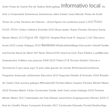
Informativo local
Xoán
Festa do Carme
Día de Galicia
Derbi galego
De
Asís a Compostela
Serramoura
Serramoura video
Eirado
Casa Manola
Terras de Acolá
Land Rober
Terras do Leste
Semana da Infancia - Unicef
Agora non podemos parar
tunai show
Códice Calixtino
Entroido 2015
Boas tardes
Teatro
Premios
Semana Santa
Lingua de signos
Luar
Mestre Mateo 15
Hospital Real
Xosé R. Gayoso
Eleccións
Bamboleo
locais 2015
Letras Galegas 2015
#GaliciaNoiteMeiga
Educación Infantil
Familia
real
Escola Naval de Marín
40º Norte
30anosTVG
Urxencia Cero
Área Pública
LuarMilenario
Gastropodos
Collidos nas patacas
2008
2010
Fútbol 2ª B
Terceira División
Ciencia e
Tecnoloxía
O que pasa aquí
O país máis grande do mundo
#VSemanaCoaInfancia
Programa destacado
aGdetodos
Eleccións 20-D
Segunda División B
Entroido 2016
Rosalía
de Castro
Ciclo autores galegos
#Rosalía180
Premios María Casares
Premios Mestre Mateo
2016
Premios Martín Códax
Centenario Camilo José Cela
Letras Galegas 2016
Premios
Mestre Mateo 2017
Irmandades da Fala
Debate autonómico
Augasquentes
Womex 2016
O
final do Camiño
Álvaro Cunqueiro
Entroido 2017
Centenario Eduardo Pondal
DestinoStgo