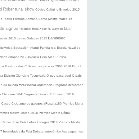
d Rober tunai show
Códice Calixtino
Entroido 2015
es
Teatro
Premios
Semana Santa
Mestre Mateo 15
de signos
Luar
Hospital Real
Xosé R. Gayoso
Bamboleo
 locais 2015
Letras Galegas 2015
oiteMeiga
Educación Infantil
Familia real
Escola Naval de
 Norte
30anosTVG
Urxencia Cero
Área Pública
ario
Gastropodos
Collidos nas patacas
2008
2010
Fútbol
ira División
Ciencia e Tecnoloxía
O que pasa aquí
O país
nde do mundo
#VSemanaCoaInfancia
Programa destacado
s
Eleccións 20-D
Segunda División B
Entroido 2016
e Castro
Ciclo autores galegos
#Rosalía180
Premios María
remios Mestre Mateo 2016
Premios Martín Códax
o Camilo José Cela
Letras Galegas 2016
Premios Mestre
17
Irmandades da Fala
Debate autonómico
Augasquentes