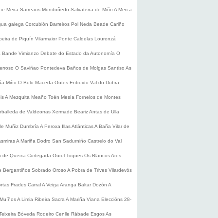
he
Meira
Sarreaus
Mondoñedo
Salvaterra de Miño
A Merca
gua galega
Corcubión
Barreiros
Pol
Neda
Beade
Cariño
beira de Piquín
Vilarmaior
Ponte Caldelas
Lourenzá
a
Bande
Vimianzo
Debate do Estado da Autonomía
O
erroso
O Saviñao
Pontedeva
Baños de Molgas
Santiso
As
úa
Miño
O Bolo
Maceda
Outes
Entroido
Val do Dubra
is
A Mezquita
Meaño
Toén
Mesía
Fornelos de Montes
rballeda de Valdeorras
Xermade
Beariz
Antas de Ulla
de Muñiz
Dumbría
A Peroxa
Illas Atlánticas
A Baña
Vilar de
asmiras
A Mariña
Dodro
San Sadurniño
Castrelo do Val
a de Queixa
Cortegada
Ourol
Toques
Os Blancos
Ares
 Bergantiños
Sobrado
Oroso
A Pobra de Trives
Vilardevós
rtas
Frades
Carral
A Veiga
Aranga
Baltar
Dozón
A
Muíños
A Limia
Ribeira Sacra
A Mariña
Viana
Eleccións 28-
Teixeira
Bóveda
Rodeiro
Cenlle
Rábade
Esgos
As