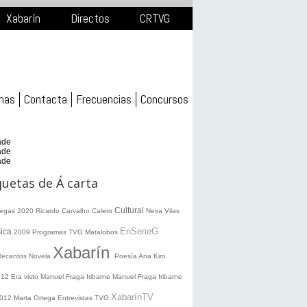
Xabarín
Directos
CRTVG
mas
Contacta
Frecuencias
Concursos
ade
ade
ade
quetas de Á carta
Cultural
legas 2020
Ricardo Carvalho Calero
Neira Vilas
EnSerieG
ica
2009
Programas TVG
Matalobos
Xabarín
Recantos
Novela
Poesía
Ana Kiro
012
Era visto
Manuel Fraga Iribarne
Manuel Fraga Iribarne
XabarínTV
2012
Marta Ortega
Entrevistas TVG