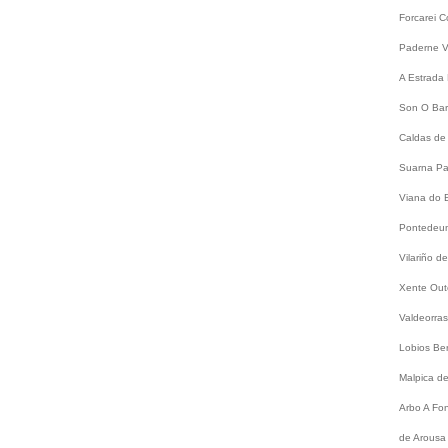
Forcarei
C
Paderne
V
A Estrada
Son
O Bar
Caldas de
Suarna
Pa
Viana do 
Pontede
Vilariño 
Xente
Out
Valdeorra
Lobios
Be
Malpica d
Arbo
A Fo
de Arousa