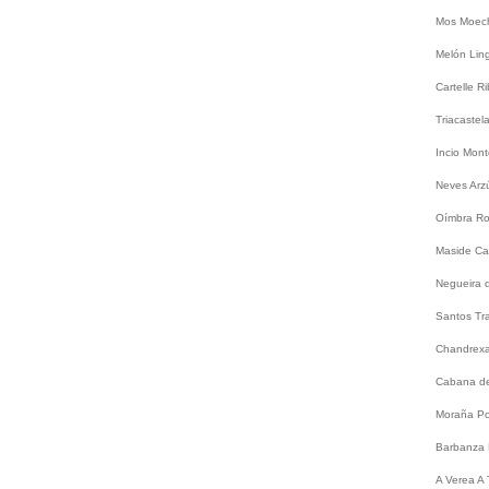
Mos
Moec
Melón
Lin
Cartelle
Ri
Triacastel
Incio
Mont
Neves
Arz
Oímbra
Ro
Maside
Ca
Negueira 
Santos
Tr
Chandrex
Cabana de
Moraña
Po
Barbanza
A
Verea
A 