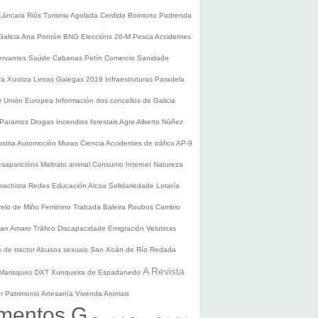
Láncara
Riós
Turismo
Agolada
Cerdido
Boimorto
Padrenda
Galicia
Ana Pontón
BNG
Eleccións 26-M
Pesca
Accidentes
ervantes
Saúde
Cabanas
Petín
Comercio
Sanidade
ura
Xustiza
Letras Galegas 2019
Infraestruturas
Paradela
r
Unión Europea
Información dos concellos de Galicia
 Paramos
Drogas
Incendios forestais
Agro
Alberto Núñez
ustria
Automoción
Muras
Ciencia
Accidentes de tráfico
AP-9
saparicións
Maltrato animal
Consumo
Internet
Natureza
 machista
Redes
Educación
Alcoa
Solidariedade
Lotaría
relo de Miño
Feminino
Trabada
Baleira
Roubos
Cambio
an Amaro
Tráfico
Discapacidade
Emigración
Velutinas
 de tractor
Abusos sexuais
San Xoán de Río
Redada
A Revista
Marisqueo
DXT
Xunqueira de Espadanedo
er
Patrimonio
Artesanía
Vivenda
Animais
mentos G