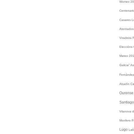
Womex 2
Centenari
Casares
L
Atentados
Viradeira
Eleccións
Mateo 20
Galicia"
As
Fernández
Abadín
Ca
Ourens
Santiag
Vilanova 
Monfero
P
Lugo
Lal