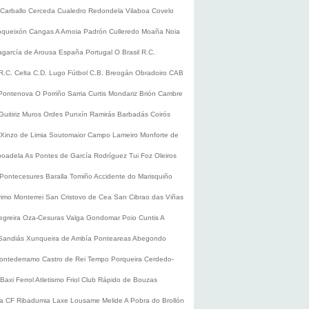
Carballo
Cerceda
Cualedro
Redondela
Vilaboa
Covelo
oqueixón
Cangas
A Arnoia
Padrón
Culleredo
Moaña
Noia
lagarcía de Arousa
España
Portugal
O Brasil
R.C.
R.C. Celta
C.D. Lugo
Fútbol
C.B. Breogán
Obradoiro CAB
Pontenova
O Porriño
Sarria
Curtis
Mondariz
Brión
Cambre
Guitiriz
Muros
Ordes
Punxín
Ramirás
Barbadás
Coirós
Xinzo de Limia
Soutomaior
Campo Lameiro
Monforte de
boadela
As Pontes de García Rodríguez
Tui
Foz
Oleiros
Pontecesures
Baralla
Tomiño
Accidente do Marisquiño
rimo
Monterrei
San Cristovo de Cea
San Cibrao das Viñas
egreira
Oza-Cesuras
Valga
Gondomar
Poio
Cuntis
A
Sandiás
Xunqueira de Ambía
Ponteareas
Abegondo
ontederramo
Castro de Rei
Tempo
Porqueira
Cerdedo-
Baxi Ferrol
Atletismo
Friol
Club Rápido de Bouzas
ra CF
Ribadumia
Laxe
Lousame
Melide
A Pobra do Brollón