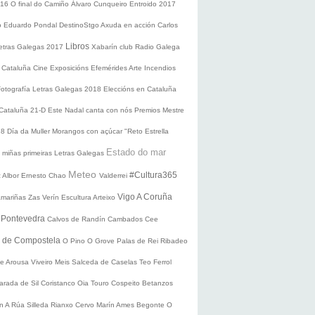
016
O final do Camiño
Álvaro Cunqueiro
Entroido 2017
o Eduardo Pondal
DestinoStgo
Axuda en acción
Carlos
Libros
etras Galegas 2017
Xabarín club
Radio Galega
 Cataluña
Cine
Exposicións
Efemérides
Arte
Incendios
Fotografía
Letras Galegas 2018
Eleccións en Cataluña
 Cataluña 21-D
Este Nadal canta con nós
Premios Mestre
18
Día da Muller
Morangos con açúcar
"Reto Estrella
Estado do mar
 miñas primeiras Letras Galegas
Meteo
#Cultura365
 Albor
Ernesto Chao
Valderrei
Vigo
A Coruña
mariñas
Zas
Verín
Escultura
Arteixo
e
Pontevedra
Calvos de Randín
Cambados
Cee
o de Compostela
O Pino
O Grove
Palas de Rei
Ribadeo
de Arousa
Viveiro
Meis
Salceda de Caselas
Teo
Ferrol
arada de Sil
Coristanco
Oia
Touro
Cospeito
Betanzos
ín
A Rúa
Silleda
Rianxo
Cervo
Marín
Ames
Begonte
O