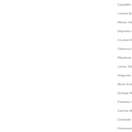
Carballiño
Lobeira
B
Ribeira
Vi
Deportivo
A Lama
A 
Celanova
Ribadavia
Lemos
Ta
Ortigueira
Muxía
Ent
Quiroga
N
Pastoriza
Carnota
M
Cotobade
Ponteved