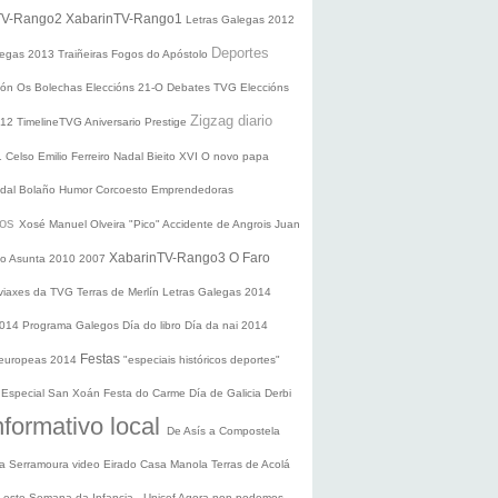
TV-Rango2
XabarinTV-Rango1
Letras Galegas 2012
Deportes
legas
2013
Traiñeiras
Fogos do Apóstolo
ción
Os Bolechas
Eleccións 21-O
Debates TVG
Eleccións
Zigzag diario
012
TimelineTVG
Aniversario Prestige
1
Celso Emilio Ferreiro
Nadal
Bieito XVI
O novo papa
idal Bolaño
Humor
Corcoesto
Emprendedoras
sos
Xosé Manuel Olveira "Pico"
Accidente de Angrois
Juan
XabarinTV-Rango3
O Faro
o Asunta
2010
2007
 viaxes da TVG
Terras de Merlín
Letras Galegas 2014
2014
Programa Galegos
Día do libro
Día da nai
2014
Festas
 europeas 2014
"especiais históricos deportes"
n
Especial San Xoán
Festa do Carme
Día de Galicia
Derbi
nformativo local
De Asís a Compostela
ra
Serramoura video
Eirado
Casa Manola
Terras de Acolá
 Leste
Semana da Infancia - Unicef
Agora non podemos