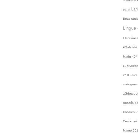
Lan
parar
Boas tard
Lingua 
Eleccións
#GaliciaN
Marín
40º
LuarMilen
2ª B
Terce
máis gra
aGdetodo
Rosalía d
Casares
P
Centenari
Mateo 20