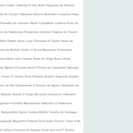
oles
Castro Caldelas
O Irixo
Boiro
Nogueira de Ramuín
ila de Cruces
Vilasantar
Baiona
Boborás
A Laracha
Sada
Pedrafita do Cebreiro
Narón
Carballedo
Cedeira
Porto do
co de Valdeorras
Ponteceso
Ciclismo
Folgoso do Courel
 Reis
Vilalba
Irixoa
Laza
Chantada
A Capela
Navia de
zos de Borbén
Sober
O Rosal
Mazaricos
Portomarín
Bolo
Allariz
Leiro
Catoira
Rairiz de Veiga
Bueu
Vedra
ume
Nigrán
A Guarda
Barro
A Pobra do Caramiñal
Taboada
de Conso
O Vicedo
Tenis
Primeira división
Segunda división
eiro de Rei
Castroverde
O Pereiro de Aguiar
Vilamartín de
s
Riotorto
Burela
O Corgo
Becerreá
Sanxenxo
Vilamarín
rgondo
A Gudiña
Manzaneda
Valdoviño
O Valadouro
e Bergantiños
Santa Comba
Mañón
Camiño de Santiago
nsagrada
Mugardos
Fisterra
Fene
Avión
Pantón
Trazo
A Illa
A Cañiza
Crecente
As Nogais
Como que non?!
Guntín