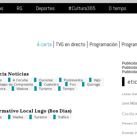
as
RG
Deportes
#Cultura365
O tempo
Á carta
TVG en directo
Programación
Progra
Publicid
Publicid
Publicid
cia Noticias
go
A Coruña
Ourense
Pontevedra
Vigo
eti
tiago de Compostela
Cualedro
Foz
Quiroga
eira
Vilaboa
Turismo
Tempo
Letras Ga
Mús
2006
rmativo Local Lugo (Bos Días)
Cociña
go
Vilalba
Turismo
Tráfico
Promos
2
Entroido 