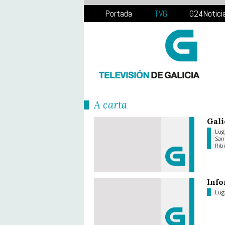
Portada
TVG
G24Notici
Á carta
Gali
Lu
San
Rib
Info
Lu