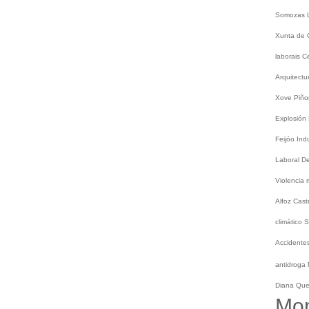
Somozas
Xunta de 
laborais
C
Arquitect
Xove
Piño
Explosión
Feijóo
Ind
Laboral
De
Violencia
Alfoz
Cast
climático
S
Accidentes
antidroga
Diana Qu
Mo