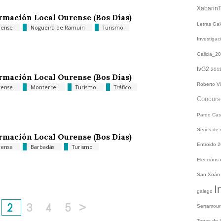
Xabarin
rmación Local Ourense (Bos Días)
Letras Ga
rense
Nogueira de Ramuín
Turismo
Investiga
Galicia_2
tvG2
201
rmación Local Ourense (Bos Días)
Roberto V
rense
Monterrei
Turismo
Tráfico
Concur
Pardo
Cas
Series de
rmación Local Ourense (Bos Días)
Entroido 
rense
Barbadás
Turismo
Eleccións
San Xoá
I
galego
2
3
4
5
>
Serramou
Terras do