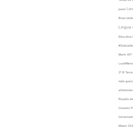
Lan
parar
Boas tard
Lingua 
Eleccións
#GaliciaN
Marín
40º
LuarMilen
2ª B
Terce
máis gra
aGdetodo
Rosalía d
Casares
P
Centenari
Mateo 20