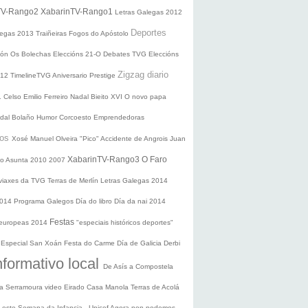
TV-Rango2
XabarinTV-Rango1
Letras Galegas 2012
Deportes
legas
2013
Traiñeiras
Fogos do Apóstolo
ción
Os Bolechas
Eleccións 21-O
Debates TVG
Eleccións
Zigzag diario
012
TimelineTVG
Aniversario Prestige
1
Celso Emilio Ferreiro
Nadal
Bieito XVI
O novo papa
idal Bolaño
Humor
Corcoesto
Emprendedoras
sos
Xosé Manuel Olveira "Pico"
Accidente de Angrois
Juan
XabarinTV-Rango3
O Faro
o Asunta
2010
2007
 viaxes da TVG
Terras de Merlín
Letras Galegas 2014
2014
Programa Galegos
Día do libro
Día da nai
2014
Festas
 europeas 2014
"especiais históricos deportes"
n
Especial San Xoán
Festa do Carme
Día de Galicia
Derbi
nformativo local
De Asís a Compostela
ra
Serramoura video
Eirado
Casa Manola
Terras de Acolá
 Leste
Semana da Infancia - Unicef
Agora non podemos