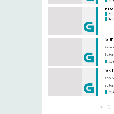
Este
Cor
Tea
"A f
Xéner
Editor
Cul
"As 
Xéner
Editor
Cul
<
1