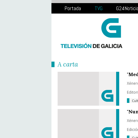
Portada
TVG
G24Notici
Á carta
"Med
Xéner
Editor
Cul
"Nun
Xéner
Edició
Cul