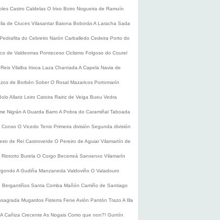
oles
Castro Caldelas
O Irixo
Boiro
Nogueira de Ramuín
ila de Cruces
Vilasantar
Baiona
Boborás
A Laracha
Sada
Pedrafita do Cebreiro
Narón
Carballedo
Cedeira
Porto do
co de Valdeorras
Ponteceso
Ciclismo
Folgoso do Courel
 Reis
Vilalba
Irixoa
Laza
Chantada
A Capela
Navia de
zos de Borbén
Sober
O Rosal
Mazaricos
Portomarín
Bolo
Allariz
Leiro
Catoira
Rairiz de Veiga
Bueu
Vedra
ume
Nigrán
A Guarda
Barro
A Pobra do Caramiñal
Taboada
de Conso
O Vicedo
Tenis
Primeira división
Segunda división
eiro de Rei
Castroverde
O Pereiro de Aguiar
Vilamartín de
s
Riotorto
Burela
O Corgo
Becerreá
Sanxenxo
Vilamarín
rgondo
A Gudiña
Manzaneda
Valdoviño
O Valadouro
e Bergantiños
Santa Comba
Mañón
Camiño de Santiago
nsagrada
Mugardos
Fisterra
Fene
Avión
Pantón
Trazo
A Illa
A Cañiza
Crecente
As Nogais
Como que non?!
Guntín