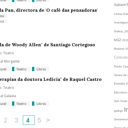
Xabarin
la Pan, directora de 'O café das pensadoras'
Letras Ga
tes
tro
Investiga
Galicia_2
tvG2
201
illa de Woody Allen" de Santiago Cortegoso
Roberto V
o: Teatro
Concur
ial Morgante
Pardo
Cas
tural
Teatro
Libros
Series de
terapias da doutora Ledicia" de Raquel Castro
Entroido 
o: Teatro
Eleccións
ial Galaxia
San Xoá
tural
Teatro
Libros
I
galego
2
3
4
5
>
Serramou
Terras do