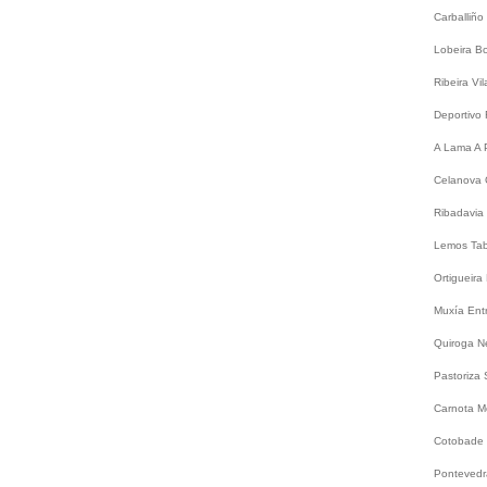
Carballiño
Lobeira
B
Ribeira
Vi
Deportivo
A Lama
A 
Celanova
Ribadavia
Lemos
Ta
Ortigueira
Muxía
Ent
Quiroga
N
Pastoriza
Carnota
M
Cotobade
Ponteved