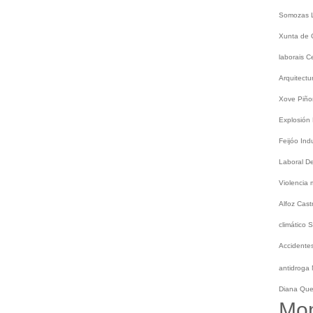
Somozas
Xunta de 
laborais
C
Arquitect
Xove
Piño
Explosión
Feijóo
Ind
Laboral
De
Violencia
Alfoz
Cast
climático
S
Accidentes
antidroga
Diana Qu
Mo