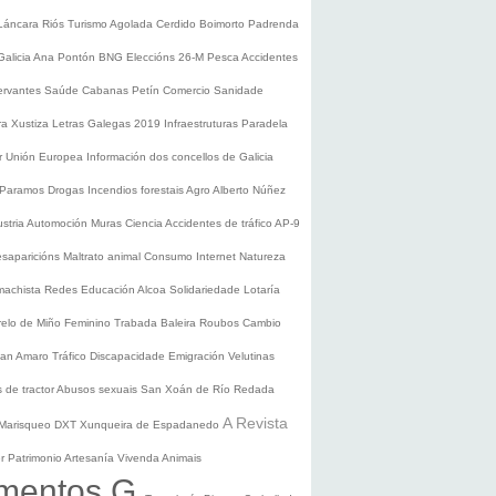
Láncara
Riós
Turismo
Agolada
Cerdido
Boimorto
Padrenda
Galicia
Ana Pontón
BNG
Eleccións 26-M
Pesca
Accidentes
ervantes
Saúde
Cabanas
Petín
Comercio
Sanidade
ura
Xustiza
Letras Galegas 2019
Infraestruturas
Paradela
r
Unión Europea
Información dos concellos de Galicia
 Paramos
Drogas
Incendios forestais
Agro
Alberto Núñez
ustria
Automoción
Muras
Ciencia
Accidentes de tráfico
AP-9
saparicións
Maltrato animal
Consumo
Internet
Natureza
 machista
Redes
Educación
Alcoa
Solidariedade
Lotaría
relo de Miño
Feminino
Trabada
Baleira
Roubos
Cambio
an Amaro
Tráfico
Discapacidade
Emigración
Velutinas
 de tractor
Abusos sexuais
San Xoán de Río
Redada
A Revista
Marisqueo
DXT
Xunqueira de Espadanedo
er
Patrimonio
Artesanía
Vivenda
Animais
mentos G