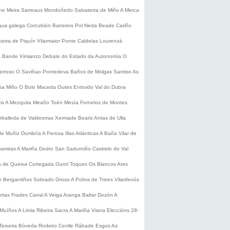
he
Meira
Sarreaus
Mondoñedo
Salvaterra de Miño
A Merca
gua galega
Corcubión
Barreiros
Pol
Neda
Beade
Cariño
beira de Piquín
Vilarmaior
Ponte Caldelas
Lourenzá
a
Bande
Vimianzo
Debate do Estado da Autonomía
O
erroso
O Saviñao
Pontedeva
Baños de Molgas
Santiso
As
úa
Miño
O Bolo
Maceda
Outes
Entroido
Val do Dubra
is
A Mezquita
Meaño
Toén
Mesía
Fornelos de Montes
rballeda de Valdeorras
Xermade
Beariz
Antas de Ulla
de Muñiz
Dumbría
A Peroxa
Illas Atlánticas
A Baña
Vilar de
asmiras
A Mariña
Dodro
San Sadurniño
Castrelo do Val
a de Queixa
Cortegada
Ourol
Toques
Os Blancos
Ares
 Bergantiños
Sobrado
Oroso
A Pobra de Trives
Vilardevós
rtas
Frades
Carral
A Veiga
Aranga
Baltar
Dozón
A
Muíños
A Limia
Ribeira Sacra
A Mariña
Viana
Eleccións 28-
Teixeira
Bóveda
Rodeiro
Cenlle
Rábade
Esgos
As