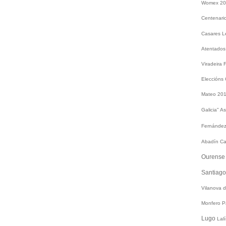
Womex 2
Centenari
Casares
L
Atentados
Viradeira
Eleccións
Mateo 20
Galicia"
As
Fernández
Abadín
Ca
Ourens
Santiag
Vilanova 
Monfero
P
Lugo
Lal