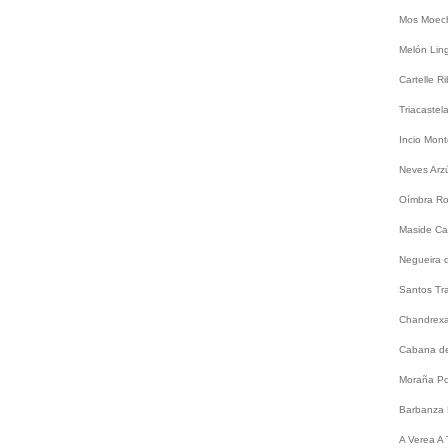
Mos
Moec
Melón
Lin
Cartelle
Ri
Triacastel
Incio
Mont
Neves
Arz
Oímbra
Ro
Maside
Ca
Negueira 
Santos
Tr
Chandrex
Cabana de
Moraña
Po
Barbanza
A
Verea
A 