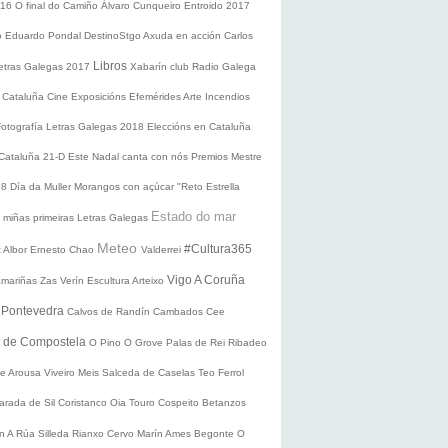
016
O final do Camiño
Álvaro Cunqueiro
Entroido 2017
o Eduardo Pondal
DestinoStgo
Axuda en acción
Carlos
Libros
etras Galegas 2017
Xabarín club
Radio Galega
 Cataluña
Cine
Exposicións
Efemérides
Arte
Incendios
Fotografía
Letras Galegas 2018
Eleccións en Cataluña
 Cataluña 21-D
Este Nadal canta con nós
Premios Mestre
18
Día da Muller
Morangos con açúcar
"Reto Estrella
Estado do mar
 miñas primeiras Letras Galegas
Meteo
#Cultura365
 Albor
Ernesto Chao
Valderrei
Vigo
A Coruña
mariñas
Zas
Verín
Escultura
Arteixo
e
Pontevedra
Calvos de Randín
Cambados
Cee
o de Compostela
O Pino
O Grove
Palas de Rei
Ribadeo
de Arousa
Viveiro
Meis
Salceda de Caselas
Teo
Ferrol
arada de Sil
Coristanco
Oia
Touro
Cospeito
Betanzos
ín
A Rúa
Silleda
Rianxo
Cervo
Marín
Ames
Begonte
O