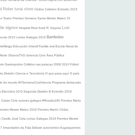
d Rober tunai show
Códice Calixtino
Entroido 2015
es
Teatro
Premios
Semana Santa
Mestre Mateo 15
de signos
Luar
Hospital Real
Xosé R. Gayoso
Bamboleo
 locais 2015
Letras Galegas 2015
oiteMeiga
Educación Infantil
Familia real
Escola Naval de
 Norte
30anosTVG
Urxencia Cero
Área Pública
ario
Gastropodos
Collidos nas patacas
2008
2010
Fútbol
ira División
Ciencia e Tecnoloxía
O que pasa aquí
O país
nde do mundo
#VSemanaCoaInfancia
Programa destacado
s
Eleccións 20-D
Segunda División B
Entroido 2016
e Castro
Ciclo autores galegos
#Rosalía180
Premios María
remios Mestre Mateo 2016
Premios Martín Códax
o Camilo José Cela
Letras Galegas 2016
Premios Mestre
17
Irmandades da Fala
Debate autonómico
Augasquentes