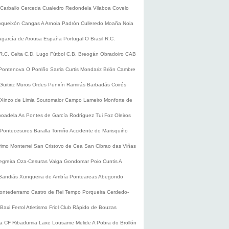
Carballo
Cerceda
Cualedro
Redondela
Vilaboa
Covelo
oqueixón
Cangas
A Arnoia
Padrón
Culleredo
Moaña
Noia
lagarcía de Arousa
España
Portugal
O Brasil
R.C.
R.C. Celta
C.D. Lugo
Fútbol
C.B. Breogán
Obradoiro CAB
Pontenova
O Porriño
Sarria
Curtis
Mondariz
Brión
Cambre
Guitiriz
Muros
Ordes
Punxín
Ramirás
Barbadás
Coirós
Xinzo de Limia
Soutomaior
Campo Lameiro
Monforte de
boadela
As Pontes de García Rodríguez
Tui
Foz
Oleiros
Pontecesures
Baralla
Tomiño
Accidente do Marisquiño
rimo
Monterrei
San Cristovo de Cea
San Cibrao das Viñas
egreira
Oza-Cesuras
Valga
Gondomar
Poio
Cuntis
A
Sandiás
Xunqueira de Ambía
Ponteareas
Abegondo
ontederramo
Castro de Rei
Tempo
Porqueira
Cerdedo-
Baxi Ferrol
Atletismo
Friol
Club Rápido de Bouzas
ra CF
Ribadumia
Laxe
Lousame
Melide
A Pobra do Brollón