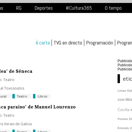
as
RG
Deportes
#Cultura365
O tempo
Á carta
TVG en directo
Programación
Progra
Publicid
Publicid
Publicid
ea" de Séneca
eti
o: Teatro
ial Toxosoutos
Letras Ga
tural
Teatro
Libros
Mús
2006
ca paraíso" de Manuel Lourenzo
Cociña
o: Teatro
Promos
2
ns Xerais de Galicia
Entroido 
tural
Teatro
Libros