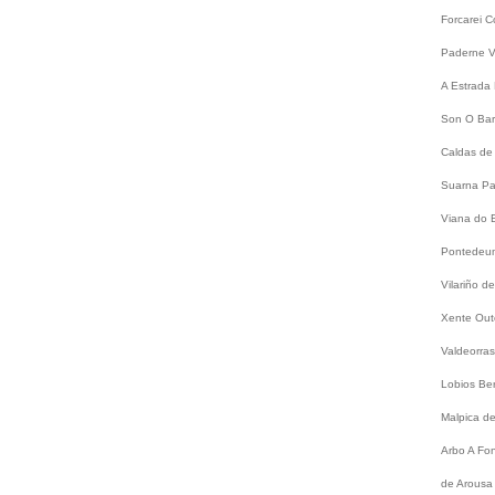
Forcarei
C
Paderne
V
A Estrada
Son
O Bar
Caldas de
Suarna
Pa
Viana do 
Pontede
Vilariño 
Xente
Out
Valdeorra
Lobios
Be
Malpica d
Arbo
A Fo
de Arousa