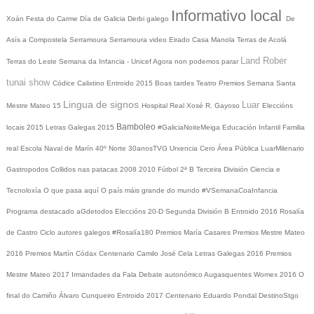
Informativo local
Xoán
Festa do Carme
Día de Galicia
Derbi galego
De
Asís a Compostela
Serramoura
Serramoura video
Eirado
Casa Manola
Terras de Acolá
Land Rober
Terras do Leste
Semana da Infancia - Unicef
Agora non podemos parar
tunai show
Códice Calixtino
Entroido 2015
Boas tardes
Teatro
Premios
Semana Santa
Lingua de signos
Luar
Mestre Mateo 15
Hospital Real
Xosé R. Gayoso
Eleccións
Bamboleo
locais 2015
Letras Galegas 2015
#GaliciaNoiteMeiga
Educación Infantil
Familia
real
Escola Naval de Marín
40º Norte
30anosTVG
Urxencia Cero
Área Pública
LuarMilenario
Gastropodos
Collidos nas patacas
2008
2010
Fútbol 2ª B
Terceira División
Ciencia e
Tecnoloxía
O que pasa aquí
O país máis grande do mundo
#VSemanaCoaInfancia
Programa destacado
aGdetodos
Eleccións 20-D
Segunda División B
Entroido 2016
Rosalía
de Castro
Ciclo autores galegos
#Rosalía180
Premios María Casares
Premios Mestre Mateo
2016
Premios Martín Códax
Centenario Camilo José Cela
Letras Galegas 2016
Premios
Mestre Mateo 2017
Irmandades da Fala
Debate autonómico
Augasquentes
Womex 2016
O
final do Camiño
Álvaro Cunqueiro
Entroido 2017
Centenario Eduardo Pondal
DestinoStgo