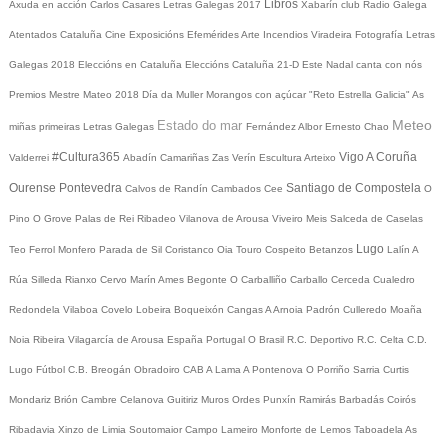
Libros
Axuda en acción
Carlos Casares
Letras Galegas 2017
Xabarín club
Radio Galega
Atentados Cataluña
Cine
Exposicións
Efemérides
Arte
Incendios
Viradeira
Fotografía
Letras
Galegas 2018
Eleccións en Cataluña
Eleccións Cataluña 21-D
Este Nadal canta con nós
Premios Mestre Mateo 2018
Día da Muller
Morangos con açúcar
"Reto Estrella Galicia"
As
Meteo
Estado do mar
miñas primeiras Letras Galegas
Fernández Albor
Ernesto Chao
#Cultura365
Vigo
A Coruña
Valderrei
Abadín
Camariñas
Zas
Verín
Escultura
Arteixo
Ourense
Pontevedra
Santiago de Compostela
Calvos de Randín
Cambados
Cee
O
Pino
O Grove
Palas de Rei
Ribadeo
Vilanova de Arousa
Viveiro
Meis
Salceda de Caselas
Lugo
Teo
Ferrol
Monfero
Parada de Sil
Coristanco
Oia
Touro
Cospeito
Betanzos
Lalín
A
Rúa
Silleda
Rianxo
Cervo
Marín
Ames
Begonte
O Carballiño
Carballo
Cerceda
Cualedro
Redondela
Vilaboa
Covelo
Lobeira
Boqueixón
Cangas
A Arnoia
Padrón
Culleredo
Moaña
Noia
Ribeira
Vilagarcía de Arousa
España
Portugal
O Brasil
R.C. Deportivo
R.C. Celta
C.D.
Lugo
Fútbol
C.B. Breogán
Obradoiro CAB
A Lama
A Pontenova
O Porriño
Sarria
Curtis
Mondariz
Brión
Cambre
Celanova
Guitiriz
Muros
Ordes
Punxín
Ramirás
Barbadás
Coirós
Ribadavia
Xinzo de Limia
Soutomaior
Campo Lameiro
Monforte de Lemos
Taboadela
As