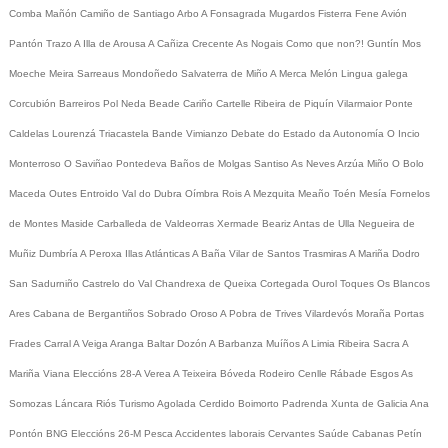
Comba
Mañón
Camiño de Santiago
Arbo
A Fonsagrada
Mugardos
Fisterra
Fene
Avión
Pantón
Trazo
A Illa de Arousa
A Cañiza
Crecente
As Nogais
Como que non?!
Guntín
Mos
Moeche
Meira
Sarreaus
Mondoñedo
Salvaterra de Miño
A Merca
Melón
Lingua galega
Corcubión
Barreiros
Pol
Neda
Beade
Cariño
Cartelle
Ribeira de Piquín
Vilarmaior
Ponte
Caldelas
Lourenzá
Triacastela
Bande
Vimianzo
Debate do Estado da Autonomía
O Incio
Monterroso
O Saviñao
Pontedeva
Baños de Molgas
Santiso
As Neves
Arzúa
Miño
O Bolo
Maceda
Outes
Entroido
Val do Dubra
Oímbra
Rois
A Mezquita
Meaño
Toén
Mesía
Fornelos
de Montes
Maside
Carballeda de Valdeorras
Xermade
Beariz
Antas de Ulla
Negueira de
Muñiz
Dumbría
A Peroxa
Illas Atlánticas
A Baña
Vilar de Santos
Trasmiras
A Mariña
Dodro
San Sadurniño
Castrelo do Val
Chandrexa de Queixa
Cortegada
Ourol
Toques
Os Blancos
Ares
Cabana de Bergantiños
Sobrado
Oroso
A Pobra de Trives
Vilardevós
Moraña
Portas
Frades
Carral
A Veiga
Aranga
Baltar
Dozón
A Barbanza
Muíños
A Limia
Ribeira Sacra
A
Mariña
Viana
Eleccións 28-A
Verea
A Teixeira
Bóveda
Rodeiro
Cenlle
Rábade
Esgos
As
Somozas
Láncara
Riós
Turismo
Agolada
Cerdido
Boimorto
Padrenda
Xunta de Galicia
Ana
Pontón
BNG
Eleccións 26-M
Pesca
Accidentes laborais
Cervantes
Saúde
Cabanas
Petín