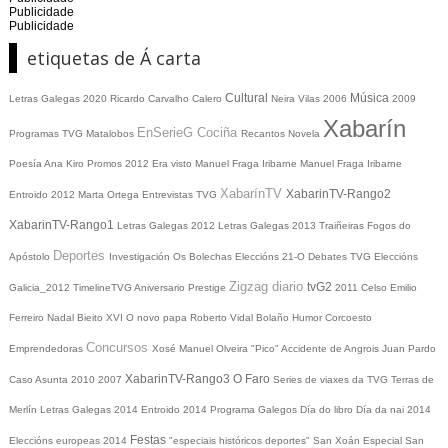
Publicidade
Publicidade
etiquetas de Á carta
Cultural
Música
Letras Galegas 2020
Ricardo Carvalho Calero
Neira Vilas
2006
2009
Xabarín
EnSerieG
Cociña
Programas TVG
Matalobos
Recantos
Novela
Poesía
Ana Kiro
Promos
2012
Era visto
Manuel Fraga Iribarne
Manuel Fraga Iribarne
XabarínTV
XabarinTV-Rango2
Entroido 2012
Marta Ortega
Entrevistas TVG
XabarinTV-Rango1
Letras Galegas 2012
Letras Galegas
2013
Traiñeiras
Fogos do
Deportes
Apóstolo
Investigación
Os Bolechas
Eleccións 21-O
Debates TVG
Eleccións
Zigzag diario
tvG2
Galicia_2012
TimelineTVG
Aniversario Prestige
2011
Celso Emilio
Ferreiro
Nadal
Bieito XVI
O novo papa
Roberto Vidal Bolaño
Humor
Corcoesto
Concursos
Emprendedoras
Xosé Manuel Olveira "Pico"
Accidente de Angrois
Juan Pardo
XabarinTV-Rango3
O Faro
Caso Asunta
2010
2007
Series de viaxes da TVG
Terras de
Merlín
Letras Galegas 2014
Entroido 2014
Programa Galegos
Día do libro
Día da nai
2014
Festas
Eleccións europeas 2014
"especiais históricos deportes"
San Xoán
Especial San