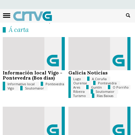
Busc
Á carta
Información local Vigo -
Galicia Noticias
Pontevedra (Bos días)
Lugo
A Coruña
Ourense
Pontevedra
Informativo local
Pontevedra
Ares
Guntín
O Porriño
Vigo
Soutomaior
Ribeira
Soutomaior
Turismo
Rías Baixas