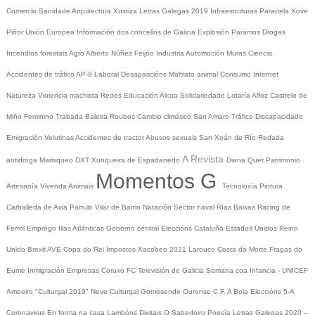
Comercio
Sanidade
Arquitectura
Xustiza
Letras Galegas 2019
Infraestruturas
Paradela
Xove
Piñor
Unión Europea
Información dos concellos de Galicia
Explosión Paramos
Drogas
Incendios forestais
Agro
Alberto Núñez Feijóo
Industria
Automoción
Muras
Ciencia
Accidentes de tráfico
AP-9
Laboral
Desaparicións
Maltrato animal
Consumo
Internet
Natureza
Violencia machista
Redes
Educación
Alcoa
Solidariedade
Lotaría
Alfoz
Castrelo de
Miño
Feminino
Trabada
Baleira
Roubos
Cambio climático
San Amaro
Tráfico
Discapacidade
Emigración
Velutinas
Accidentes de tractor
Abusos sexuais
San Xoán de Río
Redada
A Revista
antidroga
Marisqueo
DXT
Xunqueira de Espadanedo
Diana Quer
Patrimonio
Momentos G
Artesanía
Vivenda
Animais
Tecnoloxía
Pintura
Carballeda de Avia
Parrulo
Vilar de Barrio
Natación
Sector naval
Rías Baixas
Racing de
Ferrol
Emprego
Illas Atlánticas
Goberno central
Eleccións
Cataluña
Estados Unidos
Reino
Unido
Brexit
AVE
Copa do Rei
Impostos
Xacobeo 2021
Larouco
Costa da Morte
Fragas do
Eume
Inmigración
Empresas
Coruxo FC
Televisión de Galicia
Semana coa Infancia - UNICEF
Amoeiro
"Culturgal 2019"
Neve
Culturgal
Gomesende
Ourense C.F.
A Bola
Eleccións 5-A
Coronavirus
En forma na casa
Lambóns Dixitais
O Sabedoiro
Poesía Letras Galegas 2020
--