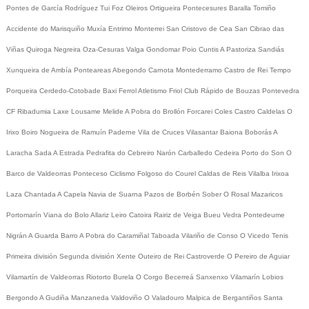
Pontes de García Rodríguez
Tui
Foz
Oleiros
Ortigueira
Pontecesures
Baralla
Tomiño
Accidente do Marisquiño
Muxía
Entrimo
Monterrei
San Cristovo de Cea
San Cibrao das
Viñas
Quiroga
Negreira
Oza-Cesuras
Valga
Gondomar
Poio
Cuntis
A Pastoriza
Sandiás
Xunqueira de Ambía
Ponteareas
Abegondo
Carnota
Montederramo
Castro de Rei
Tempo
Porqueira
Cerdedo-Cotobade
Baxi Ferrol
Atletismo
Friol
Club Rápido de Bouzas
Pontevedra
CF
Ribadumia
Laxe
Lousame
Melide
A Pobra do Brollón
Forcarei
Coles
Castro Caldelas
O
Irixo
Boiro
Nogueira de Ramuín
Paderne
Vila de Cruces
Vilasantar
Baiona
Boborás
A
Laracha
Sada
A Estrada
Pedrafita do Cebreiro
Narón
Carballedo
Cedeira
Porto do Son
O
Barco de Valdeorras
Ponteceso
Ciclismo
Folgoso do Courel
Caldas de Reis
Vilalba
Irixoa
Laza
Chantada
A Capela
Navia de Suarna
Pazos de Borbén
Sober
O Rosal
Mazaricos
Portomarín
Viana do Bolo
Allariz
Leiro
Catoira
Rairiz de Veiga
Bueu
Vedra
Pontedeume
Nigrán
A Guarda
Barro
A Pobra do Caramiñal
Taboada
Vilariño de Conso
O Vicedo
Tenis
Primeira división
Segunda división
Xente
Outeiro de Rei
Castroverde
O Pereiro de Aguiar
Vilamartín de Valdeorras
Riotorto
Burela
O Corgo
Becerreá
Sanxenxo
Vilamarín
Lobios
Bergondo
A Gudiña
Manzaneda
Valdoviño
O Valadouro
Malpica de Bergantiños
Santa