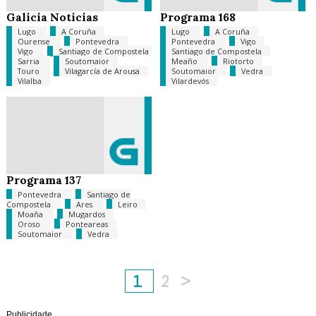
Galicia Noticias
Programa 168
Lugo
A Coruña
Lugo
A Coruña
Ourense
Pontevedra
Pontevedra
Vigo
Vigo
Santiago de Compostela
Santiago de Compostela
Sarria
Soutomaior
Meaño
Riotorto
Touro
Vilagarcía de Arousa
Soutomaior
Vedra
Vilalba
Vilardevós
Programa 137
Pontevedra
Santiago de
Compostela
Ares
Leiro
Moaña
Mugardos
Oroso
Ponteareas
Soutomaior
Vedra
1
2
>
Publicidade