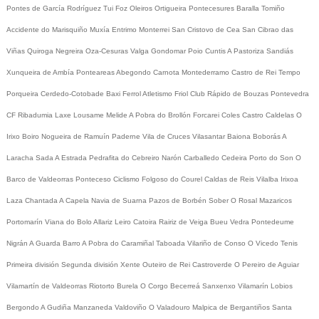
Pontes de García Rodríguez
Tui
Foz
Oleiros
Ortigueira
Pontecesures
Baralla
Tomiño
Accidente do Marisquiño
Muxía
Entrimo
Monterrei
San Cristovo de Cea
San Cibrao das
Viñas
Quiroga
Negreira
Oza-Cesuras
Valga
Gondomar
Poio
Cuntis
A Pastoriza
Sandiás
Xunqueira de Ambía
Ponteareas
Abegondo
Carnota
Montederramo
Castro de Rei
Tempo
Porqueira
Cerdedo-Cotobade
Baxi Ferrol
Atletismo
Friol
Club Rápido de Bouzas
Pontevedra
CF
Ribadumia
Laxe
Lousame
Melide
A Pobra do Brollón
Forcarei
Coles
Castro Caldelas
O
Irixo
Boiro
Nogueira de Ramuín
Paderne
Vila de Cruces
Vilasantar
Baiona
Boborás
A
Laracha
Sada
A Estrada
Pedrafita do Cebreiro
Narón
Carballedo
Cedeira
Porto do Son
O
Barco de Valdeorras
Ponteceso
Ciclismo
Folgoso do Courel
Caldas de Reis
Vilalba
Irixoa
Laza
Chantada
A Capela
Navia de Suarna
Pazos de Borbén
Sober
O Rosal
Mazaricos
Portomarín
Viana do Bolo
Allariz
Leiro
Catoira
Rairiz de Veiga
Bueu
Vedra
Pontedeume
Nigrán
A Guarda
Barro
A Pobra do Caramiñal
Taboada
Vilariño de Conso
O Vicedo
Tenis
Primeira división
Segunda división
Xente
Outeiro de Rei
Castroverde
O Pereiro de Aguiar
Vilamartín de Valdeorras
Riotorto
Burela
O Corgo
Becerreá
Sanxenxo
Vilamarín
Lobios
Bergondo
A Gudiña
Manzaneda
Valdoviño
O Valadouro
Malpica de Bergantiños
Santa