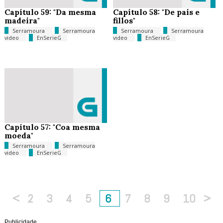
Capítulo 59: "Da mesma
Capítulo 58: "De pais e
madeira"
fillos"
Serramoura
Serramoura
Serramoura
Serramoura
video
EnSerieG
video
EnSerieG
Capítulo 57: "Coa mesma
moeda"
Serramoura
Serramoura
video
EnSerieG
<
2
3
4
5
6
7
8
9
10
>
Publicidade