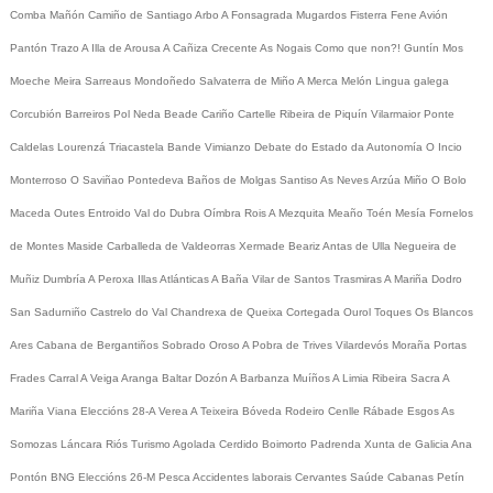
Comba
Mañón
Camiño de Santiago
Arbo
A Fonsagrada
Mugardos
Fisterra
Fene
Avión
Pantón
Trazo
A Illa de Arousa
A Cañiza
Crecente
As Nogais
Como que non?!
Guntín
Mos
Moeche
Meira
Sarreaus
Mondoñedo
Salvaterra de Miño
A Merca
Melón
Lingua galega
Corcubión
Barreiros
Pol
Neda
Beade
Cariño
Cartelle
Ribeira de Piquín
Vilarmaior
Ponte
Caldelas
Lourenzá
Triacastela
Bande
Vimianzo
Debate do Estado da Autonomía
O Incio
Monterroso
O Saviñao
Pontedeva
Baños de Molgas
Santiso
As Neves
Arzúa
Miño
O Bolo
Maceda
Outes
Entroido
Val do Dubra
Oímbra
Rois
A Mezquita
Meaño
Toén
Mesía
Fornelos
de Montes
Maside
Carballeda de Valdeorras
Xermade
Beariz
Antas de Ulla
Negueira de
Muñiz
Dumbría
A Peroxa
Illas Atlánticas
A Baña
Vilar de Santos
Trasmiras
A Mariña
Dodro
San Sadurniño
Castrelo do Val
Chandrexa de Queixa
Cortegada
Ourol
Toques
Os Blancos
Ares
Cabana de Bergantiños
Sobrado
Oroso
A Pobra de Trives
Vilardevós
Moraña
Portas
Frades
Carral
A Veiga
Aranga
Baltar
Dozón
A Barbanza
Muíños
A Limia
Ribeira Sacra
A
Mariña
Viana
Eleccións 28-A
Verea
A Teixeira
Bóveda
Rodeiro
Cenlle
Rábade
Esgos
As
Somozas
Láncara
Riós
Turismo
Agolada
Cerdido
Boimorto
Padrenda
Xunta de Galicia
Ana
Pontón
BNG
Eleccións 26-M
Pesca
Accidentes laborais
Cervantes
Saúde
Cabanas
Petín