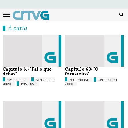
Busc
Á carta
Capítulo 61: "Fai o que
Capítulo 60: "O
debas"
forasteiro"
Serramoura
Serramoura
Serramoura
Serramoura
video
EnSerieG
video