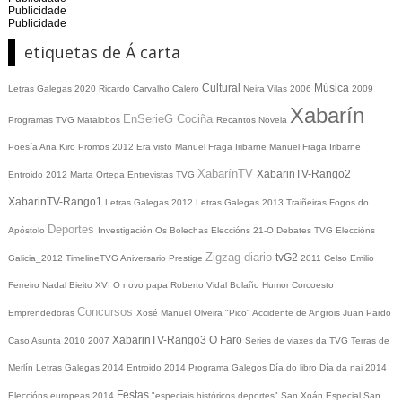
Publicidade
Publicidade
etiquetas de Á carta
Cultural
Música
Letras Galegas 2020
Ricardo Carvalho Calero
Neira Vilas
2006
2009
Xabarín
EnSerieG
Cociña
Programas TVG
Matalobos
Recantos
Novela
Poesía
Ana Kiro
Promos
2012
Era visto
Manuel Fraga Iribarne
Manuel Fraga Iribarne
XabarínTV
XabarinTV-Rango2
Entroido 2012
Marta Ortega
Entrevistas TVG
XabarinTV-Rango1
Letras Galegas 2012
Letras Galegas
2013
Traiñeiras
Fogos do
Deportes
Apóstolo
Investigación
Os Bolechas
Eleccións 21-O
Debates TVG
Eleccións
Zigzag diario
tvG2
Galicia_2012
TimelineTVG
Aniversario Prestige
2011
Celso Emilio
Ferreiro
Nadal
Bieito XVI
O novo papa
Roberto Vidal Bolaño
Humor
Corcoesto
Concursos
Emprendedoras
Xosé Manuel Olveira "Pico"
Accidente de Angrois
Juan Pardo
XabarinTV-Rango3
O Faro
Caso Asunta
2010
2007
Series de viaxes da TVG
Terras de
Merlín
Letras Galegas 2014
Entroido 2014
Programa Galegos
Día do libro
Día da nai
2014
Festas
Eleccións europeas 2014
"especiais históricos deportes"
San Xoán
Especial San