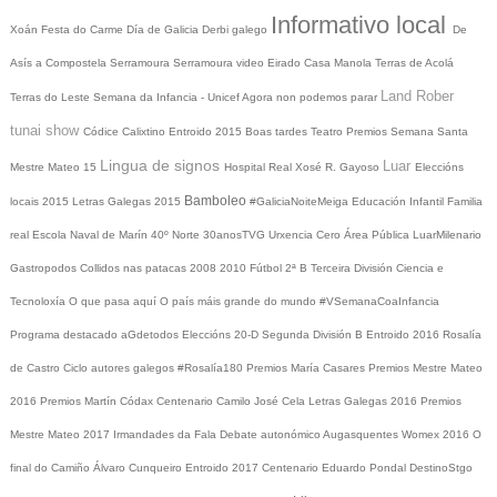
Informativo local
Xoán
Festa do Carme
Día de Galicia
Derbi galego
De
Asís a Compostela
Serramoura
Serramoura video
Eirado
Casa Manola
Terras de Acolá
Land Rober
Terras do Leste
Semana da Infancia - Unicef
Agora non podemos parar
tunai show
Códice Calixtino
Entroido 2015
Boas tardes
Teatro
Premios
Semana Santa
Lingua de signos
Luar
Mestre Mateo 15
Hospital Real
Xosé R. Gayoso
Eleccións
Bamboleo
locais 2015
Letras Galegas 2015
#GaliciaNoiteMeiga
Educación Infantil
Familia
real
Escola Naval de Marín
40º Norte
30anosTVG
Urxencia Cero
Área Pública
LuarMilenario
Gastropodos
Collidos nas patacas
2008
2010
Fútbol 2ª B
Terceira División
Ciencia e
Tecnoloxía
O que pasa aquí
O país máis grande do mundo
#VSemanaCoaInfancia
Programa destacado
aGdetodos
Eleccións 20-D
Segunda División B
Entroido 2016
Rosalía
de Castro
Ciclo autores galegos
#Rosalía180
Premios María Casares
Premios Mestre Mateo
2016
Premios Martín Códax
Centenario Camilo José Cela
Letras Galegas 2016
Premios
Mestre Mateo 2017
Irmandades da Fala
Debate autonómico
Augasquentes
Womex 2016
O
final do Camiño
Álvaro Cunqueiro
Entroido 2017
Centenario Eduardo Pondal
DestinoStgo