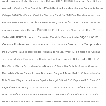
Libros
Axuda en acción
Carlos Casares
Letras Galegas 2017
Xabarín club
Radio Galega
Atentados Cataluña
Cine
Exposicións
Efemérides
Arte
Incendios
Viradeira
Fotografía
Letras
Galegas 2018
Eleccións en Cataluña
Eleccións Cataluña 21-D
Este Nadal canta con nós
Premios Mestre Mateo 2018
Día da Muller
Morangos con açúcar
"Reto Estrella Galicia"
As
Meteo
Estado do mar
miñas primeiras Letras Galegas
Fernández Albor
Ernesto Chao
#Cultura365
Vigo
A Coruña
Valderrei
Abadín
Camariñas
Zas
Verín
Escultura
Arteixo
Ourense
Pontevedra
Santiago de Compostela
Calvos de Randín
Cambados
Cee
O
Pino
O Grove
Palas de Rei
Ribadeo
Vilanova de Arousa
Viveiro
Meis
Salceda de Caselas
Lugo
Teo
Ferrol
Monfero
Parada de Sil
Coristanco
Oia
Touro
Cospeito
Betanzos
Lalín
A
Rúa
Silleda
Rianxo
Cervo
Marín
Ames
Begonte
O Carballiño
Carballo
Cerceda
Cualedro
Redondela
Vilaboa
Covelo
Lobeira
Boqueixón
Cangas
A Arnoia
Padrón
Culleredo
Moaña
Noia
Ribeira
Vilagarcía de Arousa
España
Portugal
O Brasil
R.C. Deportivo
R.C. Celta
C.D.
Lugo
Fútbol
C.B. Breogán
Obradoiro CAB
A Lama
A Pontenova
O Porriño
Sarria
Curtis
Mondariz
Brión
Cambre
Celanova
Guitiriz
Muros
Ordes
Punxín
Ramirás
Barbadás
Coirós
Ribadavia
Xinzo de Limia
Soutomaior
Campo Lameiro
Monforte de Lemos
Taboadela
As