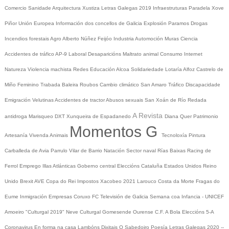
Comercio
Sanidade
Arquitectura
Xustiza
Letras Galegas 2019
Infraestruturas
Paradela
Xove
Piñor
Unión Europea
Información dos concellos de Galicia
Explosión Paramos
Drogas
Incendios forestais
Agro
Alberto Núñez Feijóo
Industria
Automoción
Muras
Ciencia
Accidentes de tráfico
AP-9
Laboral
Desaparicións
Maltrato animal
Consumo
Internet
Natureza
Violencia machista
Redes
Educación
Alcoa
Solidariedade
Lotaría
Alfoz
Castrelo de
Miño
Feminino
Trabada
Baleira
Roubos
Cambio climático
San Amaro
Tráfico
Discapacidade
Emigración
Velutinas
Accidentes de tractor
Abusos sexuais
San Xoán de Río
Redada
A Revista
antidroga
Marisqueo
DXT
Xunqueira de Espadanedo
Diana Quer
Patrimonio
Momentos G
Artesanía
Vivenda
Animais
Tecnoloxía
Pintura
Carballeda de Avia
Parrulo
Vilar de Barrio
Natación
Sector naval
Rías Baixas
Racing de
Ferrol
Emprego
Illas Atlánticas
Goberno central
Eleccións
Cataluña
Estados Unidos
Reino
Unido
Brexit
AVE
Copa do Rei
Impostos
Xacobeo 2021
Larouco
Costa da Morte
Fragas do
Eume
Inmigración
Empresas
Coruxo FC
Televisión de Galicia
Semana coa Infancia - UNICEF
Amoeiro
"Culturgal 2019"
Neve
Culturgal
Gomesende
Ourense C.F.
A Bola
Eleccións 5-A
Coronavirus
En forma na casa
Lambóns Dixitais
O Sabedoiro
Poesía Letras Galegas 2020
--