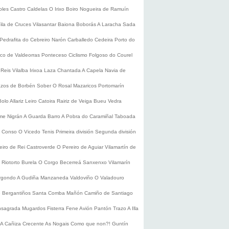
oles
Castro Caldelas
O Irixo
Boiro
Nogueira de Ramuín
ila de Cruces
Vilasantar
Baiona
Boborás
A Laracha
Sada
Pedrafita do Cebreiro
Narón
Carballedo
Cedeira
Porto do
co de Valdeorras
Ponteceso
Ciclismo
Folgoso do Courel
 Reis
Vilalba
Irixoa
Laza
Chantada
A Capela
Navia de
zos de Borbén
Sober
O Rosal
Mazaricos
Portomarín
Bolo
Allariz
Leiro
Catoira
Rairiz de Veiga
Bueu
Vedra
ume
Nigrán
A Guarda
Barro
A Pobra do Caramiñal
Taboada
de Conso
O Vicedo
Tenis
Primeira división
Segunda división
eiro de Rei
Castroverde
O Pereiro de Aguiar
Vilamartín de
s
Riotorto
Burela
O Corgo
Becerreá
Sanxenxo
Vilamarín
rgondo
A Gudiña
Manzaneda
Valdoviño
O Valadouro
e Bergantiños
Santa Comba
Mañón
Camiño de Santiago
nsagrada
Mugardos
Fisterra
Fene
Avión
Pantón
Trazo
A Illa
A Cañiza
Crecente
As Nogais
Como que non?!
Guntín