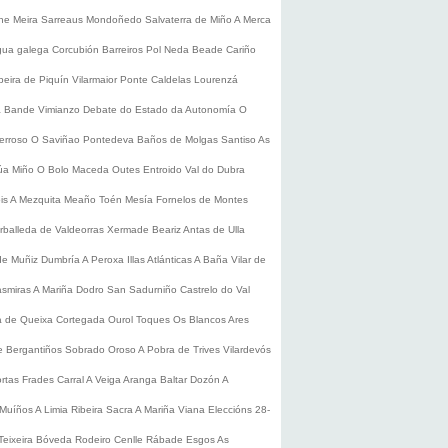
he
Meira
Sarreaus
Mondoñedo
Salvaterra de Miño
A Merca
gua galega
Corcubión
Barreiros
Pol
Neda
Beade
Cariño
beira de Piquín
Vilarmaior
Ponte Caldelas
Lourenzá
a
Bande
Vimianzo
Debate do Estado da Autonomía
O
erroso
O Saviñao
Pontedeva
Baños de Molgas
Santiso
As
úa
Miño
O Bolo
Maceda
Outes
Entroido
Val do Dubra
is
A Mezquita
Meaño
Toén
Mesía
Fornelos de Montes
rballeda de Valdeorras
Xermade
Beariz
Antas de Ulla
de Muñiz
Dumbría
A Peroxa
Illas Atlánticas
A Baña
Vilar de
asmiras
A Mariña
Dodro
San Sadurniño
Castrelo do Val
a de Queixa
Cortegada
Ourol
Toques
Os Blancos
Ares
 Bergantiños
Sobrado
Oroso
A Pobra de Trives
Vilardevós
rtas
Frades
Carral
A Veiga
Aranga
Baltar
Dozón
A
Muíños
A Limia
Ribeira Sacra
A Mariña
Viana
Eleccións 28-
Teixeira
Bóveda
Rodeiro
Cenlle
Rábade
Esgos
As