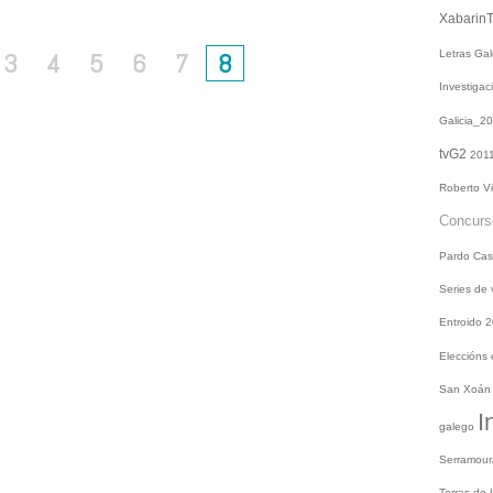
Xabarin
3
4
5
6
7
8
Letras Ga
Investiga
Galicia_2
tvG2
201
Roberto V
Concur
Pardo
Cas
Series de
Entroido 
Eleccións
San Xoá
I
galego
Serramou
Terras do