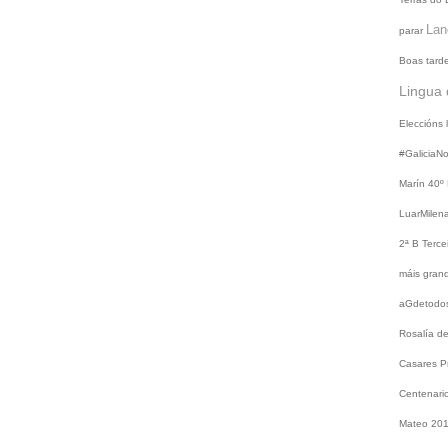
Lan
parar
Boas tard
Lingua 
Eleccións
#GaliciaN
Marín
40º
LuarMilen
2ª B
Terce
máis gra
aGdetodo
Rosalía d
Casares
P
Centenari
Mateo 20