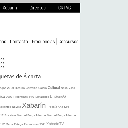
Xabarín
Directos
CRTVG
mas
Contacta
Frecuencias
Concursos
ade
ade
ade
quetas de Á carta
Cultural
legas 2020
Ricardo Carvalho Calero
Neira Vilas
EnSerieG
ica
2009
Programas TVG
Matalobos
Xabarín
Recantos
Novela
Poesía
Ana Kiro
012
Era visto
Manuel Fraga Iribarne
Manuel Fraga Iribarne
XabarínTV
2012
Marta Ortega
Entrevistas TVG