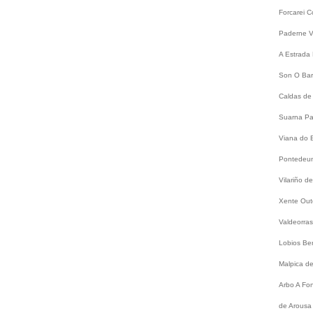
Forcarei
C
Paderne
V
A Estrada
Son
O Bar
Caldas de
Suarna
Pa
Viana do 
Pontede
Vilariño 
Xente
Out
Valdeorra
Lobios
Be
Malpica d
Arbo
A Fo
de Arousa