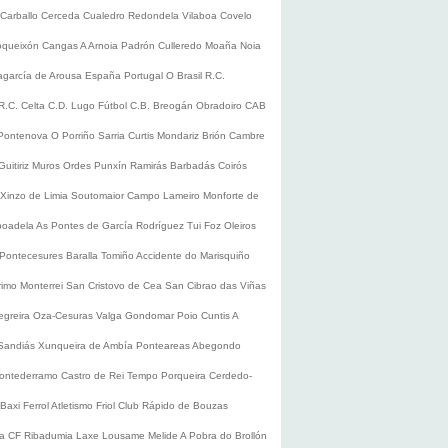
Carballo
Cerceda
Cualedro
Redondela
Vilaboa
Covelo
oqueixón
Cangas
A Arnoia
Padrón
Culleredo
Moaña
Noia
lagarcía de Arousa
España
Portugal
O Brasil
R.C.
R.C. Celta
C.D. Lugo
Fútbol
C.B. Breogán
Obradoiro CAB
Pontenova
O Porriño
Sarria
Curtis
Mondariz
Brión
Cambre
Guitiriz
Muros
Ordes
Punxín
Ramirás
Barbadás
Coirós
Xinzo de Limia
Soutomaior
Campo Lameiro
Monforte de
boadela
As Pontes de García Rodríguez
Tui
Foz
Oleiros
Pontecesures
Baralla
Tomiño
Accidente do Marisquiño
rimo
Monterrei
San Cristovo de Cea
San Cibrao das Viñas
egreira
Oza-Cesuras
Valga
Gondomar
Poio
Cuntis
A
Sandiás
Xunqueira de Ambía
Ponteareas
Abegondo
ontederramo
Castro de Rei
Tempo
Porqueira
Cerdedo-
Baxi Ferrol
Atletismo
Friol
Club Rápido de Bouzas
ra CF
Ribadumia
Laxe
Lousame
Melide
A Pobra do Brollón