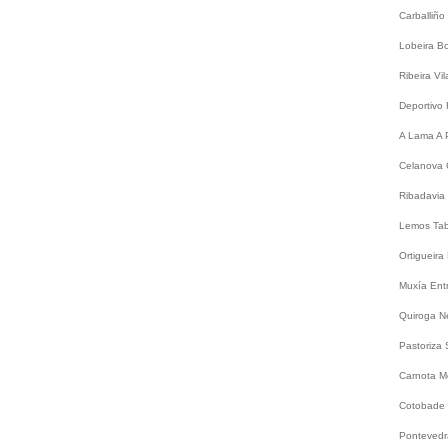
Carballiño
Lobeira
B
Ribeira
Vi
Deportivo
A Lama
A 
Celanova
Ribadavia
Lemos
Ta
Ortigueira
Muxía
Ent
Quiroga
N
Pastoriza
Carnota
M
Cotobade
Ponteved