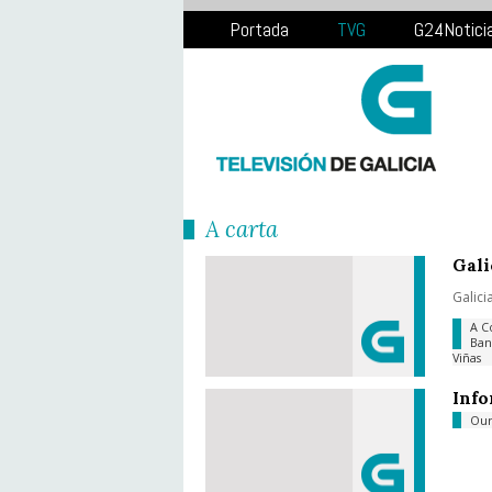
Portada
TVG
G24Notici
Á carta
Gali
Galici
A C
Ba
Viñas
Info
Ou