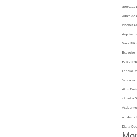
Somozas
Xunta de 
laborais
C
Arquitect
Xove
Piño
Explosión
Feijóo
Ind
Laboral
De
Violencia
Alfoz
Cast
climático
S
Accidentes
antidroga
Diana Qu
Mo