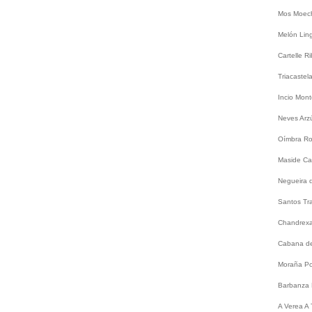
Mos
Moec
Melón
Lin
Cartelle
Ri
Triacastel
Incio
Mont
Neves
Arz
Oímbra
Ro
Maside
Ca
Negueira 
Santos
Tr
Chandrex
Cabana de
Moraña
Po
Barbanza
A
Verea
A 