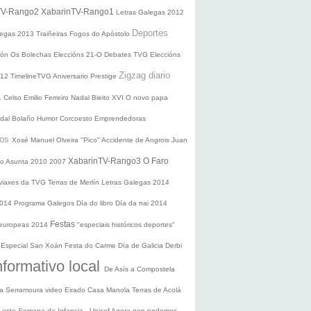
TV-Rango2
XabarinTV-Rango1
Letras Galegas 2012
Deportes
legas
2013
Traiñeiras
Fogos do Apóstolo
ción
Os Bolechas
Eleccións 21-O
Debates TVG
Eleccións
Zigzag diario
012
TimelineTVG
Aniversario Prestige
1
Celso Emilio Ferreiro
Nadal
Bieito XVI
O novo papa
idal Bolaño
Humor
Corcoesto
Emprendedoras
sos
Xosé Manuel Olveira "Pico"
Accidente de Angrois
Juan
XabarinTV-Rango3
O Faro
o Asunta
2010
2007
 viaxes da TVG
Terras de Merlín
Letras Galegas 2014
2014
Programa Galegos
Día do libro
Día da nai
2014
Festas
 europeas 2014
"especiais históricos deportes"
n
Especial San Xoán
Festa do Carme
Día de Galicia
Derbi
nformativo local
De Asís a Compostela
ra
Serramoura video
Eirado
Casa Manola
Terras de Acolá
 Leste
Semana da Infancia - Unicef
Agora non podemos