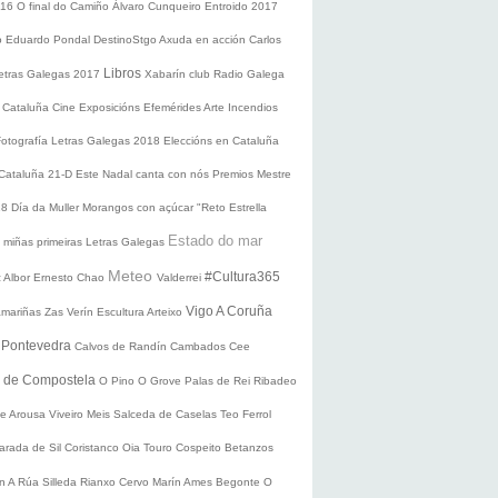
016
O final do Camiño
Álvaro Cunqueiro
Entroido 2017
o Eduardo Pondal
DestinoStgo
Axuda en acción
Carlos
Libros
etras Galegas 2017
Xabarín club
Radio Galega
 Cataluña
Cine
Exposicións
Efemérides
Arte
Incendios
Fotografía
Letras Galegas 2018
Eleccións en Cataluña
 Cataluña 21-D
Este Nadal canta con nós
Premios Mestre
18
Día da Muller
Morangos con açúcar
"Reto Estrella
Estado do mar
 miñas primeiras Letras Galegas
Meteo
#Cultura365
 Albor
Ernesto Chao
Valderrei
Vigo
A Coruña
mariñas
Zas
Verín
Escultura
Arteixo
e
Pontevedra
Calvos de Randín
Cambados
Cee
o de Compostela
O Pino
O Grove
Palas de Rei
Ribadeo
de Arousa
Viveiro
Meis
Salceda de Caselas
Teo
Ferrol
arada de Sil
Coristanco
Oia
Touro
Cospeito
Betanzos
ín
A Rúa
Silleda
Rianxo
Cervo
Marín
Ames
Begonte
O