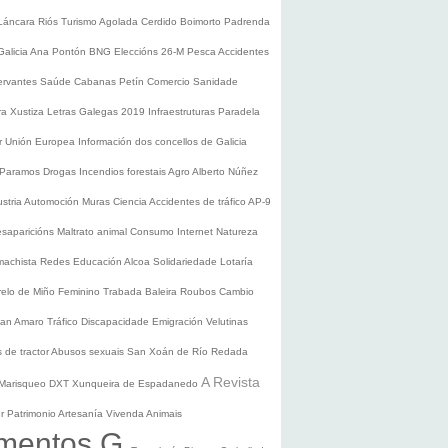
Láncara
Riós
Turismo
Agolada
Cerdido
Boimorto
Padrenda
Galicia
Ana Pontón
BNG
Eleccións 26-M
Pesca
Accidentes
ervantes
Saúde
Cabanas
Petín
Comercio
Sanidade
ura
Xustiza
Letras Galegas 2019
Infraestruturas
Paradela
r
Unión Europea
Información dos concellos de Galicia
 Paramos
Drogas
Incendios forestais
Agro
Alberto Núñez
ustria
Automoción
Muras
Ciencia
Accidentes de tráfico
AP-9
saparicións
Maltrato animal
Consumo
Internet
Natureza
 machista
Redes
Educación
Alcoa
Solidariedade
Lotaría
relo de Miño
Feminino
Trabada
Baleira
Roubos
Cambio
an Amaro
Tráfico
Discapacidade
Emigración
Velutinas
 de tractor
Abusos sexuais
San Xoán de Río
Redada
A Revista
Marisqueo
DXT
Xunqueira de Espadanedo
er
Patrimonio
Artesanía
Vivenda
Animais
mentos G