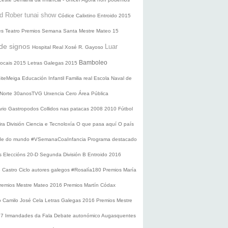
d Rober tunai show
Códice Calixtino
Entroido 2015
es
Teatro
Premios
Semana Santa
Mestre Mateo 15
de signos
Luar
Hospital Real
Xosé R. Gayoso
Bamboleo
 locais 2015
Letras Galegas 2015
oiteMeiga
Educación Infantil
Familia real
Escola Naval de
 Norte
30anosTVG
Urxencia Cero
Área Pública
ario
Gastropodos
Collidos nas patacas
2008
2010
Fútbol
ira División
Ciencia e Tecnoloxía
O que pasa aquí
O país
nde do mundo
#VSemanaCoaInfancia
Programa destacado
s
Eleccións 20-D
Segunda División B
Entroido 2016
e Castro
Ciclo autores galegos
#Rosalía180
Premios María
remios Mestre Mateo 2016
Premios Martín Códax
o Camilo José Cela
Letras Galegas 2016
Premios Mestre
17
Irmandades da Fala
Debate autonómico
Augasquentes