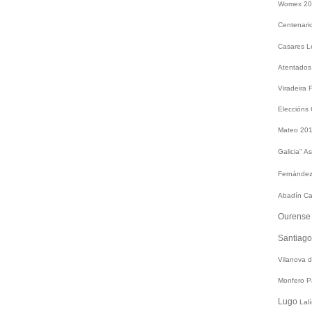
Womex 2
Centenari
Casares
L
Atentados
Viradeira
Eleccións
Mateo 20
Galicia"
As
Fernández
Abadín
Ca
Ourens
Santiag
Vilanova 
Monfero
P
Lugo
Lal