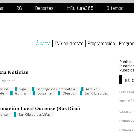
as
RG
Deportes
#Cultura365
O tempo
Á carta
TVG en directo
Programación
Progra
Publicid
Publicid
Publicid
cia Noticias
eti
a Noticias
oruña
Vigo
Santiago de Compostela
Arteixo
Letras Ga
nde
Guitiriz
Lousame
Oleiros
San Cibrao das
Mús
2006
rmación Local Ourense (Bos Días)
Cociña
rense
San Cibrao das Viñas
Promos
2
Entroido 