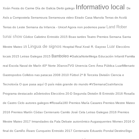
Informativo local
Xoán
Festa do Carme
Día de Galicia
Derbi galego
De
Asís a Compostela
Serramoura
Serramoura video
Eirado
Casa Manola
Terras de Acolá
Land Rober
Terras do Leste
Semana da Infancia - Unicef
Agora non podemos parar
tunai show
Códice Calixtino
Entroido 2015
Boas tardes
Teatro
Premios
Semana Santa
Lingua de signos
Luar
Mestre Mateo 15
Hospital Real
Xosé R. Gayoso
Eleccións
Bamboleo
locais 2015
Letras Galegas 2015
#GaliciaNoiteMeiga
Educación Infantil
Familia
real
Escola Naval de Marín
40º Norte
30anosTVG
Urxencia Cero
Área Pública
LuarMilenario
Gastropodos
Collidos nas patacas
2008
2010
Fútbol 2ª B
Terceira División
Ciencia e
Tecnoloxía
O que pasa aquí
O país máis grande do mundo
#VSemanaCoaInfancia
Programa destacado
aGdetodos
Eleccións 20-D
Segunda División B
Entroido 2016
Rosalía
de Castro
Ciclo autores galegos
#Rosalía180
Premios María Casares
Premios Mestre Mateo
2016
Premios Martín Códax
Centenario Camilo José Cela
Letras Galegas 2016
Premios
Mestre Mateo 2017
Irmandades da Fala
Debate autonómico
Augasquentes
Womex 2016
O
final do Camiño
Álvaro Cunqueiro
Entroido 2017
Centenario Eduardo Pondal
DestinoStgo