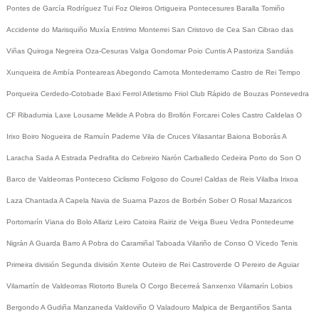
Pontes de García Rodríguez
Tui
Foz
Oleiros
Ortigueira
Pontecesures
Baralla
Tomiño
Accidente do Marisquiño
Muxía
Entrimo
Monterrei
San Cristovo de Cea
San Cibrao das
Viñas
Quiroga
Negreira
Oza-Cesuras
Valga
Gondomar
Poio
Cuntis
A Pastoriza
Sandiás
Xunqueira de Ambía
Ponteareas
Abegondo
Carnota
Montederramo
Castro de Rei
Tempo
Porqueira
Cerdedo-Cotobade
Baxi Ferrol
Atletismo
Friol
Club Rápido de Bouzas
Pontevedra
CF
Ribadumia
Laxe
Lousame
Melide
A Pobra do Brollón
Forcarei
Coles
Castro Caldelas
O
Irixo
Boiro
Nogueira de Ramuín
Paderne
Vila de Cruces
Vilasantar
Baiona
Boborás
A
Laracha
Sada
A Estrada
Pedrafita do Cebreiro
Narón
Carballedo
Cedeira
Porto do Son
O
Barco de Valdeorras
Ponteceso
Ciclismo
Folgoso do Courel
Caldas de Reis
Vilalba
Irixoa
Laza
Chantada
A Capela
Navia de Suarna
Pazos de Borbén
Sober
O Rosal
Mazaricos
Portomarín
Viana do Bolo
Allariz
Leiro
Catoira
Rairiz de Veiga
Bueu
Vedra
Pontedeume
Nigrán
A Guarda
Barro
A Pobra do Caramiñal
Taboada
Vilariño de Conso
O Vicedo
Tenis
Primeira división
Segunda división
Xente
Outeiro de Rei
Castroverde
O Pereiro de Aguiar
Vilamartín de Valdeorras
Riotorto
Burela
O Corgo
Becerreá
Sanxenxo
Vilamarín
Lobios
Bergondo
A Gudiña
Manzaneda
Valdoviño
O Valadouro
Malpica de Bergantiños
Santa