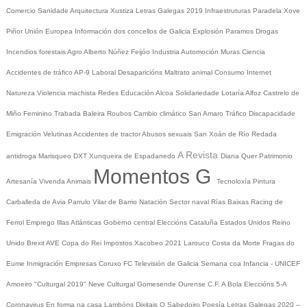
Comercio
Sanidade
Arquitectura
Xustiza
Letras Galegas 2019
Infraestruturas
Paradela
Xove
Piñor
Unión Europea
Información dos concellos de Galicia
Explosión Paramos
Drogas
Incendios forestais
Agro
Alberto Núñez Feijóo
Industria
Automoción
Muras
Ciencia
Accidentes de tráfico
AP-9
Laboral
Desaparicións
Maltrato animal
Consumo
Internet
Natureza
Violencia machista
Redes
Educación
Alcoa
Solidariedade
Lotaría
Alfoz
Castrelo de
Miño
Feminino
Trabada
Baleira
Roubos
Cambio climático
San Amaro
Tráfico
Discapacidade
Emigración
Velutinas
Accidentes de tractor
Abusos sexuais
San Xoán de Río
Redada
A Revista
antidroga
Marisqueo
DXT
Xunqueira de Espadanedo
Diana Quer
Patrimonio
Momentos G
Artesanía
Vivenda
Animais
Tecnoloxía
Pintura
Carballeda de Avia
Parrulo
Vilar de Barrio
Natación
Sector naval
Rías Baixas
Racing de
Ferrol
Emprego
Illas Atlánticas
Goberno central
Eleccións
Cataluña
Estados Unidos
Reino
Unido
Brexit
AVE
Copa do Rei
Impostos
Xacobeo 2021
Larouco
Costa da Morte
Fragas do
Eume
Inmigración
Empresas
Coruxo FC
Televisión de Galicia
Semana coa Infancia - UNICEF
Amoeiro
"Culturgal 2019"
Neve
Culturgal
Gomesende
Ourense C.F.
A Bola
Eleccións 5-A
Coronavirus
En forma na casa
Lambóns Dixitais
O Sabedoiro
Poesía Letras Galegas 2020
--