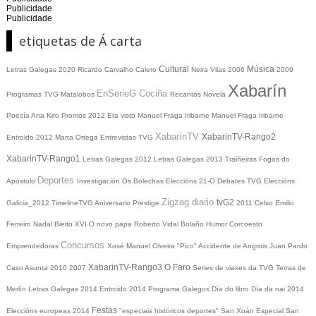
Publicidade
Publicidade
etiquetas de Á carta
Cultural
Música
Letras Galegas 2020
Ricardo Carvalho Calero
Neira Vilas
2006
2009
Xabarín
EnSerieG
Cociña
Programas TVG
Matalobos
Recantos
Novela
Poesía
Ana Kiro
Promos
2012
Era visto
Manuel Fraga Iribarne
Manuel Fraga Iribarne
XabarínTV
XabarinTV-Rango2
Entroido 2012
Marta Ortega
Entrevistas TVG
XabarinTV-Rango1
Letras Galegas 2012
Letras Galegas
2013
Traiñeiras
Fogos do
Deportes
Apóstolo
Investigación
Os Bolechas
Eleccións 21-O
Debates TVG
Eleccións
Zigzag diario
tvG2
Galicia_2012
TimelineTVG
Aniversario Prestige
2011
Celso Emilio
Ferreiro
Nadal
Bieito XVI
O novo papa
Roberto Vidal Bolaño
Humor
Corcoesto
Concursos
Emprendedoras
Xosé Manuel Olveira "Pico"
Accidente de Angrois
Juan Pardo
XabarinTV-Rango3
O Faro
Caso Asunta
2010
2007
Series de viaxes da TVG
Terras de
Merlín
Letras Galegas 2014
Entroido 2014
Programa Galegos
Día do libro
Día da nai
2014
Festas
Eleccións europeas 2014
"especiais históricos deportes"
San Xoán
Especial San