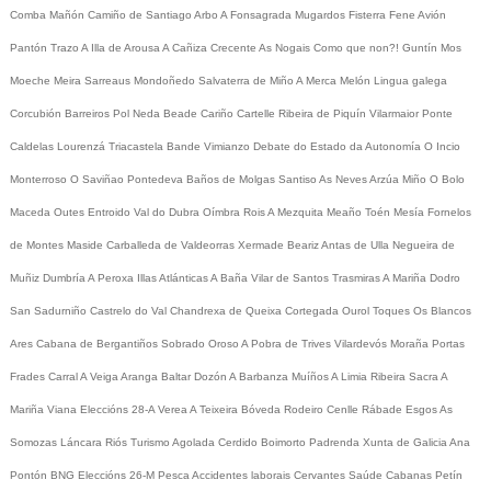
Comba
Mañón
Camiño de Santiago
Arbo
A Fonsagrada
Mugardos
Fisterra
Fene
Avión
Pantón
Trazo
A Illa de Arousa
A Cañiza
Crecente
As Nogais
Como que non?!
Guntín
Mos
Moeche
Meira
Sarreaus
Mondoñedo
Salvaterra de Miño
A Merca
Melón
Lingua galega
Corcubión
Barreiros
Pol
Neda
Beade
Cariño
Cartelle
Ribeira de Piquín
Vilarmaior
Ponte
Caldelas
Lourenzá
Triacastela
Bande
Vimianzo
Debate do Estado da Autonomía
O Incio
Monterroso
O Saviñao
Pontedeva
Baños de Molgas
Santiso
As Neves
Arzúa
Miño
O Bolo
Maceda
Outes
Entroido
Val do Dubra
Oímbra
Rois
A Mezquita
Meaño
Toén
Mesía
Fornelos
de Montes
Maside
Carballeda de Valdeorras
Xermade
Beariz
Antas de Ulla
Negueira de
Muñiz
Dumbría
A Peroxa
Illas Atlánticas
A Baña
Vilar de Santos
Trasmiras
A Mariña
Dodro
San Sadurniño
Castrelo do Val
Chandrexa de Queixa
Cortegada
Ourol
Toques
Os Blancos
Ares
Cabana de Bergantiños
Sobrado
Oroso
A Pobra de Trives
Vilardevós
Moraña
Portas
Frades
Carral
A Veiga
Aranga
Baltar
Dozón
A Barbanza
Muíños
A Limia
Ribeira Sacra
A
Mariña
Viana
Eleccións 28-A
Verea
A Teixeira
Bóveda
Rodeiro
Cenlle
Rábade
Esgos
As
Somozas
Láncara
Riós
Turismo
Agolada
Cerdido
Boimorto
Padrenda
Xunta de Galicia
Ana
Pontón
BNG
Eleccións 26-M
Pesca
Accidentes laborais
Cervantes
Saúde
Cabanas
Petín