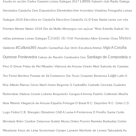
Libros
Axuda en acción
Carlos Casares
Letras Galegas 2017
Xabarín club
Radio Galega
Atentados Cataluña
Cine
Exposicións
Efemérides
Arte
Incendios
Viradeira
Fotografía
Letras
Galegas 2018
Eleccións en Cataluña
Eleccións Cataluña 21-D
Este Nadal canta con nós
Premios Mestre Mateo 2018
Día da Muller
Morangos con açúcar
"Reto Estrella Galicia"
As
Meteo
Estado do mar
miñas primeiras Letras Galegas
Fernández Albor
Ernesto Chao
#Cultura365
Vigo
A Coruña
Valderrei
Abadín
Camariñas
Zas
Verín
Escultura
Arteixo
Ourense
Pontevedra
Santiago de Compostela
Calvos de Randín
Cambados
Cee
O
Pino
O Grove
Palas de Rei
Ribadeo
Vilanova de Arousa
Viveiro
Meis
Salceda de Caselas
Lugo
Teo
Ferrol
Monfero
Parada de Sil
Coristanco
Oia
Touro
Cospeito
Betanzos
Lalín
A
Rúa
Silleda
Rianxo
Cervo
Marín
Ames
Begonte
O Carballiño
Carballo
Cerceda
Cualedro
Redondela
Vilaboa
Covelo
Lobeira
Boqueixón
Cangas
A Arnoia
Padrón
Culleredo
Moaña
Noia
Ribeira
Vilagarcía de Arousa
España
Portugal
O Brasil
R.C. Deportivo
R.C. Celta
C.D.
Lugo
Fútbol
C.B. Breogán
Obradoiro CAB
A Lama
A Pontenova
O Porriño
Sarria
Curtis
Mondariz
Brión
Cambre
Celanova
Guitiriz
Muros
Ordes
Punxín
Ramirás
Barbadás
Coirós
Ribadavia
Xinzo de Limia
Soutomaior
Campo Lameiro
Monforte de Lemos
Taboadela
As