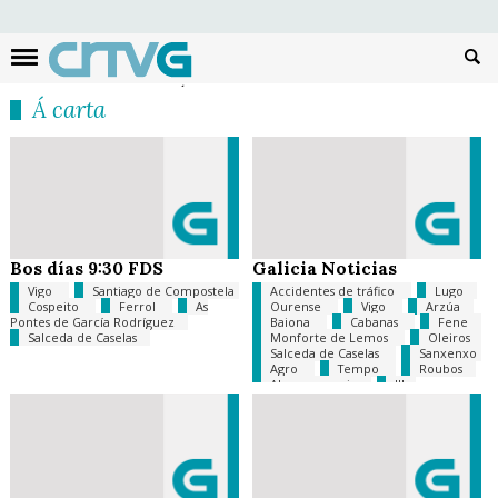
Busc
Á carta
Bos días 9:30 FDS
Galicia Noticias
Vigo
Santiago de Compostela
Accidentes de tráfico
Lugo
Cospeito
Ferrol
As
Ourense
Vigo
Arzúa
Pontes de García Rodríguez
Baiona
Cabanas
Fene
Salceda de Caselas
Monforte de Lemos
Oleiros
Salceda de Caselas
Sanxenxo
Agro
Tempo
Roubos
Abusos sexuais
Illas
Atlánticas