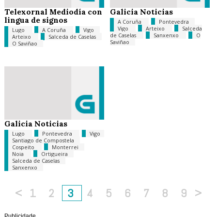
Telexornal Mediodía con
Galicia Noticias
lingua de signos
A Coruña
Pontevedra
Vigo
Arteixo
Salceda
Lugo
A Coruña
Vigo
de Caselas
Sanxenxo
O
Arteixo
Salceda de Caselas
Saviñao
O Saviñao
Galicia Noticias
Lugo
Pontevedra
Vigo
Santiago de Compostela
Cospeito
Monterrei
Noia
Ortigueira
Salceda de Caselas
Sanxenxo
<
1
2
3
4
5
6
7
8
9
>
Publicidade