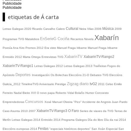
Publicidade
Publicidade
etiquetas de Á carta
Cultural
Música
Letras Galegas 2020
Ricardo Carvalho Calero
Neira Vilas
2006
2009
Xabarín
EnSerieG
Cociña
Programas TVG
Matalobos
Recantos
Novela
Poesía
Ana Kiro
Promos
2012
Era visto
Manuel Fraga Iribarne
Manuel Fraga Iribarne
XabarínTV
XabarinTV-Rango2
Entroido 2012
Marta Ortega
Entrevistas TVG
XabarinTV-Rango1
Letras Galegas 2012
Letras Galegas
2013
Traiñeiras
Fogos do
Deportes
Apóstolo
Investigación
Os Bolechas
Eleccións 21-O
Debates TVG
Eleccións
Zigzag diario
tvG2
Galicia_2012
TimelineTVG
Aniversario Prestige
2011
Celso Emilio
Ferreiro
Nadal
Bieito XVI
O novo papa
Roberto Vidal Bolaño
Humor
Corcoesto
Concursos
Emprendedoras
Xosé Manuel Olveira "Pico"
Accidente de Angrois
Juan Pardo
XabarinTV-Rango3
O Faro
Caso Asunta
2010
2007
Series de viaxes da TVG
Terras de
Merlín
Letras Galegas 2014
Entroido 2014
Programa Galegos
Día do libro
Día da nai
2014
Festas
Eleccións europeas 2014
"especiais históricos deportes"
San Xoán
Especial San