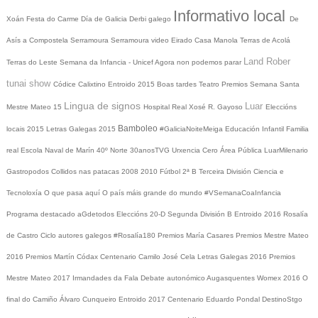
Informativo local
Xoán
Festa do Carme
Día de Galicia
Derbi galego
De
Asís a Compostela
Serramoura
Serramoura video
Eirado
Casa Manola
Terras de Acolá
Land Rober
Terras do Leste
Semana da Infancia - Unicef
Agora non podemos parar
tunai show
Códice Calixtino
Entroido 2015
Boas tardes
Teatro
Premios
Semana Santa
Lingua de signos
Luar
Mestre Mateo 15
Hospital Real
Xosé R. Gayoso
Eleccións
Bamboleo
locais 2015
Letras Galegas 2015
#GaliciaNoiteMeiga
Educación Infantil
Familia
real
Escola Naval de Marín
40º Norte
30anosTVG
Urxencia Cero
Área Pública
LuarMilenario
Gastropodos
Collidos nas patacas
2008
2010
Fútbol 2ª B
Terceira División
Ciencia e
Tecnoloxía
O que pasa aquí
O país máis grande do mundo
#VSemanaCoaInfancia
Programa destacado
aGdetodos
Eleccións 20-D
Segunda División B
Entroido 2016
Rosalía
de Castro
Ciclo autores galegos
#Rosalía180
Premios María Casares
Premios Mestre Mateo
2016
Premios Martín Códax
Centenario Camilo José Cela
Letras Galegas 2016
Premios
Mestre Mateo 2017
Irmandades da Fala
Debate autonómico
Augasquentes
Womex 2016
O
final do Camiño
Álvaro Cunqueiro
Entroido 2017
Centenario Eduardo Pondal
DestinoStgo