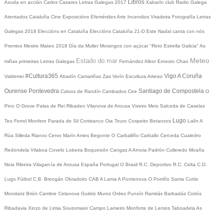
Libros
Axuda en acción
Carlos Casares
Letras Galegas 2017
Xabarín club
Radio Galega
Atentados Cataluña
Cine
Exposicións
Efemérides
Arte
Incendios
Viradeira
Fotografía
Letras
Galegas 2018
Eleccións en Cataluña
Eleccións Cataluña 21-D
Este Nadal canta con nós
Premios Mestre Mateo 2018
Día da Muller
Morangos con açúcar
"Reto Estrella Galicia"
As
Meteo
Estado do mar
miñas primeiras Letras Galegas
Fernández Albor
Ernesto Chao
#Cultura365
Vigo
A Coruña
Valderrei
Abadín
Camariñas
Zas
Verín
Escultura
Arteixo
Ourense
Pontevedra
Santiago de Compostela
Calvos de Randín
Cambados
Cee
O
Pino
O Grove
Palas de Rei
Ribadeo
Vilanova de Arousa
Viveiro
Meis
Salceda de Caselas
Lugo
Teo
Ferrol
Monfero
Parada de Sil
Coristanco
Oia
Touro
Cospeito
Betanzos
Lalín
A
Rúa
Silleda
Rianxo
Cervo
Marín
Ames
Begonte
O Carballiño
Carballo
Cerceda
Cualedro
Redondela
Vilaboa
Covelo
Lobeira
Boqueixón
Cangas
A Arnoia
Padrón
Culleredo
Moaña
Noia
Ribeira
Vilagarcía de Arousa
España
Portugal
O Brasil
R.C. Deportivo
R.C. Celta
C.D.
Lugo
Fútbol
C.B. Breogán
Obradoiro CAB
A Lama
A Pontenova
O Porriño
Sarria
Curtis
Mondariz
Brión
Cambre
Celanova
Guitiriz
Muros
Ordes
Punxín
Ramirás
Barbadás
Coirós
Ribadavia
Xinzo de Limia
Soutomaior
Campo Lameiro
Monforte de Lemos
Taboadela
As