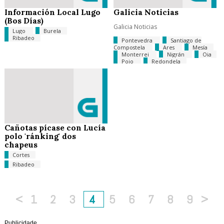
Información Local Lugo
Galicia Noticias
(Bos Días)
Galicia Noticias
Lugo
Burela
Ribadeo
Pontevedra
Santiago de
Compostela
Ares
Mesía
Monterrei
Nigrán
Oia
Poio
Redondela
Ribadeo
Sada
Vilalba
Cañotas pícase con Lucía
polo 'ránking' dos
chapeus
Cortes
Ribadeo
<
1
2
3
4
5
6
7
8
9
>
Publicidade