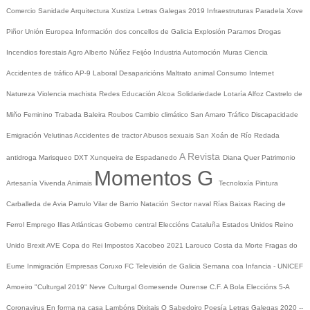
Comercio
Sanidade
Arquitectura
Xustiza
Letras Galegas 2019
Infraestruturas
Paradela
Xove
Piñor
Unión Europea
Información dos concellos de Galicia
Explosión Paramos
Drogas
Incendios forestais
Agro
Alberto Núñez Feijóo
Industria
Automoción
Muras
Ciencia
Accidentes de tráfico
AP-9
Laboral
Desaparicións
Maltrato animal
Consumo
Internet
Natureza
Violencia machista
Redes
Educación
Alcoa
Solidariedade
Lotaría
Alfoz
Castrelo de
Miño
Feminino
Trabada
Baleira
Roubos
Cambio climático
San Amaro
Tráfico
Discapacidade
Emigración
Velutinas
Accidentes de tractor
Abusos sexuais
San Xoán de Río
Redada
A Revista
antidroga
Marisqueo
DXT
Xunqueira de Espadanedo
Diana Quer
Patrimonio
Momentos G
Artesanía
Vivenda
Animais
Tecnoloxía
Pintura
Carballeda de Avia
Parrulo
Vilar de Barrio
Natación
Sector naval
Rías Baixas
Racing de
Ferrol
Emprego
Illas Atlánticas
Goberno central
Eleccións
Cataluña
Estados Unidos
Reino
Unido
Brexit
AVE
Copa do Rei
Impostos
Xacobeo 2021
Larouco
Costa da Morte
Fragas do
Eume
Inmigración
Empresas
Coruxo FC
Televisión de Galicia
Semana coa Infancia - UNICEF
Amoeiro
"Culturgal 2019"
Neve
Culturgal
Gomesende
Ourense C.F.
A Bola
Eleccións 5-A
Coronavirus
En forma na casa
Lambóns Dixitais
O Sabedoiro
Poesía Letras Galegas 2020
--