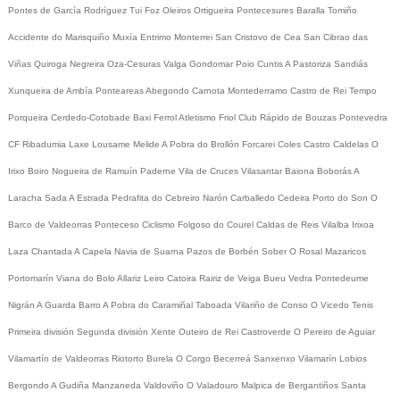
Pontes de García Rodríguez
Tui
Foz
Oleiros
Ortigueira
Pontecesures
Baralla
Tomiño
Accidente do Marisquiño
Muxía
Entrimo
Monterrei
San Cristovo de Cea
San Cibrao das
Viñas
Quiroga
Negreira
Oza-Cesuras
Valga
Gondomar
Poio
Cuntis
A Pastoriza
Sandiás
Xunqueira de Ambía
Ponteareas
Abegondo
Carnota
Montederramo
Castro de Rei
Tempo
Porqueira
Cerdedo-Cotobade
Baxi Ferrol
Atletismo
Friol
Club Rápido de Bouzas
Pontevedra
CF
Ribadumia
Laxe
Lousame
Melide
A Pobra do Brollón
Forcarei
Coles
Castro Caldelas
O
Irixo
Boiro
Nogueira de Ramuín
Paderne
Vila de Cruces
Vilasantar
Baiona
Boborás
A
Laracha
Sada
A Estrada
Pedrafita do Cebreiro
Narón
Carballedo
Cedeira
Porto do Son
O
Barco de Valdeorras
Ponteceso
Ciclismo
Folgoso do Courel
Caldas de Reis
Vilalba
Irixoa
Laza
Chantada
A Capela
Navia de Suarna
Pazos de Borbén
Sober
O Rosal
Mazaricos
Portomarín
Viana do Bolo
Allariz
Leiro
Catoira
Rairiz de Veiga
Bueu
Vedra
Pontedeume
Nigrán
A Guarda
Barro
A Pobra do Caramiñal
Taboada
Vilariño de Conso
O Vicedo
Tenis
Primeira división
Segunda división
Xente
Outeiro de Rei
Castroverde
O Pereiro de Aguiar
Vilamartín de Valdeorras
Riotorto
Burela
O Corgo
Becerreá
Sanxenxo
Vilamarín
Lobios
Bergondo
A Gudiña
Manzaneda
Valdoviño
O Valadouro
Malpica de Bergantiños
Santa