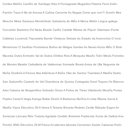
Comba
Mañón
Camiño de Santiago
Arbo
A Fonsagrada
Mugardos
Fisterra
Fene
Avión
Pantón
Trazo
A Illa de Arousa
A Cañiza
Crecente
As Nogais
Como que non?!
Guntín
Mos
Moeche
Meira
Sarreaus
Mondoñedo
Salvaterra de Miño
A Merca
Melón
Lingua galega
Corcubión
Barreiros
Pol
Neda
Beade
Cariño
Cartelle
Ribeira de Piquín
Vilarmaior
Ponte
Caldelas
Lourenzá
Triacastela
Bande
Vimianzo
Debate do Estado da Autonomía
O Incio
Monterroso
O Saviñao
Pontedeva
Baños de Molgas
Santiso
As Neves
Arzúa
Miño
O Bolo
Maceda
Outes
Entroido
Val do Dubra
Oímbra
Rois
A Mezquita
Meaño
Toén
Mesía
Fornelos
de Montes
Maside
Carballeda de Valdeorras
Xermade
Beariz
Antas de Ulla
Negueira de
Muñiz
Dumbría
A Peroxa
Illas Atlánticas
A Baña
Vilar de Santos
Trasmiras
A Mariña
Dodro
San Sadurniño
Castrelo do Val
Chandrexa de Queixa
Cortegada
Ourol
Toques
Os Blancos
Ares
Cabana de Bergantiños
Sobrado
Oroso
A Pobra de Trives
Vilardevós
Moraña
Portas
Frades
Carral
A Veiga
Aranga
Baltar
Dozón
A Barbanza
Muíños
A Limia
Ribeira Sacra
A
Mariña
Viana
Eleccións 28-A
Verea
A Teixeira
Bóveda
Rodeiro
Cenlle
Rábade
Esgos
As
Somozas
Láncara
Riós
Turismo
Agolada
Cerdido
Boimorto
Padrenda
Xunta de Galicia
Ana
Pontón
BNG
Eleccións 26-M
Pesca
Accidentes laborais
Cervantes
Saúde
Cabanas
Petín