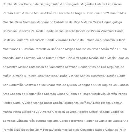
Comba
Mañón
Camiño de Santiago
Arbo
A Fonsagrada
Mugardos
Fisterra
Fene
Avión
Pantón
Trazo
A Illa de Arousa
A Cañiza
Crecente
As Nogais
Como que non?!
Guntín
Mos
Moeche
Meira
Sarreaus
Mondoñedo
Salvaterra de Miño
A Merca
Melón
Lingua galega
Corcubión
Barreiros
Pol
Neda
Beade
Cariño
Cartelle
Ribeira de Piquín
Vilarmaior
Ponte
Caldelas
Lourenzá
Triacastela
Bande
Vimianzo
Debate do Estado da Autonomía
O Incio
Monterroso
O Saviñao
Pontedeva
Baños de Molgas
Santiso
As Neves
Arzúa
Miño
O Bolo
Maceda
Outes
Entroido
Val do Dubra
Oímbra
Rois
A Mezquita
Meaño
Toén
Mesía
Fornelos
de Montes
Maside
Carballeda de Valdeorras
Xermade
Beariz
Antas de Ulla
Negueira de
Muñiz
Dumbría
A Peroxa
Illas Atlánticas
A Baña
Vilar de Santos
Trasmiras
A Mariña
Dodro
San Sadurniño
Castrelo do Val
Chandrexa de Queixa
Cortegada
Ourol
Toques
Os Blancos
Ares
Cabana de Bergantiños
Sobrado
Oroso
A Pobra de Trives
Vilardevós
Moraña
Portas
Frades
Carral
A Veiga
Aranga
Baltar
Dozón
A Barbanza
Muíños
A Limia
Ribeira Sacra
A
Mariña
Viana
Eleccións 28-A
Verea
A Teixeira
Bóveda
Rodeiro
Cenlle
Rábade
Esgos
As
Somozas
Láncara
Riós
Turismo
Agolada
Cerdido
Boimorto
Padrenda
Xunta de Galicia
Ana
Pontón
BNG
Eleccións 26-M
Pesca
Accidentes laborais
Cervantes
Saúde
Cabanas
Petín