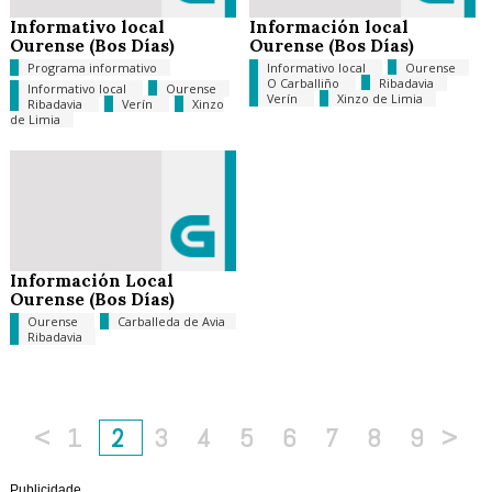
Informativo local
Información local
Ourense (Bos Días)
Ourense (Bos Días)
Programa informativo
Informativo local
Ourense
O Carballiño
Ribadavia
Informativo local
Ourense
Verín
Xinzo de Limia
Ribadavia
Verín
Xinzo
de Limia
Información Local
Ourense (Bos Días)
Ourense
Carballeda de Avia
Ribadavia
<
1
2
3
4
5
6
7
8
9
>
Publicidade