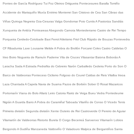
Pontes de García Rodríguez
Tui
Foz
Oleiros
Ortigueira
Pontecesures
Baralla
Tomiño
Accidente do Marisquiño
Muxía
Entrimo
Monterrei
San Cristovo de Cea
San Cibrao das
Viñas
Quiroga
Negreira
Oza-Cesuras
Valga
Gondomar
Poio
Cuntis
A Pastoriza
Sandiás
Xunqueira de Ambía
Ponteareas
Abegondo
Carnota
Montederramo
Castro de Rei
Tempo
Porqueira
Cerdedo-Cotobade
Baxi Ferrol
Atletismo
Friol
Club Rápido de Bouzas
Pontevedra
CF
Ribadumia
Laxe
Lousame
Melide
A Pobra do Brollón
Forcarei
Coles
Castro Caldelas
O
Irixo
Boiro
Nogueira de Ramuín
Paderne
Vila de Cruces
Vilasantar
Baiona
Boborás
A
Laracha
Sada
A Estrada
Pedrafita do Cebreiro
Narón
Carballedo
Cedeira
Porto do Son
O
Barco de Valdeorras
Ponteceso
Ciclismo
Folgoso do Courel
Caldas de Reis
Vilalba
Irixoa
Laza
Chantada
A Capela
Navia de Suarna
Pazos de Borbén
Sober
O Rosal
Mazaricos
Portomarín
Viana do Bolo
Allariz
Leiro
Catoira
Rairiz de Veiga
Bueu
Vedra
Pontedeume
Nigrán
A Guarda
Barro
A Pobra do Caramiñal
Taboada
Vilariño de Conso
O Vicedo
Tenis
Primeira división
Segunda división
Xente
Outeiro de Rei
Castroverde
O Pereiro de Aguiar
Vilamartín de Valdeorras
Riotorto
Burela
O Corgo
Becerreá
Sanxenxo
Vilamarín
Lobios
Bergondo
A Gudiña
Manzaneda
Valdoviño
O Valadouro
Malpica de Bergantiños
Santa