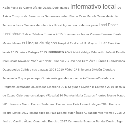
Informativo local
Xoán
Festa do Carme
Día de Galicia
Derbi galego
De
Asís a Compostela
Serramoura
Serramoura video
Eirado
Casa Manola
Terras de Acolá
Land Rober
Terras do Leste
Semana da Infancia - Unicef
Agora non podemos parar
tunai show
Códice Calixtino
Entroido 2015
Boas tardes
Teatro
Premios
Semana Santa
Lingua de signos
Luar
Mestre Mateo 15
Hospital Real
Xosé R. Gayoso
Eleccións
Bamboleo
locais 2015
Letras Galegas 2015
#GaliciaNoiteMeiga
Educación Infantil
Familia
real
Escola Naval de Marín
40º Norte
30anosTVG
Urxencia Cero
Área Pública
LuarMilenario
Gastropodos
Collidos nas patacas
2008
2010
Fútbol 2ª B
Terceira División
Ciencia e
Tecnoloxía
O que pasa aquí
O país máis grande do mundo
#VSemanaCoaInfancia
Programa destacado
aGdetodos
Eleccións 20-D
Segunda División B
Entroido 2016
Rosalía
de Castro
Ciclo autores galegos
#Rosalía180
Premios María Casares
Premios Mestre Mateo
2016
Premios Martín Códax
Centenario Camilo José Cela
Letras Galegas 2016
Premios
Mestre Mateo 2017
Irmandades da Fala
Debate autonómico
Augasquentes
Womex 2016
O
final do Camiño
Álvaro Cunqueiro
Entroido 2017
Centenario Eduardo Pondal
DestinoStgo