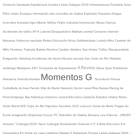
Comercio
Sanidade
Arquitectura
Xustiza
Letras Galegas 2019
Infraestruturas
Paradela
Xove
Piñor
Unión Europea
Información dos concellos de Galicia
Explosión Paramos
Drogas
Incendios forestais
Agro
Alberto Núñez Feijóo
Industria
Automoción
Muras
Ciencia
Accidentes de tráfico
AP-9
Laboral
Desaparicións
Maltrato animal
Consumo
Internet
Natureza
Violencia machista
Redes
Educación
Alcoa
Solidariedade
Lotaría
Alfoz
Castrelo de
Miño
Feminino
Trabada
Baleira
Roubos
Cambio climático
San Amaro
Tráfico
Discapacidade
Emigración
Velutinas
Accidentes de tractor
Abusos sexuais
San Xoán de Río
Redada
A Revista
antidroga
Marisqueo
DXT
Xunqueira de Espadanedo
Diana Quer
Patrimonio
Momentos G
Artesanía
Vivenda
Animais
Tecnoloxía
Pintura
Carballeda de Avia
Parrulo
Vilar de Barrio
Natación
Sector naval
Rías Baixas
Racing de
Ferrol
Emprego
Illas Atlánticas
Goberno central
Eleccións
Cataluña
Estados Unidos
Reino
Unido
Brexit
AVE
Copa do Rei
Impostos
Xacobeo 2021
Larouco
Costa da Morte
Fragas do
Eume
Inmigración
Empresas
Coruxo FC
Televisión de Galicia
Semana coa Infancia - UNICEF
Amoeiro
"Culturgal 2019"
Neve
Culturgal
Gomesende
Ourense C.F.
A Bola
Eleccións 5-A
Coronavirus
En forma na casa
Lambóns Dixitais
O Sabedoiro
Poesía Letras Galegas 2020
--