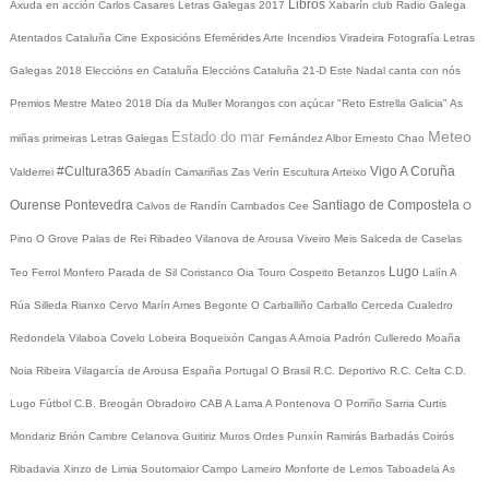
Libros
Axuda en acción
Carlos Casares
Letras Galegas 2017
Xabarín club
Radio Galega
Atentados Cataluña
Cine
Exposicións
Efemérides
Arte
Incendios
Viradeira
Fotografía
Letras
Galegas 2018
Eleccións en Cataluña
Eleccións Cataluña 21-D
Este Nadal canta con nós
Premios Mestre Mateo 2018
Día da Muller
Morangos con açúcar
"Reto Estrella Galicia"
As
Meteo
Estado do mar
miñas primeiras Letras Galegas
Fernández Albor
Ernesto Chao
#Cultura365
Vigo
A Coruña
Valderrei
Abadín
Camariñas
Zas
Verín
Escultura
Arteixo
Ourense
Pontevedra
Santiago de Compostela
Calvos de Randín
Cambados
Cee
O
Pino
O Grove
Palas de Rei
Ribadeo
Vilanova de Arousa
Viveiro
Meis
Salceda de Caselas
Lugo
Teo
Ferrol
Monfero
Parada de Sil
Coristanco
Oia
Touro
Cospeito
Betanzos
Lalín
A
Rúa
Silleda
Rianxo
Cervo
Marín
Ames
Begonte
O Carballiño
Carballo
Cerceda
Cualedro
Redondela
Vilaboa
Covelo
Lobeira
Boqueixón
Cangas
A Arnoia
Padrón
Culleredo
Moaña
Noia
Ribeira
Vilagarcía de Arousa
España
Portugal
O Brasil
R.C. Deportivo
R.C. Celta
C.D.
Lugo
Fútbol
C.B. Breogán
Obradoiro CAB
A Lama
A Pontenova
O Porriño
Sarria
Curtis
Mondariz
Brión
Cambre
Celanova
Guitiriz
Muros
Ordes
Punxín
Ramirás
Barbadás
Coirós
Ribadavia
Xinzo de Limia
Soutomaior
Campo Lameiro
Monforte de Lemos
Taboadela
As