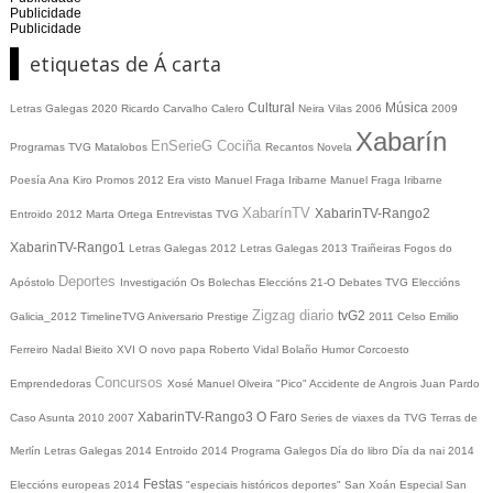
Publicidade
Publicidade
etiquetas de Á carta
Cultural
Música
Letras Galegas 2020
Ricardo Carvalho Calero
Neira Vilas
2006
2009
Xabarín
EnSerieG
Cociña
Programas TVG
Matalobos
Recantos
Novela
Poesía
Ana Kiro
Promos
2012
Era visto
Manuel Fraga Iribarne
Manuel Fraga Iribarne
XabarínTV
XabarinTV-Rango2
Entroido 2012
Marta Ortega
Entrevistas TVG
XabarinTV-Rango1
Letras Galegas 2012
Letras Galegas
2013
Traiñeiras
Fogos do
Deportes
Apóstolo
Investigación
Os Bolechas
Eleccións 21-O
Debates TVG
Eleccións
Zigzag diario
tvG2
Galicia_2012
TimelineTVG
Aniversario Prestige
2011
Celso Emilio
Ferreiro
Nadal
Bieito XVI
O novo papa
Roberto Vidal Bolaño
Humor
Corcoesto
Concursos
Emprendedoras
Xosé Manuel Olveira "Pico"
Accidente de Angrois
Juan Pardo
XabarinTV-Rango3
O Faro
Caso Asunta
2010
2007
Series de viaxes da TVG
Terras de
Merlín
Letras Galegas 2014
Entroido 2014
Programa Galegos
Día do libro
Día da nai
2014
Festas
Eleccións europeas 2014
"especiais históricos deportes"
San Xoán
Especial San