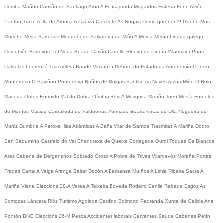
Comba
Mañón
Camiño de Santiago
Arbo
A Fonsagrada
Mugardos
Fisterra
Fene
Avión
Pantón
Trazo
A Illa de Arousa
A Cañiza
Crecente
As Nogais
Como que non?!
Guntín
Mos
Moeche
Meira
Sarreaus
Mondoñedo
Salvaterra de Miño
A Merca
Melón
Lingua galega
Corcubión
Barreiros
Pol
Neda
Beade
Cariño
Cartelle
Ribeira de Piquín
Vilarmaior
Ponte
Caldelas
Lourenzá
Triacastela
Bande
Vimianzo
Debate do Estado da Autonomía
O Incio
Monterroso
O Saviñao
Pontedeva
Baños de Molgas
Santiso
As Neves
Arzúa
Miño
O Bolo
Maceda
Outes
Entroido
Val do Dubra
Oímbra
Rois
A Mezquita
Meaño
Toén
Mesía
Fornelos
de Montes
Maside
Carballeda de Valdeorras
Xermade
Beariz
Antas de Ulla
Negueira de
Muñiz
Dumbría
A Peroxa
Illas Atlánticas
A Baña
Vilar de Santos
Trasmiras
A Mariña
Dodro
San Sadurniño
Castrelo do Val
Chandrexa de Queixa
Cortegada
Ourol
Toques
Os Blancos
Ares
Cabana de Bergantiños
Sobrado
Oroso
A Pobra de Trives
Vilardevós
Moraña
Portas
Frades
Carral
A Veiga
Aranga
Baltar
Dozón
A Barbanza
Muíños
A Limia
Ribeira Sacra
A
Mariña
Viana
Eleccións 28-A
Verea
A Teixeira
Bóveda
Rodeiro
Cenlle
Rábade
Esgos
As
Somozas
Láncara
Riós
Turismo
Agolada
Cerdido
Boimorto
Padrenda
Xunta de Galicia
Ana
Pontón
BNG
Eleccións 26-M
Pesca
Accidentes laborais
Cervantes
Saúde
Cabanas
Petín