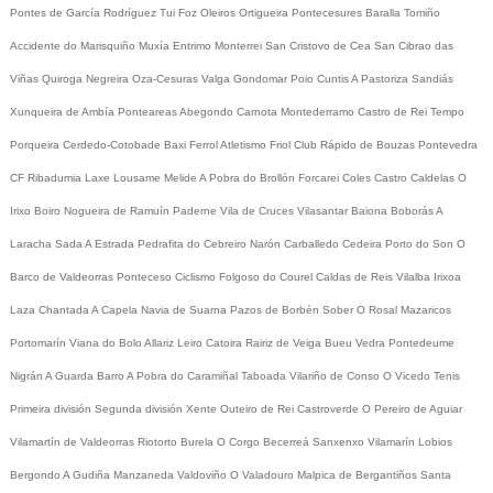
Pontes de García Rodríguez
Tui
Foz
Oleiros
Ortigueira
Pontecesures
Baralla
Tomiño
Accidente do Marisquiño
Muxía
Entrimo
Monterrei
San Cristovo de Cea
San Cibrao das
Viñas
Quiroga
Negreira
Oza-Cesuras
Valga
Gondomar
Poio
Cuntis
A Pastoriza
Sandiás
Xunqueira de Ambía
Ponteareas
Abegondo
Carnota
Montederramo
Castro de Rei
Tempo
Porqueira
Cerdedo-Cotobade
Baxi Ferrol
Atletismo
Friol
Club Rápido de Bouzas
Pontevedra
CF
Ribadumia
Laxe
Lousame
Melide
A Pobra do Brollón
Forcarei
Coles
Castro Caldelas
O
Irixo
Boiro
Nogueira de Ramuín
Paderne
Vila de Cruces
Vilasantar
Baiona
Boborás
A
Laracha
Sada
A Estrada
Pedrafita do Cebreiro
Narón
Carballedo
Cedeira
Porto do Son
O
Barco de Valdeorras
Ponteceso
Ciclismo
Folgoso do Courel
Caldas de Reis
Vilalba
Irixoa
Laza
Chantada
A Capela
Navia de Suarna
Pazos de Borbén
Sober
O Rosal
Mazaricos
Portomarín
Viana do Bolo
Allariz
Leiro
Catoira
Rairiz de Veiga
Bueu
Vedra
Pontedeume
Nigrán
A Guarda
Barro
A Pobra do Caramiñal
Taboada
Vilariño de Conso
O Vicedo
Tenis
Primeira división
Segunda división
Xente
Outeiro de Rei
Castroverde
O Pereiro de Aguiar
Vilamartín de Valdeorras
Riotorto
Burela
O Corgo
Becerreá
Sanxenxo
Vilamarín
Lobios
Bergondo
A Gudiña
Manzaneda
Valdoviño
O Valadouro
Malpica de Bergantiños
Santa