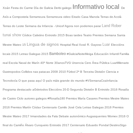
Informativo local
Xoán
Festa do Carme
Día de Galicia
Derbi galego
De
Asís a Compostela
Serramoura
Serramoura video
Eirado
Casa Manola
Terras de Acolá
Land Rober
Terras do Leste
Semana da Infancia - Unicef
Agora non podemos parar
tunai show
Códice Calixtino
Entroido 2015
Boas tardes
Teatro
Premios
Semana Santa
Lingua de signos
Luar
Mestre Mateo 15
Hospital Real
Xosé R. Gayoso
Eleccións
Bamboleo
locais 2015
Letras Galegas 2015
#GaliciaNoiteMeiga
Educación Infantil
Familia
real
Escola Naval de Marín
40º Norte
30anosTVG
Urxencia Cero
Área Pública
LuarMilenario
Gastropodos
Collidos nas patacas
2008
2010
Fútbol 2ª B
Terceira División
Ciencia e
Tecnoloxía
O que pasa aquí
O país máis grande do mundo
#VSemanaCoaInfancia
Programa destacado
aGdetodos
Eleccións 20-D
Segunda División B
Entroido 2016
Rosalía
de Castro
Ciclo autores galegos
#Rosalía180
Premios María Casares
Premios Mestre Mateo
2016
Premios Martín Códax
Centenario Camilo José Cela
Letras Galegas 2016
Premios
Mestre Mateo 2017
Irmandades da Fala
Debate autonómico
Augasquentes
Womex 2016
O
final do Camiño
Álvaro Cunqueiro
Entroido 2017
Centenario Eduardo Pondal
DestinoStgo