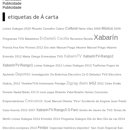
Publicidade
Publicidade
etiquetas de Á carta
Cultural
Música
Letras Galegas 2020
Ricardo Carvalho Calero
Neira Vilas
2006
2009
Xabarín
EnSerieG
Cociña
Programas TVG
Matalobos
Recantos
Novela
Poesía
Ana Kiro
Promos
2012
Era visto
Manuel Fraga Iribarne
Manuel Fraga Iribarne
XabarínTV
XabarinTV-Rango2
Entroido 2012
Marta Ortega
Entrevistas TVG
XabarinTV-Rango1
Letras Galegas 2012
Letras Galegas
2013
Traiñeiras
Fogos do
Deportes
Apóstolo
Investigación
Os Bolechas
Eleccións 21-O
Debates TVG
Eleccións
Zigzag diario
tvG2
Galicia_2012
TimelineTVG
Aniversario Prestige
2011
Celso Emilio
Ferreiro
Nadal
Bieito XVI
O novo papa
Roberto Vidal Bolaño
Humor
Corcoesto
Concursos
Emprendedoras
Xosé Manuel Olveira "Pico"
Accidente de Angrois
Juan Pardo
XabarinTV-Rango3
O Faro
Caso Asunta
2010
2007
Series de viaxes da TVG
Terras de
Merlín
Letras Galegas 2014
Entroido 2014
Programa Galegos
Día do libro
Día da nai
2014
Festas
Eleccións europeas 2014
"especiais históricos deportes"
San Xoán
Especial San