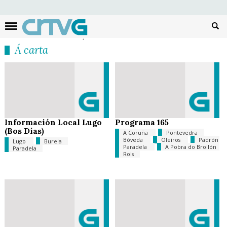
Busc
Á carta
Información Local Lugo
Programa 165
(Bos Días)
A Coruña
Pontevedra
Bóveda
Oleiros
Padrón
Lugo
Burela
Paradela
A Pobra do Brollón
Paradela
Rois