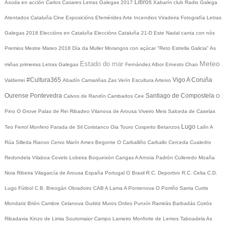
Libros
Axuda en acción
Carlos Casares
Letras Galegas 2017
Xabarín club
Radio Galega
Atentados Cataluña
Cine
Exposicións
Efemérides
Arte
Incendios
Viradeira
Fotografía
Letras
Galegas 2018
Eleccións en Cataluña
Eleccións Cataluña 21-D
Este Nadal canta con nós
Premios Mestre Mateo 2018
Día da Muller
Morangos con açúcar
"Reto Estrella Galicia"
As
Meteo
Estado do mar
miñas primeiras Letras Galegas
Fernández Albor
Ernesto Chao
#Cultura365
Vigo
A Coruña
Valderrei
Abadín
Camariñas
Zas
Verín
Escultura
Arteixo
Ourense
Pontevedra
Santiago de Compostela
Calvos de Randín
Cambados
Cee
O
Pino
O Grove
Palas de Rei
Ribadeo
Vilanova de Arousa
Viveiro
Meis
Salceda de Caselas
Lugo
Teo
Ferrol
Monfero
Parada de Sil
Coristanco
Oia
Touro
Cospeito
Betanzos
Lalín
A
Rúa
Silleda
Rianxo
Cervo
Marín
Ames
Begonte
O Carballiño
Carballo
Cerceda
Cualedro
Redondela
Vilaboa
Covelo
Lobeira
Boqueixón
Cangas
A Arnoia
Padrón
Culleredo
Moaña
Noia
Ribeira
Vilagarcía de Arousa
España
Portugal
O Brasil
R.C. Deportivo
R.C. Celta
C.D.
Lugo
Fútbol
C.B. Breogán
Obradoiro CAB
A Lama
A Pontenova
O Porriño
Sarria
Curtis
Mondariz
Brión
Cambre
Celanova
Guitiriz
Muros
Ordes
Punxín
Ramirás
Barbadás
Coirós
Ribadavia
Xinzo de Limia
Soutomaior
Campo Lameiro
Monforte de Lemos
Taboadela
As