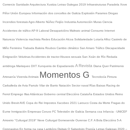
Comercio
Sanidade
Arquitectura
Xustiza
Letras Galegas 2019
Infraestruturas
Paradela
Xove
Piñor
Unión Europea
Información dos concellos de Galicia
Explosión Paramos
Drogas
Incendios forestais
Agro
Alberto Núñez Feijóo
Industria
Automoción
Muras
Ciencia
Accidentes de tráfico
AP-9
Laboral
Desaparicións
Maltrato animal
Consumo
Internet
Natureza
Violencia machista
Redes
Educación
Alcoa
Solidariedade
Lotaría
Alfoz
Castrelo de
Miño
Feminino
Trabada
Baleira
Roubos
Cambio climático
San Amaro
Tráfico
Discapacidade
Emigración
Velutinas
Accidentes de tractor
Abusos sexuais
San Xoán de Río
Redada
A Revista
antidroga
Marisqueo
DXT
Xunqueira de Espadanedo
Diana Quer
Patrimonio
Momentos G
Artesanía
Vivenda
Animais
Tecnoloxía
Pintura
Carballeda de Avia
Parrulo
Vilar de Barrio
Natación
Sector naval
Rías Baixas
Racing de
Ferrol
Emprego
Illas Atlánticas
Goberno central
Eleccións
Cataluña
Estados Unidos
Reino
Unido
Brexit
AVE
Copa do Rei
Impostos
Xacobeo 2021
Larouco
Costa da Morte
Fragas do
Eume
Inmigración
Empresas
Coruxo FC
Televisión de Galicia
Semana coa Infancia - UNICEF
Amoeiro
"Culturgal 2019"
Neve
Culturgal
Gomesende
Ourense C.F.
A Bola
Eleccións 5-A
Coronavirus
En forma na casa
Lambóns Dixitais
O Sabedoiro
Poesía Letras Galegas 2020
--