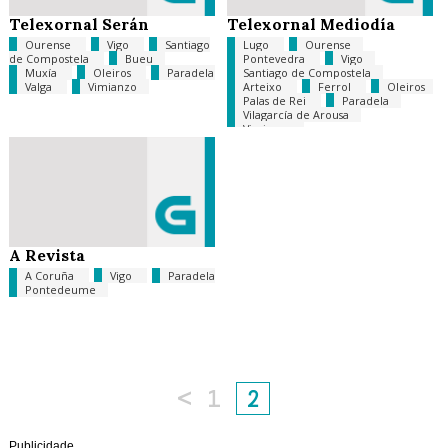
Telexornal Serán
Telexornal Mediodía
Ourense
Vigo
Santiago
Lugo
Ourense
de Compostela
Bueu
Pontevedra
Vigo
Muxía
Oleiros
Paradela
Santiago de Compostela
Valga
Vimianzo
Arteixo
Ferrol
Oleiros
Palas de Rei
Paradela
Vilagarcía de Arousa
Vimianzo
A Revista
A Coruña
Vigo
Paradela
Pontedeume
<
1
2
Publicidade