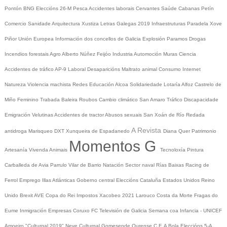
Pontón
BNG
Eleccións 26-M
Pesca
Accidentes laborais
Cervantes
Saúde
Cabanas
Petín
Comercio
Sanidade
Arquitectura
Xustiza
Letras Galegas 2019
Infraestruturas
Paradela
Xove
Piñor
Unión Europea
Información dos concellos de Galicia
Explosión Paramos
Drogas
Incendios forestais
Agro
Alberto Núñez Feijóo
Industria
Automoción
Muras
Ciencia
Accidentes de tráfico
AP-9
Laboral
Desaparicións
Maltrato animal
Consumo
Internet
Natureza
Violencia machista
Redes
Educación
Alcoa
Solidariedade
Lotaría
Alfoz
Castrelo de
Miño
Feminino
Trabada
Baleira
Roubos
Cambio climático
San Amaro
Tráfico
Discapacidade
Emigración
Velutinas
Accidentes de tractor
Abusos sexuais
San Xoán de Río
Redada
A Revista
antidroga
Marisqueo
DXT
Xunqueira de Espadanedo
Diana Quer
Patrimonio
Momentos G
Artesanía
Vivenda
Animais
Tecnoloxía
Pintura
Carballeda de Avia
Parrulo
Vilar de Barrio
Natación
Sector naval
Rías Baixas
Racing de
Ferrol
Emprego
Illas Atlánticas
Goberno central
Eleccións
Cataluña
Estados Unidos
Reino
Unido
Brexit
AVE
Copa do Rei
Impostos
Xacobeo 2021
Larouco
Costa da Morte
Fragas do
Eume
Inmigración
Empresas
Coruxo FC
Televisión de Galicia
Semana coa Infancia - UNICEF
Amoeiro
"Culturgal 2019"
Neve
Culturgal
Gomesende
Ourense C.F.
A Bola
Eleccións 5-A