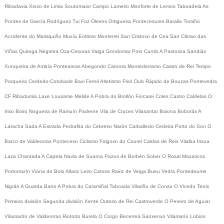
Ribadavia
Xinzo de Limia
Soutomaior
Campo Lameiro
Monforte de Lemos
Taboadela
As
Pontes de García Rodríguez
Tui
Foz
Oleiros
Ortigueira
Pontecesures
Baralla
Tomiño
Accidente do Marisquiño
Muxía
Entrimo
Monterrei
San Cristovo de Cea
San Cibrao das
Viñas
Quiroga
Negreira
Oza-Cesuras
Valga
Gondomar
Poio
Cuntis
A Pastoriza
Sandiás
Xunqueira de Ambía
Ponteareas
Abegondo
Carnota
Montederramo
Castro de Rei
Tempo
Porqueira
Cerdedo-Cotobade
Baxi Ferrol
Atletismo
Friol
Club Rápido de Bouzas
Pontevedra
CF
Ribadumia
Laxe
Lousame
Melide
A Pobra do Brollón
Forcarei
Coles
Castro Caldelas
O
Irixo
Boiro
Nogueira de Ramuín
Paderne
Vila de Cruces
Vilasantar
Baiona
Boborás
A
Laracha
Sada
A Estrada
Pedrafita do Cebreiro
Narón
Carballedo
Cedeira
Porto do Son
O
Barco de Valdeorras
Ponteceso
Ciclismo
Folgoso do Courel
Caldas de Reis
Vilalba
Irixoa
Laza
Chantada
A Capela
Navia de Suarna
Pazos de Borbén
Sober
O Rosal
Mazaricos
Portomarín
Viana do Bolo
Allariz
Leiro
Catoira
Rairiz de Veiga
Bueu
Vedra
Pontedeume
Nigrán
A Guarda
Barro
A Pobra do Caramiñal
Taboada
Vilariño de Conso
O Vicedo
Tenis
Primeira división
Segunda división
Xente
Outeiro de Rei
Castroverde
O Pereiro de Aguiar
Vilamartín de Valdeorras
Riotorto
Burela
O Corgo
Becerreá
Sanxenxo
Vilamarín
Lobios