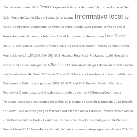
Festas
Eleccións europeas 2014
"especiais históricos deportes"
San Xoán
Especial San
Informativo local
Xoán
Festa do Carme
Día de Galicia
Derbi galego
De
Asís a Compostela
Serramoura
Serramoura video
Eirado
Casa Manola
Terras de Acolá
Land Rober
Terras do Leste
Semana da Infancia - Unicef
Agora non podemos parar
tunai show
Códice Calixtino
Entroido 2015
Boas tardes
Teatro
Premios
Semana Santa
Lingua de signos
Luar
Mestre Mateo 15
Hospital Real
Xosé R. Gayoso
Eleccións
Bamboleo
locais 2015
Letras Galegas 2015
#GaliciaNoiteMeiga
Educación Infantil
Familia
real
Escola Naval de Marín
40º Norte
30anosTVG
Urxencia Cero
Área Pública
LuarMilenario
Gastropodos
Collidos nas patacas
2008
2010
Fútbol 2ª B
Terceira División
Ciencia e
Tecnoloxía
O que pasa aquí
O país máis grande do mundo
#VSemanaCoaInfancia
Programa destacado
aGdetodos
Eleccións 20-D
Segunda División B
Entroido 2016
Rosalía
de Castro
Ciclo autores galegos
#Rosalía180
Premios María Casares
Premios Mestre Mateo
2016
Premios Martín Códax
Centenario Camilo José Cela
Letras Galegas 2016
Premios
Mestre Mateo 2017
Irmandades da Fala
Debate autonómico
Augasquentes
Womex 2016
O