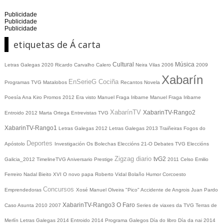
Publicidade
Publicidade
Publicidade
etiquetas de Á carta
Cultural
Música
Letras Galegas 2020
Ricardo Carvalho Calero
Neira Vilas
2006
2009
Xabarín
EnSerieG
Cociña
Programas TVG
Matalobos
Recantos
Novela
Poesía
Ana Kiro
Promos
2012
Era visto
Manuel Fraga Iribarne
Manuel Fraga Iribarne
XabarínTV
XabarinTV-Rango2
Entroido 2012
Marta Ortega
Entrevistas TVG
XabarinTV-Rango1
Letras Galegas 2012
Letras Galegas
2013
Traiñeiras
Fogos do
Deportes
Apóstolo
Investigación
Os Bolechas
Eleccións 21-O
Debates TVG
Eleccións
Zigzag diario
tvG2
Galicia_2012
TimelineTVG
Aniversario Prestige
2011
Celso Emilio
Ferreiro
Nadal
Bieito XVI
O novo papa
Roberto Vidal Bolaño
Humor
Corcoesto
Concursos
Emprendedoras
Xosé Manuel Olveira "Pico"
Accidente de Angrois
Juan Pardo
XabarinTV-Rango3
O Faro
Caso Asunta
2010
2007
Series de viaxes da TVG
Terras de
Merlín
Letras Galegas 2014
Entroido 2014
Programa Galegos
Día do libro
Día da nai
2014