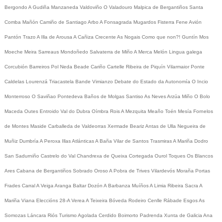
Bergondo
A Gudiña
Manzaneda
Valdoviño
O Valadouro
Malpica de Bergantiños
Santa
Comba
Mañón
Camiño de Santiago
Arbo
A Fonsagrada
Mugardos
Fisterra
Fene
Avión
Pantón
Trazo
A Illa de Arousa
A Cañiza
Crecente
As Nogais
Como que non?!
Guntín
Mos
Moeche
Meira
Sarreaus
Mondoñedo
Salvaterra de Miño
A Merca
Melón
Lingua galega
Corcubión
Barreiros
Pol
Neda
Beade
Cariño
Cartelle
Ribeira de Piquín
Vilarmaior
Ponte
Caldelas
Lourenzá
Triacastela
Bande
Vimianzo
Debate do Estado da Autonomía
O Incio
Monterroso
O Saviñao
Pontedeva
Baños de Molgas
Santiso
As Neves
Arzúa
Miño
O Bolo
Maceda
Outes
Entroido
Val do Dubra
Oímbra
Rois
A Mezquita
Meaño
Toén
Mesía
Fornelos
de Montes
Maside
Carballeda de Valdeorras
Xermade
Beariz
Antas de Ulla
Negueira de
Muñiz
Dumbría
A Peroxa
Illas Atlánticas
A Baña
Vilar de Santos
Trasmiras
A Mariña
Dodro
San Sadurniño
Castrelo do Val
Chandrexa de Queixa
Cortegada
Ourol
Toques
Os Blancos
Ares
Cabana de Bergantiños
Sobrado
Oroso
A Pobra de Trives
Vilardevós
Moraña
Portas
Frades
Carral
A Veiga
Aranga
Baltar
Dozón
A Barbanza
Muíños
A Limia
Ribeira Sacra
A
Mariña
Viana
Eleccións 28-A
Verea
A Teixeira
Bóveda
Rodeiro
Cenlle
Rábade
Esgos
As
Somozas
Láncara
Riós
Turismo
Agolada
Cerdido
Boimorto
Padrenda
Xunta de Galicia
Ana