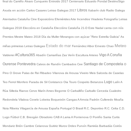
final do Camiño
Álvaro Cunqueiro
Entroido 2017
Centenario Eduardo Pondal
DestinoStgo
Libros
Axuda en acción
Carlos Casares
Letras Galegas 2017
Xabarín club
Radio Galega
Atentados Cataluña
Cine
Exposicións
Efemérides
Arte
Incendios
Viradeira
Fotografía
Letras
Galegas 2018
Eleccións en Cataluña
Eleccións Cataluña 21-D
Este Nadal canta con nós
Premios Mestre Mateo 2018
Día da Muller
Morangos con açúcar
"Reto Estrella Galicia"
As
Meteo
Estado do mar
miñas primeiras Letras Galegas
Fernández Albor
Ernesto Chao
#Cultura365
Vigo
A Coruña
Valderrei
Abadín
Camariñas
Zas
Verín
Escultura
Arteixo
Ourense
Pontevedra
Santiago de Compostela
Calvos de Randín
Cambados
Cee
O
Pino
O Grove
Palas de Rei
Ribadeo
Vilanova de Arousa
Viveiro
Meis
Salceda de Caselas
Lugo
Teo
Ferrol
Monfero
Parada de Sil
Coristanco
Oia
Touro
Cospeito
Betanzos
Lalín
A
Rúa
Silleda
Rianxo
Cervo
Marín
Ames
Begonte
O Carballiño
Carballo
Cerceda
Cualedro
Redondela
Vilaboa
Covelo
Lobeira
Boqueixón
Cangas
A Arnoia
Padrón
Culleredo
Moaña
Noia
Ribeira
Vilagarcía de Arousa
España
Portugal
O Brasil
R.C. Deportivo
R.C. Celta
C.D.
Lugo
Fútbol
C.B. Breogán
Obradoiro CAB
A Lama
A Pontenova
O Porriño
Sarria
Curtis
Mondariz
Brión
Cambre
Celanova
Guitiriz
Muros
Ordes
Punxín
Ramirás
Barbadás
Coirós