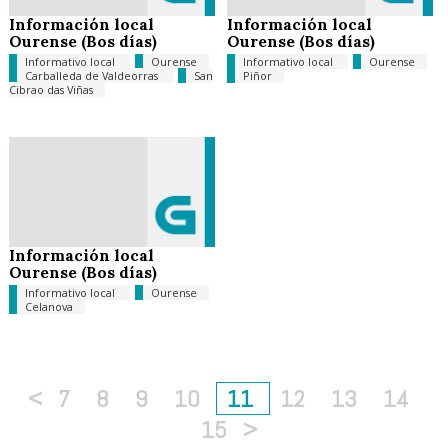
Información local
Información local
Ourense (Bos días)
Ourense (Bos días)
Informativo local
Ourense
Informativo local
Ourense
Carballeda de Valdeorras
San
Piñor
Cibrao das Viñas
Información local
Ourense (Bos días)
Informativo local
Ourense
Celanova
<
7
8
9
10
11
12
13
14
15
>