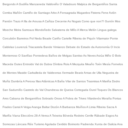
Bergondo
A Gudiña
Manzaneda
Valdoviño
O Valadouro
Malpica de Bergantiños
Santa
Comba
Mañón
Camiño de Santiago
Arbo
A Fonsagrada
Mugardos
Fisterra
Fene
Avión
Pantón
Trazo
A Illa de Arousa
A Cañiza
Crecente
As Nogais
Como que non?!
Guntín
Mos
Moeche
Meira
Sarreaus
Mondoñedo
Salvaterra de Miño
A Merca
Melón
Lingua galega
Corcubión
Barreiros
Pol
Neda
Beade
Cariño
Cartelle
Ribeira de Piquín
Vilarmaior
Ponte
Caldelas
Lourenzá
Triacastela
Bande
Vimianzo
Debate do Estado da Autonomía
O Incio
Monterroso
O Saviñao
Pontedeva
Baños de Molgas
Santiso
As Neves
Arzúa
Miño
O Bolo
Maceda
Outes
Entroido
Val do Dubra
Oímbra
Rois
A Mezquita
Meaño
Toén
Mesía
Fornelos
de Montes
Maside
Carballeda de Valdeorras
Xermade
Beariz
Antas de Ulla
Negueira de
Muñiz
Dumbría
A Peroxa
Illas Atlánticas
A Baña
Vilar de Santos
Trasmiras
A Mariña
Dodro
San Sadurniño
Castrelo do Val
Chandrexa de Queixa
Cortegada
Ourol
Toques
Os Blancos
Ares
Cabana de Bergantiños
Sobrado
Oroso
A Pobra de Trives
Vilardevós
Moraña
Portas
Frades
Carral
A Veiga
Aranga
Baltar
Dozón
A Barbanza
Muíños
A Limia
Ribeira Sacra
A
Mariña
Viana
Eleccións 28-A
Verea
A Teixeira
Bóveda
Rodeiro
Cenlle
Rábade
Esgos
As
Somozas
Láncara
Riós
Turismo
Agolada
Cerdido
Boimorto
Padrenda
Xunta de Galicia
Ana