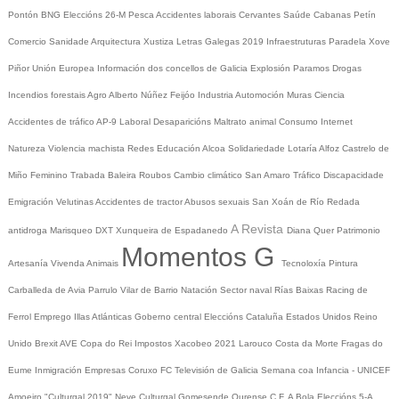
Pontón
BNG
Eleccións 26-M
Pesca
Accidentes laborais
Cervantes
Saúde
Cabanas
Petín
Comercio
Sanidade
Arquitectura
Xustiza
Letras Galegas 2019
Infraestruturas
Paradela
Xove
Piñor
Unión Europea
Información dos concellos de Galicia
Explosión Paramos
Drogas
Incendios forestais
Agro
Alberto Núñez Feijóo
Industria
Automoción
Muras
Ciencia
Accidentes de tráfico
AP-9
Laboral
Desaparicións
Maltrato animal
Consumo
Internet
Natureza
Violencia machista
Redes
Educación
Alcoa
Solidariedade
Lotaría
Alfoz
Castrelo de
Miño
Feminino
Trabada
Baleira
Roubos
Cambio climático
San Amaro
Tráfico
Discapacidade
Emigración
Velutinas
Accidentes de tractor
Abusos sexuais
San Xoán de Río
Redada
A Revista
antidroga
Marisqueo
DXT
Xunqueira de Espadanedo
Diana Quer
Patrimonio
Momentos G
Artesanía
Vivenda
Animais
Tecnoloxía
Pintura
Carballeda de Avia
Parrulo
Vilar de Barrio
Natación
Sector naval
Rías Baixas
Racing de
Ferrol
Emprego
Illas Atlánticas
Goberno central
Eleccións
Cataluña
Estados Unidos
Reino
Unido
Brexit
AVE
Copa do Rei
Impostos
Xacobeo 2021
Larouco
Costa da Morte
Fragas do
Eume
Inmigración
Empresas
Coruxo FC
Televisión de Galicia
Semana coa Infancia - UNICEF
Amoeiro
"Culturgal 2019"
Neve
Culturgal
Gomesende
Ourense C.F.
A Bola
Eleccións 5-A