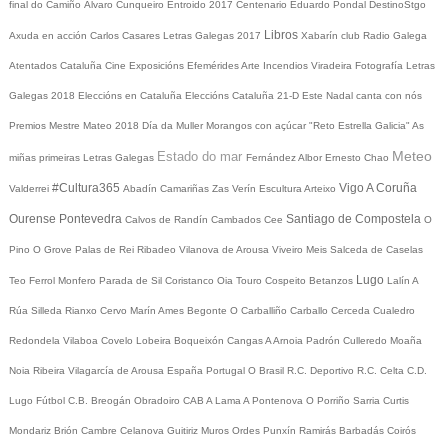
final do Camiño
Álvaro Cunqueiro
Entroido 2017
Centenario Eduardo Pondal
DestinoStgo
Libros
Axuda en acción
Carlos Casares
Letras Galegas 2017
Xabarín club
Radio Galega
Atentados Cataluña
Cine
Exposicións
Efemérides
Arte
Incendios
Viradeira
Fotografía
Letras
Galegas 2018
Eleccións en Cataluña
Eleccións Cataluña 21-D
Este Nadal canta con nós
Premios Mestre Mateo 2018
Día da Muller
Morangos con açúcar
"Reto Estrella Galicia"
As
Meteo
Estado do mar
miñas primeiras Letras Galegas
Fernández Albor
Ernesto Chao
#Cultura365
Vigo
A Coruña
Valderrei
Abadín
Camariñas
Zas
Verín
Escultura
Arteixo
Ourense
Pontevedra
Santiago de Compostela
Calvos de Randín
Cambados
Cee
O
Pino
O Grove
Palas de Rei
Ribadeo
Vilanova de Arousa
Viveiro
Meis
Salceda de Caselas
Lugo
Teo
Ferrol
Monfero
Parada de Sil
Coristanco
Oia
Touro
Cospeito
Betanzos
Lalín
A
Rúa
Silleda
Rianxo
Cervo
Marín
Ames
Begonte
O Carballiño
Carballo
Cerceda
Cualedro
Redondela
Vilaboa
Covelo
Lobeira
Boqueixón
Cangas
A Arnoia
Padrón
Culleredo
Moaña
Noia
Ribeira
Vilagarcía de Arousa
España
Portugal
O Brasil
R.C. Deportivo
R.C. Celta
C.D.
Lugo
Fútbol
C.B. Breogán
Obradoiro CAB
A Lama
A Pontenova
O Porriño
Sarria
Curtis
Mondariz
Brión
Cambre
Celanova
Guitiriz
Muros
Ordes
Punxín
Ramirás
Barbadás
Coirós