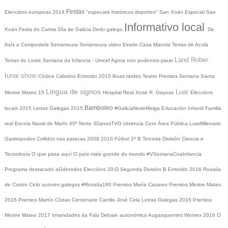
Festas
Eleccións europeas 2014
"especiais históricos deportes"
San Xoán
Especial San
Informativo local
Xoán
Festa do Carme
Día de Galicia
Derbi galego
De
Asís a Compostela
Serramoura
Serramoura video
Eirado
Casa Manola
Terras de Acolá
Land Rober
Terras do Leste
Semana da Infancia - Unicef
Agora non podemos parar
tunai show
Códice Calixtino
Entroido 2015
Boas tardes
Teatro
Premios
Semana Santa
Lingua de signos
Luar
Mestre Mateo 15
Hospital Real
Xosé R. Gayoso
Eleccións
Bamboleo
locais 2015
Letras Galegas 2015
#GaliciaNoiteMeiga
Educación Infantil
Familia
real
Escola Naval de Marín
40º Norte
30anosTVG
Urxencia Cero
Área Pública
LuarMilenario
Gastropodos
Collidos nas patacas
2008
2010
Fútbol 2ª B
Terceira División
Ciencia e
Tecnoloxía
O que pasa aquí
O país máis grande do mundo
#VSemanaCoaInfancia
Programa destacado
aGdetodos
Eleccións 20-D
Segunda División B
Entroido 2016
Rosalía
de Castro
Ciclo autores galegos
#Rosalía180
Premios María Casares
Premios Mestre Mateo
2016
Premios Martín Códax
Centenario Camilo José Cela
Letras Galegas 2016
Premios
Mestre Mateo 2017
Irmandades da Fala
Debate autonómico
Augasquentes
Womex 2016
O