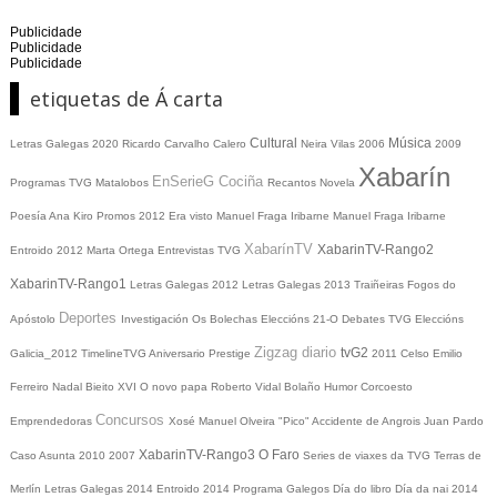
Publicidade
Publicidade
Publicidade
etiquetas de Á carta
Cultural
Música
Letras Galegas 2020
Ricardo Carvalho Calero
Neira Vilas
2006
2009
Xabarín
EnSerieG
Cociña
Programas TVG
Matalobos
Recantos
Novela
Poesía
Ana Kiro
Promos
2012
Era visto
Manuel Fraga Iribarne
Manuel Fraga Iribarne
XabarínTV
XabarinTV-Rango2
Entroido 2012
Marta Ortega
Entrevistas TVG
XabarinTV-Rango1
Letras Galegas 2012
Letras Galegas
2013
Traiñeiras
Fogos do
Deportes
Apóstolo
Investigación
Os Bolechas
Eleccións 21-O
Debates TVG
Eleccións
Zigzag diario
tvG2
Galicia_2012
TimelineTVG
Aniversario Prestige
2011
Celso Emilio
Ferreiro
Nadal
Bieito XVI
O novo papa
Roberto Vidal Bolaño
Humor
Corcoesto
Concursos
Emprendedoras
Xosé Manuel Olveira "Pico"
Accidente de Angrois
Juan Pardo
XabarinTV-Rango3
O Faro
Caso Asunta
2010
2007
Series de viaxes da TVG
Terras de
Merlín
Letras Galegas 2014
Entroido 2014
Programa Galegos
Día do libro
Día da nai
2014