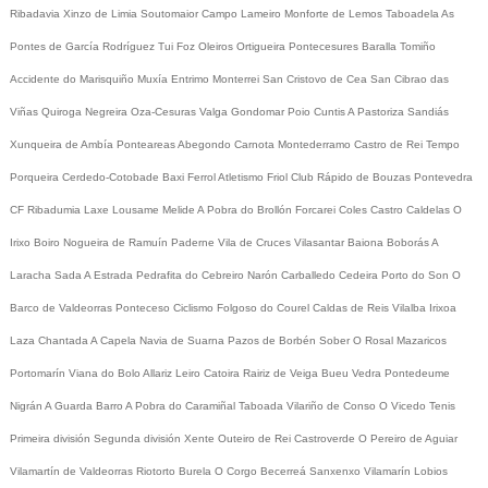
Ribadavia
Xinzo de Limia
Soutomaior
Campo Lameiro
Monforte de Lemos
Taboadela
As
Pontes de García Rodríguez
Tui
Foz
Oleiros
Ortigueira
Pontecesures
Baralla
Tomiño
Accidente do Marisquiño
Muxía
Entrimo
Monterrei
San Cristovo de Cea
San Cibrao das
Viñas
Quiroga
Negreira
Oza-Cesuras
Valga
Gondomar
Poio
Cuntis
A Pastoriza
Sandiás
Xunqueira de Ambía
Ponteareas
Abegondo
Carnota
Montederramo
Castro de Rei
Tempo
Porqueira
Cerdedo-Cotobade
Baxi Ferrol
Atletismo
Friol
Club Rápido de Bouzas
Pontevedra
CF
Ribadumia
Laxe
Lousame
Melide
A Pobra do Brollón
Forcarei
Coles
Castro Caldelas
O
Irixo
Boiro
Nogueira de Ramuín
Paderne
Vila de Cruces
Vilasantar
Baiona
Boborás
A
Laracha
Sada
A Estrada
Pedrafita do Cebreiro
Narón
Carballedo
Cedeira
Porto do Son
O
Barco de Valdeorras
Ponteceso
Ciclismo
Folgoso do Courel
Caldas de Reis
Vilalba
Irixoa
Laza
Chantada
A Capela
Navia de Suarna
Pazos de Borbén
Sober
O Rosal
Mazaricos
Portomarín
Viana do Bolo
Allariz
Leiro
Catoira
Rairiz de Veiga
Bueu
Vedra
Pontedeume
Nigrán
A Guarda
Barro
A Pobra do Caramiñal
Taboada
Vilariño de Conso
O Vicedo
Tenis
Primeira división
Segunda división
Xente
Outeiro de Rei
Castroverde
O Pereiro de Aguiar
Vilamartín de Valdeorras
Riotorto
Burela
O Corgo
Becerreá
Sanxenxo
Vilamarín
Lobios