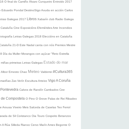
016
O final do Camiño
Álvaro Cunqueiro
Entroido 2017
o Eduardo Pondal
DestinoStgo
Axuda en acción
Carlos
Libros
etras Galegas 2017
Xabarín club
Radio Galega
 Cataluña
Cine
Exposicións
Efemérides
Arte
Incendios
Fotografía
Letras Galegas 2018
Eleccións en Cataluña
 Cataluña 21-D
Este Nadal canta con nós
Premios Mestre
18
Día da Muller
Morangos con açúcar
"Reto Estrella
Estado do mar
 miñas primeiras Letras Galegas
Meteo
#Cultura365
 Albor
Ernesto Chao
Valderrei
Vigo
A Coruña
mariñas
Zas
Verín
Escultura
Arteixo
e
Pontevedra
Calvos de Randín
Cambados
Cee
o de Compostela
O Pino
O Grove
Palas de Rei
Ribadeo
de Arousa
Viveiro
Meis
Salceda de Caselas
Teo
Ferrol
arada de Sil
Coristanco
Oia
Touro
Cospeito
Betanzos
ín
A Rúa
Silleda
Rianxo
Cervo
Marín
Ames
Begonte
O