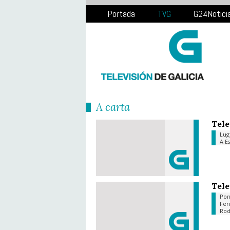
Portada
TVG
G24Notici
Á carta
Tele
Lu
A E
Tele
Pon
Fer
Rod