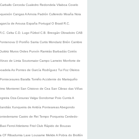
Carballo
Cerceda
Cualedro
Redondela
Vilaboa
Covelo
oqueixón
Cangas
A Arnoia
Padrón
Culleredo
Moaña
Noia
lagarcía de Arousa
España
Portugal
O Brasil
R.C.
R.C. Celta
C.D. Lugo
Fútbol
C.B. Breogán
Obradoiro CAB
Pontenova
O Porriño
Sarria
Curtis
Mondariz
Brión
Cambre
Guitiriz
Muros
Ordes
Punxín
Ramirás
Barbadás
Coirós
Xinzo de Limia
Soutomaior
Campo Lameiro
Monforte de
boadela
As Pontes de García Rodríguez
Tui
Foz
Oleiros
Pontecesures
Baralla
Tomiño
Accidente do Marisquiño
rimo
Monterrei
San Cristovo de Cea
San Cibrao das Viñas
egreira
Oza-Cesuras
Valga
Gondomar
Poio
Cuntis
A
Sandiás
Xunqueira de Ambía
Ponteareas
Abegondo
ontederramo
Castro de Rei
Tempo
Porqueira
Cerdedo-
Baxi Ferrol
Atletismo
Friol
Club Rápido de Bouzas
ra CF
Ribadumia
Laxe
Lousame
Melide
A Pobra do Brollón