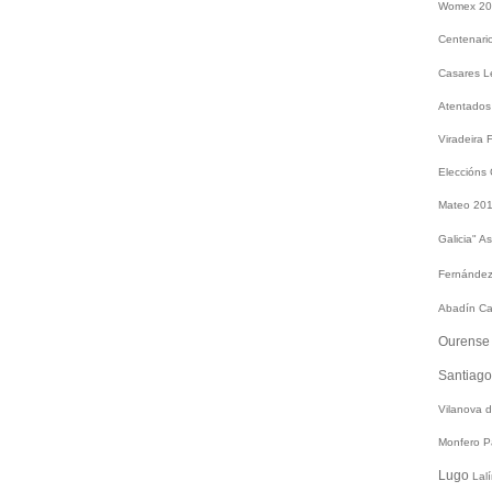
Womex 2
Centenari
Casares
L
Atentados
Viradeira
Eleccións
Mateo 20
Galicia"
As
Fernández
Abadín
Ca
Ourens
Santiag
Vilanova 
Monfero
P
Lugo
Lal