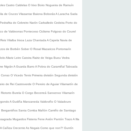
oles
Castro Caldelas
O Irixo
Boiro
Nogueira de Ramuín
ila de Cruces
Vilasantar
Baiona
Boborás
A Laracha
Sada
Pedrafita do Cebreiro
Narón
Carballedo
Cedeira
Porto do
co de Valdeorras
Ponteceso
Ciclismo
Folgoso do Courel
 Reis
Vilalba
Irixoa
Laza
Chantada
A Capela
Navia de
zos de Borbén
Sober
O Rosal
Mazaricos
Portomarín
Bolo
Allariz
Leiro
Catoira
Rairiz de Veiga
Bueu
Vedra
ume
Nigrán
A Guarda
Barro
A Pobra do Caramiñal
Taboada
de Conso
O Vicedo
Tenis
Primeira división
Segunda división
eiro de Rei
Castroverde
O Pereiro de Aguiar
Vilamartín de
s
Riotorto
Burela
O Corgo
Becerreá
Sanxenxo
Vilamarín
rgondo
A Gudiña
Manzaneda
Valdoviño
O Valadouro
e Bergantiños
Santa Comba
Mañón
Camiño de Santiago
nsagrada
Mugardos
Fisterra
Fene
Avión
Pantón
Trazo
A Illa
A Cañiza
Crecente
As Nogais
Como que non?!
Guntín