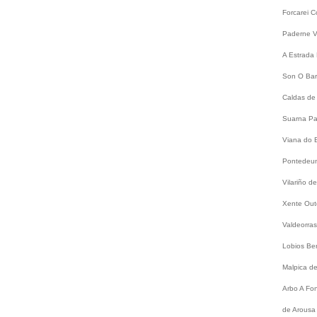
Forcarei
C
Paderne
V
A Estrada
Son
O Bar
Caldas de
Suarna
Pa
Viana do 
Pontede
Vilariño 
Xente
Out
Valdeorra
Lobios
Be
Malpica d
Arbo
A Fo
de Arousa