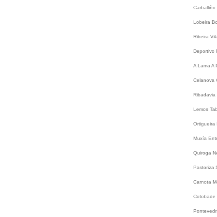
Carballiño
Lobeira
B
Ribeira
Vi
Deportivo
A Lama
A 
Celanova
Ribadavia
Lemos
Ta
Ortigueira
Muxía
Ent
Quiroga
N
Pastoriza
Carnota
M
Cotobade
Ponteved