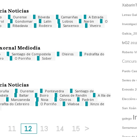
Xabarin
cia Noticias
Letras Ga
go
Ourense
Bóveda
Camariñas
A Estrada
rol
Gondomar
Lalín
Lobios
Narón
O
Investiga
ño
Ribadavia
Rodeiro
Sanxenxo
Viveiro
Galicia_2
tvG2
201
xornal Mediodía
Roberto V
o
Santiago de Compostela
Oleiros
Pedrafita do
iro
O Porriño
Sober
Concur
Pardo
Cas
Series de
cia Noticias
Entroido 
oruña
Ourense
Pontevedra
Santiago de
stela
Baltar
Boiro
Calvos de Randín
A Illa de
a
Manzaneda
Noia
Oleiros
Padrón
Eleccións
rafita do Cebreiro
O Porriño
Vilaboa
Xinzo de
San Xoá
I
galego
11
12
13
14
15
>
Serramou
Terras do