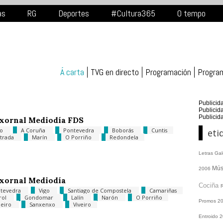
as
RG
Deportes
#Cultura365
O tempo
Á carta
TVG en directo
Programación
Progra
Publicid
Publicid
Publicid
xornal Mediodía FDS
go
A Coruña
Pontevedra
Boborás
Cuntis
eti
strada
Marín
O Porriño
Redondela
Letras Ga
Mús
2006
xornal Mediodía
Cociña
tevedra
Vigo
Santiago de Compostela
Camariñas
rol
Gondomar
Lalín
Narón
O Porriño
Promos
2
eiro
Sanxenxo
Viveiro
Entroido 