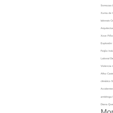
Somozas
Xunta de 
laborais
C
Arquitect
Xove
Piño
Explosión
Feijóo
Ind
Laboral
De
Violencia
Alfoz
Cast
climático
S
Accidentes
antidroga
Diana Qu
Mo