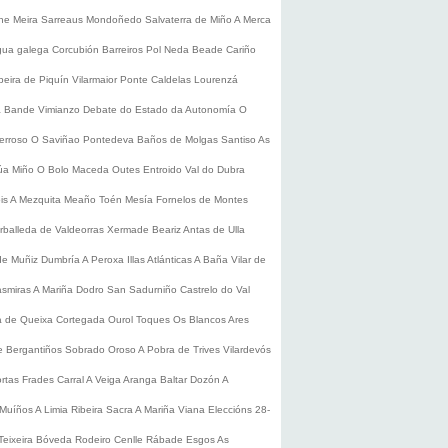
he
Meira
Sarreaus
Mondoñedo
Salvaterra de Miño
A Merca
gua galega
Corcubión
Barreiros
Pol
Neda
Beade
Cariño
beira de Piquín
Vilarmaior
Ponte Caldelas
Lourenzá
a
Bande
Vimianzo
Debate do Estado da Autonomía
O
erroso
O Saviñao
Pontedeva
Baños de Molgas
Santiso
As
úa
Miño
O Bolo
Maceda
Outes
Entroido
Val do Dubra
is
A Mezquita
Meaño
Toén
Mesía
Fornelos de Montes
rballeda de Valdeorras
Xermade
Beariz
Antas de Ulla
de Muñiz
Dumbría
A Peroxa
Illas Atlánticas
A Baña
Vilar de
asmiras
A Mariña
Dodro
San Sadurniño
Castrelo do Val
a de Queixa
Cortegada
Ourol
Toques
Os Blancos
Ares
 Bergantiños
Sobrado
Oroso
A Pobra de Trives
Vilardevós
rtas
Frades
Carral
A Veiga
Aranga
Baltar
Dozón
A
Muíños
A Limia
Ribeira Sacra
A Mariña
Viana
Eleccións 28-
Teixeira
Bóveda
Rodeiro
Cenlle
Rábade
Esgos
As