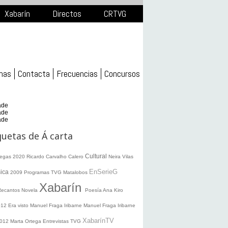
Xabarín
Directos
CRTVG
mas
Contacta
Frecuencias
Concursos
ade
ade
ade
quetas de Á carta
Cultural
legas 2020
Ricardo Carvalho Calero
Neira Vilas
EnSerieG
ica
2009
Programas TVG
Matalobos
Xabarín
Recantos
Novela
Poesía
Ana Kiro
012
Era visto
Manuel Fraga Iribarne
Manuel Fraga Iribarne
XabarínTV
2012
Marta Ortega
Entrevistas TVG