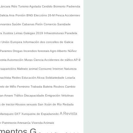
Láncara
Riós
Turismo
Agolada
Cerdido
Boimorto
Padrenda
Galicia
Ana Pontón
BNG
Eleccións 26-M
Pesca
Accidentes
ervantes
Saúde
Cabanas
Petín
Comercio
Sanidade
ura
Xustiza
Letras Galegas 2019
Infraestruturas
Paradela
r
Unión Europea
Información dos concellos de Galicia
 Paramos
Drogas
Incendios forestais
Agro
Alberto Núñez
ustria
Automoción
Muras
Ciencia
Accidentes de tráfico
AP-9
saparicións
Maltrato animal
Consumo
Internet
Natureza
 machista
Redes
Educación
Alcoa
Solidariedade
Lotaría
relo de Miño
Feminino
Trabada
Baleira
Roubos
Cambio
an Amaro
Tráfico
Discapacidade
Emigración
Velutinas
 de tractor
Abusos sexuais
San Xoán de Río
Redada
A Revista
Marisqueo
DXT
Xunqueira de Espadanedo
er
Patrimonio
Artesanía
Vivenda
Animais
mentos G