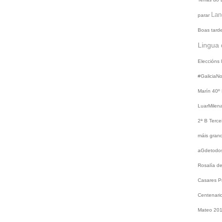
Lan
parar
Boas tard
Lingua 
Eleccións
#GaliciaN
Marín
40º
LuarMilen
2ª B
Terce
máis gra
aGdetodo
Rosalía d
Casares
P
Centenari
Mateo 20