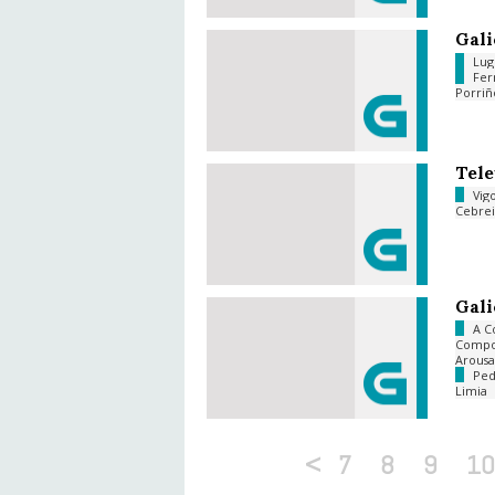
Gali
Lu
Fer
Porri
Tele
Vig
Cebre
Gali
A C
Compo
Arous
Ped
Limia
<
7
8
9
10