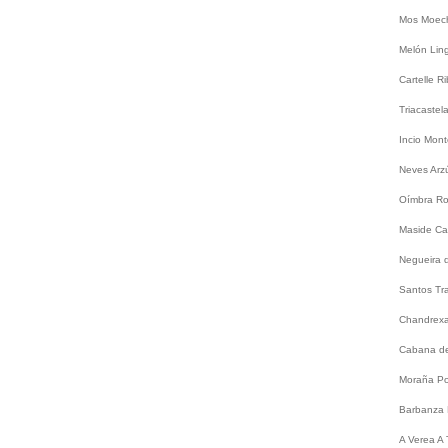
Mos
Moec
Melón
Lin
Cartelle
Ri
Triacastel
Incio
Mont
Neves
Arz
Oímbra
Ro
Maside
Ca
Negueira 
Santos
Tr
Chandrex
Cabana de
Moraña
Po
Barbanza
A
Verea
A 