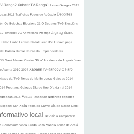
TV-Rango2
XabarinTV-Rango1
Letras Galegas 2012
Deportes
legas
2013
Traiñeiras
Fogos do Apóstolo
ción
Os Bolechas
Eleccións 21-O
Debates TVG
Eleccións
Zigzag diario
012
TimelineTVG
Aniversario Prestige
1
Celso Emilio Ferreiro
Nadal
Bieito XVI
O novo papa
idal Bolaño
Humor
Corcoesto
Emprendedoras
sos
Xosé Manuel Olveira "Pico"
Accidente de Angrois
Juan
XabarinTV-Rango3
O Faro
o Asunta
2010
2007
 viaxes da TVG
Terras de Merlín
Letras Galegas 2014
2014
Programa Galegos
Día do libro
Día da nai
2014
Festas
 europeas 2014
"especiais históricos deportes"
n
Especial San Xoán
Festa do Carme
Día de Galicia
Derbi
nformativo local
De Asís a Compostela
ra
Serramoura video
Eirado
Casa Manola
Terras de Acolá
 Leste
Semana da Infancia - Unicef
Agora non podemos