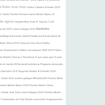
d Rober tunai show
Códice Calixtino
Entroido 2015
es
Teatro
Premios
Semana Santa
Mestre Mateo 15
de signos
Luar
Hospital Real
Xosé R. Gayoso
Bamboleo
 locais 2015
Letras Galegas 2015
oiteMeiga
Educación Infantil
Familia real
Escola Naval de
 Norte
30anosTVG
Urxencia Cero
Área Pública
ario
Gastropodos
Collidos nas patacas
2008
2010
Fútbol
ira División
Ciencia e Tecnoloxía
O que pasa aquí
O país
nde do mundo
#VSemanaCoaInfancia
Programa destacado
s
Eleccións 20-D
Segunda División B
Entroido 2016
e Castro
Ciclo autores galegos
#Rosalía180
Premios María
remios Mestre Mateo 2016
Premios Martín Códax
o Camilo José Cela
Letras Galegas 2016
Premios Mestre
17
Irmandades da Fala
Debate autonómico
Augasquentes