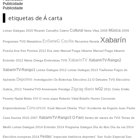
Publicidade
Publicidade
etiquetas de Á carta
Cultural
Música
Letras Galegas 2020
Ricardo Carvalho Calero
Neira Vilas
2006
2009
Xabarín
EnSerieG
Cociña
Programas TVG
Matalobos
Recantos
Novela
Poesía
Ana Kiro
Promos
2012
Era visto
Manuel Fraga Iribarne
Manuel Fraga Iribarne
XabarínTV
XabarinTV-Rango2
Entroido 2012
Marta Ortega
Entrevistas TVG
XabarinTV-Rango1
Letras Galegas 2012
Letras Galegas
2013
Traiñeiras
Fogos do
Deportes
Apóstolo
Investigación
Os Bolechas
Eleccións 21-O
Debates TVG
Eleccións
Zigzag diario
tvG2
Galicia_2012
TimelineTVG
Aniversario Prestige
2011
Celso Emilio
Ferreiro
Nadal
Bieito XVI
O novo papa
Roberto Vidal Bolaño
Humor
Corcoesto
Concursos
Emprendedoras
Xosé Manuel Olveira "Pico"
Accidente de Angrois
Juan Pardo
XabarinTV-Rango3
O Faro
Caso Asunta
2010
2007
Series de viaxes da TVG
Terras de
Merlín
Letras Galegas 2014
Entroido 2014
Programa Galegos
Día do libro
Día da nai
2014
Festas
Eleccións europeas 2014
"especiais históricos deportes"
San Xoán
Especial San