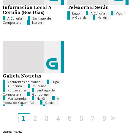
Información Local A
Telexornal Serán
Coruña (Bos Días)
Lugo
A Coruña
Vigo
A Guarda
Narón
A Coruña
Santiago de
Compostela
Narón
Galicia Noticias
Accidentes de tráfico
Lugo
A Coruña
Ourense
Pontevedra
Santiago de
Compostela
Gondomar
Manzaneda
Narón
A
Pobra do Caramiñal
Xustiza
Agro
Roubos
Diana
Quer
Lotaría
Solidariedade
1
2
3
4
5
6
7
8
>
Publicidade