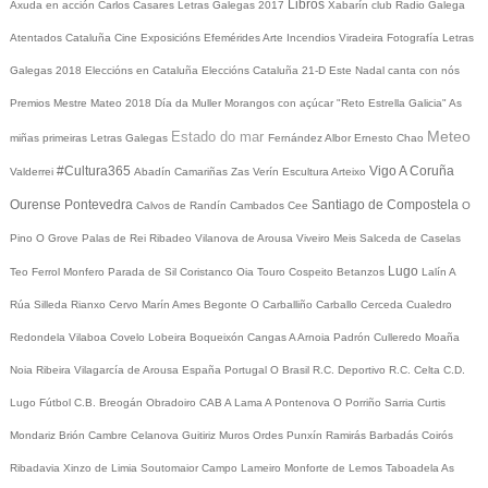
Libros
Axuda en acción
Carlos Casares
Letras Galegas 2017
Xabarín club
Radio Galega
Atentados Cataluña
Cine
Exposicións
Efemérides
Arte
Incendios
Viradeira
Fotografía
Letras
Galegas 2018
Eleccións en Cataluña
Eleccións Cataluña 21-D
Este Nadal canta con nós
Premios Mestre Mateo 2018
Día da Muller
Morangos con açúcar
"Reto Estrella Galicia"
As
Meteo
Estado do mar
miñas primeiras Letras Galegas
Fernández Albor
Ernesto Chao
#Cultura365
Vigo
A Coruña
Valderrei
Abadín
Camariñas
Zas
Verín
Escultura
Arteixo
Ourense
Pontevedra
Santiago de Compostela
Calvos de Randín
Cambados
Cee
O
Pino
O Grove
Palas de Rei
Ribadeo
Vilanova de Arousa
Viveiro
Meis
Salceda de Caselas
Lugo
Teo
Ferrol
Monfero
Parada de Sil
Coristanco
Oia
Touro
Cospeito
Betanzos
Lalín
A
Rúa
Silleda
Rianxo
Cervo
Marín
Ames
Begonte
O Carballiño
Carballo
Cerceda
Cualedro
Redondela
Vilaboa
Covelo
Lobeira
Boqueixón
Cangas
A Arnoia
Padrón
Culleredo
Moaña
Noia
Ribeira
Vilagarcía de Arousa
España
Portugal
O Brasil
R.C. Deportivo
R.C. Celta
C.D.
Lugo
Fútbol
C.B. Breogán
Obradoiro CAB
A Lama
A Pontenova
O Porriño
Sarria
Curtis
Mondariz
Brión
Cambre
Celanova
Guitiriz
Muros
Ordes
Punxín
Ramirás
Barbadás
Coirós
Ribadavia
Xinzo de Limia
Soutomaior
Campo Lameiro
Monforte de Lemos
Taboadela
As