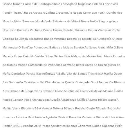
Comba
Mañón
Camiño de Santiago
Arbo
A Fonsagrada
Mugardos
Fisterra
Fene
Avión
Pantón
Trazo
A Illa de Arousa
A Cañiza
Crecente
As Nogais
Como que non?!
Guntín
Mos
Moeche
Meira
Sarreaus
Mondoñedo
Salvaterra de Miño
A Merca
Melón
Lingua galega
Corcubión
Barreiros
Pol
Neda
Beade
Cariño
Cartelle
Ribeira de Piquín
Vilarmaior
Ponte
Caldelas
Lourenzá
Triacastela
Bande
Vimianzo
Debate do Estado da Autonomía
O Incio
Monterroso
O Saviñao
Pontedeva
Baños de Molgas
Santiso
As Neves
Arzúa
Miño
O Bolo
Maceda
Outes
Entroido
Val do Dubra
Oímbra
Rois
A Mezquita
Meaño
Toén
Mesía
Fornelos
de Montes
Maside
Carballeda de Valdeorras
Xermade
Beariz
Antas de Ulla
Negueira de
Muñiz
Dumbría
A Peroxa
Illas Atlánticas
A Baña
Vilar de Santos
Trasmiras
A Mariña
Dodro
San Sadurniño
Castrelo do Val
Chandrexa de Queixa
Cortegada
Ourol
Toques
Os Blancos
Ares
Cabana de Bergantiños
Sobrado
Oroso
A Pobra de Trives
Vilardevós
Moraña
Portas
Frades
Carral
A Veiga
Aranga
Baltar
Dozón
A Barbanza
Muíños
A Limia
Ribeira Sacra
A
Mariña
Viana
Eleccións 28-A
Verea
A Teixeira
Bóveda
Rodeiro
Cenlle
Rábade
Esgos
As
Somozas
Láncara
Riós
Turismo
Agolada
Cerdido
Boimorto
Padrenda
Xunta de Galicia
Ana
Pontón
BNG
Eleccións 26-M
Pesca
Accidentes laborais
Cervantes
Saúde
Cabanas
Petín