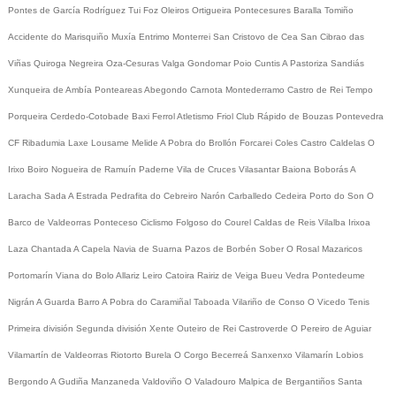
Pontes de García Rodríguez
Tui
Foz
Oleiros
Ortigueira
Pontecesures
Baralla
Tomiño
Accidente do Marisquiño
Muxía
Entrimo
Monterrei
San Cristovo de Cea
San Cibrao das
Viñas
Quiroga
Negreira
Oza-Cesuras
Valga
Gondomar
Poio
Cuntis
A Pastoriza
Sandiás
Xunqueira de Ambía
Ponteareas
Abegondo
Carnota
Montederramo
Castro de Rei
Tempo
Porqueira
Cerdedo-Cotobade
Baxi Ferrol
Atletismo
Friol
Club Rápido de Bouzas
Pontevedra
CF
Ribadumia
Laxe
Lousame
Melide
A Pobra do Brollón
Forcarei
Coles
Castro Caldelas
O
Irixo
Boiro
Nogueira de Ramuín
Paderne
Vila de Cruces
Vilasantar
Baiona
Boborás
A
Laracha
Sada
A Estrada
Pedrafita do Cebreiro
Narón
Carballedo
Cedeira
Porto do Son
O
Barco de Valdeorras
Ponteceso
Ciclismo
Folgoso do Courel
Caldas de Reis
Vilalba
Irixoa
Laza
Chantada
A Capela
Navia de Suarna
Pazos de Borbén
Sober
O Rosal
Mazaricos
Portomarín
Viana do Bolo
Allariz
Leiro
Catoira
Rairiz de Veiga
Bueu
Vedra
Pontedeume
Nigrán
A Guarda
Barro
A Pobra do Caramiñal
Taboada
Vilariño de Conso
O Vicedo
Tenis
Primeira división
Segunda división
Xente
Outeiro de Rei
Castroverde
O Pereiro de Aguiar
Vilamartín de Valdeorras
Riotorto
Burela
O Corgo
Becerreá
Sanxenxo
Vilamarín
Lobios
Bergondo
A Gudiña
Manzaneda
Valdoviño
O Valadouro
Malpica de Bergantiños
Santa