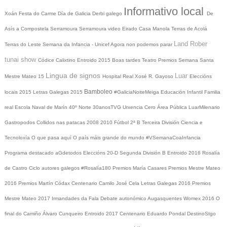
Informativo local
Xoán
Festa do Carme
Día de Galicia
Derbi galego
De
Asís a Compostela
Serramoura
Serramoura video
Eirado
Casa Manola
Terras de Acolá
Land Rober
Terras do Leste
Semana da Infancia - Unicef
Agora non podemos parar
tunai show
Códice Calixtino
Entroido 2015
Boas tardes
Teatro
Premios
Semana Santa
Lingua de signos
Luar
Mestre Mateo 15
Hospital Real
Xosé R. Gayoso
Eleccións
Bamboleo
locais 2015
Letras Galegas 2015
#GaliciaNoiteMeiga
Educación Infantil
Familia
real
Escola Naval de Marín
40º Norte
30anosTVG
Urxencia Cero
Área Pública
LuarMilenario
Gastropodos
Collidos nas patacas
2008
2010
Fútbol 2ª B
Terceira División
Ciencia e
Tecnoloxía
O que pasa aquí
O país máis grande do mundo
#VSemanaCoaInfancia
Programa destacado
aGdetodos
Eleccións 20-D
Segunda División B
Entroido 2016
Rosalía
de Castro
Ciclo autores galegos
#Rosalía180
Premios María Casares
Premios Mestre Mateo
2016
Premios Martín Códax
Centenario Camilo José Cela
Letras Galegas 2016
Premios
Mestre Mateo 2017
Irmandades da Fala
Debate autonómico
Augasquentes
Womex 2016
O
final do Camiño
Álvaro Cunqueiro
Entroido 2017
Centenario Eduardo Pondal
DestinoStgo