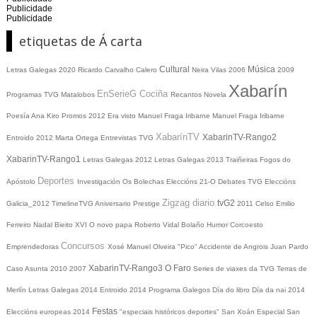
Publicidade
Publicidade
etiquetas de Á carta
Cultural
Música
Letras Galegas 2020
Ricardo Carvalho Calero
Neira Vilas
2006
2009
Xabarín
EnSerieG
Cociña
Programas TVG
Matalobos
Recantos
Novela
Poesía
Ana Kiro
Promos
2012
Era visto
Manuel Fraga Iribarne
Manuel Fraga Iribarne
XabarínTV
XabarinTV-Rango2
Entroido 2012
Marta Ortega
Entrevistas TVG
XabarinTV-Rango1
Letras Galegas 2012
Letras Galegas
2013
Traiñeiras
Fogos do
Deportes
Apóstolo
Investigación
Os Bolechas
Eleccións 21-O
Debates TVG
Eleccións
Zigzag diario
tvG2
Galicia_2012
TimelineTVG
Aniversario Prestige
2011
Celso Emilio
Ferreiro
Nadal
Bieito XVI
O novo papa
Roberto Vidal Bolaño
Humor
Corcoesto
Concursos
Emprendedoras
Xosé Manuel Olveira "Pico"
Accidente de Angrois
Juan Pardo
XabarinTV-Rango3
O Faro
Caso Asunta
2010
2007
Series de viaxes da TVG
Terras de
Merlín
Letras Galegas 2014
Entroido 2014
Programa Galegos
Día do libro
Día da nai
2014
Festas
Eleccións europeas 2014
"especiais históricos deportes"
San Xoán
Especial San