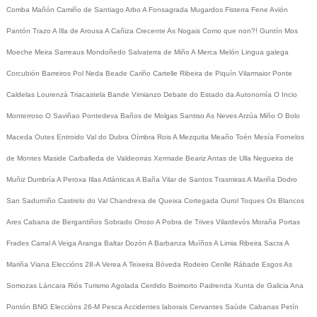
Comba
Mañón
Camiño de Santiago
Arbo
A Fonsagrada
Mugardos
Fisterra
Fene
Avión
Pantón
Trazo
A Illa de Arousa
A Cañiza
Crecente
As Nogais
Como que non?!
Guntín
Mos
Moeche
Meira
Sarreaus
Mondoñedo
Salvaterra de Miño
A Merca
Melón
Lingua galega
Corcubión
Barreiros
Pol
Neda
Beade
Cariño
Cartelle
Ribeira de Piquín
Vilarmaior
Ponte
Caldelas
Lourenzá
Triacastela
Bande
Vimianzo
Debate do Estado da Autonomía
O Incio
Monterroso
O Saviñao
Pontedeva
Baños de Molgas
Santiso
As Neves
Arzúa
Miño
O Bolo
Maceda
Outes
Entroido
Val do Dubra
Oímbra
Rois
A Mezquita
Meaño
Toén
Mesía
Fornelos
de Montes
Maside
Carballeda de Valdeorras
Xermade
Beariz
Antas de Ulla
Negueira de
Muñiz
Dumbría
A Peroxa
Illas Atlánticas
A Baña
Vilar de Santos
Trasmiras
A Mariña
Dodro
San Sadurniño
Castrelo do Val
Chandrexa de Queixa
Cortegada
Ourol
Toques
Os Blancos
Ares
Cabana de Bergantiños
Sobrado
Oroso
A Pobra de Trives
Vilardevós
Moraña
Portas
Frades
Carral
A Veiga
Aranga
Baltar
Dozón
A Barbanza
Muíños
A Limia
Ribeira Sacra
A
Mariña
Viana
Eleccións 28-A
Verea
A Teixeira
Bóveda
Rodeiro
Cenlle
Rábade
Esgos
As
Somozas
Láncara
Riós
Turismo
Agolada
Cerdido
Boimorto
Padrenda
Xunta de Galicia
Ana
Pontón
BNG
Eleccións 26-M
Pesca
Accidentes laborais
Cervantes
Saúde
Cabanas
Petín