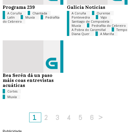
Programa 239
Galicia Noticias
A Coruña
Chantada
A Coruña
Ourense
Lalín
Muxía
Pedrafita
Pontevedra
Vigo
do Cebreiro
Santiago de Compostela
Muxía
Pedrafita do Cebreiro
A Pobra do Caramiñal
Tempo
Diana Quer
A Mariña
Bea Serén dá un paso
máis coas entrevistas
acuáticas
Cortes
Muxía
1
2
3
4
5
6
>
Publicidade