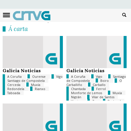
Busc
Á carta
Galicia Noticias
Galicia Noticias
A Coruña
Ourense
Vigo
A Coruña
Vigo
Santiago
Santiago de Compostela
de Compostela
Boiro
O
Cerceda
Muxía
Carballiño
Carballo
Redondela
Rianxo
Chantada
Ferrol
Taboada
Monforte de Lemos
Muxía
Nigrán
Vilar de Santos
Viveiro
Zas
Portugal
Xustiza
Tempo