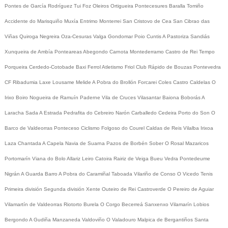
Pontes de García Rodríguez
Tui
Foz
Oleiros
Ortigueira
Pontecesures
Baralla
Tomiño
Accidente do Marisquiño
Muxía
Entrimo
Monterrei
San Cristovo de Cea
San Cibrao das
Viñas
Quiroga
Negreira
Oza-Cesuras
Valga
Gondomar
Poio
Cuntis
A Pastoriza
Sandiás
Xunqueira de Ambía
Ponteareas
Abegondo
Carnota
Montederramo
Castro de Rei
Tempo
Porqueira
Cerdedo-Cotobade
Baxi Ferrol
Atletismo
Friol
Club Rápido de Bouzas
Pontevedra
CF
Ribadumia
Laxe
Lousame
Melide
A Pobra do Brollón
Forcarei
Coles
Castro Caldelas
O
Irixo
Boiro
Nogueira de Ramuín
Paderne
Vila de Cruces
Vilasantar
Baiona
Boborás
A
Laracha
Sada
A Estrada
Pedrafita do Cebreiro
Narón
Carballedo
Cedeira
Porto do Son
O
Barco de Valdeorras
Ponteceso
Ciclismo
Folgoso do Courel
Caldas de Reis
Vilalba
Irixoa
Laza
Chantada
A Capela
Navia de Suarna
Pazos de Borbén
Sober
O Rosal
Mazaricos
Portomarín
Viana do Bolo
Allariz
Leiro
Catoira
Rairiz de Veiga
Bueu
Vedra
Pontedeume
Nigrán
A Guarda
Barro
A Pobra do Caramiñal
Taboada
Vilariño de Conso
O Vicedo
Tenis
Primeira división
Segunda división
Xente
Outeiro de Rei
Castroverde
O Pereiro de Aguiar
Vilamartín de Valdeorras
Riotorto
Burela
O Corgo
Becerreá
Sanxenxo
Vilamarín
Lobios
Bergondo
A Gudiña
Manzaneda
Valdoviño
O Valadouro
Malpica de Bergantiños
Santa