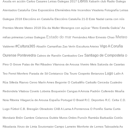
Libros
Axuda en acción
Carlos Casares
Letras Galegas 2017
Xabarín club
Radio Galega
Atentados Cataluña
Cine
Exposicións
Efemérides
Arte
Incendios
Viradeira
Fotografía
Letras
Galegas 2018
Eleccións en Cataluña
Eleccións Cataluña 21-D
Este Nadal canta con nós
Premios Mestre Mateo 2018
Día da Muller
Morangos con açúcar
"Reto Estrella Galicia"
As
Meteo
Estado do mar
miñas primeiras Letras Galegas
Fernández Albor
Ernesto Chao
#Cultura365
Vigo
A Coruña
Valderrei
Abadín
Camariñas
Zas
Verín
Escultura
Arteixo
Ourense
Pontevedra
Santiago de Compostela
Calvos de Randín
Cambados
Cee
O
Pino
O Grove
Palas de Rei
Ribadeo
Vilanova de Arousa
Viveiro
Meis
Salceda de Caselas
Lugo
Teo
Ferrol
Monfero
Parada de Sil
Coristanco
Oia
Touro
Cospeito
Betanzos
Lalín
A
Rúa
Silleda
Rianxo
Cervo
Marín
Ames
Begonte
O Carballiño
Carballo
Cerceda
Cualedro
Redondela
Vilaboa
Covelo
Lobeira
Boqueixón
Cangas
A Arnoia
Padrón
Culleredo
Moaña
Noia
Ribeira
Vilagarcía de Arousa
España
Portugal
O Brasil
R.C. Deportivo
R.C. Celta
C.D.
Lugo
Fútbol
C.B. Breogán
Obradoiro CAB
A Lama
A Pontenova
O Porriño
Sarria
Curtis
Mondariz
Brión
Cambre
Celanova
Guitiriz
Muros
Ordes
Punxín
Ramirás
Barbadás
Coirós
Ribadavia
Xinzo de Limia
Soutomaior
Campo Lameiro
Monforte de Lemos
Taboadela
As