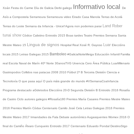
Informativo local
Xoán
Festa do Carme
Día de Galicia
Derbi galego
De
Asís a Compostela
Serramoura
Serramoura video
Eirado
Casa Manola
Terras de Acolá
Land Rober
Terras do Leste
Semana da Infancia - Unicef
Agora non podemos parar
tunai show
Códice Calixtino
Entroido 2015
Boas tardes
Teatro
Premios
Semana Santa
Lingua de signos
Luar
Mestre Mateo 15
Hospital Real
Xosé R. Gayoso
Eleccións
Bamboleo
locais 2015
Letras Galegas 2015
#GaliciaNoiteMeiga
Educación Infantil
Familia
real
Escola Naval de Marín
40º Norte
30anosTVG
Urxencia Cero
Área Pública
LuarMilenario
Gastropodos
Collidos nas patacas
2008
2010
Fútbol 2ª B
Terceira División
Ciencia e
Tecnoloxía
O que pasa aquí
O país máis grande do mundo
#VSemanaCoaInfancia
Programa destacado
aGdetodos
Eleccións 20-D
Segunda División B
Entroido 2016
Rosalía
de Castro
Ciclo autores galegos
#Rosalía180
Premios María Casares
Premios Mestre Mateo
2016
Premios Martín Códax
Centenario Camilo José Cela
Letras Galegas 2016
Premios
Mestre Mateo 2017
Irmandades da Fala
Debate autonómico
Augasquentes
Womex 2016
O
final do Camiño
Álvaro Cunqueiro
Entroido 2017
Centenario Eduardo Pondal
DestinoStgo