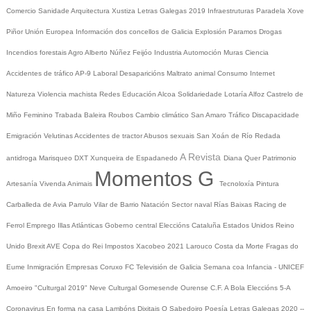
Comercio
Sanidade
Arquitectura
Xustiza
Letras Galegas 2019
Infraestruturas
Paradela
Xove
Piñor
Unión Europea
Información dos concellos de Galicia
Explosión Paramos
Drogas
Incendios forestais
Agro
Alberto Núñez Feijóo
Industria
Automoción
Muras
Ciencia
Accidentes de tráfico
AP-9
Laboral
Desaparicións
Maltrato animal
Consumo
Internet
Natureza
Violencia machista
Redes
Educación
Alcoa
Solidariedade
Lotaría
Alfoz
Castrelo de
Miño
Feminino
Trabada
Baleira
Roubos
Cambio climático
San Amaro
Tráfico
Discapacidade
Emigración
Velutinas
Accidentes de tractor
Abusos sexuais
San Xoán de Río
Redada
A Revista
antidroga
Marisqueo
DXT
Xunqueira de Espadanedo
Diana Quer
Patrimonio
Momentos G
Artesanía
Vivenda
Animais
Tecnoloxía
Pintura
Carballeda de Avia
Parrulo
Vilar de Barrio
Natación
Sector naval
Rías Baixas
Racing de
Ferrol
Emprego
Illas Atlánticas
Goberno central
Eleccións
Cataluña
Estados Unidos
Reino
Unido
Brexit
AVE
Copa do Rei
Impostos
Xacobeo 2021
Larouco
Costa da Morte
Fragas do
Eume
Inmigración
Empresas
Coruxo FC
Televisión de Galicia
Semana coa Infancia - UNICEF
Amoeiro
"Culturgal 2019"
Neve
Culturgal
Gomesende
Ourense C.F.
A Bola
Eleccións 5-A
Coronavirus
En forma na casa
Lambóns Dixitais
O Sabedoiro
Poesía Letras Galegas 2020
--