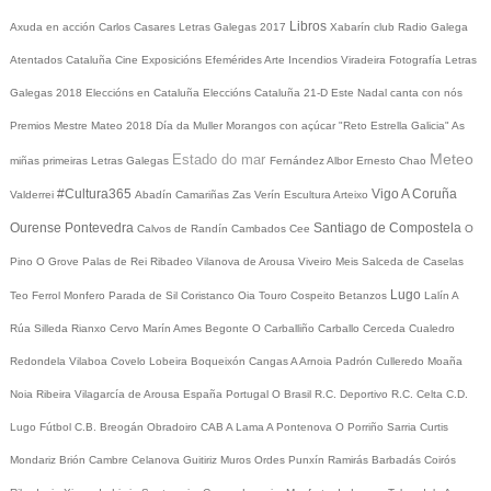
Libros
Axuda en acción
Carlos Casares
Letras Galegas 2017
Xabarín club
Radio Galega
Atentados Cataluña
Cine
Exposicións
Efemérides
Arte
Incendios
Viradeira
Fotografía
Letras
Galegas 2018
Eleccións en Cataluña
Eleccións Cataluña 21-D
Este Nadal canta con nós
Premios Mestre Mateo 2018
Día da Muller
Morangos con açúcar
"Reto Estrella Galicia"
As
Meteo
Estado do mar
miñas primeiras Letras Galegas
Fernández Albor
Ernesto Chao
#Cultura365
Vigo
A Coruña
Valderrei
Abadín
Camariñas
Zas
Verín
Escultura
Arteixo
Ourense
Pontevedra
Santiago de Compostela
Calvos de Randín
Cambados
Cee
O
Pino
O Grove
Palas de Rei
Ribadeo
Vilanova de Arousa
Viveiro
Meis
Salceda de Caselas
Lugo
Teo
Ferrol
Monfero
Parada de Sil
Coristanco
Oia
Touro
Cospeito
Betanzos
Lalín
A
Rúa
Silleda
Rianxo
Cervo
Marín
Ames
Begonte
O Carballiño
Carballo
Cerceda
Cualedro
Redondela
Vilaboa
Covelo
Lobeira
Boqueixón
Cangas
A Arnoia
Padrón
Culleredo
Moaña
Noia
Ribeira
Vilagarcía de Arousa
España
Portugal
O Brasil
R.C. Deportivo
R.C. Celta
C.D.
Lugo
Fútbol
C.B. Breogán
Obradoiro CAB
A Lama
A Pontenova
O Porriño
Sarria
Curtis
Mondariz
Brión
Cambre
Celanova
Guitiriz
Muros
Ordes
Punxín
Ramirás
Barbadás
Coirós