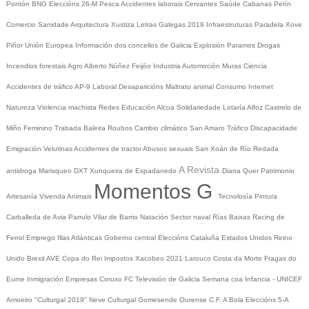
Pontón
BNG
Eleccións 26-M
Pesca
Accidentes laborais
Cervantes
Saúde
Cabanas
Petín
Comercio
Sanidade
Arquitectura
Xustiza
Letras Galegas 2019
Infraestruturas
Paradela
Xove
Piñor
Unión Europea
Información dos concellos de Galicia
Explosión Paramos
Drogas
Incendios forestais
Agro
Alberto Núñez Feijóo
Industria
Automoción
Muras
Ciencia
Accidentes de tráfico
AP-9
Laboral
Desaparicións
Maltrato animal
Consumo
Internet
Natureza
Violencia machista
Redes
Educación
Alcoa
Solidariedade
Lotaría
Alfoz
Castrelo de
Miño
Feminino
Trabada
Baleira
Roubos
Cambio climático
San Amaro
Tráfico
Discapacidade
Emigración
Velutinas
Accidentes de tractor
Abusos sexuais
San Xoán de Río
Redada
A Revista
antidroga
Marisqueo
DXT
Xunqueira de Espadanedo
Diana Quer
Patrimonio
Momentos G
Artesanía
Vivenda
Animais
Tecnoloxía
Pintura
Carballeda de Avia
Parrulo
Vilar de Barrio
Natación
Sector naval
Rías Baixas
Racing de
Ferrol
Emprego
Illas Atlánticas
Goberno central
Eleccións
Cataluña
Estados Unidos
Reino
Unido
Brexit
AVE
Copa do Rei
Impostos
Xacobeo 2021
Larouco
Costa da Morte
Fragas do
Eume
Inmigración
Empresas
Coruxo FC
Televisión de Galicia
Semana coa Infancia - UNICEF
Amoeiro
"Culturgal 2019"
Neve
Culturgal
Gomesende
Ourense C.F.
A Bola
Eleccións 5-A