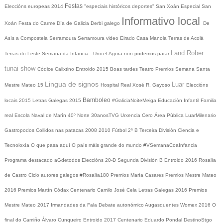
Festas
Eleccións europeas 2014
"especiais históricos deportes"
San Xoán
Especial San
Informativo local
Xoán
Festa do Carme
Día de Galicia
Derbi galego
De
Asís a Compostela
Serramoura
Serramoura video
Eirado
Casa Manola
Terras de Acolá
Land Rober
Terras do Leste
Semana da Infancia - Unicef
Agora non podemos parar
tunai show
Códice Calixtino
Entroido 2015
Boas tardes
Teatro
Premios
Semana Santa
Lingua de signos
Luar
Mestre Mateo 15
Hospital Real
Xosé R. Gayoso
Eleccións
Bamboleo
locais 2015
Letras Galegas 2015
#GaliciaNoiteMeiga
Educación Infantil
Familia
real
Escola Naval de Marín
40º Norte
30anosTVG
Urxencia Cero
Área Pública
LuarMilenario
Gastropodos
Collidos nas patacas
2008
2010
Fútbol 2ª B
Terceira División
Ciencia e
Tecnoloxía
O que pasa aquí
O país máis grande do mundo
#VSemanaCoaInfancia
Programa destacado
aGdetodos
Eleccións 20-D
Segunda División B
Entroido 2016
Rosalía
de Castro
Ciclo autores galegos
#Rosalía180
Premios María Casares
Premios Mestre Mateo
2016
Premios Martín Códax
Centenario Camilo José Cela
Letras Galegas 2016
Premios
Mestre Mateo 2017
Irmandades da Fala
Debate autonómico
Augasquentes
Womex 2016
O
final do Camiño
Álvaro Cunqueiro
Entroido 2017
Centenario Eduardo Pondal
DestinoStgo