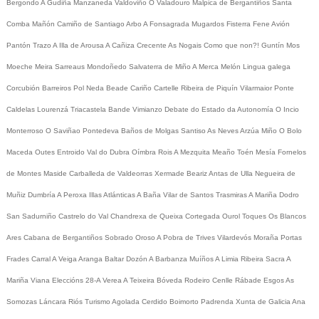
Bergondo
A Gudiña
Manzaneda
Valdoviño
O Valadouro
Malpica de Bergantiños
Santa
Comba
Mañón
Camiño de Santiago
Arbo
A Fonsagrada
Mugardos
Fisterra
Fene
Avión
Pantón
Trazo
A Illa de Arousa
A Cañiza
Crecente
As Nogais
Como que non?!
Guntín
Mos
Moeche
Meira
Sarreaus
Mondoñedo
Salvaterra de Miño
A Merca
Melón
Lingua galega
Corcubión
Barreiros
Pol
Neda
Beade
Cariño
Cartelle
Ribeira de Piquín
Vilarmaior
Ponte
Caldelas
Lourenzá
Triacastela
Bande
Vimianzo
Debate do Estado da Autonomía
O Incio
Monterroso
O Saviñao
Pontedeva
Baños de Molgas
Santiso
As Neves
Arzúa
Miño
O Bolo
Maceda
Outes
Entroido
Val do Dubra
Oímbra
Rois
A Mezquita
Meaño
Toén
Mesía
Fornelos
de Montes
Maside
Carballeda de Valdeorras
Xermade
Beariz
Antas de Ulla
Negueira de
Muñiz
Dumbría
A Peroxa
Illas Atlánticas
A Baña
Vilar de Santos
Trasmiras
A Mariña
Dodro
San Sadurniño
Castrelo do Val
Chandrexa de Queixa
Cortegada
Ourol
Toques
Os Blancos
Ares
Cabana de Bergantiños
Sobrado
Oroso
A Pobra de Trives
Vilardevós
Moraña
Portas
Frades
Carral
A Veiga
Aranga
Baltar
Dozón
A Barbanza
Muíños
A Limia
Ribeira Sacra
A
Mariña
Viana
Eleccións 28-A
Verea
A Teixeira
Bóveda
Rodeiro
Cenlle
Rábade
Esgos
As
Somozas
Láncara
Riós
Turismo
Agolada
Cerdido
Boimorto
Padrenda
Xunta de Galicia
Ana