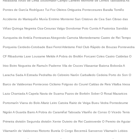
Ribadavia
Xinzo de Limia
Soutomaior
Campo Lameiro
Monforte de Lemos
Taboadela
As
Pontes de García Rodríguez
Tui
Foz
Oleiros
Ortigueira
Pontecesures
Baralla
Tomiño
Accidente do Marisquiño
Muxía
Entrimo
Monterrei
San Cristovo de Cea
San Cibrao das
Viñas
Quiroga
Negreira
Oza-Cesuras
Valga
Gondomar
Poio
Cuntis
A Pastoriza
Sandiás
Xunqueira de Ambía
Ponteareas
Abegondo
Carnota
Montederramo
Castro de Rei
Tempo
Porqueira
Cerdedo-Cotobade
Baxi Ferrol
Atletismo
Friol
Club Rápido de Bouzas
Pontevedra
CF
Ribadumia
Laxe
Lousame
Melide
A Pobra do Brollón
Forcarei
Coles
Castro Caldelas
O
Irixo
Boiro
Nogueira de Ramuín
Paderne
Vila de Cruces
Vilasantar
Baiona
Boborás
A
Laracha
Sada
A Estrada
Pedrafita do Cebreiro
Narón
Carballedo
Cedeira
Porto do Son
O
Barco de Valdeorras
Ponteceso
Ciclismo
Folgoso do Courel
Caldas de Reis
Vilalba
Irixoa
Laza
Chantada
A Capela
Navia de Suarna
Pazos de Borbén
Sober
O Rosal
Mazaricos
Portomarín
Viana do Bolo
Allariz
Leiro
Catoira
Rairiz de Veiga
Bueu
Vedra
Pontedeume
Nigrán
A Guarda
Barro
A Pobra do Caramiñal
Taboada
Vilariño de Conso
O Vicedo
Tenis
Primeira división
Segunda división
Xente
Outeiro de Rei
Castroverde
O Pereiro de Aguiar
Vilamartín de Valdeorras
Riotorto
Burela
O Corgo
Becerreá
Sanxenxo
Vilamarín
Lobios