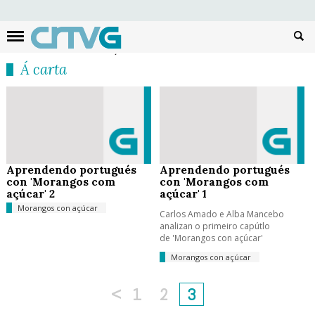
Busc
Á carta
Aprendendo portugués
Aprendendo portugués
con 'Morangos com
con 'Morangos com
açúcar' 2
açúcar' 1
Morangos con açúcar
Carlos Amado e Alba Mancebo
analizan o primeiro capútlo
de 'Morangos con açúcar'
Morangos con açúcar
<
1
2
3