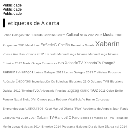
Publicidade
Publicidade
Publicidade
etiquetas de Á carta
Cultural
Música
Letras Galegas 2020
Ricardo Carvalho Calero
Neira Vilas
2006
2009
Xabarín
EnSerieG
Cociña
Programas TVG
Matalobos
Recantos
Novela
Poesía
Ana Kiro
Promos
2012
Era visto
Manuel Fraga Iribarne
Manuel Fraga Iribarne
XabarínTV
XabarinTV-Rango2
Entroido 2012
Marta Ortega
Entrevistas TVG
XabarinTV-Rango1
Letras Galegas 2012
Letras Galegas
2013
Traiñeiras
Fogos do
Deportes
Apóstolo
Investigación
Os Bolechas
Eleccións 21-O
Debates TVG
Eleccións
Zigzag diario
tvG2
Galicia_2012
TimelineTVG
Aniversario Prestige
2011
Celso Emilio
Ferreiro
Nadal
Bieito XVI
O novo papa
Roberto Vidal Bolaño
Humor
Corcoesto
Concursos
Emprendedoras
Xosé Manuel Olveira "Pico"
Accidente de Angrois
Juan Pardo
XabarinTV-Rango3
O Faro
Caso Asunta
2010
2007
Series de viaxes da TVG
Terras de
Merlín
Letras Galegas 2014
Entroido 2014
Programa Galegos
Día do libro
Día da nai
2014