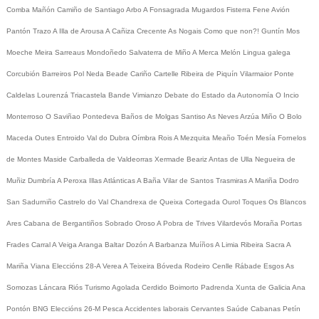
Comba
Mañón
Camiño de Santiago
Arbo
A Fonsagrada
Mugardos
Fisterra
Fene
Avión
Pantón
Trazo
A Illa de Arousa
A Cañiza
Crecente
As Nogais
Como que non?!
Guntín
Mos
Moeche
Meira
Sarreaus
Mondoñedo
Salvaterra de Miño
A Merca
Melón
Lingua galega
Corcubión
Barreiros
Pol
Neda
Beade
Cariño
Cartelle
Ribeira de Piquín
Vilarmaior
Ponte
Caldelas
Lourenzá
Triacastela
Bande
Vimianzo
Debate do Estado da Autonomía
O Incio
Monterroso
O Saviñao
Pontedeva
Baños de Molgas
Santiso
As Neves
Arzúa
Miño
O Bolo
Maceda
Outes
Entroido
Val do Dubra
Oímbra
Rois
A Mezquita
Meaño
Toén
Mesía
Fornelos
de Montes
Maside
Carballeda de Valdeorras
Xermade
Beariz
Antas de Ulla
Negueira de
Muñiz
Dumbría
A Peroxa
Illas Atlánticas
A Baña
Vilar de Santos
Trasmiras
A Mariña
Dodro
San Sadurniño
Castrelo do Val
Chandrexa de Queixa
Cortegada
Ourol
Toques
Os Blancos
Ares
Cabana de Bergantiños
Sobrado
Oroso
A Pobra de Trives
Vilardevós
Moraña
Portas
Frades
Carral
A Veiga
Aranga
Baltar
Dozón
A Barbanza
Muíños
A Limia
Ribeira Sacra
A
Mariña
Viana
Eleccións 28-A
Verea
A Teixeira
Bóveda
Rodeiro
Cenlle
Rábade
Esgos
As
Somozas
Láncara
Riós
Turismo
Agolada
Cerdido
Boimorto
Padrenda
Xunta de Galicia
Ana
Pontón
BNG
Eleccións 26-M
Pesca
Accidentes laborais
Cervantes
Saúde
Cabanas
Petín