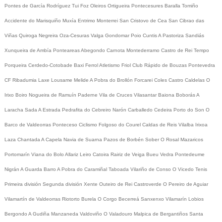
Pontes de García Rodríguez
Tui
Foz
Oleiros
Ortigueira
Pontecesures
Baralla
Tomiño
Accidente do Marisquiño
Muxía
Entrimo
Monterrei
San Cristovo de Cea
San Cibrao das
Viñas
Quiroga
Negreira
Oza-Cesuras
Valga
Gondomar
Poio
Cuntis
A Pastoriza
Sandiás
Xunqueira de Ambía
Ponteareas
Abegondo
Carnota
Montederramo
Castro de Rei
Tempo
Porqueira
Cerdedo-Cotobade
Baxi Ferrol
Atletismo
Friol
Club Rápido de Bouzas
Pontevedra
CF
Ribadumia
Laxe
Lousame
Melide
A Pobra do Brollón
Forcarei
Coles
Castro Caldelas
O
Irixo
Boiro
Nogueira de Ramuín
Paderne
Vila de Cruces
Vilasantar
Baiona
Boborás
A
Laracha
Sada
A Estrada
Pedrafita do Cebreiro
Narón
Carballedo
Cedeira
Porto do Son
O
Barco de Valdeorras
Ponteceso
Ciclismo
Folgoso do Courel
Caldas de Reis
Vilalba
Irixoa
Laza
Chantada
A Capela
Navia de Suarna
Pazos de Borbén
Sober
O Rosal
Mazaricos
Portomarín
Viana do Bolo
Allariz
Leiro
Catoira
Rairiz de Veiga
Bueu
Vedra
Pontedeume
Nigrán
A Guarda
Barro
A Pobra do Caramiñal
Taboada
Vilariño de Conso
O Vicedo
Tenis
Primeira división
Segunda división
Xente
Outeiro de Rei
Castroverde
O Pereiro de Aguiar
Vilamartín de Valdeorras
Riotorto
Burela
O Corgo
Becerreá
Sanxenxo
Vilamarín
Lobios
Bergondo
A Gudiña
Manzaneda
Valdoviño
O Valadouro
Malpica de Bergantiños
Santa