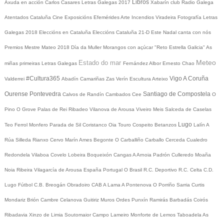
Libros
Axuda en acción
Carlos Casares
Letras Galegas 2017
Xabarín club
Radio Galega
Atentados Cataluña
Cine
Exposicións
Efemérides
Arte
Incendios
Viradeira
Fotografía
Letras
Galegas 2018
Eleccións en Cataluña
Eleccións Cataluña 21-D
Este Nadal canta con nós
Premios Mestre Mateo 2018
Día da Muller
Morangos con açúcar
"Reto Estrella Galicia"
As
Meteo
Estado do mar
miñas primeiras Letras Galegas
Fernández Albor
Ernesto Chao
#Cultura365
Vigo
A Coruña
Valderrei
Abadín
Camariñas
Zas
Verín
Escultura
Arteixo
Ourense
Pontevedra
Santiago de Compostela
Calvos de Randín
Cambados
Cee
O
Pino
O Grove
Palas de Rei
Ribadeo
Vilanova de Arousa
Viveiro
Meis
Salceda de Caselas
Lugo
Teo
Ferrol
Monfero
Parada de Sil
Coristanco
Oia
Touro
Cospeito
Betanzos
Lalín
A
Rúa
Silleda
Rianxo
Cervo
Marín
Ames
Begonte
O Carballiño
Carballo
Cerceda
Cualedro
Redondela
Vilaboa
Covelo
Lobeira
Boqueixón
Cangas
A Arnoia
Padrón
Culleredo
Moaña
Noia
Ribeira
Vilagarcía de Arousa
España
Portugal
O Brasil
R.C. Deportivo
R.C. Celta
C.D.
Lugo
Fútbol
C.B. Breogán
Obradoiro CAB
A Lama
A Pontenova
O Porriño
Sarria
Curtis
Mondariz
Brión
Cambre
Celanova
Guitiriz
Muros
Ordes
Punxín
Ramirás
Barbadás
Coirós
Ribadavia
Xinzo de Limia
Soutomaior
Campo Lameiro
Monforte de Lemos
Taboadela
As