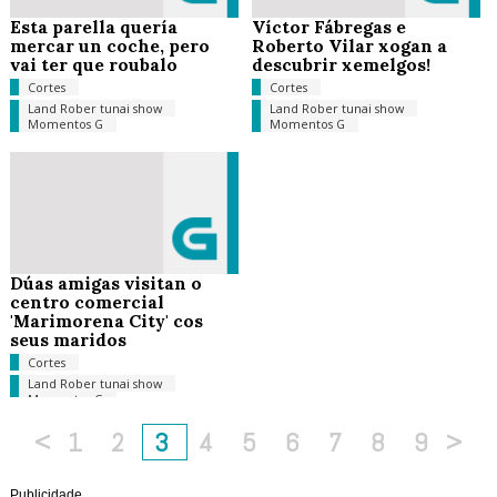
Esta parella quería
Víctor Fábregas e
mercar un coche, pero
Roberto Vilar xogan a
vai ter que roubalo
descubrir xemelgos!
Cortes
Cortes
Land Rober tunai show
Land Rober tunai show
Momentos G
Momentos G
Dúas amigas visitan o
centro comercial
'Marimorena City' cos
seus maridos
Cortes
Land Rober tunai show
Momentos G
<
1
2
3
4
5
6
7
8
9
>
Publicidade