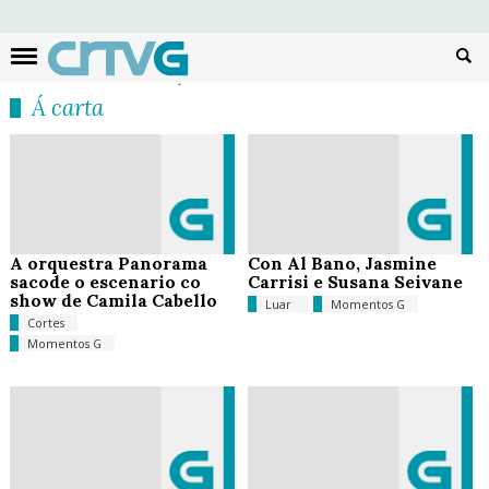
Busc
Á carta
A orquestra Panorama
Con Al Bano, Jasmine
sacode o escenario co
Carrisi e Susana Seivane
show de Camila Cabello
Luar
Momentos G
Cortes
Momentos G