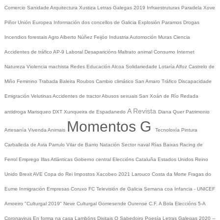
Comercio
Sanidade
Arquitectura
Xustiza
Letras Galegas 2019
Infraestruturas
Paradela
Xove
Piñor
Unión Europea
Información dos concellos de Galicia
Explosión Paramos
Drogas
Incendios forestais
Agro
Alberto Núñez Feijóo
Industria
Automoción
Muras
Ciencia
Accidentes de tráfico
AP-9
Laboral
Desaparicións
Maltrato animal
Consumo
Internet
Natureza
Violencia machista
Redes
Educación
Alcoa
Solidariedade
Lotaría
Alfoz
Castrelo de
Miño
Feminino
Trabada
Baleira
Roubos
Cambio climático
San Amaro
Tráfico
Discapacidade
Emigración
Velutinas
Accidentes de tractor
Abusos sexuais
San Xoán de Río
Redada
A Revista
antidroga
Marisqueo
DXT
Xunqueira de Espadanedo
Diana Quer
Patrimonio
Momentos G
Artesanía
Vivenda
Animais
Tecnoloxía
Pintura
Carballeda de Avia
Parrulo
Vilar de Barrio
Natación
Sector naval
Rías Baixas
Racing de
Ferrol
Emprego
Illas Atlánticas
Goberno central
Eleccións
Cataluña
Estados Unidos
Reino
Unido
Brexit
AVE
Copa do Rei
Impostos
Xacobeo 2021
Larouco
Costa da Morte
Fragas do
Eume
Inmigración
Empresas
Coruxo FC
Televisión de Galicia
Semana coa Infancia - UNICEF
Amoeiro
"Culturgal 2019"
Neve
Culturgal
Gomesende
Ourense C.F.
A Bola
Eleccións 5-A
Coronavirus
En forma na casa
Lambóns Dixitais
O Sabedoiro
Poesía Letras Galegas 2020
--