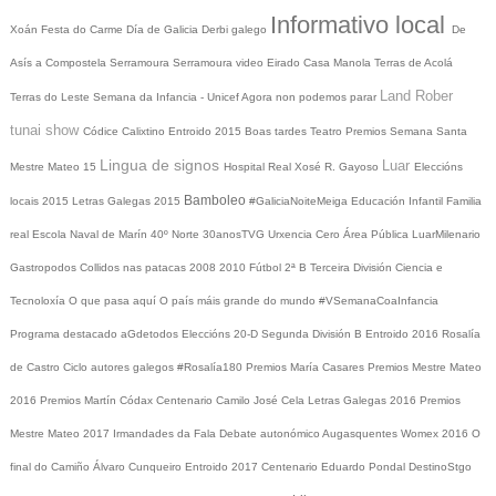
Informativo local
Xoán
Festa do Carme
Día de Galicia
Derbi galego
De
Asís a Compostela
Serramoura
Serramoura video
Eirado
Casa Manola
Terras de Acolá
Land Rober
Terras do Leste
Semana da Infancia - Unicef
Agora non podemos parar
tunai show
Códice Calixtino
Entroido 2015
Boas tardes
Teatro
Premios
Semana Santa
Lingua de signos
Luar
Mestre Mateo 15
Hospital Real
Xosé R. Gayoso
Eleccións
Bamboleo
locais 2015
Letras Galegas 2015
#GaliciaNoiteMeiga
Educación Infantil
Familia
real
Escola Naval de Marín
40º Norte
30anosTVG
Urxencia Cero
Área Pública
LuarMilenario
Gastropodos
Collidos nas patacas
2008
2010
Fútbol 2ª B
Terceira División
Ciencia e
Tecnoloxía
O que pasa aquí
O país máis grande do mundo
#VSemanaCoaInfancia
Programa destacado
aGdetodos
Eleccións 20-D
Segunda División B
Entroido 2016
Rosalía
de Castro
Ciclo autores galegos
#Rosalía180
Premios María Casares
Premios Mestre Mateo
2016
Premios Martín Códax
Centenario Camilo José Cela
Letras Galegas 2016
Premios
Mestre Mateo 2017
Irmandades da Fala
Debate autonómico
Augasquentes
Womex 2016
O
final do Camiño
Álvaro Cunqueiro
Entroido 2017
Centenario Eduardo Pondal
DestinoStgo