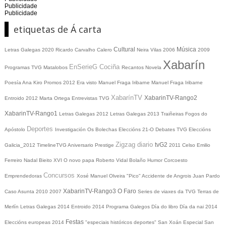
Publicidade
Publicidade
etiquetas de Á carta
Cultural
Música
Letras Galegas 2020
Ricardo Carvalho Calero
Neira Vilas
2006
2009
Xabarín
EnSerieG
Cociña
Programas TVG
Matalobos
Recantos
Novela
Poesía
Ana Kiro
Promos
2012
Era visto
Manuel Fraga Iribarne
Manuel Fraga Iribarne
XabarínTV
XabarinTV-Rango2
Entroido 2012
Marta Ortega
Entrevistas TVG
XabarinTV-Rango1
Letras Galegas 2012
Letras Galegas
2013
Traiñeiras
Fogos do
Deportes
Apóstolo
Investigación
Os Bolechas
Eleccións 21-O
Debates TVG
Eleccións
Zigzag diario
tvG2
Galicia_2012
TimelineTVG
Aniversario Prestige
2011
Celso Emilio
Ferreiro
Nadal
Bieito XVI
O novo papa
Roberto Vidal Bolaño
Humor
Corcoesto
Concursos
Emprendedoras
Xosé Manuel Olveira "Pico"
Accidente de Angrois
Juan Pardo
XabarinTV-Rango3
O Faro
Caso Asunta
2010
2007
Series de viaxes da TVG
Terras de
Merlín
Letras Galegas 2014
Entroido 2014
Programa Galegos
Día do libro
Día da nai
2014
Festas
Eleccións europeas 2014
"especiais históricos deportes"
San Xoán
Especial San