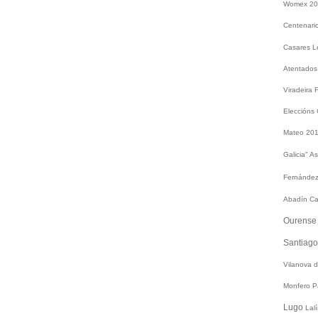
Womex 2
Centenari
Casares
L
Atentados
Viradeira
Eleccións
Mateo 20
Galicia"
As
Fernández
Abadín
Ca
Ourens
Santiag
Vilanova 
Monfero
P
Lugo
Lal