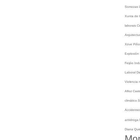
Somozas
Xunta de 
laborais
C
Arquitect
Xove
Piño
Explosión
Feijóo
Ind
Laboral
De
Violencia
Alfoz
Cast
climático
S
Accidentes
antidroga
Diana Qu
Mo