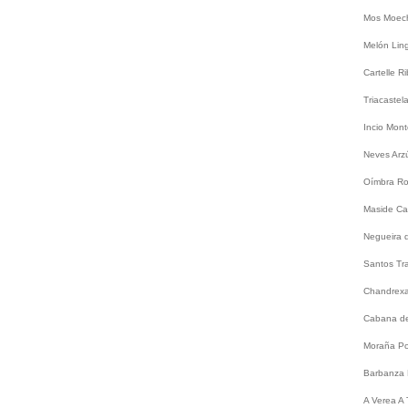
Mos
Moec
Melón
Lin
Cartelle
Ri
Triacastel
Incio
Mont
Neves
Arz
Oímbra
Ro
Maside
Ca
Negueira 
Santos
Tr
Chandrex
Cabana de
Moraña
Po
Barbanza
A
Verea
A 