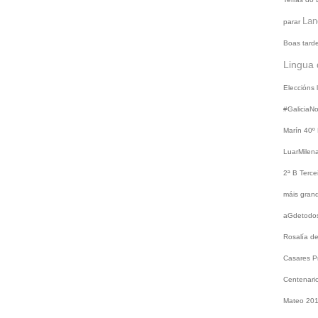
Lan
parar
Boas tard
Lingua 
Eleccións
#GaliciaN
Marín
40º
LuarMilen
2ª B
Terce
máis gra
aGdetodo
Rosalía d
Casares
P
Centenari
Mateo 20