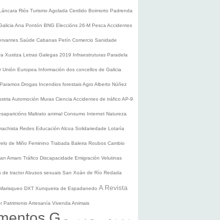
Láncara
Riós
Turismo
Agolada
Cerdido
Boimorto
Padrenda
Galicia
Ana Pontón
BNG
Eleccións 26-M
Pesca
Accidentes
ervantes
Saúde
Cabanas
Petín
Comercio
Sanidade
ura
Xustiza
Letras Galegas 2019
Infraestruturas
Paradela
r
Unión Europea
Información dos concellos de Galicia
 Paramos
Drogas
Incendios forestais
Agro
Alberto Núñez
ustria
Automoción
Muras
Ciencia
Accidentes de tráfico
AP-9
saparicións
Maltrato animal
Consumo
Internet
Natureza
 machista
Redes
Educación
Alcoa
Solidariedade
Lotaría
relo de Miño
Feminino
Trabada
Baleira
Roubos
Cambio
an Amaro
Tráfico
Discapacidade
Emigración
Velutinas
 de tractor
Abusos sexuais
San Xoán de Río
Redada
A Revista
Marisqueo
DXT
Xunqueira de Espadanedo
er
Patrimonio
Artesanía
Vivenda
Animais
mentos G