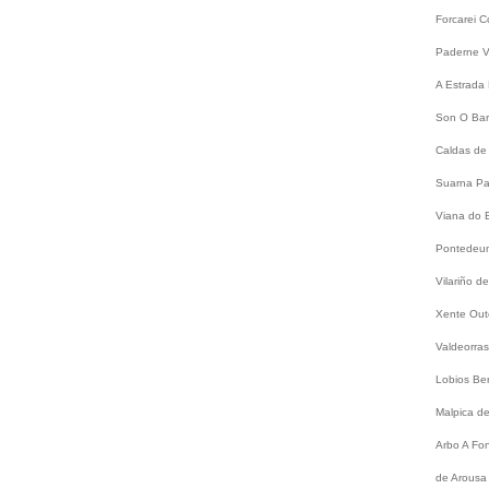
Forcarei
C
Paderne
V
A Estrada
Son
O Bar
Caldas de
Suarna
Pa
Viana do 
Pontede
Vilariño 
Xente
Out
Valdeorra
Lobios
Be
Malpica d
Arbo
A Fo
de Arousa