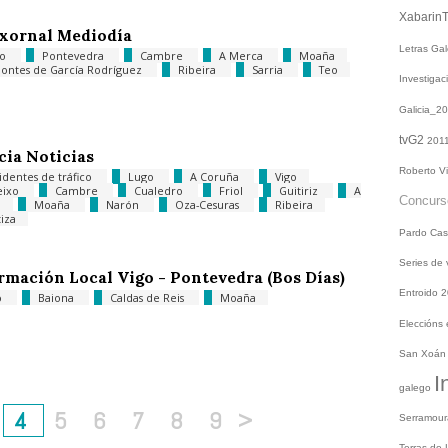
Xabarin
xornal Mediodía
Letras Ga
go
Pontevedra
Cambre
A Merca
Moaña
Pontes de García Rodríguez
Ribeira
Sarria
Teo
Investiga
Galicia_2
tvG2
201
cia Noticias
Roberto V
identes de tráfico
Lugo
A Coruña
Vigo
eixo
Cambre
Cualedro
Friol
Guitiriz
A
Concur
a
Moaña
Narón
Oza-Cesuras
Ribeira
tiza
Pardo
Cas
Series de
rmación Local Vigo - Pontevedra (Bos Días)
Entroido 
o
Baiona
Caldas de Reis
Moaña
Eleccións
San Xoá
I
galego
4
5
6
7
8
9
>
Serramou
Terras do