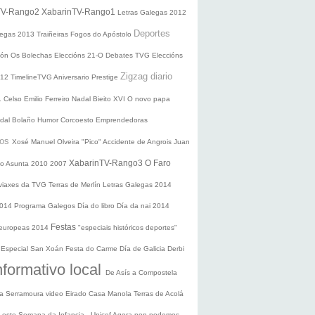
TV-Rango2
XabarinTV-Rango1
Letras Galegas 2012
Deportes
legas
2013
Traiñeiras
Fogos do Apóstolo
ción
Os Bolechas
Eleccións 21-O
Debates TVG
Eleccións
Zigzag diario
012
TimelineTVG
Aniversario Prestige
1
Celso Emilio Ferreiro
Nadal
Bieito XVI
O novo papa
idal Bolaño
Humor
Corcoesto
Emprendedoras
sos
Xosé Manuel Olveira "Pico"
Accidente de Angrois
Juan
XabarinTV-Rango3
O Faro
o Asunta
2010
2007
 viaxes da TVG
Terras de Merlín
Letras Galegas 2014
2014
Programa Galegos
Día do libro
Día da nai
2014
Festas
 europeas 2014
"especiais históricos deportes"
n
Especial San Xoán
Festa do Carme
Día de Galicia
Derbi
nformativo local
De Asís a Compostela
ra
Serramoura video
Eirado
Casa Manola
Terras de Acolá
 Leste
Semana da Infancia - Unicef
Agora non podemos