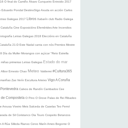
016
O final do Camiño
Álvaro Cunqueiro
Entroido 2017
o Eduardo Pondal
DestinoStgo
Axuda en acción
Carlos
Libros
etras Galegas 2017
Xabarín club
Radio Galega
 Cataluña
Cine
Exposicións
Efemérides
Arte
Incendios
Fotografía
Letras Galegas 2018
Eleccións en Cataluña
 Cataluña 21-D
Este Nadal canta con nós
Premios Mestre
18
Día da Muller
Morangos con açúcar
"Reto Estrella
Estado do mar
 miñas primeiras Letras Galegas
Meteo
#Cultura365
 Albor
Ernesto Chao
Valderrei
Vigo
A Coruña
mariñas
Zas
Verín
Escultura
Arteixo
e
Pontevedra
Calvos de Randín
Cambados
Cee
o de Compostela
O Pino
O Grove
Palas de Rei
Ribadeo
de Arousa
Viveiro
Meis
Salceda de Caselas
Teo
Ferrol
arada de Sil
Coristanco
Oia
Touro
Cospeito
Betanzos
ín
A Rúa
Silleda
Rianxo
Cervo
Marín
Ames
Begonte
O