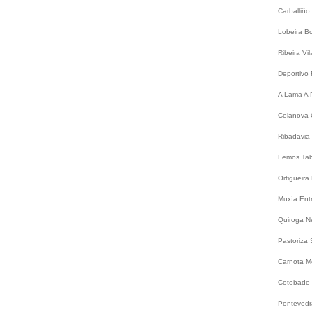
Carballiño
Lobeira
B
Ribeira
Vi
Deportivo
A Lama
A 
Celanova
Ribadavia
Lemos
Ta
Ortigueira
Muxía
Ent
Quiroga
N
Pastoriza
Carnota
M
Cotobade
Ponteved