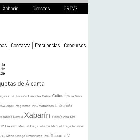
Xabarín
Directos
CRTVG
mas
Contacta
Frecuencias
Concursos
ade
ade
ade
quetas de Á carta
Cultural
legas 2020
Ricardo Carvalho Calero
Neira Vilas
EnSerieG
ica
2009
Programas TVG
Matalobos
Xabarín
Recantos
Novela
Poesía
Ana Kiro
012
Era visto
Manuel Fraga Iribarne
Manuel Fraga Iribarne
XabarínTV
2012
Marta Ortega
Entrevistas TVG