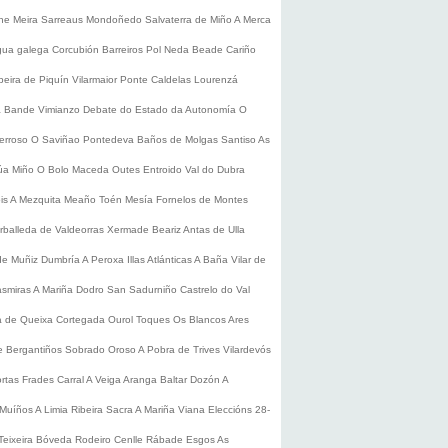
he
Meira
Sarreaus
Mondoñedo
Salvaterra de Miño
A Merca
gua galega
Corcubión
Barreiros
Pol
Neda
Beade
Cariño
beira de Piquín
Vilarmaior
Ponte Caldelas
Lourenzá
a
Bande
Vimianzo
Debate do Estado da Autonomía
O
erroso
O Saviñao
Pontedeva
Baños de Molgas
Santiso
As
úa
Miño
O Bolo
Maceda
Outes
Entroido
Val do Dubra
is
A Mezquita
Meaño
Toén
Mesía
Fornelos de Montes
rballeda de Valdeorras
Xermade
Beariz
Antas de Ulla
de Muñiz
Dumbría
A Peroxa
Illas Atlánticas
A Baña
Vilar de
asmiras
A Mariña
Dodro
San Sadurniño
Castrelo do Val
a de Queixa
Cortegada
Ourol
Toques
Os Blancos
Ares
 Bergantiños
Sobrado
Oroso
A Pobra de Trives
Vilardevós
rtas
Frades
Carral
A Veiga
Aranga
Baltar
Dozón
A
Muíños
A Limia
Ribeira Sacra
A Mariña
Viana
Eleccións 28-
Teixeira
Bóveda
Rodeiro
Cenlle
Rábade
Esgos
As