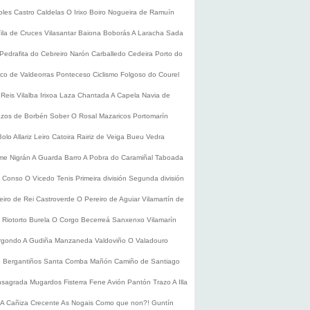
oles
Castro Caldelas
O Irixo
Boiro
Nogueira de Ramuín
ila de Cruces
Vilasantar
Baiona
Boborás
A Laracha
Sada
Pedrafita do Cebreiro
Narón
Carballedo
Cedeira
Porto do
co de Valdeorras
Ponteceso
Ciclismo
Folgoso do Courel
 Reis
Vilalba
Irixoa
Laza
Chantada
A Capela
Navia de
zos de Borbén
Sober
O Rosal
Mazaricos
Portomarín
Bolo
Allariz
Leiro
Catoira
Rairiz de Veiga
Bueu
Vedra
ume
Nigrán
A Guarda
Barro
A Pobra do Caramiñal
Taboada
de Conso
O Vicedo
Tenis
Primeira división
Segunda división
eiro de Rei
Castroverde
O Pereiro de Aguiar
Vilamartín de
s
Riotorto
Burela
O Corgo
Becerreá
Sanxenxo
Vilamarín
rgondo
A Gudiña
Manzaneda
Valdoviño
O Valadouro
e Bergantiños
Santa Comba
Mañón
Camiño de Santiago
nsagrada
Mugardos
Fisterra
Fene
Avión
Pantón
Trazo
A Illa
A Cañiza
Crecente
As Nogais
Como que non?!
Guntín