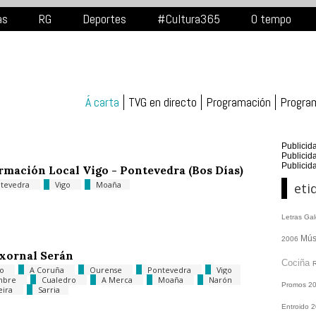
as
RG
Deportes
#Cultura365
O tempo
Á carta
TVG en directo
Programación
Progra
Publicid
Publicid
Publicid
rmación Local Vigo - Pontevedra (Bos Días)
tevedra
Vigo
Moaña
eti
Letras Ga
Mús
2006
xornal Serán
Cociña
go
A Coruña
Ourense
Pontevedra
Vigo
mbre
Cualedro
A Merca
Moaña
Narón
Promos
2
eira
Sarria
Entroido 