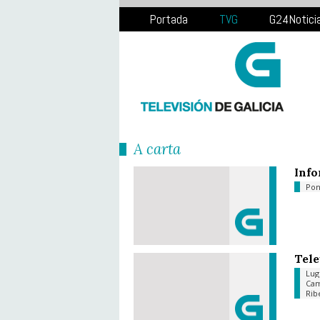
Portada
TVG
G24Notici
Á carta
Info
Pon
Tele
Lu
Ca
Rib