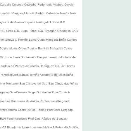
Carballo
Cerceda
Cualedro
Redondela
Vilaboa
Covelo
oqueixón
Cangas
A Arnoia
Padrón
Culleredo
Moaña
Noia
lagarcía de Arousa
España
Portugal
O Brasil
R.C.
R.C. Celta
C.D. Lugo
Fútbol
C.B. Breogán
Obradoiro CAB
Pontenova
O Porriño
Sarria
Curtis
Mondariz
Brión
Cambre
Guitiriz
Muros
Ordes
Punxín
Ramirás
Barbadás
Coirós
Xinzo de Limia
Soutomaior
Campo Lameiro
Monforte de
boadela
As Pontes de García Rodríguez
Tui
Foz
Oleiros
Pontecesures
Baralla
Tomiño
Accidente do Marisquiño
rimo
Monterrei
San Cristovo de Cea
San Cibrao das Viñas
egreira
Oza-Cesuras
Valga
Gondomar
Poio
Cuntis
A
Sandiás
Xunqueira de Ambía
Ponteareas
Abegondo
ontederramo
Castro de Rei
Tempo
Porqueira
Cerdedo-
Baxi Ferrol
Atletismo
Friol
Club Rápido de Bouzas
ra CF
Ribadumia
Laxe
Lousame
Melide
A Pobra do Brollón