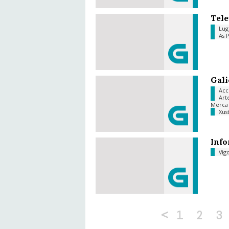
Tele
Lu
As 
Gali
Acc
Art
Merc
Xus
Info
Vig
<
1
2
3