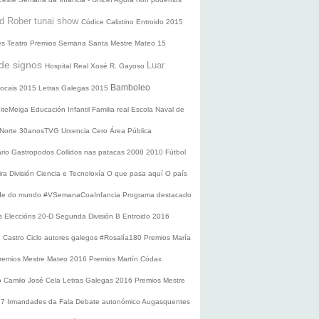
d Rober tunai show
Códice Calixtino
Entroido 2015
es
Teatro
Premios
Semana Santa
Mestre Mateo 15
de signos
Luar
Hospital Real
Xosé R. Gayoso
Bamboleo
 locais 2015
Letras Galegas 2015
oiteMeiga
Educación Infantil
Familia real
Escola Naval de
 Norte
30anosTVG
Urxencia Cero
Área Pública
ario
Gastropodos
Collidos nas patacas
2008
2010
Fútbol
ira División
Ciencia e Tecnoloxía
O que pasa aquí
O país
nde do mundo
#VSemanaCoaInfancia
Programa destacado
s
Eleccións 20-D
Segunda División B
Entroido 2016
e Castro
Ciclo autores galegos
#Rosalía180
Premios María
remios Mestre Mateo 2016
Premios Martín Códax
o Camilo José Cela
Letras Galegas 2016
Premios Mestre
17
Irmandades da Fala
Debate autonómico
Augasquentes