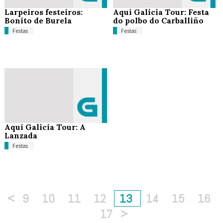
Larpeiros festeiros:
Aquí Galicia Tour: Festa
Bonito de Burela
do polbo do Carballiño
Festas
Festas
Aquí Galicia Tour: A
Lanzada
Festas
<
9
10
11
12
13
14
15
16
17
>