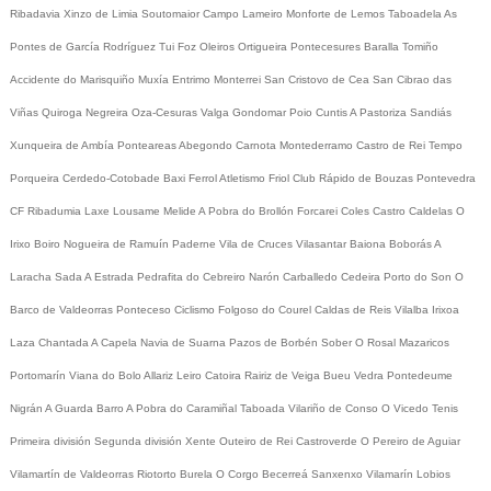
Ribadavia
Xinzo de Limia
Soutomaior
Campo Lameiro
Monforte de Lemos
Taboadela
As
Pontes de García Rodríguez
Tui
Foz
Oleiros
Ortigueira
Pontecesures
Baralla
Tomiño
Accidente do Marisquiño
Muxía
Entrimo
Monterrei
San Cristovo de Cea
San Cibrao das
Viñas
Quiroga
Negreira
Oza-Cesuras
Valga
Gondomar
Poio
Cuntis
A Pastoriza
Sandiás
Xunqueira de Ambía
Ponteareas
Abegondo
Carnota
Montederramo
Castro de Rei
Tempo
Porqueira
Cerdedo-Cotobade
Baxi Ferrol
Atletismo
Friol
Club Rápido de Bouzas
Pontevedra
CF
Ribadumia
Laxe
Lousame
Melide
A Pobra do Brollón
Forcarei
Coles
Castro Caldelas
O
Irixo
Boiro
Nogueira de Ramuín
Paderne
Vila de Cruces
Vilasantar
Baiona
Boborás
A
Laracha
Sada
A Estrada
Pedrafita do Cebreiro
Narón
Carballedo
Cedeira
Porto do Son
O
Barco de Valdeorras
Ponteceso
Ciclismo
Folgoso do Courel
Caldas de Reis
Vilalba
Irixoa
Laza
Chantada
A Capela
Navia de Suarna
Pazos de Borbén
Sober
O Rosal
Mazaricos
Portomarín
Viana do Bolo
Allariz
Leiro
Catoira
Rairiz de Veiga
Bueu
Vedra
Pontedeume
Nigrán
A Guarda
Barro
A Pobra do Caramiñal
Taboada
Vilariño de Conso
O Vicedo
Tenis
Primeira división
Segunda división
Xente
Outeiro de Rei
Castroverde
O Pereiro de Aguiar
Vilamartín de Valdeorras
Riotorto
Burela
O Corgo
Becerreá
Sanxenxo
Vilamarín
Lobios