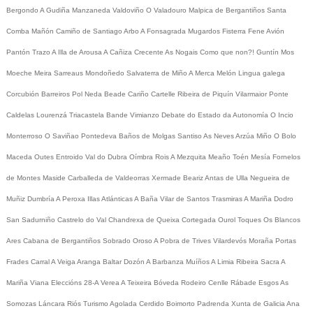
Bergondo
A Gudiña
Manzaneda
Valdoviño
O Valadouro
Malpica de Bergantiños
Santa
Comba
Mañón
Camiño de Santiago
Arbo
A Fonsagrada
Mugardos
Fisterra
Fene
Avión
Pantón
Trazo
A Illa de Arousa
A Cañiza
Crecente
As Nogais
Como que non?!
Guntín
Mos
Moeche
Meira
Sarreaus
Mondoñedo
Salvaterra de Miño
A Merca
Melón
Lingua galega
Corcubión
Barreiros
Pol
Neda
Beade
Cariño
Cartelle
Ribeira de Piquín
Vilarmaior
Ponte
Caldelas
Lourenzá
Triacastela
Bande
Vimianzo
Debate do Estado da Autonomía
O Incio
Monterroso
O Saviñao
Pontedeva
Baños de Molgas
Santiso
As Neves
Arzúa
Miño
O Bolo
Maceda
Outes
Entroido
Val do Dubra
Oímbra
Rois
A Mezquita
Meaño
Toén
Mesía
Fornelos
de Montes
Maside
Carballeda de Valdeorras
Xermade
Beariz
Antas de Ulla
Negueira de
Muñiz
Dumbría
A Peroxa
Illas Atlánticas
A Baña
Vilar de Santos
Trasmiras
A Mariña
Dodro
San Sadurniño
Castrelo do Val
Chandrexa de Queixa
Cortegada
Ourol
Toques
Os Blancos
Ares
Cabana de Bergantiños
Sobrado
Oroso
A Pobra de Trives
Vilardevós
Moraña
Portas
Frades
Carral
A Veiga
Aranga
Baltar
Dozón
A Barbanza
Muíños
A Limia
Ribeira Sacra
A
Mariña
Viana
Eleccións 28-A
Verea
A Teixeira
Bóveda
Rodeiro
Cenlle
Rábade
Esgos
As
Somozas
Láncara
Riós
Turismo
Agolada
Cerdido
Boimorto
Padrenda
Xunta de Galicia
Ana