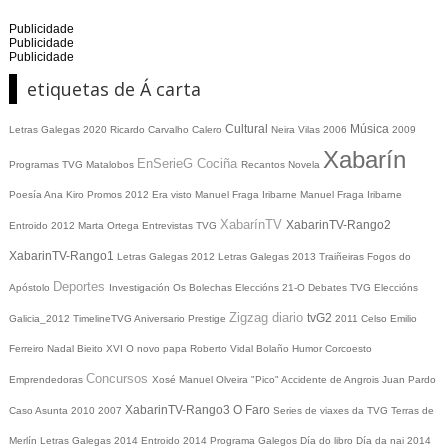
Publicidade
Publicidade
Publicidade
etiquetas de Á carta
Cultural
Música
Letras Galegas 2020
Ricardo Carvalho Calero
Neira Vilas
2006
2009
Xabarín
EnSerieG
Cociña
Programas TVG
Matalobos
Recantos
Novela
Poesía
Ana Kiro
Promos
2012
Era visto
Manuel Fraga Iribarne
Manuel Fraga Iribarne
XabarínTV
XabarinTV-Rango2
Entroido 2012
Marta Ortega
Entrevistas TVG
XabarinTV-Rango1
Letras Galegas 2012
Letras Galegas
2013
Traiñeiras
Fogos do
Deportes
Apóstolo
Investigación
Os Bolechas
Eleccións 21-O
Debates TVG
Eleccións
Zigzag diario
tvG2
Galicia_2012
TimelineTVG
Aniversario Prestige
2011
Celso Emilio
Ferreiro
Nadal
Bieito XVI
O novo papa
Roberto Vidal Bolaño
Humor
Corcoesto
Concursos
Emprendedoras
Xosé Manuel Olveira "Pico"
Accidente de Angrois
Juan Pardo
XabarinTV-Rango3
O Faro
Caso Asunta
2010
2007
Series de viaxes da TVG
Terras de
Merlín
Letras Galegas 2014
Entroido 2014
Programa Galegos
Día do libro
Día da nai
2014