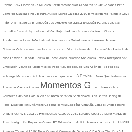
Pontón
BNG
Eleccións 26-M
Pesca
Accidentes laborais
Cervantes
Saúde
Cabanas
Petín
Comercio
Sanidade
Arquitectura
Xustiza
Letras Galegas 2019
Infraestruturas
Paradela
Xove
Piñor
Unión Europea
Información dos concellos de Galicia
Explosión Paramos
Drogas
Incendios forestais
Agro
Alberto Núñez Feijóo
Industria
Automoción
Muras
Ciencia
Accidentes de tráfico
AP-9
Laboral
Desaparicións
Maltrato animal
Consumo
Internet
Natureza
Violencia machista
Redes
Educación
Alcoa
Solidariedade
Lotaría
Alfoz
Castrelo de
Miño
Feminino
Trabada
Baleira
Roubos
Cambio climático
San Amaro
Tráfico
Discapacidade
Emigración
Velutinas
Accidentes de tractor
Abusos sexuais
San Xoán de Río
Redada
A Revista
antidroga
Marisqueo
DXT
Xunqueira de Espadanedo
Diana Quer
Patrimonio
Momentos G
Artesanía
Vivenda
Animais
Tecnoloxía
Pintura
Carballeda de Avia
Parrulo
Vilar de Barrio
Natación
Sector naval
Rías Baixas
Racing de
Ferrol
Emprego
Illas Atlánticas
Goberno central
Eleccións
Cataluña
Estados Unidos
Reino
Unido
Brexit
AVE
Copa do Rei
Impostos
Xacobeo 2021
Larouco
Costa da Morte
Fragas do
Eume
Inmigración
Empresas
Coruxo FC
Televisión de Galicia
Semana coa Infancia - UNICEF
Amoeiro
"Culturgal 2019"
Neve
Culturgal
Gomesende
Ourense C.F.
A Bola
Eleccións 5-A