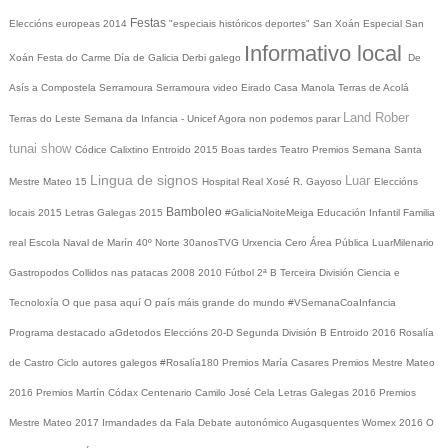
Festas
Eleccións europeas 2014
"especiais históricos deportes"
San Xoán
Especial San
Informativo local
Xoán
Festa do Carme
Día de Galicia
Derbi galego
De
Asís a Compostela
Serramoura
Serramoura video
Eirado
Casa Manola
Terras de Acolá
Land Rober
Terras do Leste
Semana da Infancia - Unicef
Agora non podemos parar
tunai show
Códice Calixtino
Entroido 2015
Boas tardes
Teatro
Premios
Semana Santa
Lingua de signos
Luar
Mestre Mateo 15
Hospital Real
Xosé R. Gayoso
Eleccións
Bamboleo
locais 2015
Letras Galegas 2015
#GaliciaNoiteMeiga
Educación Infantil
Familia
real
Escola Naval de Marín
40º Norte
30anosTVG
Urxencia Cero
Área Pública
LuarMilenario
Gastropodos
Collidos nas patacas
2008
2010
Fútbol 2ª B
Terceira División
Ciencia e
Tecnoloxía
O que pasa aquí
O país máis grande do mundo
#VSemanaCoaInfancia
Programa destacado
aGdetodos
Eleccións 20-D
Segunda División B
Entroido 2016
Rosalía
de Castro
Ciclo autores galegos
#Rosalía180
Premios María Casares
Premios Mestre Mateo
2016
Premios Martín Códax
Centenario Camilo José Cela
Letras Galegas 2016
Premios
Mestre Mateo 2017
Irmandades da Fala
Debate autonómico
Augasquentes
Womex 2016
O