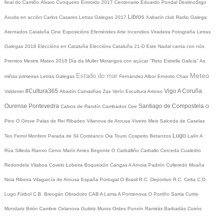
final do Camiño
Álvaro Cunqueiro
Entroido 2017
Centenario Eduardo Pondal
DestinoStgo
Libros
Axuda en acción
Carlos Casares
Letras Galegas 2017
Xabarín club
Radio Galega
Atentados Cataluña
Cine
Exposicións
Efemérides
Arte
Incendios
Viradeira
Fotografía
Letras
Galegas 2018
Eleccións en Cataluña
Eleccións Cataluña 21-D
Este Nadal canta con nós
Premios Mestre Mateo 2018
Día da Muller
Morangos con açúcar
"Reto Estrella Galicia"
As
Meteo
Estado do mar
miñas primeiras Letras Galegas
Fernández Albor
Ernesto Chao
#Cultura365
Vigo
A Coruña
Valderrei
Abadín
Camariñas
Zas
Verín
Escultura
Arteixo
Ourense
Pontevedra
Santiago de Compostela
Calvos de Randín
Cambados
Cee
O
Pino
O Grove
Palas de Rei
Ribadeo
Vilanova de Arousa
Viveiro
Meis
Salceda de Caselas
Lugo
Teo
Ferrol
Monfero
Parada de Sil
Coristanco
Oia
Touro
Cospeito
Betanzos
Lalín
A
Rúa
Silleda
Rianxo
Cervo
Marín
Ames
Begonte
O Carballiño
Carballo
Cerceda
Cualedro
Redondela
Vilaboa
Covelo
Lobeira
Boqueixón
Cangas
A Arnoia
Padrón
Culleredo
Moaña
Noia
Ribeira
Vilagarcía de Arousa
España
Portugal
O Brasil
R.C. Deportivo
R.C. Celta
C.D.
Lugo
Fútbol
C.B. Breogán
Obradoiro CAB
A Lama
A Pontenova
O Porriño
Sarria
Curtis
Mondariz
Brión
Cambre
Celanova
Guitiriz
Muros
Ordes
Punxín
Ramirás
Barbadás
Coirós