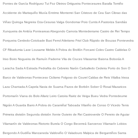
Pontes de García Rodríguez
Tui
Foz
Oleiros
Ortigueira
Pontecesures
Baralla
Tomiño
Accidente do Marisquiño
Muxía
Entrimo
Monterrei
San Cristovo de Cea
San Cibrao das
Viñas
Quiroga
Negreira
Oza-Cesuras
Valga
Gondomar
Poio
Cuntis
A Pastoriza
Sandiás
Xunqueira de Ambía
Ponteareas
Abegondo
Carnota
Montederramo
Castro de Rei
Tempo
Porqueira
Cerdedo-Cotobade
Baxi Ferrol
Atletismo
Friol
Club Rápido de Bouzas
Pontevedra
CF
Ribadumia
Laxe
Lousame
Melide
A Pobra do Brollón
Forcarei
Coles
Castro Caldelas
O
Irixo
Boiro
Nogueira de Ramuín
Paderne
Vila de Cruces
Vilasantar
Baiona
Boborás
A
Laracha
Sada
A Estrada
Pedrafita do Cebreiro
Narón
Carballedo
Cedeira
Porto do Son
O
Barco de Valdeorras
Ponteceso
Ciclismo
Folgoso do Courel
Caldas de Reis
Vilalba
Irixoa
Laza
Chantada
A Capela
Navia de Suarna
Pazos de Borbén
Sober
O Rosal
Mazaricos
Portomarín
Viana do Bolo
Allariz
Leiro
Catoira
Rairiz de Veiga
Bueu
Vedra
Pontedeume
Nigrán
A Guarda
Barro
A Pobra do Caramiñal
Taboada
Vilariño de Conso
O Vicedo
Tenis
Primeira división
Segunda división
Xente
Outeiro de Rei
Castroverde
O Pereiro de Aguiar
Vilamartín de Valdeorras
Riotorto
Burela
O Corgo
Becerreá
Sanxenxo
Vilamarín
Lobios
Bergondo
A Gudiña
Manzaneda
Valdoviño
O Valadouro
Malpica de Bergantiños
Santa