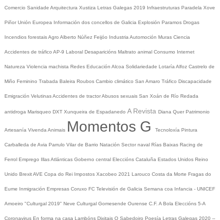
Comercio
Sanidade
Arquitectura
Xustiza
Letras Galegas 2019
Infraestruturas
Paradela
Xove
Piñor
Unión Europea
Información dos concellos de Galicia
Explosión Paramos
Drogas
Incendios forestais
Agro
Alberto Núñez Feijóo
Industria
Automoción
Muras
Ciencia
Accidentes de tráfico
AP-9
Laboral
Desaparicións
Maltrato animal
Consumo
Internet
Natureza
Violencia machista
Redes
Educación
Alcoa
Solidariedade
Lotaría
Alfoz
Castrelo de
Miño
Feminino
Trabada
Baleira
Roubos
Cambio climático
San Amaro
Tráfico
Discapacidade
Emigración
Velutinas
Accidentes de tractor
Abusos sexuais
San Xoán de Río
Redada
A Revista
antidroga
Marisqueo
DXT
Xunqueira de Espadanedo
Diana Quer
Patrimonio
Momentos G
Artesanía
Vivenda
Animais
Tecnoloxía
Pintura
Carballeda de Avia
Parrulo
Vilar de Barrio
Natación
Sector naval
Rías Baixas
Racing de
Ferrol
Emprego
Illas Atlánticas
Goberno central
Eleccións
Cataluña
Estados Unidos
Reino
Unido
Brexit
AVE
Copa do Rei
Impostos
Xacobeo 2021
Larouco
Costa da Morte
Fragas do
Eume
Inmigración
Empresas
Coruxo FC
Televisión de Galicia
Semana coa Infancia - UNICEF
Amoeiro
"Culturgal 2019"
Neve
Culturgal
Gomesende
Ourense C.F.
A Bola
Eleccións 5-A
Coronavirus
En forma na casa
Lambóns Dixitais
O Sabedoiro
Poesía Letras Galegas 2020
--