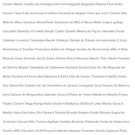
Comba
Mañón
Camiño de Santiago
Arbo
A Fonsagrada
Mugardos
Fisterra
Fene
Avión
Pantón
Trazo
A Illa de Arousa
A Cañiza
Crecente
As Nogais
Como que non?!
Guntín
Mos
Moeche
Meira
Sarreaus
Mondoñedo
Salvaterra de Miño
A Merca
Melón
Lingua galega
Corcubión
Barreiros
Pol
Neda
Beade
Cariño
Cartelle
Ribeira de Piquín
Vilarmaior
Ponte
Caldelas
Lourenzá
Triacastela
Bande
Vimianzo
Debate do Estado da Autonomía
O Incio
Monterroso
O Saviñao
Pontedeva
Baños de Molgas
Santiso
As Neves
Arzúa
Miño
O Bolo
Maceda
Outes
Entroido
Val do Dubra
Oímbra
Rois
A Mezquita
Meaño
Toén
Mesía
Fornelos
de Montes
Maside
Carballeda de Valdeorras
Xermade
Beariz
Antas de Ulla
Negueira de
Muñiz
Dumbría
A Peroxa
Illas Atlánticas
A Baña
Vilar de Santos
Trasmiras
A Mariña
Dodro
San Sadurniño
Castrelo do Val
Chandrexa de Queixa
Cortegada
Ourol
Toques
Os Blancos
Ares
Cabana de Bergantiños
Sobrado
Oroso
A Pobra de Trives
Vilardevós
Moraña
Portas
Frades
Carral
A Veiga
Aranga
Baltar
Dozón
A Barbanza
Muíños
A Limia
Ribeira Sacra
A
Mariña
Viana
Eleccións 28-A
Verea
A Teixeira
Bóveda
Rodeiro
Cenlle
Rábade
Esgos
As
Somozas
Láncara
Riós
Turismo
Agolada
Cerdido
Boimorto
Padrenda
Xunta de Galicia
Ana
Pontón
BNG
Eleccións 26-M
Pesca
Accidentes laborais
Cervantes
Saúde
Cabanas
Petín