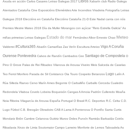
Libros
Axuda en acción
Carlos Casares
Letras Galegas 2017
Xabarín club
Radio Galega
Atentados Cataluña
Cine
Exposicións
Efemérides
Arte
Incendios
Viradeira
Fotografía
Letras
Galegas 2018
Eleccións en Cataluña
Eleccións Cataluña 21-D
Este Nadal canta con nós
Premios Mestre Mateo 2018
Día da Muller
Morangos con açúcar
"Reto Estrella Galicia"
As
Meteo
Estado do mar
miñas primeiras Letras Galegas
Fernández Albor
Ernesto Chao
#Cultura365
Vigo
A Coruña
Valderrei
Abadín
Camariñas
Zas
Verín
Escultura
Arteixo
Ourense
Pontevedra
Santiago de Compostela
Calvos de Randín
Cambados
Cee
O
Pino
O Grove
Palas de Rei
Ribadeo
Vilanova de Arousa
Viveiro
Meis
Salceda de Caselas
Lugo
Teo
Ferrol
Monfero
Parada de Sil
Coristanco
Oia
Touro
Cospeito
Betanzos
Lalín
A
Rúa
Silleda
Rianxo
Cervo
Marín
Ames
Begonte
O Carballiño
Carballo
Cerceda
Cualedro
Redondela
Vilaboa
Covelo
Lobeira
Boqueixón
Cangas
A Arnoia
Padrón
Culleredo
Moaña
Noia
Ribeira
Vilagarcía de Arousa
España
Portugal
O Brasil
R.C. Deportivo
R.C. Celta
C.D.
Lugo
Fútbol
C.B. Breogán
Obradoiro CAB
A Lama
A Pontenova
O Porriño
Sarria
Curtis
Mondariz
Brión
Cambre
Celanova
Guitiriz
Muros
Ordes
Punxín
Ramirás
Barbadás
Coirós
Ribadavia
Xinzo de Limia
Soutomaior
Campo Lameiro
Monforte de Lemos
Taboadela
As