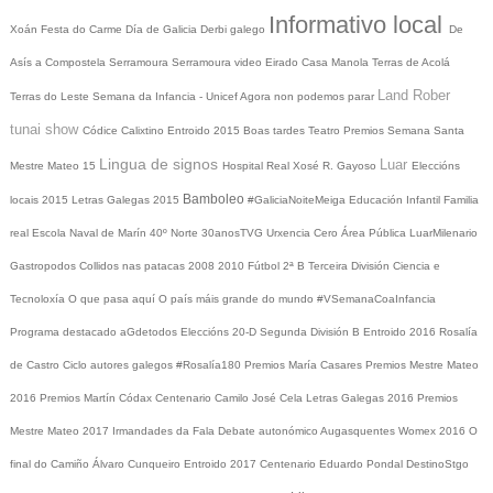
Informativo local
Xoán
Festa do Carme
Día de Galicia
Derbi galego
De
Asís a Compostela
Serramoura
Serramoura video
Eirado
Casa Manola
Terras de Acolá
Land Rober
Terras do Leste
Semana da Infancia - Unicef
Agora non podemos parar
tunai show
Códice Calixtino
Entroido 2015
Boas tardes
Teatro
Premios
Semana Santa
Lingua de signos
Luar
Mestre Mateo 15
Hospital Real
Xosé R. Gayoso
Eleccións
Bamboleo
locais 2015
Letras Galegas 2015
#GaliciaNoiteMeiga
Educación Infantil
Familia
real
Escola Naval de Marín
40º Norte
30anosTVG
Urxencia Cero
Área Pública
LuarMilenario
Gastropodos
Collidos nas patacas
2008
2010
Fútbol 2ª B
Terceira División
Ciencia e
Tecnoloxía
O que pasa aquí
O país máis grande do mundo
#VSemanaCoaInfancia
Programa destacado
aGdetodos
Eleccións 20-D
Segunda División B
Entroido 2016
Rosalía
de Castro
Ciclo autores galegos
#Rosalía180
Premios María Casares
Premios Mestre Mateo
2016
Premios Martín Códax
Centenario Camilo José Cela
Letras Galegas 2016
Premios
Mestre Mateo 2017
Irmandades da Fala
Debate autonómico
Augasquentes
Womex 2016
O
final do Camiño
Álvaro Cunqueiro
Entroido 2017
Centenario Eduardo Pondal
DestinoStgo