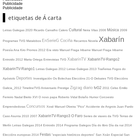
Publicidade
Publicidade
etiquetas de Á carta
Cultural
Música
Letras Galegas 2020
Ricardo Carvalho Calero
Neira Vilas
2006
2009
Xabarín
EnSerieG
Cociña
Programas TVG
Matalobos
Recantos
Novela
Poesía
Ana Kiro
Promos
2012
Era visto
Manuel Fraga Iribarne
Manuel Fraga Iribarne
XabarínTV
XabarinTV-Rango2
Entroido 2012
Marta Ortega
Entrevistas TVG
XabarinTV-Rango1
Letras Galegas 2012
Letras Galegas
2013
Traiñeiras
Fogos do
Deportes
Apóstolo
Investigación
Os Bolechas
Eleccións 21-O
Debates TVG
Eleccións
Zigzag diario
tvG2
Galicia_2012
TimelineTVG
Aniversario Prestige
2011
Celso Emilio
Ferreiro
Nadal
Bieito XVI
O novo papa
Roberto Vidal Bolaño
Humor
Corcoesto
Concursos
Emprendedoras
Xosé Manuel Olveira "Pico"
Accidente de Angrois
Juan Pardo
XabarinTV-Rango3
O Faro
Caso Asunta
2010
2007
Series de viaxes da TVG
Terras de
Merlín
Letras Galegas 2014
Entroido 2014
Programa Galegos
Día do libro
Día da nai
2014
Festas
Eleccións europeas 2014
"especiais históricos deportes"
San Xoán
Especial San