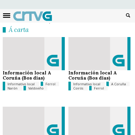
Busc
Á carta
Información local A
Información local A
Coruña (Bos días)
Coruña (Bos días)
Informativo local
Ferrol
Informativo local
A Coruña
Narón
Valdoviño
Coirós
Ferrol