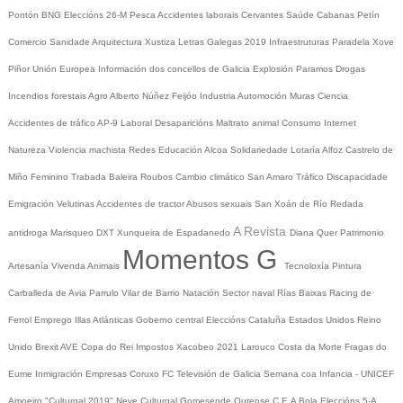
Pontón
BNG
Eleccións 26-M
Pesca
Accidentes laborais
Cervantes
Saúde
Cabanas
Petín
Comercio
Sanidade
Arquitectura
Xustiza
Letras Galegas 2019
Infraestruturas
Paradela
Xove
Piñor
Unión Europea
Información dos concellos de Galicia
Explosión Paramos
Drogas
Incendios forestais
Agro
Alberto Núñez Feijóo
Industria
Automoción
Muras
Ciencia
Accidentes de tráfico
AP-9
Laboral
Desaparicións
Maltrato animal
Consumo
Internet
Natureza
Violencia machista
Redes
Educación
Alcoa
Solidariedade
Lotaría
Alfoz
Castrelo de
Miño
Feminino
Trabada
Baleira
Roubos
Cambio climático
San Amaro
Tráfico
Discapacidade
Emigración
Velutinas
Accidentes de tractor
Abusos sexuais
San Xoán de Río
Redada
A Revista
antidroga
Marisqueo
DXT
Xunqueira de Espadanedo
Diana Quer
Patrimonio
Momentos G
Artesanía
Vivenda
Animais
Tecnoloxía
Pintura
Carballeda de Avia
Parrulo
Vilar de Barrio
Natación
Sector naval
Rías Baixas
Racing de
Ferrol
Emprego
Illas Atlánticas
Goberno central
Eleccións
Cataluña
Estados Unidos
Reino
Unido
Brexit
AVE
Copa do Rei
Impostos
Xacobeo 2021
Larouco
Costa da Morte
Fragas do
Eume
Inmigración
Empresas
Coruxo FC
Televisión de Galicia
Semana coa Infancia - UNICEF
Amoeiro
"Culturgal 2019"
Neve
Culturgal
Gomesende
Ourense C.F.
A Bola
Eleccións 5-A