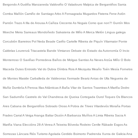
Bergondo
A Gudiña
Manzaneda
Valdoviño
O Valadouro
Malpica de Bergantiños
Santa
Comba
Mañón
Camiño de Santiago
Arbo
A Fonsagrada
Mugardos
Fisterra
Fene
Avión
Pantón
Trazo
A Illa de Arousa
A Cañiza
Crecente
As Nogais
Como que non?!
Guntín
Mos
Moeche
Meira
Sarreaus
Mondoñedo
Salvaterra de Miño
A Merca
Melón
Lingua galega
Corcubión
Barreiros
Pol
Neda
Beade
Cariño
Cartelle
Ribeira de Piquín
Vilarmaior
Ponte
Caldelas
Lourenzá
Triacastela
Bande
Vimianzo
Debate do Estado da Autonomía
O Incio
Monterroso
O Saviñao
Pontedeva
Baños de Molgas
Santiso
As Neves
Arzúa
Miño
O Bolo
Maceda
Outes
Entroido
Val do Dubra
Oímbra
Rois
A Mezquita
Meaño
Toén
Mesía
Fornelos
de Montes
Maside
Carballeda de Valdeorras
Xermade
Beariz
Antas de Ulla
Negueira de
Muñiz
Dumbría
A Peroxa
Illas Atlánticas
A Baña
Vilar de Santos
Trasmiras
A Mariña
Dodro
San Sadurniño
Castrelo do Val
Chandrexa de Queixa
Cortegada
Ourol
Toques
Os Blancos
Ares
Cabana de Bergantiños
Sobrado
Oroso
A Pobra de Trives
Vilardevós
Moraña
Portas
Frades
Carral
A Veiga
Aranga
Baltar
Dozón
A Barbanza
Muíños
A Limia
Ribeira Sacra
A
Mariña
Viana
Eleccións 28-A
Verea
A Teixeira
Bóveda
Rodeiro
Cenlle
Rábade
Esgos
As
Somozas
Láncara
Riós
Turismo
Agolada
Cerdido
Boimorto
Padrenda
Xunta de Galicia
Ana