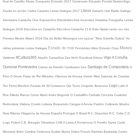
final do Camiño
Álvaro Cunqueiro
Entroido 2017
Centenario Eduardo Pondal
DestinoStgo
Libros
Axuda en acción
Carlos Casares
Letras Galegas 2017
Xabarín club
Radio Galega
Atentados Cataluña
Cine
Exposicións
Efemérides
Arte
Incendios
Viradeira
Fotografía
Letras
Galegas 2018
Eleccións en Cataluña
Eleccións Cataluña 21-D
Este Nadal canta con nós
Premios Mestre Mateo 2018
Día da Muller
Morangos con açúcar
"Reto Estrella Galicia"
As
Meteo
Estado do mar
miñas primeiras Letras Galegas
Fernández Albor
Ernesto Chao
#Cultura365
Vigo
A Coruña
Valderrei
Abadín
Camariñas
Zas
Verín
Escultura
Arteixo
Ourense
Pontevedra
Santiago de Compostela
Calvos de Randín
Cambados
Cee
O
Pino
O Grove
Palas de Rei
Ribadeo
Vilanova de Arousa
Viveiro
Meis
Salceda de Caselas
Lugo
Teo
Ferrol
Monfero
Parada de Sil
Coristanco
Oia
Touro
Cospeito
Betanzos
Lalín
A
Rúa
Silleda
Rianxo
Cervo
Marín
Ames
Begonte
O Carballiño
Carballo
Cerceda
Cualedro
Redondela
Vilaboa
Covelo
Lobeira
Boqueixón
Cangas
A Arnoia
Padrón
Culleredo
Moaña
Noia
Ribeira
Vilagarcía de Arousa
España
Portugal
O Brasil
R.C. Deportivo
R.C. Celta
C.D.
Lugo
Fútbol
C.B. Breogán
Obradoiro CAB
A Lama
A Pontenova
O Porriño
Sarria
Curtis
Mondariz
Brión
Cambre
Celanova
Guitiriz
Muros
Ordes
Punxín
Ramirás
Barbadás
Coirós