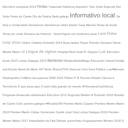
Festas
Eleccións europeas 2014
"especiais históricos deportes"
San Xoán
Especial San
Informativo local
Xoán
Festa do Carme
Día de Galicia
Derbi galego
De
Asís a Compostela
Serramoura
Serramoura video
Eirado
Casa Manola
Terras de Acolá
Land Rober
Terras do Leste
Semana da Infancia - Unicef
Agora non podemos parar
tunai show
Códice Calixtino
Entroido 2015
Boas tardes
Teatro
Premios
Semana Santa
Lingua de signos
Luar
Mestre Mateo 15
Hospital Real
Xosé R. Gayoso
Eleccións
Bamboleo
locais 2015
Letras Galegas 2015
#GaliciaNoiteMeiga
Educación Infantil
Familia
real
Escola Naval de Marín
40º Norte
30anosTVG
Urxencia Cero
Área Pública
LuarMilenario
Gastropodos
Collidos nas patacas
2008
2010
Fútbol 2ª B
Terceira División
Ciencia e
Tecnoloxía
O que pasa aquí
O país máis grande do mundo
#VSemanaCoaInfancia
Programa destacado
aGdetodos
Eleccións 20-D
Segunda División B
Entroido 2016
Rosalía
de Castro
Ciclo autores galegos
#Rosalía180
Premios María Casares
Premios Mestre Mateo
2016
Premios Martín Códax
Centenario Camilo José Cela
Letras Galegas 2016
Premios
Mestre Mateo 2017
Irmandades da Fala
Debate autonómico
Augasquentes
Womex 2016
O