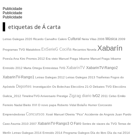
Publicidade
Publicidade
Publicidade
etiquetas de Á carta
Cultural
Música
Letras Galegas 2020
Ricardo Carvalho Calero
Neira Vilas
2006
2009
Xabarín
EnSerieG
Cociña
Programas TVG
Matalobos
Recantos
Novela
Poesía
Ana Kiro
Promos
2012
Era visto
Manuel Fraga Iribarne
Manuel Fraga Iribarne
XabarínTV
XabarinTV-Rango2
Entroido 2012
Marta Ortega
Entrevistas TVG
XabarinTV-Rango1
Letras Galegas 2012
Letras Galegas
2013
Traiñeiras
Fogos do
Deportes
Apóstolo
Investigación
Os Bolechas
Eleccións 21-O
Debates TVG
Eleccións
Zigzag diario
tvG2
Galicia_2012
TimelineTVG
Aniversario Prestige
2011
Celso Emilio
Ferreiro
Nadal
Bieito XVI
O novo papa
Roberto Vidal Bolaño
Humor
Corcoesto
Concursos
Emprendedoras
Xosé Manuel Olveira "Pico"
Accidente de Angrois
Juan Pardo
XabarinTV-Rango3
O Faro
Caso Asunta
2010
2007
Series de viaxes da TVG
Terras de
Merlín
Letras Galegas 2014
Entroido 2014
Programa Galegos
Día do libro
Día da nai
2014