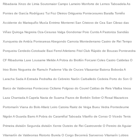
Ribadavia
Xinzo de Limia
Soutomaior
Campo Lameiro
Monforte de Lemos
Taboadela
As
Pontes de García Rodríguez
Tui
Foz
Oleiros
Ortigueira
Pontecesures
Baralla
Tomiño
Accidente do Marisquiño
Muxía
Entrimo
Monterrei
San Cristovo de Cea
San Cibrao das
Viñas
Quiroga
Negreira
Oza-Cesuras
Valga
Gondomar
Poio
Cuntis
A Pastoriza
Sandiás
Xunqueira de Ambía
Ponteareas
Abegondo
Carnota
Montederramo
Castro de Rei
Tempo
Porqueira
Cerdedo-Cotobade
Baxi Ferrol
Atletismo
Friol
Club Rápido de Bouzas
Pontevedra
CF
Ribadumia
Laxe
Lousame
Melide
A Pobra do Brollón
Forcarei
Coles
Castro Caldelas
O
Irixo
Boiro
Nogueira de Ramuín
Paderne
Vila de Cruces
Vilasantar
Baiona
Boborás
A
Laracha
Sada
A Estrada
Pedrafita do Cebreiro
Narón
Carballedo
Cedeira
Porto do Son
O
Barco de Valdeorras
Ponteceso
Ciclismo
Folgoso do Courel
Caldas de Reis
Vilalba
Irixoa
Laza
Chantada
A Capela
Navia de Suarna
Pazos de Borbén
Sober
O Rosal
Mazaricos
Portomarín
Viana do Bolo
Allariz
Leiro
Catoira
Rairiz de Veiga
Bueu
Vedra
Pontedeume
Nigrán
A Guarda
Barro
A Pobra do Caramiñal
Taboada
Vilariño de Conso
O Vicedo
Tenis
Primeira división
Segunda división
Xente
Outeiro de Rei
Castroverde
O Pereiro de Aguiar
Vilamartín de Valdeorras
Riotorto
Burela
O Corgo
Becerreá
Sanxenxo
Vilamarín
Lobios