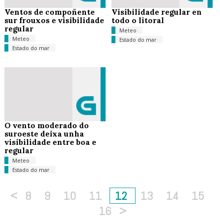
Ventos de compoñente
Visibilidade regular en
sur frouxos e visibilidade
todo o litoral
regular
Meteo
Meteo
Estado do mar
Estado do mar
O vento moderado do
suroeste deixa unha
visibilidade entre boa e
regular
Meteo
Estado do mar
<
8
9
10
11
12
13
14
15
16
>