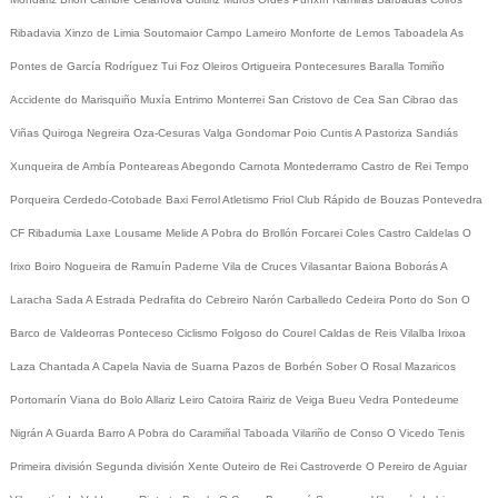
Ribadavia
Xinzo de Limia
Soutomaior
Campo Lameiro
Monforte de Lemos
Taboadela
As
Pontes de García Rodríguez
Tui
Foz
Oleiros
Ortigueira
Pontecesures
Baralla
Tomiño
Accidente do Marisquiño
Muxía
Entrimo
Monterrei
San Cristovo de Cea
San Cibrao das
Viñas
Quiroga
Negreira
Oza-Cesuras
Valga
Gondomar
Poio
Cuntis
A Pastoriza
Sandiás
Xunqueira de Ambía
Ponteareas
Abegondo
Carnota
Montederramo
Castro de Rei
Tempo
Porqueira
Cerdedo-Cotobade
Baxi Ferrol
Atletismo
Friol
Club Rápido de Bouzas
Pontevedra
CF
Ribadumia
Laxe
Lousame
Melide
A Pobra do Brollón
Forcarei
Coles
Castro Caldelas
O
Irixo
Boiro
Nogueira de Ramuín
Paderne
Vila de Cruces
Vilasantar
Baiona
Boborás
A
Laracha
Sada
A Estrada
Pedrafita do Cebreiro
Narón
Carballedo
Cedeira
Porto do Son
O
Barco de Valdeorras
Ponteceso
Ciclismo
Folgoso do Courel
Caldas de Reis
Vilalba
Irixoa
Laza
Chantada
A Capela
Navia de Suarna
Pazos de Borbén
Sober
O Rosal
Mazaricos
Portomarín
Viana do Bolo
Allariz
Leiro
Catoira
Rairiz de Veiga
Bueu
Vedra
Pontedeume
Nigrán
A Guarda
Barro
A Pobra do Caramiñal
Taboada
Vilariño de Conso
O Vicedo
Tenis
Primeira división
Segunda división
Xente
Outeiro de Rei
Castroverde
O Pereiro de Aguiar