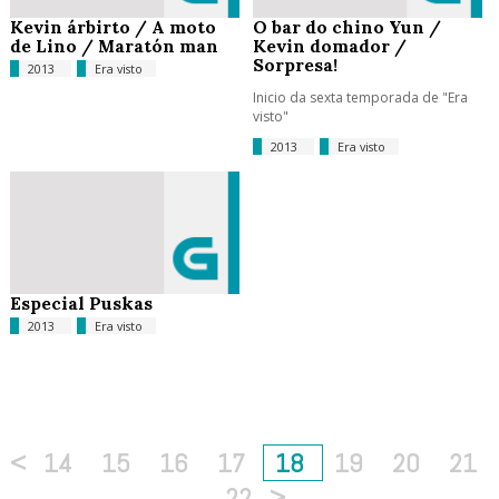
Kevin árbirto / A moto
O bar do chino Yun /
de Lino / Maratón man
Kevin domador /
Sorpresa!
2013
Era visto
Inicio da sexta temporada de "Era
visto"
2013
Era visto
Especial Puskas
2013
Era visto
<
14
15
16
17
18
19
20
21
22
>