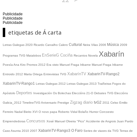
Publicidade
Publicidade
Publicidade
etiquetas de Á carta
Cultural
Música
Letras Galegas 2020
Ricardo Carvalho Calero
Neira Vilas
2006
2009
Xabarín
EnSerieG
Cociña
Programas TVG
Matalobos
Recantos
Novela
Poesía
Ana Kiro
Promos
2012
Era visto
Manuel Fraga Iribarne
Manuel Fraga Iribarne
XabarínTV
XabarinTV-Rango2
Entroido 2012
Marta Ortega
Entrevistas TVG
XabarinTV-Rango1
Letras Galegas 2012
Letras Galegas
2013
Traiñeiras
Fogos do
Deportes
Apóstolo
Investigación
Os Bolechas
Eleccións 21-O
Debates TVG
Eleccións
Zigzag diario
tvG2
Galicia_2012
TimelineTVG
Aniversario Prestige
2011
Celso Emilio
Ferreiro
Nadal
Bieito XVI
O novo papa
Roberto Vidal Bolaño
Humor
Corcoesto
Concursos
Emprendedoras
Xosé Manuel Olveira "Pico"
Accidente de Angrois
Juan Pardo
XabarinTV-Rango3
O Faro
Caso Asunta
2010
2007
Series de viaxes da TVG
Terras de