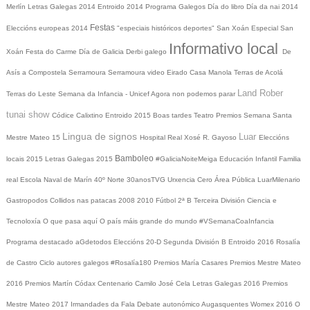
Merlín
Letras Galegas 2014
Entroido 2014
Programa Galegos
Día do libro
Día da nai
2014
Festas
Eleccións europeas 2014
"especiais históricos deportes"
San Xoán
Especial San
Informativo local
Xoán
Festa do Carme
Día de Galicia
Derbi galego
De
Asís a Compostela
Serramoura
Serramoura video
Eirado
Casa Manola
Terras de Acolá
Land Rober
Terras do Leste
Semana da Infancia - Unicef
Agora non podemos parar
tunai show
Códice Calixtino
Entroido 2015
Boas tardes
Teatro
Premios
Semana Santa
Lingua de signos
Luar
Mestre Mateo 15
Hospital Real
Xosé R. Gayoso
Eleccións
Bamboleo
locais 2015
Letras Galegas 2015
#GaliciaNoiteMeiga
Educación Infantil
Familia
real
Escola Naval de Marín
40º Norte
30anosTVG
Urxencia Cero
Área Pública
LuarMilenario
Gastropodos
Collidos nas patacas
2008
2010
Fútbol 2ª B
Terceira División
Ciencia e
Tecnoloxía
O que pasa aquí
O país máis grande do mundo
#VSemanaCoaInfancia
Programa destacado
aGdetodos
Eleccións 20-D
Segunda División B
Entroido 2016
Rosalía
de Castro
Ciclo autores galegos
#Rosalía180
Premios María Casares
Premios Mestre Mateo
2016
Premios Martín Códax
Centenario Camilo José Cela
Letras Galegas 2016
Premios
Mestre Mateo 2017
Irmandades da Fala
Debate autonómico
Augasquentes
Womex 2016
O