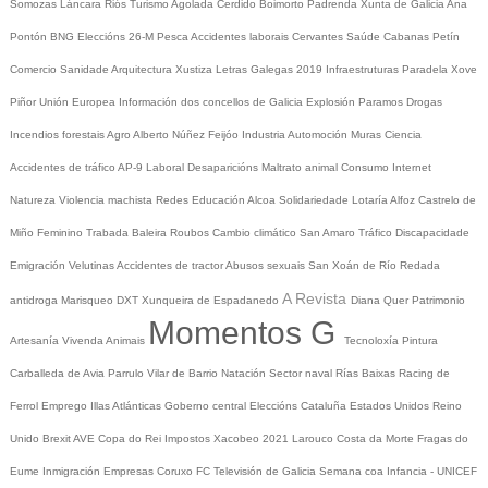
Somozas
Láncara
Riós
Turismo
Agolada
Cerdido
Boimorto
Padrenda
Xunta de Galicia
Ana
Pontón
BNG
Eleccións 26-M
Pesca
Accidentes laborais
Cervantes
Saúde
Cabanas
Petín
Comercio
Sanidade
Arquitectura
Xustiza
Letras Galegas 2019
Infraestruturas
Paradela
Xove
Piñor
Unión Europea
Información dos concellos de Galicia
Explosión Paramos
Drogas
Incendios forestais
Agro
Alberto Núñez Feijóo
Industria
Automoción
Muras
Ciencia
Accidentes de tráfico
AP-9
Laboral
Desaparicións
Maltrato animal
Consumo
Internet
Natureza
Violencia machista
Redes
Educación
Alcoa
Solidariedade
Lotaría
Alfoz
Castrelo de
Miño
Feminino
Trabada
Baleira
Roubos
Cambio climático
San Amaro
Tráfico
Discapacidade
Emigración
Velutinas
Accidentes de tractor
Abusos sexuais
San Xoán de Río
Redada
A Revista
antidroga
Marisqueo
DXT
Xunqueira de Espadanedo
Diana Quer
Patrimonio
Momentos G
Artesanía
Vivenda
Animais
Tecnoloxía
Pintura
Carballeda de Avia
Parrulo
Vilar de Barrio
Natación
Sector naval
Rías Baixas
Racing de
Ferrol
Emprego
Illas Atlánticas
Goberno central
Eleccións
Cataluña
Estados Unidos
Reino
Unido
Brexit
AVE
Copa do Rei
Impostos
Xacobeo 2021
Larouco
Costa da Morte
Fragas do
Eume
Inmigración
Empresas
Coruxo FC
Televisión de Galicia
Semana coa Infancia - UNICEF