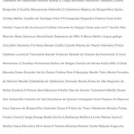
Vilamartín de Valdeorras
Riotorto
Burela
O Corgo
Becerreá
Sanxenxo
Vilamarín
Lobios
Bergondo
A Gudiña
Manzaneda
Valdoviño
O Valadouro
Malpica de Bergantiños
Santa
Comba
Mañón
Camiño de Santiago
Arbo
A Fonsagrada
Mugardos
Fisterra
Fene
Avión
Pantón
Trazo
A Illa de Arousa
A Cañiza
Crecente
As Nogais
Como que non?!
Guntín
Mos
Moeche
Meira
Sarreaus
Mondoñedo
Salvaterra de Miño
A Merca
Melón
Lingua galega
Corcubión
Barreiros
Pol
Neda
Beade
Cariño
Cartelle
Ribeira de Piquín
Vilarmaior
Ponte
Caldelas
Lourenzá
Triacastela
Bande
Vimianzo
Debate do Estado da Autonomía
O Incio
Monterroso
O Saviñao
Pontedeva
Baños de Molgas
Santiso
As Neves
Arzúa
Miño
O Bolo
Maceda
Outes
Entroido
Val do Dubra
Oímbra
Rois
A Mezquita
Meaño
Toén
Mesía
Fornelos
de Montes
Maside
Carballeda de Valdeorras
Xermade
Beariz
Antas de Ulla
Negueira de
Muñiz
Dumbría
A Peroxa
Illas Atlánticas
A Baña
Vilar de Santos
Trasmiras
A Mariña
Dodro
San Sadurniño
Castrelo do Val
Chandrexa de Queixa
Cortegada
Ourol
Toques
Os Blancos
Ares
Cabana de Bergantiños
Sobrado
Oroso
A Pobra de Trives
Vilardevós
Moraña
Portas
Frades
Carral
A Veiga
Aranga
Baltar
Dozón
A Barbanza
Muíños
A Limia
Ribeira Sacra
A
Mariña
Viana
Eleccións 28-A
Verea
A Teixeira
Bóveda
Rodeiro
Cenlle
Rábade
Esgos
As