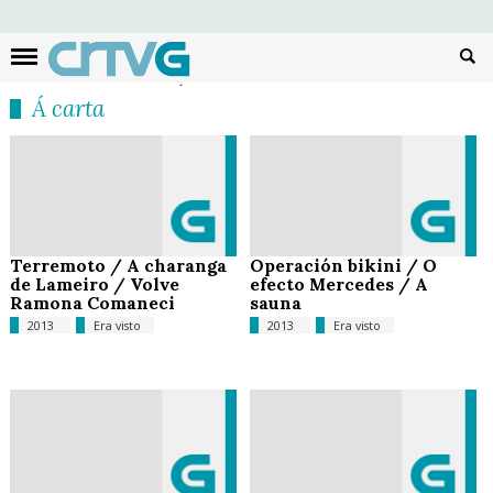
Busc
Á carta
Terremoto / A charanga
Operación bikini / O
de Lameiro / Volve
efecto Mercedes / A
Ramona Comaneci
sauna
2013
Era visto
2013
Era visto