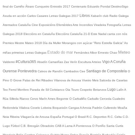
final do Camiño
Álvaro Cunqueiro
Entroido 2017
Centenario Eduardo Pondal
DestinoStgo
Libros
Axuda en acción
Carlos Casares
Letras Galegas 2017
Xabarín club
Radio Galega
Atentados Cataluña
Cine
Exposicións
Efemérides
Arte
Incendios
Viradeira
Fotografía
Letras
Galegas 2018
Eleccións en Cataluña
Eleccións Cataluña 21-D
Este Nadal canta con nós
Premios Mestre Mateo 2018
Día da Muller
Morangos con açúcar
"Reto Estrella Galicia"
As
Meteo
Estado do mar
miñas primeiras Letras Galegas
Fernández Albor
Ernesto Chao
#Cultura365
Vigo
A Coruña
Valderrei
Abadín
Camariñas
Zas
Verín
Escultura
Arteixo
Ourense
Pontevedra
Santiago de Compostela
Calvos de Randín
Cambados
Cee
O
Pino
O Grove
Palas de Rei
Ribadeo
Vilanova de Arousa
Viveiro
Meis
Salceda de Caselas
Lugo
Teo
Ferrol
Monfero
Parada de Sil
Coristanco
Oia
Touro
Cospeito
Betanzos
Lalín
A
Rúa
Silleda
Rianxo
Cervo
Marín
Ames
Begonte
O Carballiño
Carballo
Cerceda
Cualedro
Redondela
Vilaboa
Covelo
Lobeira
Boqueixón
Cangas
A Arnoia
Padrón
Culleredo
Moaña
Noia
Ribeira
Vilagarcía de Arousa
España
Portugal
O Brasil
R.C. Deportivo
R.C. Celta
C.D.
Lugo
Fútbol
C.B. Breogán
Obradoiro CAB
A Lama
A Pontenova
O Porriño
Sarria
Curtis
Mondariz
Brión
Cambre
Celanova
Guitiriz
Muros
Ordes
Punxín
Ramirás
Barbadás
Coirós