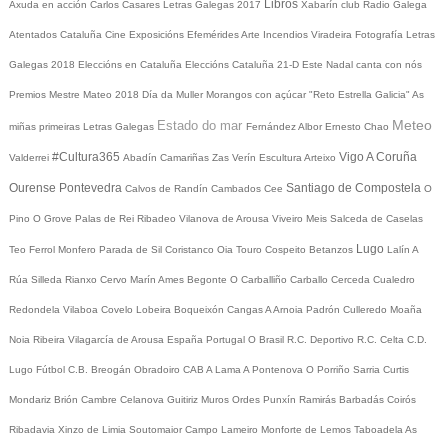
Libros
Axuda en acción
Carlos Casares
Letras Galegas 2017
Xabarín club
Radio Galega
Atentados Cataluña
Cine
Exposicións
Efemérides
Arte
Incendios
Viradeira
Fotografía
Letras
Galegas 2018
Eleccións en Cataluña
Eleccións Cataluña 21-D
Este Nadal canta con nós
Premios Mestre Mateo 2018
Día da Muller
Morangos con açúcar
"Reto Estrella Galicia"
As
Meteo
Estado do mar
miñas primeiras Letras Galegas
Fernández Albor
Ernesto Chao
#Cultura365
Vigo
A Coruña
Valderrei
Abadín
Camariñas
Zas
Verín
Escultura
Arteixo
Ourense
Pontevedra
Santiago de Compostela
Calvos de Randín
Cambados
Cee
O
Pino
O Grove
Palas de Rei
Ribadeo
Vilanova de Arousa
Viveiro
Meis
Salceda de Caselas
Lugo
Teo
Ferrol
Monfero
Parada de Sil
Coristanco
Oia
Touro
Cospeito
Betanzos
Lalín
A
Rúa
Silleda
Rianxo
Cervo
Marín
Ames
Begonte
O Carballiño
Carballo
Cerceda
Cualedro
Redondela
Vilaboa
Covelo
Lobeira
Boqueixón
Cangas
A Arnoia
Padrón
Culleredo
Moaña
Noia
Ribeira
Vilagarcía de Arousa
España
Portugal
O Brasil
R.C. Deportivo
R.C. Celta
C.D.
Lugo
Fútbol
C.B. Breogán
Obradoiro CAB
A Lama
A Pontenova
O Porriño
Sarria
Curtis
Mondariz
Brión
Cambre
Celanova
Guitiriz
Muros
Ordes
Punxín
Ramirás
Barbadás
Coirós
Ribadavia
Xinzo de Limia
Soutomaior
Campo Lameiro
Monforte de Lemos
Taboadela
As