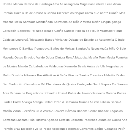
Comba
Mañón
Camiño de Santiago
Arbo
A Fonsagrada
Mugardos
Fisterra
Fene
Avión
Pantón
Trazo
A Illa de Arousa
A Cañiza
Crecente
As Nogais
Como que non?!
Guntín
Mos
Moeche
Meira
Sarreaus
Mondoñedo
Salvaterra de Miño
A Merca
Melón
Lingua galega
Corcubión
Barreiros
Pol
Neda
Beade
Cariño
Cartelle
Ribeira de Piquín
Vilarmaior
Ponte
Caldelas
Lourenzá
Triacastela
Bande
Vimianzo
Debate do Estado da Autonomía
O Incio
Monterroso
O Saviñao
Pontedeva
Baños de Molgas
Santiso
As Neves
Arzúa
Miño
O Bolo
Maceda
Outes
Entroido
Val do Dubra
Oímbra
Rois
A Mezquita
Meaño
Toén
Mesía
Fornelos
de Montes
Maside
Carballeda de Valdeorras
Xermade
Beariz
Antas de Ulla
Negueira de
Muñiz
Dumbría
A Peroxa
Illas Atlánticas
A Baña
Vilar de Santos
Trasmiras
A Mariña
Dodro
San Sadurniño
Castrelo do Val
Chandrexa de Queixa
Cortegada
Ourol
Toques
Os Blancos
Ares
Cabana de Bergantiños
Sobrado
Oroso
A Pobra de Trives
Vilardevós
Moraña
Portas
Frades
Carral
A Veiga
Aranga
Baltar
Dozón
A Barbanza
Muíños
A Limia
Ribeira Sacra
A
Mariña
Viana
Eleccións 28-A
Verea
A Teixeira
Bóveda
Rodeiro
Cenlle
Rábade
Esgos
As
Somozas
Láncara
Riós
Turismo
Agolada
Cerdido
Boimorto
Padrenda
Xunta de Galicia
Ana
Pontón
BNG
Eleccións 26-M
Pesca
Accidentes laborais
Cervantes
Saúde
Cabanas
Petín