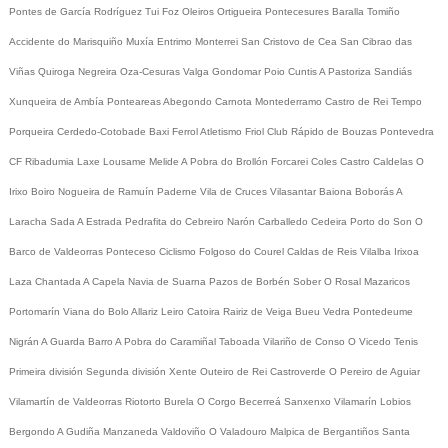
Pontes de García Rodríguez
Tui
Foz
Oleiros
Ortigueira
Pontecesures
Baralla
Tomiño
Accidente do Marisquiño
Muxía
Entrimo
Monterrei
San Cristovo de Cea
San Cibrao das
Viñas
Quiroga
Negreira
Oza-Cesuras
Valga
Gondomar
Poio
Cuntis
A Pastoriza
Sandiás
Xunqueira de Ambía
Ponteareas
Abegondo
Carnota
Montederramo
Castro de Rei
Tempo
Porqueira
Cerdedo-Cotobade
Baxi Ferrol
Atletismo
Friol
Club Rápido de Bouzas
Pontevedra
CF
Ribadumia
Laxe
Lousame
Melide
A Pobra do Brollón
Forcarei
Coles
Castro Caldelas
O
Irixo
Boiro
Nogueira de Ramuín
Paderne
Vila de Cruces
Vilasantar
Baiona
Boborás
A
Laracha
Sada
A Estrada
Pedrafita do Cebreiro
Narón
Carballedo
Cedeira
Porto do Son
O
Barco de Valdeorras
Ponteceso
Ciclismo
Folgoso do Courel
Caldas de Reis
Vilalba
Irixoa
Laza
Chantada
A Capela
Navia de Suarna
Pazos de Borbén
Sober
O Rosal
Mazaricos
Portomarín
Viana do Bolo
Allariz
Leiro
Catoira
Rairiz de Veiga
Bueu
Vedra
Pontedeume
Nigrán
A Guarda
Barro
A Pobra do Caramiñal
Taboada
Vilariño de Conso
O Vicedo
Tenis
Primeira división
Segunda división
Xente
Outeiro de Rei
Castroverde
O Pereiro de Aguiar
Vilamartín de Valdeorras
Riotorto
Burela
O Corgo
Becerreá
Sanxenxo
Vilamarín
Lobios
Bergondo
A Gudiña
Manzaneda
Valdoviño
O Valadouro
Malpica de Bergantiños
Santa