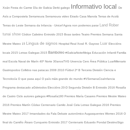
Informativo local
Xoán
Festa do Carme
Día de Galicia
Derbi galego
De
Asís a Compostela
Serramoura
Serramoura video
Eirado
Casa Manola
Terras de Acolá
Land Rober
Terras do Leste
Semana da Infancia - Unicef
Agora non podemos parar
tunai show
Códice Calixtino
Entroido 2015
Boas tardes
Teatro
Premios
Semana Santa
Lingua de signos
Luar
Mestre Mateo 15
Hospital Real
Xosé R. Gayoso
Eleccións
Bamboleo
locais 2015
Letras Galegas 2015
#GaliciaNoiteMeiga
Educación Infantil
Familia
real
Escola Naval de Marín
40º Norte
30anosTVG
Urxencia Cero
Área Pública
LuarMilenario
Gastropodos
Collidos nas patacas
2008
2010
Fútbol 2ª B
Terceira División
Ciencia e
Tecnoloxía
O que pasa aquí
O país máis grande do mundo
#VSemanaCoaInfancia
Programa destacado
aGdetodos
Eleccións 20-D
Segunda División B
Entroido 2016
Rosalía
de Castro
Ciclo autores galegos
#Rosalía180
Premios María Casares
Premios Mestre Mateo
2016
Premios Martín Códax
Centenario Camilo José Cela
Letras Galegas 2016
Premios
Mestre Mateo 2017
Irmandades da Fala
Debate autonómico
Augasquentes
Womex 2016
O
final do Camiño
Álvaro Cunqueiro
Entroido 2017
Centenario Eduardo Pondal
DestinoStgo