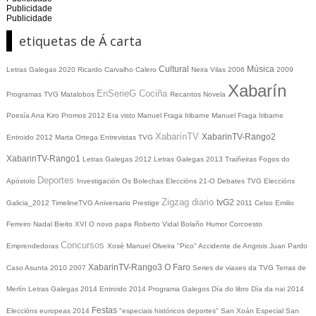
Publicidade
Publicidade
etiquetas de Á carta
Cultural
Música
Letras Galegas 2020
Ricardo Carvalho Calero
Neira Vilas
2006
2009
Xabarín
EnSerieG
Cociña
Programas TVG
Matalobos
Recantos
Novela
Poesía
Ana Kiro
Promos
2012
Era visto
Manuel Fraga Iribarne
Manuel Fraga Iribarne
XabarínTV
XabarinTV-Rango2
Entroido 2012
Marta Ortega
Entrevistas TVG
XabarinTV-Rango1
Letras Galegas 2012
Letras Galegas
2013
Traiñeiras
Fogos do
Deportes
Apóstolo
Investigación
Os Bolechas
Eleccións 21-O
Debates TVG
Eleccións
Zigzag diario
tvG2
Galicia_2012
TimelineTVG
Aniversario Prestige
2011
Celso Emilio
Ferreiro
Nadal
Bieito XVI
O novo papa
Roberto Vidal Bolaño
Humor
Corcoesto
Concursos
Emprendedoras
Xosé Manuel Olveira "Pico"
Accidente de Angrois
Juan Pardo
XabarinTV-Rango3
O Faro
Caso Asunta
2010
2007
Series de viaxes da TVG
Terras de
Merlín
Letras Galegas 2014
Entroido 2014
Programa Galegos
Día do libro
Día da nai
2014
Festas
Eleccións europeas 2014
"especiais históricos deportes"
San Xoán
Especial San