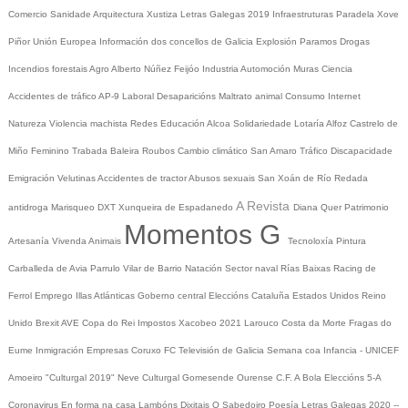
Comercio
Sanidade
Arquitectura
Xustiza
Letras Galegas 2019
Infraestruturas
Paradela
Xove
Piñor
Unión Europea
Información dos concellos de Galicia
Explosión Paramos
Drogas
Incendios forestais
Agro
Alberto Núñez Feijóo
Industria
Automoción
Muras
Ciencia
Accidentes de tráfico
AP-9
Laboral
Desaparicións
Maltrato animal
Consumo
Internet
Natureza
Violencia machista
Redes
Educación
Alcoa
Solidariedade
Lotaría
Alfoz
Castrelo de
Miño
Feminino
Trabada
Baleira
Roubos
Cambio climático
San Amaro
Tráfico
Discapacidade
Emigración
Velutinas
Accidentes de tractor
Abusos sexuais
San Xoán de Río
Redada
A Revista
antidroga
Marisqueo
DXT
Xunqueira de Espadanedo
Diana Quer
Patrimonio
Momentos G
Artesanía
Vivenda
Animais
Tecnoloxía
Pintura
Carballeda de Avia
Parrulo
Vilar de Barrio
Natación
Sector naval
Rías Baixas
Racing de
Ferrol
Emprego
Illas Atlánticas
Goberno central
Eleccións
Cataluña
Estados Unidos
Reino
Unido
Brexit
AVE
Copa do Rei
Impostos
Xacobeo 2021
Larouco
Costa da Morte
Fragas do
Eume
Inmigración
Empresas
Coruxo FC
Televisión de Galicia
Semana coa Infancia - UNICEF
Amoeiro
"Culturgal 2019"
Neve
Culturgal
Gomesende
Ourense C.F.
A Bola
Eleccións 5-A
Coronavirus
En forma na casa
Lambóns Dixitais
O Sabedoiro
Poesía Letras Galegas 2020
--