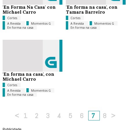
'En Forma Na Casa' con
'En forma na casa', con
Michael Carro
Tamara Barreiro
Cortes
Cortes
A Revista
Momentos G
A Revista
Momentos G
En forma na casa
En forma na casa
'En forma na casa', con
Michael Carro
Cortes
A Revista
Momentos G
En forma na casa
<
1
2
3
4
5
6
7
8
>
Publicidade