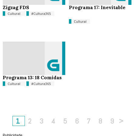
Zigzag FDS
Programa 17: Inevitable
Cultural
#Cultura365
Cultural
Programa 13: 18 Comidas
Cultural
#Cultura365
1
2
3
4
5
6
7
8
9
>
Publicidade