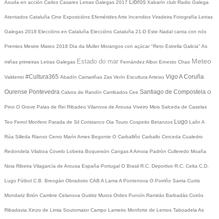
Libros
Axuda en acción
Carlos Casares
Letras Galegas 2017
Xabarín club
Radio Galega
Atentados Cataluña
Cine
Exposicións
Efemérides
Arte
Incendios
Viradeira
Fotografía
Letras
Galegas 2018
Eleccións en Cataluña
Eleccións Cataluña 21-D
Este Nadal canta con nós
Premios Mestre Mateo 2018
Día da Muller
Morangos con açúcar
"Reto Estrella Galicia"
As
Meteo
Estado do mar
miñas primeiras Letras Galegas
Fernández Albor
Ernesto Chao
#Cultura365
Vigo
A Coruña
Valderrei
Abadín
Camariñas
Zas
Verín
Escultura
Arteixo
Ourense
Pontevedra
Santiago de Compostela
Calvos de Randín
Cambados
Cee
O
Pino
O Grove
Palas de Rei
Ribadeo
Vilanova de Arousa
Viveiro
Meis
Salceda de Caselas
Lugo
Teo
Ferrol
Monfero
Parada de Sil
Coristanco
Oia
Touro
Cospeito
Betanzos
Lalín
A
Rúa
Silleda
Rianxo
Cervo
Marín
Ames
Begonte
O Carballiño
Carballo
Cerceda
Cualedro
Redondela
Vilaboa
Covelo
Lobeira
Boqueixón
Cangas
A Arnoia
Padrón
Culleredo
Moaña
Noia
Ribeira
Vilagarcía de Arousa
España
Portugal
O Brasil
R.C. Deportivo
R.C. Celta
C.D.
Lugo
Fútbol
C.B. Breogán
Obradoiro CAB
A Lama
A Pontenova
O Porriño
Sarria
Curtis
Mondariz
Brión
Cambre
Celanova
Guitiriz
Muros
Ordes
Punxín
Ramirás
Barbadás
Coirós
Ribadavia
Xinzo de Limia
Soutomaior
Campo Lameiro
Monforte de Lemos
Taboadela
As