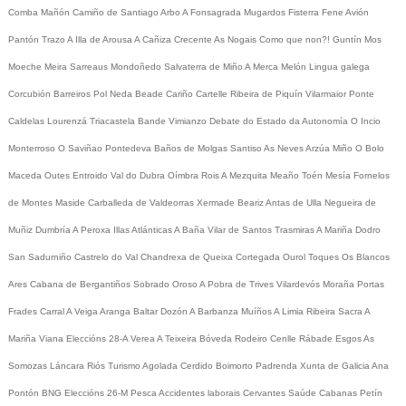
Comba
Mañón
Camiño de Santiago
Arbo
A Fonsagrada
Mugardos
Fisterra
Fene
Avión
Pantón
Trazo
A Illa de Arousa
A Cañiza
Crecente
As Nogais
Como que non?!
Guntín
Mos
Moeche
Meira
Sarreaus
Mondoñedo
Salvaterra de Miño
A Merca
Melón
Lingua galega
Corcubión
Barreiros
Pol
Neda
Beade
Cariño
Cartelle
Ribeira de Piquín
Vilarmaior
Ponte
Caldelas
Lourenzá
Triacastela
Bande
Vimianzo
Debate do Estado da Autonomía
O Incio
Monterroso
O Saviñao
Pontedeva
Baños de Molgas
Santiso
As Neves
Arzúa
Miño
O Bolo
Maceda
Outes
Entroido
Val do Dubra
Oímbra
Rois
A Mezquita
Meaño
Toén
Mesía
Fornelos
de Montes
Maside
Carballeda de Valdeorras
Xermade
Beariz
Antas de Ulla
Negueira de
Muñiz
Dumbría
A Peroxa
Illas Atlánticas
A Baña
Vilar de Santos
Trasmiras
A Mariña
Dodro
San Sadurniño
Castrelo do Val
Chandrexa de Queixa
Cortegada
Ourol
Toques
Os Blancos
Ares
Cabana de Bergantiños
Sobrado
Oroso
A Pobra de Trives
Vilardevós
Moraña
Portas
Frades
Carral
A Veiga
Aranga
Baltar
Dozón
A Barbanza
Muíños
A Limia
Ribeira Sacra
A
Mariña
Viana
Eleccións 28-A
Verea
A Teixeira
Bóveda
Rodeiro
Cenlle
Rábade
Esgos
As
Somozas
Láncara
Riós
Turismo
Agolada
Cerdido
Boimorto
Padrenda
Xunta de Galicia
Ana
Pontón
BNG
Eleccións 26-M
Pesca
Accidentes laborais
Cervantes
Saúde
Cabanas
Petín