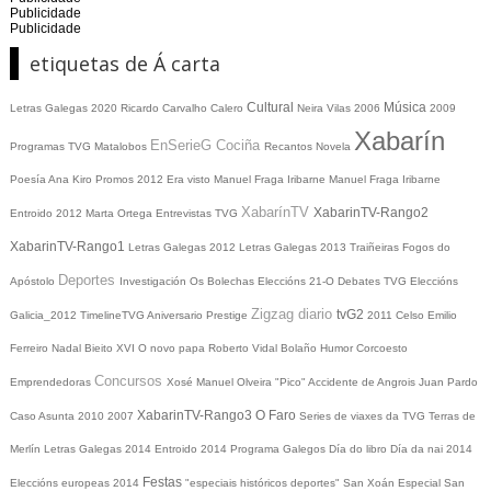
Publicidade
Publicidade
etiquetas de Á carta
Cultural
Música
Letras Galegas 2020
Ricardo Carvalho Calero
Neira Vilas
2006
2009
Xabarín
EnSerieG
Cociña
Programas TVG
Matalobos
Recantos
Novela
Poesía
Ana Kiro
Promos
2012
Era visto
Manuel Fraga Iribarne
Manuel Fraga Iribarne
XabarínTV
XabarinTV-Rango2
Entroido 2012
Marta Ortega
Entrevistas TVG
XabarinTV-Rango1
Letras Galegas 2012
Letras Galegas
2013
Traiñeiras
Fogos do
Deportes
Apóstolo
Investigación
Os Bolechas
Eleccións 21-O
Debates TVG
Eleccións
Zigzag diario
tvG2
Galicia_2012
TimelineTVG
Aniversario Prestige
2011
Celso Emilio
Ferreiro
Nadal
Bieito XVI
O novo papa
Roberto Vidal Bolaño
Humor
Corcoesto
Concursos
Emprendedoras
Xosé Manuel Olveira "Pico"
Accidente de Angrois
Juan Pardo
XabarinTV-Rango3
O Faro
Caso Asunta
2010
2007
Series de viaxes da TVG
Terras de
Merlín
Letras Galegas 2014
Entroido 2014
Programa Galegos
Día do libro
Día da nai
2014
Festas
Eleccións europeas 2014
"especiais históricos deportes"
San Xoán
Especial San