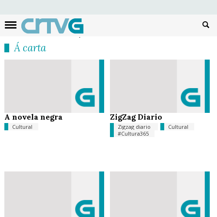
Busc
Á carta
A novela negra
ZigZag Diario
Cultural
Zigzag diario
Cultural
#Cultura365