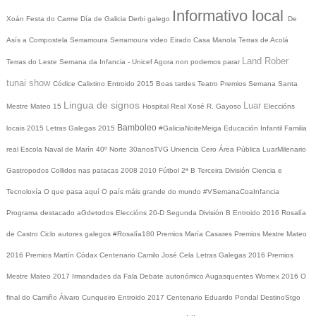
Informativo local
Xoán
Festa do Carme
Día de Galicia
Derbi galego
De
Asís a Compostela
Serramoura
Serramoura video
Eirado
Casa Manola
Terras de Acolá
Land Rober
Terras do Leste
Semana da Infancia - Unicef
Agora non podemos parar
tunai show
Códice Calixtino
Entroido 2015
Boas tardes
Teatro
Premios
Semana Santa
Lingua de signos
Luar
Mestre Mateo 15
Hospital Real
Xosé R. Gayoso
Eleccións
Bamboleo
locais 2015
Letras Galegas 2015
#GaliciaNoiteMeiga
Educación Infantil
Familia
real
Escola Naval de Marín
40º Norte
30anosTVG
Urxencia Cero
Área Pública
LuarMilenario
Gastropodos
Collidos nas patacas
2008
2010
Fútbol 2ª B
Terceira División
Ciencia e
Tecnoloxía
O que pasa aquí
O país máis grande do mundo
#VSemanaCoaInfancia
Programa destacado
aGdetodos
Eleccións 20-D
Segunda División B
Entroido 2016
Rosalía
de Castro
Ciclo autores galegos
#Rosalía180
Premios María Casares
Premios Mestre Mateo
2016
Premios Martín Códax
Centenario Camilo José Cela
Letras Galegas 2016
Premios
Mestre Mateo 2017
Irmandades da Fala
Debate autonómico
Augasquentes
Womex 2016
O
final do Camiño
Álvaro Cunqueiro
Entroido 2017
Centenario Eduardo Pondal
DestinoStgo