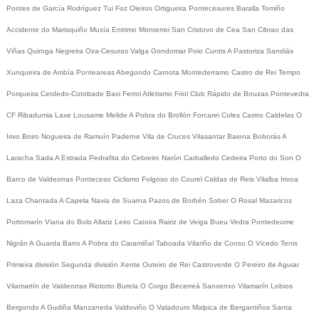
Pontes de García Rodríguez
Tui
Foz
Oleiros
Ortigueira
Pontecesures
Baralla
Tomiño
Accidente do Marisquiño
Muxía
Entrimo
Monterrei
San Cristovo de Cea
San Cibrao das
Viñas
Quiroga
Negreira
Oza-Cesuras
Valga
Gondomar
Poio
Cuntis
A Pastoriza
Sandiás
Xunqueira de Ambía
Ponteareas
Abegondo
Carnota
Montederramo
Castro de Rei
Tempo
Porqueira
Cerdedo-Cotobade
Baxi Ferrol
Atletismo
Friol
Club Rápido de Bouzas
Pontevedra
CF
Ribadumia
Laxe
Lousame
Melide
A Pobra do Brollón
Forcarei
Coles
Castro Caldelas
O
Irixo
Boiro
Nogueira de Ramuín
Paderne
Vila de Cruces
Vilasantar
Baiona
Boborás
A
Laracha
Sada
A Estrada
Pedrafita do Cebreiro
Narón
Carballedo
Cedeira
Porto do Son
O
Barco de Valdeorras
Ponteceso
Ciclismo
Folgoso do Courel
Caldas de Reis
Vilalba
Irixoa
Laza
Chantada
A Capela
Navia de Suarna
Pazos de Borbén
Sober
O Rosal
Mazaricos
Portomarín
Viana do Bolo
Allariz
Leiro
Catoira
Rairiz de Veiga
Bueu
Vedra
Pontedeume
Nigrán
A Guarda
Barro
A Pobra do Caramiñal
Taboada
Vilariño de Conso
O Vicedo
Tenis
Primeira división
Segunda división
Xente
Outeiro de Rei
Castroverde
O Pereiro de Aguiar
Vilamartín de Valdeorras
Riotorto
Burela
O Corgo
Becerreá
Sanxenxo
Vilamarín
Lobios
Bergondo
A Gudiña
Manzaneda
Valdoviño
O Valadouro
Malpica de Bergantiños
Santa