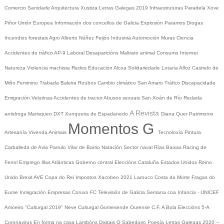
Comercio
Sanidade
Arquitectura
Xustiza
Letras Galegas 2019
Infraestruturas
Paradela
Xove
Piñor
Unión Europea
Información dos concellos de Galicia
Explosión Paramos
Drogas
Incendios forestais
Agro
Alberto Núñez Feijóo
Industria
Automoción
Muras
Ciencia
Accidentes de tráfico
AP-9
Laboral
Desaparicións
Maltrato animal
Consumo
Internet
Natureza
Violencia machista
Redes
Educación
Alcoa
Solidariedade
Lotaría
Alfoz
Castrelo de
Miño
Feminino
Trabada
Baleira
Roubos
Cambio climático
San Amaro
Tráfico
Discapacidade
Emigración
Velutinas
Accidentes de tractor
Abusos sexuais
San Xoán de Río
Redada
A Revista
antidroga
Marisqueo
DXT
Xunqueira de Espadanedo
Diana Quer
Patrimonio
Momentos G
Artesanía
Vivenda
Animais
Tecnoloxía
Pintura
Carballeda de Avia
Parrulo
Vilar de Barrio
Natación
Sector naval
Rías Baixas
Racing de
Ferrol
Emprego
Illas Atlánticas
Goberno central
Eleccións
Cataluña
Estados Unidos
Reino
Unido
Brexit
AVE
Copa do Rei
Impostos
Xacobeo 2021
Larouco
Costa da Morte
Fragas do
Eume
Inmigración
Empresas
Coruxo FC
Televisión de Galicia
Semana coa Infancia - UNICEF
Amoeiro
"Culturgal 2019"
Neve
Culturgal
Gomesende
Ourense C.F.
A Bola
Eleccións 5-A
Coronavirus
En forma na casa
Lambóns Dixitais
O Sabedoiro
Poesía Letras Galegas 2020
--