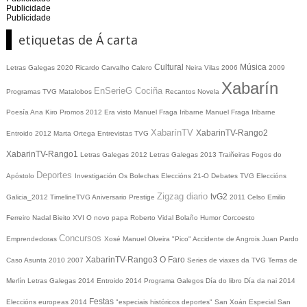
Publicidade
Publicidade
etiquetas de Á carta
Cultural
Música
Letras Galegas 2020
Ricardo Carvalho Calero
Neira Vilas
2006
2009
Xabarín
EnSerieG
Cociña
Programas TVG
Matalobos
Recantos
Novela
Poesía
Ana Kiro
Promos
2012
Era visto
Manuel Fraga Iribarne
Manuel Fraga Iribarne
XabarínTV
XabarinTV-Rango2
Entroido 2012
Marta Ortega
Entrevistas TVG
XabarinTV-Rango1
Letras Galegas 2012
Letras Galegas
2013
Traiñeiras
Fogos do
Deportes
Apóstolo
Investigación
Os Bolechas
Eleccións 21-O
Debates TVG
Eleccións
Zigzag diario
tvG2
Galicia_2012
TimelineTVG
Aniversario Prestige
2011
Celso Emilio
Ferreiro
Nadal
Bieito XVI
O novo papa
Roberto Vidal Bolaño
Humor
Corcoesto
Concursos
Emprendedoras
Xosé Manuel Olveira "Pico"
Accidente de Angrois
Juan Pardo
XabarinTV-Rango3
O Faro
Caso Asunta
2010
2007
Series de viaxes da TVG
Terras de
Merlín
Letras Galegas 2014
Entroido 2014
Programa Galegos
Día do libro
Día da nai
2014
Festas
Eleccións europeas 2014
"especiais históricos deportes"
San Xoán
Especial San