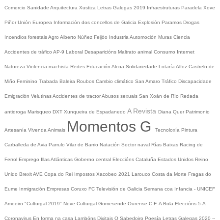
Comercio
Sanidade
Arquitectura
Xustiza
Letras Galegas 2019
Infraestruturas
Paradela
Xove
Piñor
Unión Europea
Información dos concellos de Galicia
Explosión Paramos
Drogas
Incendios forestais
Agro
Alberto Núñez Feijóo
Industria
Automoción
Muras
Ciencia
Accidentes de tráfico
AP-9
Laboral
Desaparicións
Maltrato animal
Consumo
Internet
Natureza
Violencia machista
Redes
Educación
Alcoa
Solidariedade
Lotaría
Alfoz
Castrelo de
Miño
Feminino
Trabada
Baleira
Roubos
Cambio climático
San Amaro
Tráfico
Discapacidade
Emigración
Velutinas
Accidentes de tractor
Abusos sexuais
San Xoán de Río
Redada
A Revista
antidroga
Marisqueo
DXT
Xunqueira de Espadanedo
Diana Quer
Patrimonio
Momentos G
Artesanía
Vivenda
Animais
Tecnoloxía
Pintura
Carballeda de Avia
Parrulo
Vilar de Barrio
Natación
Sector naval
Rías Baixas
Racing de
Ferrol
Emprego
Illas Atlánticas
Goberno central
Eleccións
Cataluña
Estados Unidos
Reino
Unido
Brexit
AVE
Copa do Rei
Impostos
Xacobeo 2021
Larouco
Costa da Morte
Fragas do
Eume
Inmigración
Empresas
Coruxo FC
Televisión de Galicia
Semana coa Infancia - UNICEF
Amoeiro
"Culturgal 2019"
Neve
Culturgal
Gomesende
Ourense C.F.
A Bola
Eleccións 5-A
Coronavirus
En forma na casa
Lambóns Dixitais
O Sabedoiro
Poesía Letras Galegas 2020
--