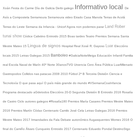
Informativo local
Xoán
Festa do Carme
Día de Galicia
Derbi galego
De
Asís a Compostela
Serramoura
Serramoura video
Eirado
Casa Manola
Terras de Acolá
Land Rober
Terras do Leste
Semana da Infancia - Unicef
Agora non podemos parar
tunai show
Códice Calixtino
Entroido 2015
Boas tardes
Teatro
Premios
Semana Santa
Lingua de signos
Luar
Mestre Mateo 15
Hospital Real
Xosé R. Gayoso
Eleccións
Bamboleo
locais 2015
Letras Galegas 2015
#GaliciaNoiteMeiga
Educación Infantil
Familia
real
Escola Naval de Marín
40º Norte
30anosTVG
Urxencia Cero
Área Pública
LuarMilenario
Gastropodos
Collidos nas patacas
2008
2010
Fútbol 2ª B
Terceira División
Ciencia e
Tecnoloxía
O que pasa aquí
O país máis grande do mundo
#VSemanaCoaInfancia
Programa destacado
aGdetodos
Eleccións 20-D
Segunda División B
Entroido 2016
Rosalía
de Castro
Ciclo autores galegos
#Rosalía180
Premios María Casares
Premios Mestre Mateo
2016
Premios Martín Códax
Centenario Camilo José Cela
Letras Galegas 2016
Premios
Mestre Mateo 2017
Irmandades da Fala
Debate autonómico
Augasquentes
Womex 2016
O
final do Camiño
Álvaro Cunqueiro
Entroido 2017
Centenario Eduardo Pondal
DestinoStgo