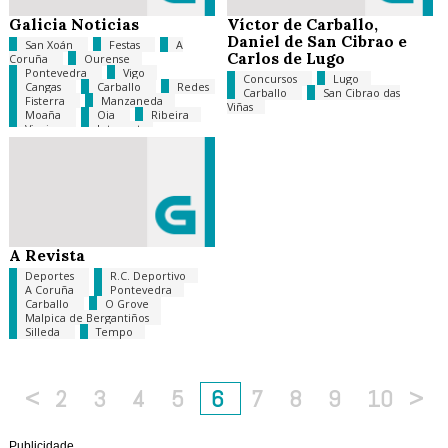
Galicia Noticias
Víctor de Carballo,
Daniel de San Cibrao e
San Xoán
Festas
A
Carlos de Lugo
Coruña
Ourense
Pontevedra
Vigo
Concursos
Lugo
Cangas
Carballo
Redes
Carballo
San Cibrao das
Fisterra
Manzaneda
Viñas
Moaña
Oia
Ribeira
Viveiro
Internet
A Revista
Deportes
R.C. Deportivo
A Coruña
Pontevedra
Carballo
O Grove
Malpica de Bergantiños
Silleda
Tempo
<
2
3
4
5
6
7
8
9
10
>
Publicidade