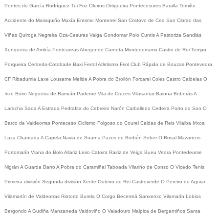
Pontes de García Rodríguez
Tui
Foz
Oleiros
Ortigueira
Pontecesures
Baralla
Tomiño
Accidente do Marisquiño
Muxía
Entrimo
Monterrei
San Cristovo de Cea
San Cibrao das
Viñas
Quiroga
Negreira
Oza-Cesuras
Valga
Gondomar
Poio
Cuntis
A Pastoriza
Sandiás
Xunqueira de Ambía
Ponteareas
Abegondo
Carnota
Montederramo
Castro de Rei
Tempo
Porqueira
Cerdedo-Cotobade
Baxi Ferrol
Atletismo
Friol
Club Rápido de Bouzas
Pontevedra
CF
Ribadumia
Laxe
Lousame
Melide
A Pobra do Brollón
Forcarei
Coles
Castro Caldelas
O
Irixo
Boiro
Nogueira de Ramuín
Paderne
Vila de Cruces
Vilasantar
Baiona
Boborás
A
Laracha
Sada
A Estrada
Pedrafita do Cebreiro
Narón
Carballedo
Cedeira
Porto do Son
O
Barco de Valdeorras
Ponteceso
Ciclismo
Folgoso do Courel
Caldas de Reis
Vilalba
Irixoa
Laza
Chantada
A Capela
Navia de Suarna
Pazos de Borbén
Sober
O Rosal
Mazaricos
Portomarín
Viana do Bolo
Allariz
Leiro
Catoira
Rairiz de Veiga
Bueu
Vedra
Pontedeume
Nigrán
A Guarda
Barro
A Pobra do Caramiñal
Taboada
Vilariño de Conso
O Vicedo
Tenis
Primeira división
Segunda división
Xente
Outeiro de Rei
Castroverde
O Pereiro de Aguiar
Vilamartín de Valdeorras
Riotorto
Burela
O Corgo
Becerreá
Sanxenxo
Vilamarín
Lobios
Bergondo
A Gudiña
Manzaneda
Valdoviño
O Valadouro
Malpica de Bergantiños
Santa