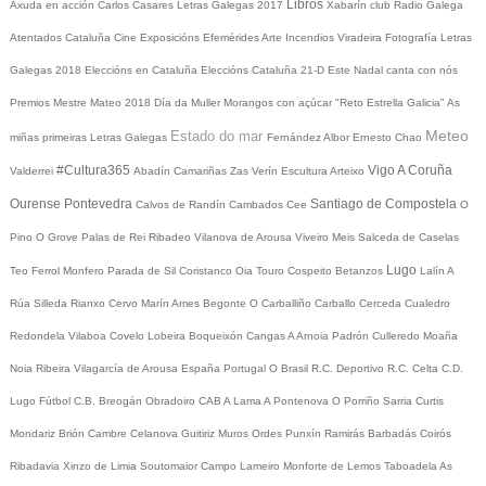
Libros
Axuda en acción
Carlos Casares
Letras Galegas 2017
Xabarín club
Radio Galega
Atentados Cataluña
Cine
Exposicións
Efemérides
Arte
Incendios
Viradeira
Fotografía
Letras
Galegas 2018
Eleccións en Cataluña
Eleccións Cataluña 21-D
Este Nadal canta con nós
Premios Mestre Mateo 2018
Día da Muller
Morangos con açúcar
"Reto Estrella Galicia"
As
Meteo
Estado do mar
miñas primeiras Letras Galegas
Fernández Albor
Ernesto Chao
#Cultura365
Vigo
A Coruña
Valderrei
Abadín
Camariñas
Zas
Verín
Escultura
Arteixo
Ourense
Pontevedra
Santiago de Compostela
Calvos de Randín
Cambados
Cee
O
Pino
O Grove
Palas de Rei
Ribadeo
Vilanova de Arousa
Viveiro
Meis
Salceda de Caselas
Lugo
Teo
Ferrol
Monfero
Parada de Sil
Coristanco
Oia
Touro
Cospeito
Betanzos
Lalín
A
Rúa
Silleda
Rianxo
Cervo
Marín
Ames
Begonte
O Carballiño
Carballo
Cerceda
Cualedro
Redondela
Vilaboa
Covelo
Lobeira
Boqueixón
Cangas
A Arnoia
Padrón
Culleredo
Moaña
Noia
Ribeira
Vilagarcía de Arousa
España
Portugal
O Brasil
R.C. Deportivo
R.C. Celta
C.D.
Lugo
Fútbol
C.B. Breogán
Obradoiro CAB
A Lama
A Pontenova
O Porriño
Sarria
Curtis
Mondariz
Brión
Cambre
Celanova
Guitiriz
Muros
Ordes
Punxín
Ramirás
Barbadás
Coirós
Ribadavia
Xinzo de Limia
Soutomaior
Campo Lameiro
Monforte de Lemos
Taboadela
As