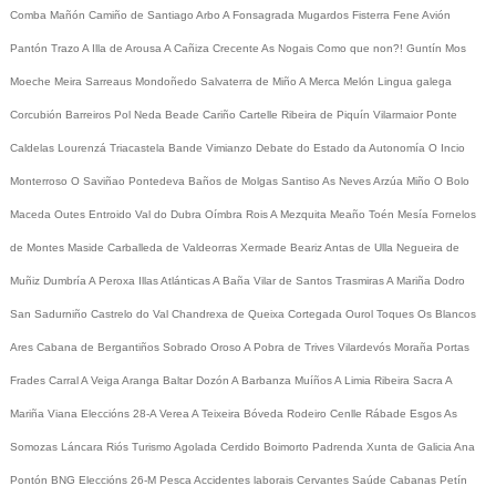
Comba
Mañón
Camiño de Santiago
Arbo
A Fonsagrada
Mugardos
Fisterra
Fene
Avión
Pantón
Trazo
A Illa de Arousa
A Cañiza
Crecente
As Nogais
Como que non?!
Guntín
Mos
Moeche
Meira
Sarreaus
Mondoñedo
Salvaterra de Miño
A Merca
Melón
Lingua galega
Corcubión
Barreiros
Pol
Neda
Beade
Cariño
Cartelle
Ribeira de Piquín
Vilarmaior
Ponte
Caldelas
Lourenzá
Triacastela
Bande
Vimianzo
Debate do Estado da Autonomía
O Incio
Monterroso
O Saviñao
Pontedeva
Baños de Molgas
Santiso
As Neves
Arzúa
Miño
O Bolo
Maceda
Outes
Entroido
Val do Dubra
Oímbra
Rois
A Mezquita
Meaño
Toén
Mesía
Fornelos
de Montes
Maside
Carballeda de Valdeorras
Xermade
Beariz
Antas de Ulla
Negueira de
Muñiz
Dumbría
A Peroxa
Illas Atlánticas
A Baña
Vilar de Santos
Trasmiras
A Mariña
Dodro
San Sadurniño
Castrelo do Val
Chandrexa de Queixa
Cortegada
Ourol
Toques
Os Blancos
Ares
Cabana de Bergantiños
Sobrado
Oroso
A Pobra de Trives
Vilardevós
Moraña
Portas
Frades
Carral
A Veiga
Aranga
Baltar
Dozón
A Barbanza
Muíños
A Limia
Ribeira Sacra
A
Mariña
Viana
Eleccións 28-A
Verea
A Teixeira
Bóveda
Rodeiro
Cenlle
Rábade
Esgos
As
Somozas
Láncara
Riós
Turismo
Agolada
Cerdido
Boimorto
Padrenda
Xunta de Galicia
Ana
Pontón
BNG
Eleccións 26-M
Pesca
Accidentes laborais
Cervantes
Saúde
Cabanas
Petín