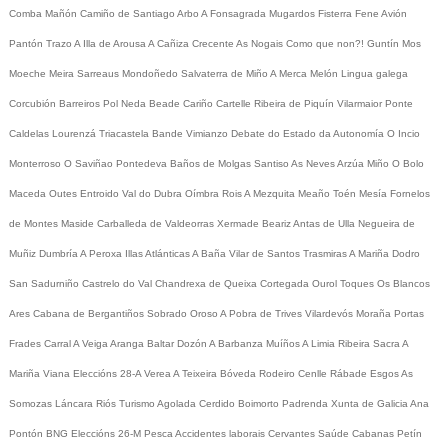
Comba
Mañón
Camiño de Santiago
Arbo
A Fonsagrada
Mugardos
Fisterra
Fene
Avión
Pantón
Trazo
A Illa de Arousa
A Cañiza
Crecente
As Nogais
Como que non?!
Guntín
Mos
Moeche
Meira
Sarreaus
Mondoñedo
Salvaterra de Miño
A Merca
Melón
Lingua galega
Corcubión
Barreiros
Pol
Neda
Beade
Cariño
Cartelle
Ribeira de Piquín
Vilarmaior
Ponte
Caldelas
Lourenzá
Triacastela
Bande
Vimianzo
Debate do Estado da Autonomía
O Incio
Monterroso
O Saviñao
Pontedeva
Baños de Molgas
Santiso
As Neves
Arzúa
Miño
O Bolo
Maceda
Outes
Entroido
Val do Dubra
Oímbra
Rois
A Mezquita
Meaño
Toén
Mesía
Fornelos
de Montes
Maside
Carballeda de Valdeorras
Xermade
Beariz
Antas de Ulla
Negueira de
Muñiz
Dumbría
A Peroxa
Illas Atlánticas
A Baña
Vilar de Santos
Trasmiras
A Mariña
Dodro
San Sadurniño
Castrelo do Val
Chandrexa de Queixa
Cortegada
Ourol
Toques
Os Blancos
Ares
Cabana de Bergantiños
Sobrado
Oroso
A Pobra de Trives
Vilardevós
Moraña
Portas
Frades
Carral
A Veiga
Aranga
Baltar
Dozón
A Barbanza
Muíños
A Limia
Ribeira Sacra
A
Mariña
Viana
Eleccións 28-A
Verea
A Teixeira
Bóveda
Rodeiro
Cenlle
Rábade
Esgos
As
Somozas
Láncara
Riós
Turismo
Agolada
Cerdido
Boimorto
Padrenda
Xunta de Galicia
Ana
Pontón
BNG
Eleccións 26-M
Pesca
Accidentes laborais
Cervantes
Saúde
Cabanas
Petín