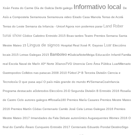
Informativo local
Xoán
Festa do Carme
Día de Galicia
Derbi galego
De
Asís a Compostela
Serramoura
Serramoura video
Eirado
Casa Manola
Terras de Acolá
Land Rober
Terras do Leste
Semana da Infancia - Unicef
Agora non podemos parar
tunai show
Códice Calixtino
Entroido 2015
Boas tardes
Teatro
Premios
Semana Santa
Lingua de signos
Luar
Mestre Mateo 15
Hospital Real
Xosé R. Gayoso
Eleccións
Bamboleo
locais 2015
Letras Galegas 2015
#GaliciaNoiteMeiga
Educación Infantil
Familia
real
Escola Naval de Marín
40º Norte
30anosTVG
Urxencia Cero
Área Pública
LuarMilenario
Gastropodos
Collidos nas patacas
2008
2010
Fútbol 2ª B
Terceira División
Ciencia e
Tecnoloxía
O que pasa aquí
O país máis grande do mundo
#VSemanaCoaInfancia
Programa destacado
aGdetodos
Eleccións 20-D
Segunda División B
Entroido 2016
Rosalía
de Castro
Ciclo autores galegos
#Rosalía180
Premios María Casares
Premios Mestre Mateo
2016
Premios Martín Códax
Centenario Camilo José Cela
Letras Galegas 2016
Premios
Mestre Mateo 2017
Irmandades da Fala
Debate autonómico
Augasquentes
Womex 2016
O
final do Camiño
Álvaro Cunqueiro
Entroido 2017
Centenario Eduardo Pondal
DestinoStgo