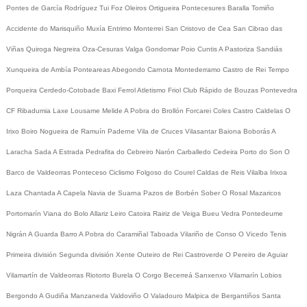
Pontes de García Rodríguez
Tui
Foz
Oleiros
Ortigueira
Pontecesures
Baralla
Tomiño
Accidente do Marisquiño
Muxía
Entrimo
Monterrei
San Cristovo de Cea
San Cibrao das
Viñas
Quiroga
Negreira
Oza-Cesuras
Valga
Gondomar
Poio
Cuntis
A Pastoriza
Sandiás
Xunqueira de Ambía
Ponteareas
Abegondo
Carnota
Montederramo
Castro de Rei
Tempo
Porqueira
Cerdedo-Cotobade
Baxi Ferrol
Atletismo
Friol
Club Rápido de Bouzas
Pontevedra
CF
Ribadumia
Laxe
Lousame
Melide
A Pobra do Brollón
Forcarei
Coles
Castro Caldelas
O
Irixo
Boiro
Nogueira de Ramuín
Paderne
Vila de Cruces
Vilasantar
Baiona
Boborás
A
Laracha
Sada
A Estrada
Pedrafita do Cebreiro
Narón
Carballedo
Cedeira
Porto do Son
O
Barco de Valdeorras
Ponteceso
Ciclismo
Folgoso do Courel
Caldas de Reis
Vilalba
Irixoa
Laza
Chantada
A Capela
Navia de Suarna
Pazos de Borbén
Sober
O Rosal
Mazaricos
Portomarín
Viana do Bolo
Allariz
Leiro
Catoira
Rairiz de Veiga
Bueu
Vedra
Pontedeume
Nigrán
A Guarda
Barro
A Pobra do Caramiñal
Taboada
Vilariño de Conso
O Vicedo
Tenis
Primeira división
Segunda división
Xente
Outeiro de Rei
Castroverde
O Pereiro de Aguiar
Vilamartín de Valdeorras
Riotorto
Burela
O Corgo
Becerreá
Sanxenxo
Vilamarín
Lobios
Bergondo
A Gudiña
Manzaneda
Valdoviño
O Valadouro
Malpica de Bergantiños
Santa