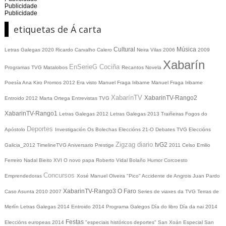
Publicidade
Publicidade
etiquetas de Á carta
Cultural
Música
Letras Galegas 2020
Ricardo Carvalho Calero
Neira Vilas
2006
2009
Xabarín
EnSerieG
Cociña
Programas TVG
Matalobos
Recantos
Novela
Poesía
Ana Kiro
Promos
2012
Era visto
Manuel Fraga Iribarne
Manuel Fraga Iribarne
XabarínTV
XabarinTV-Rango2
Entroido 2012
Marta Ortega
Entrevistas TVG
XabarinTV-Rango1
Letras Galegas 2012
Letras Galegas
2013
Traiñeiras
Fogos do
Deportes
Apóstolo
Investigación
Os Bolechas
Eleccións 21-O
Debates TVG
Eleccións
Zigzag diario
tvG2
Galicia_2012
TimelineTVG
Aniversario Prestige
2011
Celso Emilio
Ferreiro
Nadal
Bieito XVI
O novo papa
Roberto Vidal Bolaño
Humor
Corcoesto
Concursos
Emprendedoras
Xosé Manuel Olveira "Pico"
Accidente de Angrois
Juan Pardo
XabarinTV-Rango3
O Faro
Caso Asunta
2010
2007
Series de viaxes da TVG
Terras de
Merlín
Letras Galegas 2014
Entroido 2014
Programa Galegos
Día do libro
Día da nai
2014
Festas
Eleccións europeas 2014
"especiais históricos deportes"
San Xoán
Especial San