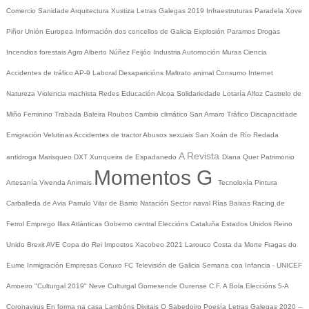
Comercio
Sanidade
Arquitectura
Xustiza
Letras Galegas 2019
Infraestruturas
Paradela
Xove
Piñor
Unión Europea
Información dos concellos de Galicia
Explosión Paramos
Drogas
Incendios forestais
Agro
Alberto Núñez Feijóo
Industria
Automoción
Muras
Ciencia
Accidentes de tráfico
AP-9
Laboral
Desaparicións
Maltrato animal
Consumo
Internet
Natureza
Violencia machista
Redes
Educación
Alcoa
Solidariedade
Lotaría
Alfoz
Castrelo de
Miño
Feminino
Trabada
Baleira
Roubos
Cambio climático
San Amaro
Tráfico
Discapacidade
Emigración
Velutinas
Accidentes de tractor
Abusos sexuais
San Xoán de Río
Redada
A Revista
antidroga
Marisqueo
DXT
Xunqueira de Espadanedo
Diana Quer
Patrimonio
Momentos G
Artesanía
Vivenda
Animais
Tecnoloxía
Pintura
Carballeda de Avia
Parrulo
Vilar de Barrio
Natación
Sector naval
Rías Baixas
Racing de
Ferrol
Emprego
Illas Atlánticas
Goberno central
Eleccións
Cataluña
Estados Unidos
Reino
Unido
Brexit
AVE
Copa do Rei
Impostos
Xacobeo 2021
Larouco
Costa da Morte
Fragas do
Eume
Inmigración
Empresas
Coruxo FC
Televisión de Galicia
Semana coa Infancia - UNICEF
Amoeiro
"Culturgal 2019"
Neve
Culturgal
Gomesende
Ourense C.F.
A Bola
Eleccións 5-A
Coronavirus
En forma na casa
Lambóns Dixitais
O Sabedoiro
Poesía Letras Galegas 2020
--