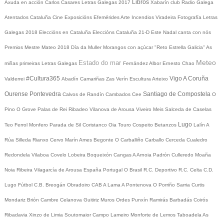
Libros
Axuda en acción
Carlos Casares
Letras Galegas 2017
Xabarín club
Radio Galega
Atentados Cataluña
Cine
Exposicións
Efemérides
Arte
Incendios
Viradeira
Fotografía
Letras
Galegas 2018
Eleccións en Cataluña
Eleccións Cataluña 21-D
Este Nadal canta con nós
Premios Mestre Mateo 2018
Día da Muller
Morangos con açúcar
"Reto Estrella Galicia"
As
Meteo
Estado do mar
miñas primeiras Letras Galegas
Fernández Albor
Ernesto Chao
#Cultura365
Vigo
A Coruña
Valderrei
Abadín
Camariñas
Zas
Verín
Escultura
Arteixo
Ourense
Pontevedra
Santiago de Compostela
Calvos de Randín
Cambados
Cee
O
Pino
O Grove
Palas de Rei
Ribadeo
Vilanova de Arousa
Viveiro
Meis
Salceda de Caselas
Lugo
Teo
Ferrol
Monfero
Parada de Sil
Coristanco
Oia
Touro
Cospeito
Betanzos
Lalín
A
Rúa
Silleda
Rianxo
Cervo
Marín
Ames
Begonte
O Carballiño
Carballo
Cerceda
Cualedro
Redondela
Vilaboa
Covelo
Lobeira
Boqueixón
Cangas
A Arnoia
Padrón
Culleredo
Moaña
Noia
Ribeira
Vilagarcía de Arousa
España
Portugal
O Brasil
R.C. Deportivo
R.C. Celta
C.D.
Lugo
Fútbol
C.B. Breogán
Obradoiro CAB
A Lama
A Pontenova
O Porriño
Sarria
Curtis
Mondariz
Brión
Cambre
Celanova
Guitiriz
Muros
Ordes
Punxín
Ramirás
Barbadás
Coirós
Ribadavia
Xinzo de Limia
Soutomaior
Campo Lameiro
Monforte de Lemos
Taboadela
As