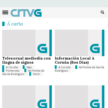
Busc
Á carta
Telexornal mediodía con
Información Local A
lingua de signos
Coruña (Bos Días)
A Coruña
Vigo
A Coruña
As Pontes de García
Ponteceso
As Pontes de
Rodríguez
García Rodríguez
Verín