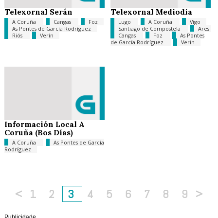
Telexornal Serán
Telexornal Mediodía
A Coruña
Cangas
Foz
Lugo
A Coruña
Vigo
As Pontes de García Rodríguez
Santiago de Compostela
Ares
Riós
Verín
Cangas
Foz
As Pontes
de García Rodríguez
Verín
Información Local A
Coruña (Bos Días)
A Coruña
As Pontes de García
Rodríguez
<
1
2
3
4
5
6
7
8
9
>
Publicidade